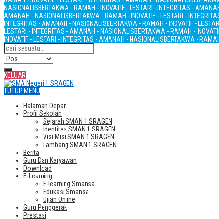
RAMAH - INOVATIF - LESTARI - INTEGRITAS - AMANAH - NASIONALIS
BERTAKWA 
NASIONALIS
BERTAKWA - RAMAH - INOVATIF - LESTARI - INTEGRITAS - AMANA
AMANAH - NASIONALIS
BERTAKWA - RAMAH - INOVATIF - LESTARI - INTEGRIT
INTEGRITAS - AMANAH - NASIONALIS
BERTAKWA - RAMAH - INOVATIF - LESTAR
LESTARI - INTEGRITAS - AMANAH - NASIONALIS
BERTAKWA - RAMAH - INOVATIF
INOVATIF - LESTARI - INTEGRITAS - AMANAH - NASIONALIS
BERTAKWA - RAMAH 
KELUAR
TUTUP MENU
Halaman Depan
Profil Sekolah
Sejarah SMAN 1 SRAGEN
Identitas SMAN 1 SRAGEN
Visi Misi SMAN 1 SRAGEN
Lambang SMAN 1 SRAGEN
Berita
Guru Dan Karyawan
Download
E-Learning
E-learning Smansa
Edukasi Smansa
Ujian Online
Guru Penggerak
Prestasi