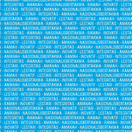
AS - AMANAH - NASIONALIS
BERTAKWA - RAMAH - INOVATIF - LESTARI - INTEGRI
I - INTEGRITAS - AMANAH - NASIONALIS
BERTAKWA - RAMAH - INOVATIF - LESTA
 - LESTARI - INTEGRITAS - AMANAH - NASIONALIS
BERTAKWA - RAMAH - INOVATI
- INOVATIF - LESTARI - INTEGRITAS - AMANAH - NASIONALIS
BERTAKWA - RAMAH
LIS
BERTAKWA - RAMAH - INOVATIF - LESTARI - INTEGRITAS - AMANAH - NASION
H - NASIONALIS
BERTAKWA - RAMAH - INOVATIF - LESTARI - INTEGRITAS - AMAN
AS - AMANAH - NASIONALIS
BERTAKWA - RAMAH - INOVATIF - LESTARI - INTEGRI
I - INTEGRITAS - AMANAH - NASIONALIS
BERTAKWA - RAMAH - INOVATIF - LESTA
 - LESTARI - INTEGRITAS - AMANAH - NASIONALIS
BERTAKWA - RAMAH - INOVATI
- INOVATIF - LESTARI - INTEGRITAS - AMANAH - NASIONALIS
BERTAKWA - RAMAH
- RAMAH - INOVATIF - LESTARI - INTEGRITAS - AMANAH - NASIONALIS
BERTAKWA
H - NASIONALIS
BERTAKWA - RAMAH - INOVATIF - LESTARI - INTEGRITAS - AMAN
AS - AMANAH - NASIONALIS
BERTAKWA - RAMAH - INOVATIF - LESTARI - INTEGRI
I - INTEGRITAS - AMANAH - NASIONALIS
BERTAKWA - RAMAH - INOVATIF - LESTA
 - LESTARI - INTEGRITAS - AMANAH - NASIONALIS
BERTAKWA - RAMAH - INOVATI
- INOVATIF - LESTARI - INTEGRITAS - AMANAH - NASIONALIS
BERTAKWA - RAMAH
- RAMAH - INOVATIF - LESTARI - INTEGRITAS - AMANAH - NASIONALIS
BERTAKWA
H - NASIONALIS
BERTAKWA - RAMAH - INOVATIF - LESTARI - INTEGRITAS - AMAN
AS - AMANAH - NASIONALIS
BERTAKWA - RAMAH - INOVATIF - LESTARI - INTEGRI
I - INTEGRITAS - AMANAH - NASIONALIS
BERTAKWA - RAMAH - INOVATIF - LESTA
 - LESTARI - INTEGRITAS - AMANAH - NASIONALIS
BERTAKWA - RAMAH - INOVATI
- INOVATIF - LESTARI - INTEGRITAS - AMANAH - NASIONALIS
BERTAKWA - RAMAH
- RAMAH - INOVATIF - LESTARI - INTEGRITAS - AMANAH - NASIONALIS
BERTAKWA
H - NASIONALIS
BERTAKWA - RAMAH - INOVATIF - LESTARI - INTEGRITAS - AMAN
AS - AMANAH - NASIONALIS
BERTAKWA - RAMAH - INOVATIF - LESTARI - INTEGRI
I - INTEGRITAS - AMANAH - NASIONALIS
BERTAKWA - RAMAH - INOVATIF - LESTA
 - LESTARI - INTEGRITAS - AMANAH - NASIONALIS
BERTAKWA - RAMAH - INOVATI
- INOVATIF - LESTARI - INTEGRITAS - AMANAH - NASIONALIS
BERTAKWA - RAMAH