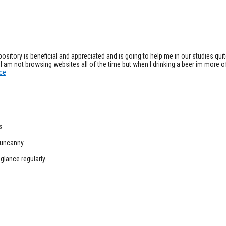
itory is beneficial and appreciated and is going to help me in our studies quite
I am not browsing websites all of the time but when I drinking a beer im more ofte
ice
s
t uncanny
glance regularly.