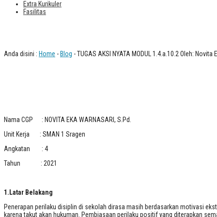
Extra Kurikuler
Fasilitas
TUGAS AKSI NYATA MODUL 1.4.a.10.2 O
Anda disini :
Home
-
Blog
- TUGAS AKSI NYATA MODUL 1.4.a.10.2 Oleh: Novita 
Nama CGP : NOVITA EKA WARNASARI, S.Pd.
Unit Kerja : SMAN 1 Sragen
Angkatan : 4
Tahun : 2021
1.Latar Belakang
Penerapan perilaku disiplin di sekolah dirasa masih berdasarkan motivasi eks
karena takut akan hukuman. Pembiasaan perilaku positif yang diterapkan sem