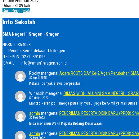
Terbit
6 Februari 2022
Dibaca
3139 kali
Guru Penggerak
Info Sekolah
SMA Negeri 1 Sragen - Sragen
NPSN
20354028
Jl. Perintis Kemerdekaan 16 Sragen
TELEPON
(0271) 891096
EMAIL
info@sman1sragen.sch.id
Rocky
mengenai
Acara ROOTS DAY Ke-2 Agen Perubahan SMA 
27 April 2025
Kelass, banyak siswa berprestasi
Winarsih
mengenai
DIMAS WIDHI ALUMNI SMA NEGERI 1 SRA
5 Oktober 2022
Mantap keren poll smoga putra sy nyusul juga ke Akmil ya mas Dimas..
admin
mengenai
PENERIMAN PESERTA DIDIK BARU (PPDB) SM
27 Mei 2022
Bisa menemui Wakil Kepala Bidang Kesiswaan.
admin
mengenai
PENERIMAN PESERTA DIDIK BARU (PPDB) SM
27 Mei 2022