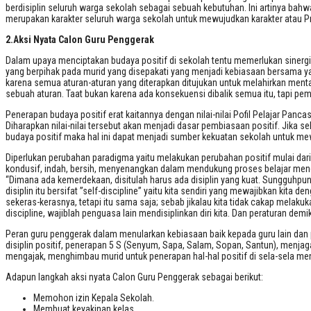
berdisiplin seluruh warga sekolah sebagai sebuah kebutuhan. Ini artinya bah
merupakan karakter seluruh warga sekolah untuk mewujudkan karakter atau Pro
2.Aksi Nyata Calon Guru Penggerak
Dalam upaya menciptakan budaya positif di sekolah tentu memerlukan sinergi
yang berpihak pada murid yang disepakati yang menjadi kebiasaan bersama yan
karena semua aturan-aturan yang diterapkan ditujukan untuk melahirkan menta
sebuah aturan. Taat bukan karena ada konsekuensi dibalik semua itu, tapi pembia
Penerapan budaya positif erat kaitannya dengan nilai-nilai Pofil Pelajar Panca
Diharapkan nilai-nilai tersebut akan menjadi dasar pembiasaan positif. Jika
budaya positif maka hal ini dapat menjadi sumber kekuatan sekolah untuk me
Diperlukan perubahan paradigma yaitu melakukan perubahan positif mulai dari
kondusif, indah, bersih, menyenangkan dalam mendukung proses belajar mengaj
“Dimana ada kemerdekaan, disitulah harus ada disiplin yang kuat. Sungguhpu
disiplin itu bersifat ”self-discipline” yaitu kita sendiri yang mewajibkan kita de
sekeras-kerasnya, tetapi itu sama saja; sebab jikalau kita tidak cakap melakuk
discipline, wajiblah penguasa lain mendisiplinkan diri kita. Dan peraturan de
Peran guru penggerak dalam menularkan kebiasaan baik kepada guru lain dan 
disiplin positif, penerapan 5 S (Senyum, Sapa, Salam, Sopan, Santun), menjaga 
mengajak, menghimbau murid untuk penerapan hal-hal positif di sela-sela me
Adapun langkah aksi nyata Calon Guru Penggerak sebagai berikut:
Memohon izin Kepala Sekolah.
Membuat keyakinan kelas.