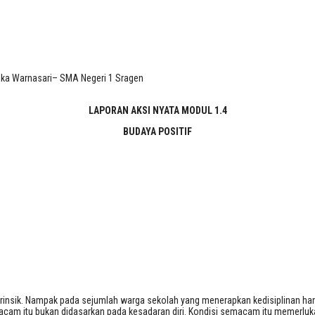
leh: Novita Eka Warnasari– SMA Negeri
Eka Warnasari– SMA Negeri 1 Sragen
LAPORAN AKSI NYATA MODUL 1.4
BUDAYA POSITIF
trinsik. Nampak pada sejumlah warga sekolah yang menerapkan kedisiplinan hanya
acam itu bukan didasarkan pada kesadaran diri. Kondisi semacam itu memerlukan