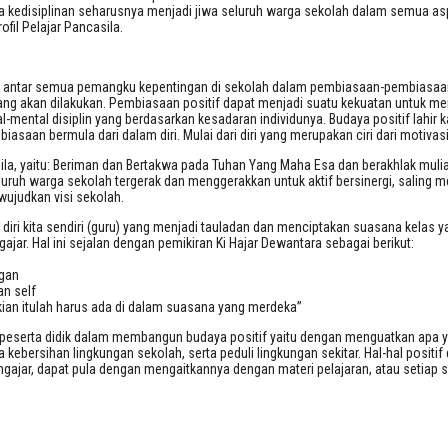
wa kedisiplinan seharusnya menjadi jiwa seluruh warga sekolah dalam semua asp
fil Pelajar Pancasila.
 antar semua pemangku kepentingan di sekolah dalam pembiasaan-pembiasaan po
g akan dilakukan. Pembiasaan positif dapat menjadi suatu kekuatan untuk mener
l-mental disiplin yang berdasarkan kesadaran individunya. Budaya positif lahi
saan bermula dari dalam diri. Mulai dari diri yang merupakan ciri dari motivasi i
sila, yaitu: Beriman dan Bertakwa pada Tuhan Yang Maha Esa dan berakhlak mulia,
 seluruh warga sekolah tergerak dan menggerakkan untuk aktif bersinergi, sali
wujudkan visi sekolah.
 diri kita sendiri (guru) yang menjadi tauladan dan menciptakan suasana kelas 
ar. Hal ini sejalan dengan pemikiran Ki Hajar Dewantara sebagai berikut:
n
ngan
an self
mikian itulah harus ada di dalam suasana yang merdeka”
peserta didik dalam membangun budaya positif yaitu dengan menguatkan apa ya
kebersihan lingkungan sekolah, serta peduli lingkungan sekitar. Hal-hal positif
ngajar, dapat pula dengan mengaitkannya dengan materi pelajaran, atau setiap