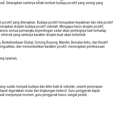
ek. Diharapkan nantinya kelak tumbuh budaya positif yang sinergi yang
sitif yang diterapkan. Budaya positif merupakan keyakinan dan nilai positif
apkan disiplin budaya positif sekolah. Mengapa harus disiplin positif,
r karena semua pemangku kepentingan sadar akan pentingnya taat terhadap
ntrinsik yang nantinya karakter disiplin kuat akan terbentuk.
 Berkebinekaan Global, Gotong Royong, Mandiri, Bernalar kritis, dan Kreatif.
ng menguatkan, dan menumbuhkan karakter positif, menerapkan pembiasaan
yang nyaman,
ng sudah menjadi budaya dan iklim baik di sekolah, seperti penerapan
 dapat digerakkan mulai dari lingkungan terkecil. Guru penggerak dapat
 saat menjumpai momen, guru penggerak harus sangat peduli.