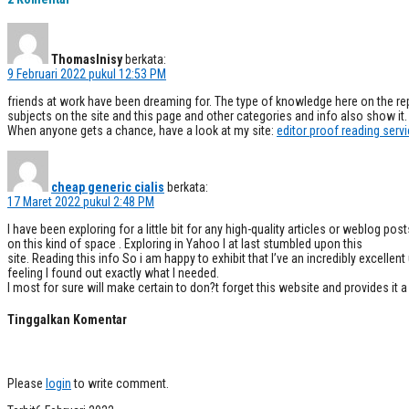
ThomasInisy
berkata:
9 Februari 2022 pukul 12:53 PM
friends at work have been dreaming for. The type of knowledge here on the repos
subjects on the site and this page and other categories and info also show it. 
When anyone gets a chance, have a look at my site:
editor proof reading serv
cheap generic cialis
berkata:
17 Maret 2022 pukul 2:48 PM
I have been exploring for a little bit for any high-quality articles or weblog post
on this kind of space . Exploring in Yahoo I at last stumbled upon this
site. Reading this info So i am happy to exhibit that I’ve an incredibly excellen
feeling I found out exactly what I needed.
I most for sure will make certain to don?t forget this website and provides it a 
Tinggalkan Komentar
Please
login
to write comment.