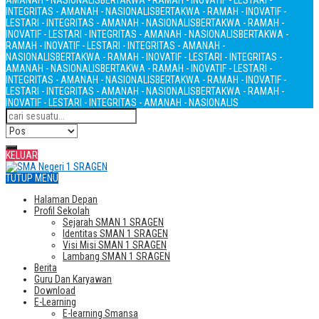
AMANAH - NASIONALIS
BERTAKWA - RAMAH - INOVATIF - LESTARI -
INTEGRITAS - AMANAH - NASIONALIS
BERTAKWA - RAMAH - INOVATIF -
LESTARI - INTEGRITAS - AMANAH - NASIONALIS
BERTAKWA - RAMAH -
INOVATIF - LESTARI - INTEGRITAS - AMANAH - NASIONALIS
BERTAKWA -
RAMAH - INOVATIF - LESTARI - INTEGRITAS - AMANAH -
NASIONALIS
BERTAKWA - RAMAH - INOVATIF - LESTARI - INTEGRITAS -
AMANAH - NASIONALIS
BERTAKWA - RAMAH - INOVATIF - LESTARI -
INTEGRITAS - AMANAH - NASIONALIS
BERTAKWA - RAMAH - INOVATIF -
LESTARI - INTEGRITAS - AMANAH - NASIONALIS
BERTAKWA - RAMAH -
INOVATIF - LESTARI - INTEGRITAS - AMANAH - NASIONALIS
KELUAR
TUTUP MENU
Halaman Depan
Profil Sekolah
Sejarah SMAN 1 SRAGEN
Identitas SMAN 1 SRAGEN
Visi Misi SMAN 1 SRAGEN
Lambang SMAN 1 SRAGEN
Berita
Guru Dan Karyawan
Download
E-Learning
E-learning Smansa