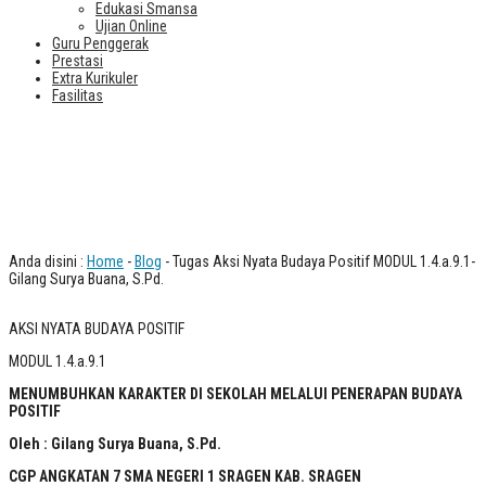
Edukasi Smansa
Ujian Online
Guru Penggerak
Prestasi
Extra Kurikuler
Fasilitas
Tugas Aksi Nyata Budaya Positif
MODUL 1.4.a.9.1- Gilang Surya Buana,
S.Pd.
Anda disini :
Home
-
Blog
- Tugas Aksi Nyata Budaya Positif MODUL 1.4.a.9.1-
Gilang Surya Buana, S.Pd.
AKSI NYATA BUDAYA POSITIF
MODUL 1.4.a.9.1
MENUMBUHKAN KARAKTER DI SEKOLAH MELALUI PENERAPAN BUDAYA
POSITIF
Oleh : Gilang Surya Buana, S.Pd.
CGP ANGKATAN 7 SMA NEGERI 1 SRAGEN KAB. SRAGEN