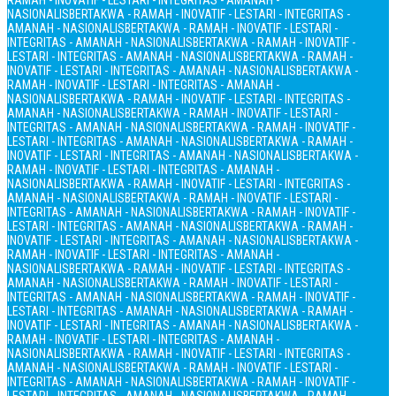
RAMAH - INOVATIF - LESTARI - INTEGRITAS - AMANAH -
NASIONALIS
BERTAKWA - RAMAH - INOVATIF - LESTARI - INTEGRITAS -
AMANAH - NASIONALIS
BERTAKWA - RAMAH - INOVATIF - LESTARI -
INTEGRITAS - AMANAH - NASIONALIS
BERTAKWA - RAMAH - INOVATIF -
LESTARI - INTEGRITAS - AMANAH - NASIONALIS
BERTAKWA - RAMAH -
INOVATIF - LESTARI - INTEGRITAS - AMANAH - NASIONALIS
BERTAKWA -
RAMAH - INOVATIF - LESTARI - INTEGRITAS - AMANAH -
NASIONALIS
BERTAKWA - RAMAH - INOVATIF - LESTARI - INTEGRITAS -
AMANAH - NASIONALIS
BERTAKWA - RAMAH - INOVATIF - LESTARI -
INTEGRITAS - AMANAH - NASIONALIS
BERTAKWA - RAMAH - INOVATIF -
LESTARI - INTEGRITAS - AMANAH - NASIONALIS
BERTAKWA - RAMAH -
INOVATIF - LESTARI - INTEGRITAS - AMANAH - NASIONALIS
BERTAKWA -
RAMAH - INOVATIF - LESTARI - INTEGRITAS - AMANAH -
NASIONALIS
BERTAKWA - RAMAH - INOVATIF - LESTARI - INTEGRITAS -
AMANAH - NASIONALIS
BERTAKWA - RAMAH - INOVATIF - LESTARI -
INTEGRITAS - AMANAH - NASIONALIS
BERTAKWA - RAMAH - INOVATIF -
LESTARI - INTEGRITAS - AMANAH - NASIONALIS
BERTAKWA - RAMAH -
INOVATIF - LESTARI - INTEGRITAS - AMANAH - NASIONALIS
BERTAKWA -
RAMAH - INOVATIF - LESTARI - INTEGRITAS - AMANAH -
NASIONALIS
BERTAKWA - RAMAH - INOVATIF - LESTARI - INTEGRITAS -
AMANAH - NASIONALIS
BERTAKWA - RAMAH - INOVATIF - LESTARI -
INTEGRITAS - AMANAH - NASIONALIS
BERTAKWA - RAMAH - INOVATIF -
LESTARI - INTEGRITAS - AMANAH - NASIONALIS
BERTAKWA - RAMAH -
INOVATIF - LESTARI - INTEGRITAS - AMANAH - NASIONALIS
BERTAKWA -
RAMAH - INOVATIF - LESTARI - INTEGRITAS - AMANAH -
NASIONALIS
BERTAKWA - RAMAH - INOVATIF - LESTARI - INTEGRITAS -
AMANAH - NASIONALIS
BERTAKWA - RAMAH - INOVATIF - LESTARI -
INTEGRITAS - AMANAH - NASIONALIS
BERTAKWA - RAMAH - INOVATIF -