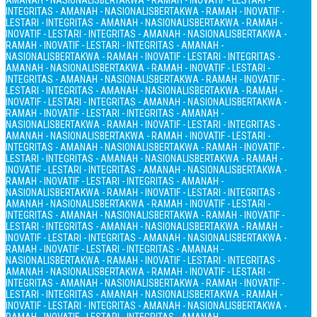
AMANAH - NASIONALIS
BERTAKWA - RAMAH - INOVATIF - LESTARI -
INTEGRITAS - AMANAH - NASIONALIS
BERTAKWA - RAMAH - INOVATIF -
LESTARI - INTEGRITAS - AMANAH - NASIONALIS
BERTAKWA - RAMAH -
INOVATIF - LESTARI - INTEGRITAS - AMANAH - NASIONALIS
BERTAKWA -
RAMAH - INOVATIF - LESTARI - INTEGRITAS - AMANAH -
NASIONALIS
BERTAKWA - RAMAH - INOVATIF - LESTARI - INTEGRITAS -
AMANAH - NASIONALIS
BERTAKWA - RAMAH - INOVATIF - LESTARI -
INTEGRITAS - AMANAH - NASIONALIS
BERTAKWA - RAMAH - INOVATIF -
LESTARI - INTEGRITAS - AMANAH - NASIONALIS
BERTAKWA - RAMAH -
INOVATIF - LESTARI - INTEGRITAS - AMANAH - NASIONALIS
BERTAKWA -
RAMAH - INOVATIF - LESTARI - INTEGRITAS - AMANAH -
NASIONALIS
BERTAKWA - RAMAH - INOVATIF - LESTARI - INTEGRITAS -
AMANAH - NASIONALIS
BERTAKWA - RAMAH - INOVATIF - LESTARI -
INTEGRITAS - AMANAH - NASIONALIS
BERTAKWA - RAMAH - INOVATIF -
LESTARI - INTEGRITAS - AMANAH - NASIONALIS
BERTAKWA - RAMAH -
INOVATIF - LESTARI - INTEGRITAS - AMANAH - NASIONALIS
BERTAKWA -
RAMAH - INOVATIF - LESTARI - INTEGRITAS - AMANAH -
NASIONALIS
BERTAKWA - RAMAH - INOVATIF - LESTARI - INTEGRITAS -
AMANAH - NASIONALIS
BERTAKWA - RAMAH - INOVATIF - LESTARI -
INTEGRITAS - AMANAH - NASIONALIS
BERTAKWA - RAMAH - INOVATIF -
LESTARI - INTEGRITAS - AMANAH - NASIONALIS
BERTAKWA - RAMAH -
INOVATIF - LESTARI - INTEGRITAS - AMANAH - NASIONALIS
BERTAKWA -
RAMAH - INOVATIF - LESTARI - INTEGRITAS - AMANAH -
NASIONALIS
BERTAKWA - RAMAH - INOVATIF - LESTARI - INTEGRITAS -
AMANAH - NASIONALIS
BERTAKWA - RAMAH - INOVATIF - LESTARI -
INTEGRITAS - AMANAH - NASIONALIS
BERTAKWA - RAMAH - INOVATIF -
LESTARI - INTEGRITAS - AMANAH - NASIONALIS
BERTAKWA - RAMAH -
INOVATIF - LESTARI - INTEGRITAS - AMANAH - NASIONALIS
BERTAKWA -