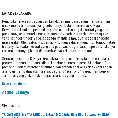
LATAR BERLAKANG
Pendidikan menjadi bagian dari kehidupan manusia dalam mengasah diri
untuk menjadi manusia yang sebenarnya. Dalam pemikiran Ki Hajar
Dewantara di bidang pendidikan yaitu menuntun segala kodrat yang ada
pada anak, agar mereka dapat mencapai keselamatan dan kebahagiaan
yang setinggi- tingginya baik sebagai manusia maupun sebagai anggota
masyarakat. Oleh sebab itu, pendidik itu hanya dapat menuntun tumbuh atau
hidupnya kekuatan kodrat yang ada pada anak, agar dapat diperbaiki lakunya
( bukan dasarnya ) hidup dan tumbuhnya kekuatan kodrat anak.
Seorang guru bagi Ki Hajar Dewantara harus memiliki sifat bahwa dalam
proses ” menuntun “, anak diberi kebebasan namun pendidik sebagai ”
pamong ” dalam memberi tuntunan dan arahan agar anak tidak kehilangan
arah dan membahayakan dirinya. Seorang ” pamong ” dapat memberikan
tuntunan yang baik untuk menjadi manusia yang merdeka.
Download disini
Artikel Lainnya
Oleh : admin
TUGAS AKSI NYATA MODUL 1.4.a.10.2 Oleh: Gita Eka Setyasari– SMA