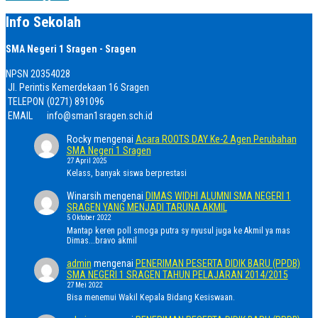
Info Sekolah
SMA Negeri 1 Sragen - Sragen
NPSN
20354028
Jl. Perintis Kemerdekaan 16 Sragen
TELEPON
(0271) 891096
EMAIL
info@sman1sragen.sch.id
Rocky
mengenai
Acara ROOTS DAY Ke-2 Agen Perubahan
SMA Negeri 1 Sragen
27 April 2025
Kelass, banyak siswa berprestasi
Winarsih
mengenai
DIMAS WIDHI ALUMNI SMA NEGERI 1
SRAGEN YANG MENJADI TARUNA AKMIL
5 Oktober 2022
Mantap keren poll smoga putra sy nyusul juga ke Akmil ya mas
Dimas...bravo akmil
admin
mengenai
PENERIMAN PESERTA DIDIK BARU (PPDB)
SMA NEGERI 1 SRAGEN TAHUN PELAJARAN 2014/2015
27 Mei 2022
Bisa menemui Wakil Kepala Bidang Kesiswaan.