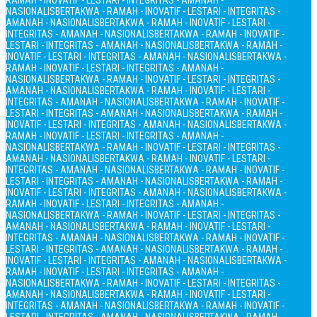
RAMAH - INOVATIF - LESTARI - INTEGRITAS - AMANAH -
NASIONALIS
BERTAKWA - RAMAH - INOVATIF - LESTARI - INTEGRITAS -
AMANAH - NASIONALIS
BERTAKWA - RAMAH - INOVATIF - LESTARI -
INTEGRITAS - AMANAH - NASIONALIS
BERTAKWA - RAMAH - INOVATIF -
LESTARI - INTEGRITAS - AMANAH - NASIONALIS
BERTAKWA - RAMAH -
INOVATIF - LESTARI - INTEGRITAS - AMANAH - NASIONALIS
BERTAKWA -
RAMAH - INOVATIF - LESTARI - INTEGRITAS - AMANAH -
NASIONALIS
BERTAKWA - RAMAH - INOVATIF - LESTARI - INTEGRITAS -
AMANAH - NASIONALIS
BERTAKWA - RAMAH - INOVATIF - LESTARI -
INTEGRITAS - AMANAH - NASIONALIS
BERTAKWA - RAMAH - INOVATIF -
LESTARI - INTEGRITAS - AMANAH - NASIONALIS
BERTAKWA - RAMAH -
INOVATIF - LESTARI - INTEGRITAS - AMANAH - NASIONALIS
BERTAKWA -
RAMAH - INOVATIF - LESTARI - INTEGRITAS - AMANAH -
NASIONALIS
BERTAKWA - RAMAH - INOVATIF - LESTARI - INTEGRITAS -
AMANAH - NASIONALIS
BERTAKWA - RAMAH - INOVATIF - LESTARI -
INTEGRITAS - AMANAH - NASIONALIS
BERTAKWA - RAMAH - INOVATIF -
LESTARI - INTEGRITAS - AMANAH - NASIONALIS
BERTAKWA - RAMAH -
INOVATIF - LESTARI - INTEGRITAS - AMANAH - NASIONALIS
BERTAKWA -
RAMAH - INOVATIF - LESTARI - INTEGRITAS - AMANAH -
NASIONALIS
BERTAKWA - RAMAH - INOVATIF - LESTARI - INTEGRITAS -
AMANAH - NASIONALIS
BERTAKWA - RAMAH - INOVATIF - LESTARI -
INTEGRITAS - AMANAH - NASIONALIS
BERTAKWA - RAMAH - INOVATIF -
LESTARI - INTEGRITAS - AMANAH - NASIONALIS
BERTAKWA - RAMAH -
INOVATIF - LESTARI - INTEGRITAS - AMANAH - NASIONALIS
BERTAKWA -
RAMAH - INOVATIF - LESTARI - INTEGRITAS - AMANAH -
NASIONALIS
BERTAKWA - RAMAH - INOVATIF - LESTARI - INTEGRITAS -
AMANAH - NASIONALIS
BERTAKWA - RAMAH - INOVATIF - LESTARI -
INTEGRITAS - AMANAH - NASIONALIS
BERTAKWA - RAMAH - INOVATIF -