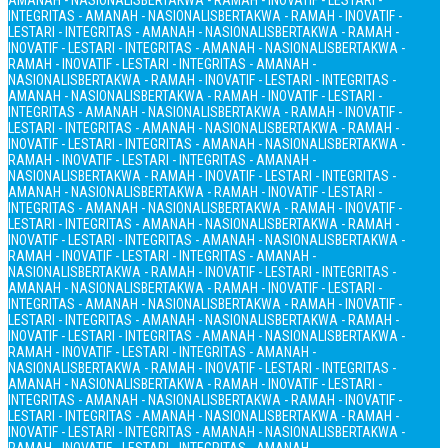
AMANAH - NASIONALIS
BERTAKWA - RAMAH - INOVATIF - LESTARI -
INTEGRITAS - AMANAH - NASIONALIS
BERTAKWA - RAMAH - INOVATIF -
LESTARI - INTEGRITAS - AMANAH - NASIONALIS
BERTAKWA - RAMAH -
INOVATIF - LESTARI - INTEGRITAS - AMANAH - NASIONALIS
BERTAKWA -
RAMAH - INOVATIF - LESTARI - INTEGRITAS - AMANAH -
NASIONALIS
BERTAKWA - RAMAH - INOVATIF - LESTARI - INTEGRITAS -
AMANAH - NASIONALIS
BERTAKWA - RAMAH - INOVATIF - LESTARI -
INTEGRITAS - AMANAH - NASIONALIS
BERTAKWA - RAMAH - INOVATIF -
LESTARI - INTEGRITAS - AMANAH - NASIONALIS
BERTAKWA - RAMAH -
INOVATIF - LESTARI - INTEGRITAS - AMANAH - NASIONALIS
BERTAKWA -
RAMAH - INOVATIF - LESTARI - INTEGRITAS - AMANAH -
NASIONALIS
BERTAKWA - RAMAH - INOVATIF - LESTARI - INTEGRITAS -
AMANAH - NASIONALIS
BERTAKWA - RAMAH - INOVATIF - LESTARI -
INTEGRITAS - AMANAH - NASIONALIS
BERTAKWA - RAMAH - INOVATIF -
LESTARI - INTEGRITAS - AMANAH - NASIONALIS
BERTAKWA - RAMAH -
INOVATIF - LESTARI - INTEGRITAS - AMANAH - NASIONALIS
BERTAKWA -
RAMAH - INOVATIF - LESTARI - INTEGRITAS - AMANAH -
NASIONALIS
BERTAKWA - RAMAH - INOVATIF - LESTARI - INTEGRITAS -
AMANAH - NASIONALIS
BERTAKWA - RAMAH - INOVATIF - LESTARI -
INTEGRITAS - AMANAH - NASIONALIS
BERTAKWA - RAMAH - INOVATIF -
LESTARI - INTEGRITAS - AMANAH - NASIONALIS
BERTAKWA - RAMAH -
INOVATIF - LESTARI - INTEGRITAS - AMANAH - NASIONALIS
BERTAKWA -
RAMAH - INOVATIF - LESTARI - INTEGRITAS - AMANAH -
NASIONALIS
BERTAKWA - RAMAH - INOVATIF - LESTARI - INTEGRITAS -
AMANAH - NASIONALIS
BERTAKWA - RAMAH - INOVATIF - LESTARI -
INTEGRITAS - AMANAH - NASIONALIS
BERTAKWA - RAMAH - INOVATIF -
LESTARI - INTEGRITAS - AMANAH - NASIONALIS
BERTAKWA - RAMAH -
INOVATIF - LESTARI - INTEGRITAS - AMANAH - NASIONALIS
BERTAKWA -