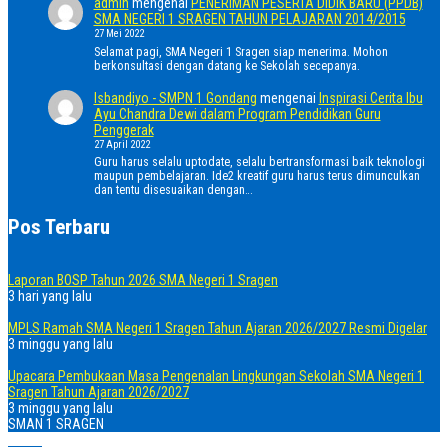
admin
mengenai
PENERIMAN PESERTA DIDIK BARU (PPDB)
SMA NEGERI 1 SRAGEN TAHUN PELAJARAN 2014/2015
27 Mei 2022
Selamat pagi, SMA Negeri 1 Sragen siap menerima. Mohon
berkonsultasi dengan datang ke Sekolah secepanya.
Isbandiyo - SMPN 1 Gondang
mengenai
Inspirasi Cerita Ibu
Ayu Chandra Dewi dalam Program Pendidikan Guru
Penggerak
27 April 2022
Guru harus selalu uptodate, selalu bertransformasi baik teknologi
maupun pembelajaran. Ide2 kreatif guru harus terus dimunculkan
dan tentu disesuaikan dengan…
Pos Terbaru
Laporan BOSP Tahun 2026 SMA Negeri 1 Sragen
3 hari yang lalu
MPLS Ramah SMA Negeri 1 Sragen Tahun Ajaran 2026/2027 Resmi Digelar
3 minggu yang lalu
Upacara Pembukaan Masa Pengenalan Lingkungan Sekolah SMA Negeri 1
Sragen Tahun Ajaran 2026/2027
3 minggu yang lalu
SMAN 1 SRAGEN
Home