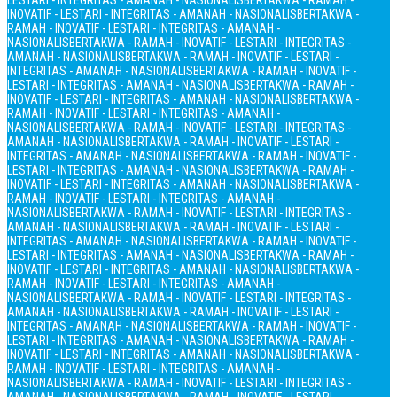
LESTARI - INTEGRITAS - AMANAH - NASIONALIS
BERTAKWA - RAMAH -
INOVATIF - LESTARI - INTEGRITAS - AMANAH - NASIONALIS
BERTAKWA -
RAMAH - INOVATIF - LESTARI - INTEGRITAS - AMANAH -
NASIONALIS
BERTAKWA - RAMAH - INOVATIF - LESTARI - INTEGRITAS -
AMANAH - NASIONALIS
BERTAKWA - RAMAH - INOVATIF - LESTARI -
INTEGRITAS - AMANAH - NASIONALIS
BERTAKWA - RAMAH - INOVATIF -
LESTARI - INTEGRITAS - AMANAH - NASIONALIS
BERTAKWA - RAMAH -
INOVATIF - LESTARI - INTEGRITAS - AMANAH - NASIONALIS
BERTAKWA -
RAMAH - INOVATIF - LESTARI - INTEGRITAS - AMANAH -
NASIONALIS
BERTAKWA - RAMAH - INOVATIF - LESTARI - INTEGRITAS -
AMANAH - NASIONALIS
BERTAKWA - RAMAH - INOVATIF - LESTARI -
INTEGRITAS - AMANAH - NASIONALIS
BERTAKWA - RAMAH - INOVATIF -
LESTARI - INTEGRITAS - AMANAH - NASIONALIS
BERTAKWA - RAMAH -
INOVATIF - LESTARI - INTEGRITAS - AMANAH - NASIONALIS
BERTAKWA -
RAMAH - INOVATIF - LESTARI - INTEGRITAS - AMANAH -
NASIONALIS
BERTAKWA - RAMAH - INOVATIF - LESTARI - INTEGRITAS -
AMANAH - NASIONALIS
BERTAKWA - RAMAH - INOVATIF - LESTARI -
INTEGRITAS - AMANAH - NASIONALIS
BERTAKWA - RAMAH - INOVATIF -
LESTARI - INTEGRITAS - AMANAH - NASIONALIS
BERTAKWA - RAMAH -
INOVATIF - LESTARI - INTEGRITAS - AMANAH - NASIONALIS
BERTAKWA -
RAMAH - INOVATIF - LESTARI - INTEGRITAS - AMANAH -
NASIONALIS
BERTAKWA - RAMAH - INOVATIF - LESTARI - INTEGRITAS -
AMANAH - NASIONALIS
BERTAKWA - RAMAH - INOVATIF - LESTARI -
INTEGRITAS - AMANAH - NASIONALIS
BERTAKWA - RAMAH - INOVATIF -
LESTARI - INTEGRITAS - AMANAH - NASIONALIS
BERTAKWA - RAMAH -
INOVATIF - LESTARI - INTEGRITAS - AMANAH - NASIONALIS
BERTAKWA -
RAMAH - INOVATIF - LESTARI - INTEGRITAS - AMANAH -
NASIONALIS
BERTAKWA - RAMAH - INOVATIF - LESTARI - INTEGRITAS -