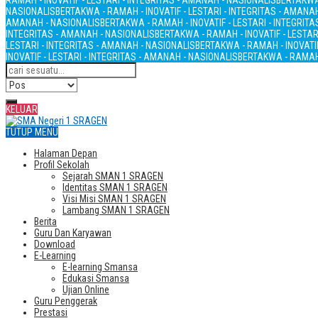
RAMAH - INOVATIF - LESTARI - INTEGRITAS - AMANAH - NASIONALIS
BERTAKWA 
NASIONALIS
BERTAKWA - RAMAH - INOVATIF - LESTARI - INTEGRITAS - AMANA
AMANAH - NASIONALIS
BERTAKWA - RAMAH - INOVATIF - LESTARI - INTEGRIT
INTEGRITAS - AMANAH - NASIONALIS
BERTAKWA - RAMAH - INOVATIF - LESTAR
LESTARI - INTEGRITAS - AMANAH - NASIONALIS
BERTAKWA - RAMAH - INOVATIF
INOVATIF - LESTARI - INTEGRITAS - AMANAH - NASIONALIS
BERTAKWA - RAMAH 
KELUAR
TUTUP MENU
Halaman Depan
Profil Sekolah
Sejarah SMAN 1 SRAGEN
Identitas SMAN 1 SRAGEN
Visi Misi SMAN 1 SRAGEN
Lambang SMAN 1 SRAGEN
Berita
Guru Dan Karyawan
Download
E-Learning
E-learning Smansa
Edukasi Smansa
Ujian Online
Guru Penggerak
Prestasi