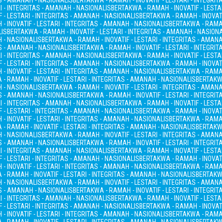
AS - AMANAH - NASIONALIS
BERTAKWA - RAMAH - INOVATIF - LESTARI - INTEGRI
I - INTEGRITAS - AMANAH - NASIONALIS
BERTAKWA - RAMAH - INOVATIF - LESTA
 - LESTARI - INTEGRITAS - AMANAH - NASIONALIS
BERTAKWA - RAMAH - INOVATI
- INOVATIF - LESTARI - INTEGRITAS - AMANAH - NASIONALIS
BERTAKWA - RAMAH
LIS
BERTAKWA - RAMAH - INOVATIF - LESTARI - INTEGRITAS - AMANAH - NASION
H - NASIONALIS
BERTAKWA - RAMAH - INOVATIF - LESTARI - INTEGRITAS - AMAN
AS - AMANAH - NASIONALIS
BERTAKWA - RAMAH - INOVATIF - LESTARI - INTEGRI
I - INTEGRITAS - AMANAH - NASIONALIS
BERTAKWA - RAMAH - INOVATIF - LESTA
 - LESTARI - INTEGRITAS - AMANAH - NASIONALIS
BERTAKWA - RAMAH - INOVATI
- INOVATIF - LESTARI - INTEGRITAS - AMANAH - NASIONALIS
BERTAKWA - RAMAH
- RAMAH - INOVATIF - LESTARI - INTEGRITAS - AMANAH - NASIONALIS
BERTAKWA
H - NASIONALIS
BERTAKWA - RAMAH - INOVATIF - LESTARI - INTEGRITAS - AMAN
AS - AMANAH - NASIONALIS
BERTAKWA - RAMAH - INOVATIF - LESTARI - INTEGRI
I - INTEGRITAS - AMANAH - NASIONALIS
BERTAKWA - RAMAH - INOVATIF - LESTA
 - LESTARI - INTEGRITAS - AMANAH - NASIONALIS
BERTAKWA - RAMAH - INOVATI
- INOVATIF - LESTARI - INTEGRITAS - AMANAH - NASIONALIS
BERTAKWA - RAMAH
- RAMAH - INOVATIF - LESTARI - INTEGRITAS - AMANAH - NASIONALIS
BERTAKWA
H - NASIONALIS
BERTAKWA - RAMAH - INOVATIF - LESTARI - INTEGRITAS - AMAN
AS - AMANAH - NASIONALIS
BERTAKWA - RAMAH - INOVATIF - LESTARI - INTEGRI
I - INTEGRITAS - AMANAH - NASIONALIS
BERTAKWA - RAMAH - INOVATIF - LESTA
 - LESTARI - INTEGRITAS - AMANAH - NASIONALIS
BERTAKWA - RAMAH - INOVATI
- INOVATIF - LESTARI - INTEGRITAS - AMANAH - NASIONALIS
BERTAKWA - RAMAH
- RAMAH - INOVATIF - LESTARI - INTEGRITAS - AMANAH - NASIONALIS
BERTAKWA
H - NASIONALIS
BERTAKWA - RAMAH - INOVATIF - LESTARI - INTEGRITAS - AMAN
AS - AMANAH - NASIONALIS
BERTAKWA - RAMAH - INOVATIF - LESTARI - INTEGRI
I - INTEGRITAS - AMANAH - NASIONALIS
BERTAKWA - RAMAH - INOVATIF - LESTA
 - LESTARI - INTEGRITAS - AMANAH - NASIONALIS
BERTAKWA - RAMAH - INOVATI
- INOVATIF - LESTARI - INTEGRITAS - AMANAH - NASIONALIS
BERTAKWA - RAMAH