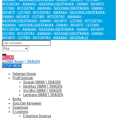
AMANAH - NASIONALIS
BERTAKWA - RAMAH - INOVATIF - LESTARI -
INTEGRITAS - AMANAH - NASIONALIS
BERTAKWA - RAMAH - INOVATIF -
LESTARI - INTEGRITAS - AMANAH - NASIONALIS
BERTAKWA - RAMAH -
INOVATIF - LESTARI - INTEGRITAS - AMANAH - NASIONALIS
BERTAKWA -
RAMAH - INOVATIF - LESTARI - INTEGRITAS - AMANAH -
NASIONALIS
BERTAKWA - RAMAH - INOVATIF - LESTARI - INTEGRITAS -
AMANAH - NASIONALIS
BERTAKWA - RAMAH - INOVATIF - LESTARI -
INTEGRITAS - AMANAH - NASIONALIS
BERTAKWA - RAMAH - INOVATIF -
LESTARI - INTEGRITAS - AMANAH - NASIONALIS
BERTAKWA - RAMAH -
INOVATIF - LESTARI - INTEGRITAS - AMANAH - NASIONALIS
KELUAR
TUTUP MENU
Halaman Depan
Profil Sekolah
Sejarah SMAN 1 SRAGEN
Identitas SMAN 1 SRAGEN
Visi Misi SMAN 1 SRAGEN
Lambang SMAN 1 SRAGEN
Berita
Guru Dan Karyawan
Download
E-Learning
E-learning Smansa