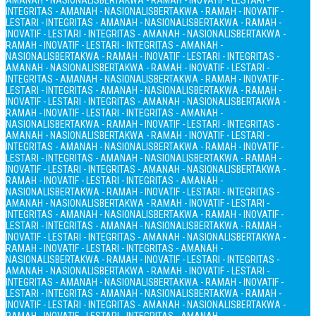
AMANAH - NASIONALIS
BERTAKWA - RAMAH - INOVATIF - LESTARI -
INTEGRITAS - AMANAH - NASIONALIS
BERTAKWA - RAMAH - INOVATIF -
LESTARI - INTEGRITAS - AMANAH - NASIONALIS
BERTAKWA - RAMAH -
INOVATIF - LESTARI - INTEGRITAS - AMANAH - NASIONALIS
BERTAKWA -
RAMAH - INOVATIF - LESTARI - INTEGRITAS - AMANAH -
NASIONALIS
BERTAKWA - RAMAH - INOVATIF - LESTARI - INTEGRITAS -
AMANAH - NASIONALIS
BERTAKWA - RAMAH - INOVATIF - LESTARI -
INTEGRITAS - AMANAH - NASIONALIS
BERTAKWA - RAMAH - INOVATIF -
LESTARI - INTEGRITAS - AMANAH - NASIONALIS
BERTAKWA - RAMAH -
INOVATIF - LESTARI - INTEGRITAS - AMANAH - NASIONALIS
BERTAKWA -
RAMAH - INOVATIF - LESTARI - INTEGRITAS - AMANAH -
NASIONALIS
BERTAKWA - RAMAH - INOVATIF - LESTARI - INTEGRITAS -
AMANAH - NASIONALIS
BERTAKWA - RAMAH - INOVATIF - LESTARI -
INTEGRITAS - AMANAH - NASIONALIS
BERTAKWA - RAMAH - INOVATIF -
LESTARI - INTEGRITAS - AMANAH - NASIONALIS
BERTAKWA - RAMAH -
INOVATIF - LESTARI - INTEGRITAS - AMANAH - NASIONALIS
BERTAKWA -
RAMAH - INOVATIF - LESTARI - INTEGRITAS - AMANAH -
NASIONALIS
BERTAKWA - RAMAH - INOVATIF - LESTARI - INTEGRITAS -
AMANAH - NASIONALIS
BERTAKWA - RAMAH - INOVATIF - LESTARI -
INTEGRITAS - AMANAH - NASIONALIS
BERTAKWA - RAMAH - INOVATIF -
LESTARI - INTEGRITAS - AMANAH - NASIONALIS
BERTAKWA - RAMAH -
INOVATIF - LESTARI - INTEGRITAS - AMANAH - NASIONALIS
BERTAKWA -
RAMAH - INOVATIF - LESTARI - INTEGRITAS - AMANAH -
NASIONALIS
BERTAKWA - RAMAH - INOVATIF - LESTARI - INTEGRITAS -
AMANAH - NASIONALIS
BERTAKWA - RAMAH - INOVATIF - LESTARI -
INTEGRITAS - AMANAH - NASIONALIS
BERTAKWA - RAMAH - INOVATIF -
LESTARI - INTEGRITAS - AMANAH - NASIONALIS
BERTAKWA - RAMAH -
INOVATIF - LESTARI - INTEGRITAS - AMANAH - NASIONALIS
BERTAKWA -