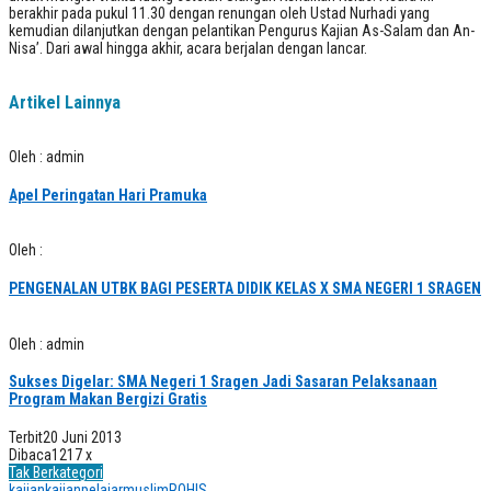
berakhir pada pukul 11.30 dengan renungan oleh Ustad Nurhadi yang
kemudian dilanjutkan dengan pelantikan Pengurus Kajian As-Salam dan An-
Nisa’. Dari awal hingga akhir, acara berjalan dengan lancar.
Artikel Lainnya
Oleh : admin
Apel Peringatan Hari Pramuka
Oleh :
PENGENALAN UTBK BAGI PESERTA DIDIK KELAS X SMA NEGERI 1 SRAGEN
Oleh : admin
Sukses Digelar: SMA Negeri 1 Sragen Jadi Sasaran Pelaksanaan
Program Makan Bergizi Gratis
Terbit
20 Juni 2013
Dibaca
1217 x
Tak Berkategori
kajian
kajianpelajarmuslim
ROHIS