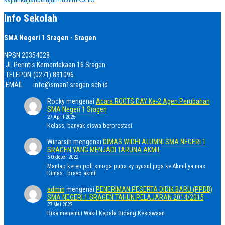
Info Sekolah
SMA Negeri 1 Sragen - Sragen
NPSN
20354028
Jl. Perintis Kemerdekaan 16 Sragen
TELEPON
(0271) 891096
EMAIL
info@sman1sragen.sch.id
Rocky
mengenai
Acara ROOTS DAY Ke-2 Agen Perubahan
SMA Negeri 1 Sragen
27 April 2025
Kelass, banyak siswa berprestasi
Winarsih
mengenai
DIMAS WIDHI ALUMNI SMA NEGERI 1
SRAGEN YANG MENJADI TARUNA AKMIL
5 Oktober 2022
Mantap keren poll smoga putra sy nyusul juga ke Akmil ya mas
Dimas...bravo akmil
admin
mengenai
PENERIMAN PESERTA DIDIK BARU (PPDB)
SMA NEGERI 1 SRAGEN TAHUN PELAJARAN 2014/2015
27 Mei 2022
Bisa menemui Wakil Kepala Bidang Kesiswaan.