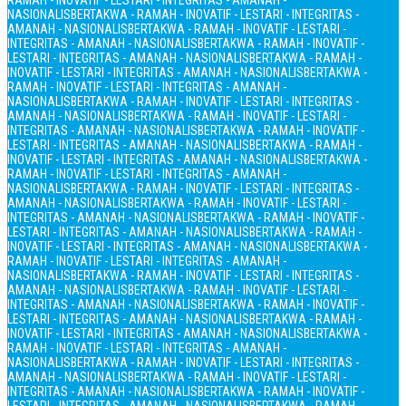
RAMAH - INOVATIF - LESTARI - INTEGRITAS - AMANAH -
NASIONALIS
BERTAKWA - RAMAH - INOVATIF - LESTARI - INTEGRITAS -
AMANAH - NASIONALIS
BERTAKWA - RAMAH - INOVATIF - LESTARI -
INTEGRITAS - AMANAH - NASIONALIS
BERTAKWA - RAMAH - INOVATIF -
LESTARI - INTEGRITAS - AMANAH - NASIONALIS
BERTAKWA - RAMAH -
INOVATIF - LESTARI - INTEGRITAS - AMANAH - NASIONALIS
BERTAKWA -
RAMAH - INOVATIF - LESTARI - INTEGRITAS - AMANAH -
NASIONALIS
BERTAKWA - RAMAH - INOVATIF - LESTARI - INTEGRITAS -
AMANAH - NASIONALIS
BERTAKWA - RAMAH - INOVATIF - LESTARI -
INTEGRITAS - AMANAH - NASIONALIS
BERTAKWA - RAMAH - INOVATIF -
LESTARI - INTEGRITAS - AMANAH - NASIONALIS
BERTAKWA - RAMAH -
INOVATIF - LESTARI - INTEGRITAS - AMANAH - NASIONALIS
BERTAKWA -
RAMAH - INOVATIF - LESTARI - INTEGRITAS - AMANAH -
NASIONALIS
BERTAKWA - RAMAH - INOVATIF - LESTARI - INTEGRITAS -
AMANAH - NASIONALIS
BERTAKWA - RAMAH - INOVATIF - LESTARI -
INTEGRITAS - AMANAH - NASIONALIS
BERTAKWA - RAMAH - INOVATIF -
LESTARI - INTEGRITAS - AMANAH - NASIONALIS
BERTAKWA - RAMAH -
INOVATIF - LESTARI - INTEGRITAS - AMANAH - NASIONALIS
BERTAKWA -
RAMAH - INOVATIF - LESTARI - INTEGRITAS - AMANAH -
NASIONALIS
BERTAKWA - RAMAH - INOVATIF - LESTARI - INTEGRITAS -
AMANAH - NASIONALIS
BERTAKWA - RAMAH - INOVATIF - LESTARI -
INTEGRITAS - AMANAH - NASIONALIS
BERTAKWA - RAMAH - INOVATIF -
LESTARI - INTEGRITAS - AMANAH - NASIONALIS
BERTAKWA - RAMAH -
INOVATIF - LESTARI - INTEGRITAS - AMANAH - NASIONALIS
BERTAKWA -
RAMAH - INOVATIF - LESTARI - INTEGRITAS - AMANAH -
NASIONALIS
BERTAKWA - RAMAH - INOVATIF - LESTARI - INTEGRITAS -
AMANAH - NASIONALIS
BERTAKWA - RAMAH - INOVATIF - LESTARI -
INTEGRITAS - AMANAH - NASIONALIS
BERTAKWA - RAMAH - INOVATIF -