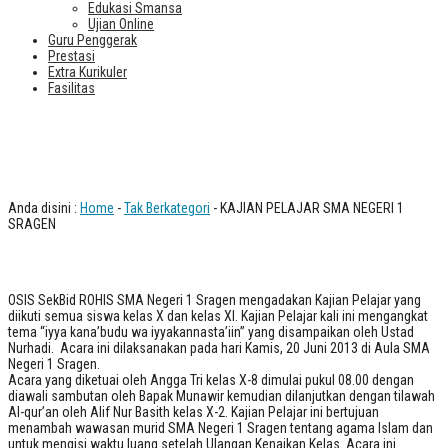
Edukasi Smansa
Ujian Online
Guru Penggerak
Prestasi
Extra Kurikuler
Fasilitas
KAJIAN PELAJAR SMA NEGERI 1
SRAGEN
Anda disini :
Home
-
Tak Berkategori
- KAJIAN PELAJAR SMA NEGERI 1
SRAGEN
OSIS SekBid ROHIS SMA Negeri 1 Sragen mengadakan Kajian Pelajar yang
diikuti semua siswa kelas X dan kelas XI. Kajian Pelajar kali ini mengangkat
tema “iyya kana’budu wa iyyakannasta’iin” yang disampaikan oleh Ustad
Nurhadi. Acara ini dilaksanakan pada hari Kamis, 20 Juni 2013 di Aula SMA
Negeri 1 Sragen.
Acara yang diketuai oleh Angga Tri kelas X-8 dimulai pukul 08.00 dengan
diawali sambutan oleh Bapak Munawir kemudian dilanjutkan dengan tilawah
Al-qur’an oleh Alif Nur Basith kelas X-2. Kajian Pelajar ini bertujuan
menambah wawasan murid SMA Negeri 1 Sragen tentang agama Islam dan
untuk mengisi waktu luang setelah Ulangan Kenaikan Kelas. Acara ini