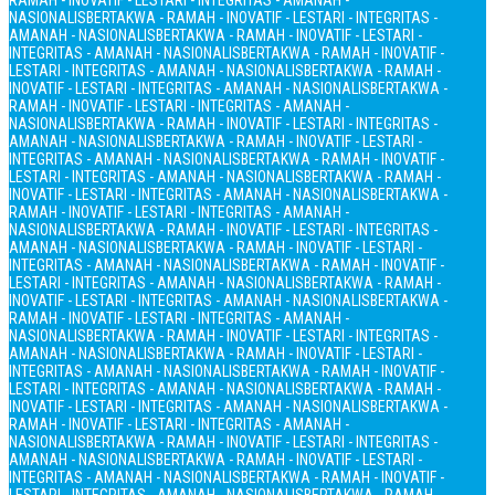
RAMAH - INOVATIF - LESTARI - INTEGRITAS - AMANAH -
NASIONALIS
BERTAKWA - RAMAH - INOVATIF - LESTARI - INTEGRITAS -
AMANAH - NASIONALIS
BERTAKWA - RAMAH - INOVATIF - LESTARI -
INTEGRITAS - AMANAH - NASIONALIS
BERTAKWA - RAMAH - INOVATIF -
LESTARI - INTEGRITAS - AMANAH - NASIONALIS
BERTAKWA - RAMAH -
INOVATIF - LESTARI - INTEGRITAS - AMANAH - NASIONALIS
BERTAKWA -
RAMAH - INOVATIF - LESTARI - INTEGRITAS - AMANAH -
NASIONALIS
BERTAKWA - RAMAH - INOVATIF - LESTARI - INTEGRITAS -
AMANAH - NASIONALIS
BERTAKWA - RAMAH - INOVATIF - LESTARI -
INTEGRITAS - AMANAH - NASIONALIS
BERTAKWA - RAMAH - INOVATIF -
LESTARI - INTEGRITAS - AMANAH - NASIONALIS
BERTAKWA - RAMAH -
INOVATIF - LESTARI - INTEGRITAS - AMANAH - NASIONALIS
BERTAKWA -
RAMAH - INOVATIF - LESTARI - INTEGRITAS - AMANAH -
NASIONALIS
BERTAKWA - RAMAH - INOVATIF - LESTARI - INTEGRITAS -
AMANAH - NASIONALIS
BERTAKWA - RAMAH - INOVATIF - LESTARI -
INTEGRITAS - AMANAH - NASIONALIS
BERTAKWA - RAMAH - INOVATIF -
LESTARI - INTEGRITAS - AMANAH - NASIONALIS
BERTAKWA - RAMAH -
INOVATIF - LESTARI - INTEGRITAS - AMANAH - NASIONALIS
BERTAKWA -
RAMAH - INOVATIF - LESTARI - INTEGRITAS - AMANAH -
NASIONALIS
BERTAKWA - RAMAH - INOVATIF - LESTARI - INTEGRITAS -
AMANAH - NASIONALIS
BERTAKWA - RAMAH - INOVATIF - LESTARI -
INTEGRITAS - AMANAH - NASIONALIS
BERTAKWA - RAMAH - INOVATIF -
LESTARI - INTEGRITAS - AMANAH - NASIONALIS
BERTAKWA - RAMAH -
INOVATIF - LESTARI - INTEGRITAS - AMANAH - NASIONALIS
BERTAKWA -
RAMAH - INOVATIF - LESTARI - INTEGRITAS - AMANAH -
NASIONALIS
BERTAKWA - RAMAH - INOVATIF - LESTARI - INTEGRITAS -
AMANAH - NASIONALIS
BERTAKWA - RAMAH - INOVATIF - LESTARI -
INTEGRITAS - AMANAH - NASIONALIS
BERTAKWA - RAMAH - INOVATIF -