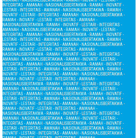
AMANAH - NASIONALIS
BERTAKWA - RAMAH - INOVATIF - LESTARI -
INTEGRITAS - AMANAH - NASIONALIS
BERTAKWA - RAMAH - INOVATIF -
LESTARI - INTEGRITAS - AMANAH - NASIONALIS
BERTAKWA - RAMAH -
INOVATIF - LESTARI - INTEGRITAS - AMANAH - NASIONALIS
BERTAKWA -
RAMAH - INOVATIF - LESTARI - INTEGRITAS - AMANAH -
NASIONALIS
BERTAKWA - RAMAH - INOVATIF - LESTARI - INTEGRITAS -
AMANAH - NASIONALIS
BERTAKWA - RAMAH - INOVATIF - LESTARI -
INTEGRITAS - AMANAH - NASIONALIS
BERTAKWA - RAMAH - INOVATIF -
LESTARI - INTEGRITAS - AMANAH - NASIONALIS
BERTAKWA - RAMAH -
INOVATIF - LESTARI - INTEGRITAS - AMANAH - NASIONALIS
BERTAKWA -
RAMAH - INOVATIF - LESTARI - INTEGRITAS - AMANAH -
NASIONALIS
BERTAKWA - RAMAH - INOVATIF - LESTARI - INTEGRITAS -
AMANAH - NASIONALIS
BERTAKWA - RAMAH - INOVATIF - LESTARI -
INTEGRITAS - AMANAH - NASIONALIS
BERTAKWA - RAMAH - INOVATIF -
LESTARI - INTEGRITAS - AMANAH - NASIONALIS
BERTAKWA - RAMAH -
INOVATIF - LESTARI - INTEGRITAS - AMANAH - NASIONALIS
BERTAKWA -
RAMAH - INOVATIF - LESTARI - INTEGRITAS - AMANAH -
NASIONALIS
BERTAKWA - RAMAH - INOVATIF - LESTARI - INTEGRITAS -
AMANAH - NASIONALIS
BERTAKWA - RAMAH - INOVATIF - LESTARI -
INTEGRITAS - AMANAH - NASIONALIS
BERTAKWA - RAMAH - INOVATIF -
LESTARI - INTEGRITAS - AMANAH - NASIONALIS
BERTAKWA - RAMAH -
INOVATIF - LESTARI - INTEGRITAS - AMANAH - NASIONALIS
BERTAKWA -
RAMAH - INOVATIF - LESTARI - INTEGRITAS - AMANAH -
NASIONALIS
BERTAKWA - RAMAH - INOVATIF - LESTARI - INTEGRITAS -
AMANAH - NASIONALIS
BERTAKWA - RAMAH - INOVATIF - LESTARI -
INTEGRITAS - AMANAH - NASIONALIS
BERTAKWA - RAMAH - INOVATIF -
LESTARI - INTEGRITAS - AMANAH - NASIONALIS
BERTAKWA - RAMAH -
INOVATIF - LESTARI - INTEGRITAS - AMANAH - NASIONALIS
BERTAKWA -