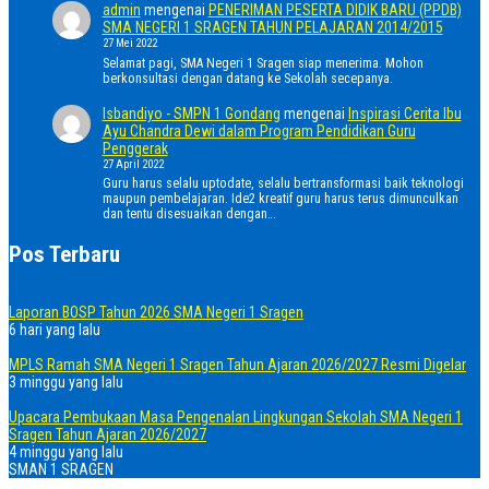
admin
mengenai
PENERIMAN PESERTA DIDIK BARU (PPDB)
SMA NEGERI 1 SRAGEN TAHUN PELAJARAN 2014/2015
27 Mei 2022
Selamat pagi, SMA Negeri 1 Sragen siap menerima. Mohon
berkonsultasi dengan datang ke Sekolah secepanya.
Isbandiyo - SMPN 1 Gondang
mengenai
Inspirasi Cerita Ibu
Ayu Chandra Dewi dalam Program Pendidikan Guru
Penggerak
27 April 2022
Guru harus selalu uptodate, selalu bertransformasi baik teknologi
maupun pembelajaran. Ide2 kreatif guru harus terus dimunculkan
dan tentu disesuaikan dengan…
Pos Terbaru
Laporan BOSP Tahun 2026 SMA Negeri 1 Sragen
6 hari yang lalu
MPLS Ramah SMA Negeri 1 Sragen Tahun Ajaran 2026/2027 Resmi Digelar
3 minggu yang lalu
Upacara Pembukaan Masa Pengenalan Lingkungan Sekolah SMA Negeri 1
Sragen Tahun Ajaran 2026/2027
4 minggu yang lalu
SMAN 1 SRAGEN
Home