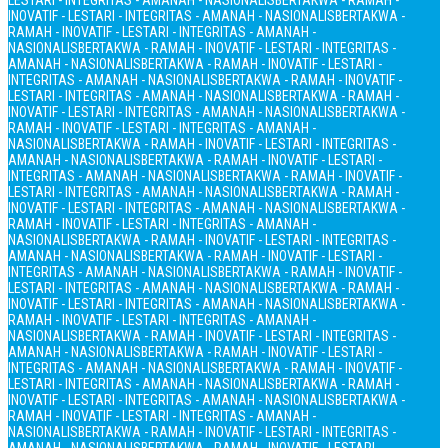
LESTARI - INTEGRITAS - AMANAH - NASIONALIS
BERTAKWA - RAMAH -
INOVATIF - LESTARI - INTEGRITAS - AMANAH - NASIONALIS
BERTAKWA -
RAMAH - INOVATIF - LESTARI - INTEGRITAS - AMANAH -
NASIONALIS
BERTAKWA - RAMAH - INOVATIF - LESTARI - INTEGRITAS -
AMANAH - NASIONALIS
BERTAKWA - RAMAH - INOVATIF - LESTARI -
INTEGRITAS - AMANAH - NASIONALIS
BERTAKWA - RAMAH - INOVATIF -
LESTARI - INTEGRITAS - AMANAH - NASIONALIS
BERTAKWA - RAMAH -
INOVATIF - LESTARI - INTEGRITAS - AMANAH - NASIONALIS
BERTAKWA -
RAMAH - INOVATIF - LESTARI - INTEGRITAS - AMANAH -
NASIONALIS
BERTAKWA - RAMAH - INOVATIF - LESTARI - INTEGRITAS -
AMANAH - NASIONALIS
BERTAKWA - RAMAH - INOVATIF - LESTARI -
INTEGRITAS - AMANAH - NASIONALIS
BERTAKWA - RAMAH - INOVATIF -
LESTARI - INTEGRITAS - AMANAH - NASIONALIS
BERTAKWA - RAMAH -
INOVATIF - LESTARI - INTEGRITAS - AMANAH - NASIONALIS
BERTAKWA -
RAMAH - INOVATIF - LESTARI - INTEGRITAS - AMANAH -
NASIONALIS
BERTAKWA - RAMAH - INOVATIF - LESTARI - INTEGRITAS -
AMANAH - NASIONALIS
BERTAKWA - RAMAH - INOVATIF - LESTARI -
INTEGRITAS - AMANAH - NASIONALIS
BERTAKWA - RAMAH - INOVATIF -
LESTARI - INTEGRITAS - AMANAH - NASIONALIS
BERTAKWA - RAMAH -
INOVATIF - LESTARI - INTEGRITAS - AMANAH - NASIONALIS
BERTAKWA -
RAMAH - INOVATIF - LESTARI - INTEGRITAS - AMANAH -
NASIONALIS
BERTAKWA - RAMAH - INOVATIF - LESTARI - INTEGRITAS -
AMANAH - NASIONALIS
BERTAKWA - RAMAH - INOVATIF - LESTARI -
INTEGRITAS - AMANAH - NASIONALIS
BERTAKWA - RAMAH - INOVATIF -
LESTARI - INTEGRITAS - AMANAH - NASIONALIS
BERTAKWA - RAMAH -
INOVATIF - LESTARI - INTEGRITAS - AMANAH - NASIONALIS
BERTAKWA -
RAMAH - INOVATIF - LESTARI - INTEGRITAS - AMANAH -
NASIONALIS
BERTAKWA - RAMAH - INOVATIF - LESTARI - INTEGRITAS -