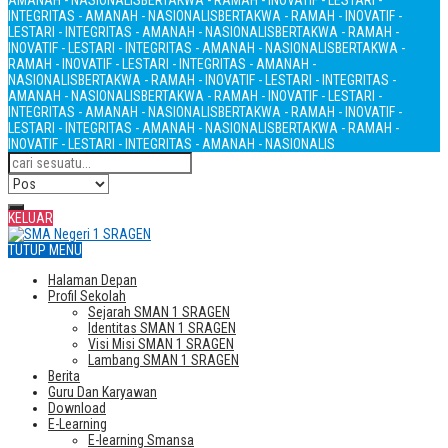
AMANAH - NASIONALIS
BERTAKWA - RAMAH - INOVATIF - LESTARI -
INTEGRITAS - AMANAH - NASIONALIS
BERTAKWA - RAMAH - INOVATIF -
LESTARI - INTEGRITAS - AMANAH - NASIONALIS
BERTAKWA - RAMAH -
INOVATIF - LESTARI - INTEGRITAS - AMANAH - NASIONALIS
BERTAKWA -
RAMAH - INOVATIF - LESTARI - INTEGRITAS - AMANAH -
NASIONALIS
BERTAKWA - RAMAH - INOVATIF - LESTARI - INTEGRITAS -
AMANAH - NASIONALIS
BERTAKWA - RAMAH - INOVATIF - LESTARI -
INTEGRITAS - AMANAH - NASIONALIS
BERTAKWA - RAMAH - INOVATIF -
LESTARI - INTEGRITAS - AMANAH - NASIONALIS
BERTAKWA - RAMAH -
INOVATIF - LESTARI - INTEGRITAS - AMANAH - NASIONALIS
KELUAR
TUTUP MENU
Halaman Depan
Profil Sekolah
Sejarah SMAN 1 SRAGEN
Identitas SMAN 1 SRAGEN
Visi Misi SMAN 1 SRAGEN
Lambang SMAN 1 SRAGEN
Berita
Guru Dan Karyawan
Download
E-Learning
E-learning Smansa