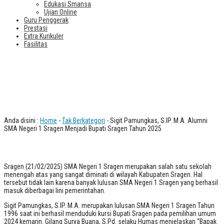
Edukasi Smansa
Ujian Online
Guru Penggerak
Prestasi
Extra Kurikuler
Fasilitas
Sigit Pamungkas, S.IP. M.A. Alumni
SMA Negeri 1 Sragen Menjadi Bupati
Sragen Tahun 2025
Anda disini :
Home
-
Tak Berkategori
- Sigit Pamungkas, S.IP. M.A. Alumni
SMA Negeri 1 Sragen Menjadi Bupati Sragen Tahun 2025
Sragen (21/02/2025) SMA Negeri 1 Sragen merupakan salah satu sekolah
menengah atas yang sangat diminati di wilayah Kabupaten Sragen. Hal
tersebut tidak lain karena banyak lulusan SMA Negeri 1 Sragen yang berhasil
masuk diberbagai lini pemerintahan.
Sigit Pamungkas, S.IP. M.A. merupakan lulusan SMA Negeri 1 Sragen Tahun
1996 saat ini berhasil menduduki kursi Bupati Sragen pada pemilihan umum
2024 kemarin. Gilang Surya Buana, S.Pd. selaku Humas menjelaskan “Bapak