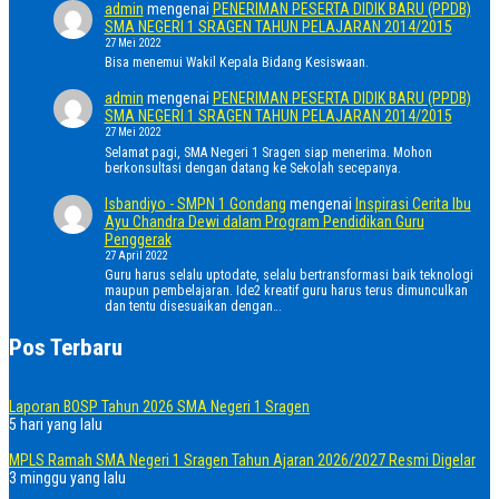
admin
mengenai
PENERIMAN PESERTA DIDIK BARU (PPDB)
SMA NEGERI 1 SRAGEN TAHUN PELAJARAN 2014/2015
27 Mei 2022
Bisa menemui Wakil Kepala Bidang Kesiswaan.
admin
mengenai
PENERIMAN PESERTA DIDIK BARU (PPDB)
SMA NEGERI 1 SRAGEN TAHUN PELAJARAN 2014/2015
27 Mei 2022
Selamat pagi, SMA Negeri 1 Sragen siap menerima. Mohon
berkonsultasi dengan datang ke Sekolah secepanya.
Isbandiyo - SMPN 1 Gondang
mengenai
Inspirasi Cerita Ibu
Ayu Chandra Dewi dalam Program Pendidikan Guru
Penggerak
27 April 2022
Guru harus selalu uptodate, selalu bertransformasi baik teknologi
maupun pembelajaran. Ide2 kreatif guru harus terus dimunculkan
dan tentu disesuaikan dengan…
Pos Terbaru
Laporan BOSP Tahun 2026 SMA Negeri 1 Sragen
5 hari yang lalu
MPLS Ramah SMA Negeri 1 Sragen Tahun Ajaran 2026/2027 Resmi Digelar
3 minggu yang lalu