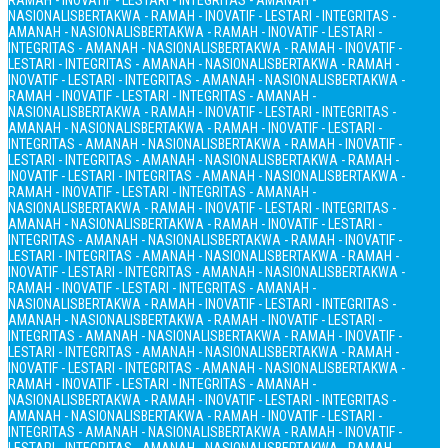
RAMAH - INOVATIF - LESTARI - INTEGRITAS - AMANAH -
NASIONALIS
BERTAKWA - RAMAH - INOVATIF - LESTARI - INTEGRITAS -
AMANAH - NASIONALIS
BERTAKWA - RAMAH - INOVATIF - LESTARI -
INTEGRITAS - AMANAH - NASIONALIS
BERTAKWA - RAMAH - INOVATIF -
LESTARI - INTEGRITAS - AMANAH - NASIONALIS
BERTAKWA - RAMAH -
INOVATIF - LESTARI - INTEGRITAS - AMANAH - NASIONALIS
BERTAKWA -
RAMAH - INOVATIF - LESTARI - INTEGRITAS - AMANAH -
NASIONALIS
BERTAKWA - RAMAH - INOVATIF - LESTARI - INTEGRITAS -
AMANAH - NASIONALIS
BERTAKWA - RAMAH - INOVATIF - LESTARI -
INTEGRITAS - AMANAH - NASIONALIS
BERTAKWA - RAMAH - INOVATIF -
LESTARI - INTEGRITAS - AMANAH - NASIONALIS
BERTAKWA - RAMAH -
INOVATIF - LESTARI - INTEGRITAS - AMANAH - NASIONALIS
BERTAKWA -
RAMAH - INOVATIF - LESTARI - INTEGRITAS - AMANAH -
NASIONALIS
BERTAKWA - RAMAH - INOVATIF - LESTARI - INTEGRITAS -
AMANAH - NASIONALIS
BERTAKWA - RAMAH - INOVATIF - LESTARI -
INTEGRITAS - AMANAH - NASIONALIS
BERTAKWA - RAMAH - INOVATIF -
LESTARI - INTEGRITAS - AMANAH - NASIONALIS
BERTAKWA - RAMAH -
INOVATIF - LESTARI - INTEGRITAS - AMANAH - NASIONALIS
BERTAKWA -
RAMAH - INOVATIF - LESTARI - INTEGRITAS - AMANAH -
NASIONALIS
BERTAKWA - RAMAH - INOVATIF - LESTARI - INTEGRITAS -
AMANAH - NASIONALIS
BERTAKWA - RAMAH - INOVATIF - LESTARI -
INTEGRITAS - AMANAH - NASIONALIS
BERTAKWA - RAMAH - INOVATIF -
LESTARI - INTEGRITAS - AMANAH - NASIONALIS
BERTAKWA - RAMAH -
INOVATIF - LESTARI - INTEGRITAS - AMANAH - NASIONALIS
BERTAKWA -
RAMAH - INOVATIF - LESTARI - INTEGRITAS - AMANAH -
NASIONALIS
BERTAKWA - RAMAH - INOVATIF - LESTARI - INTEGRITAS -
AMANAH - NASIONALIS
BERTAKWA - RAMAH - INOVATIF - LESTARI -
INTEGRITAS - AMANAH - NASIONALIS
BERTAKWA - RAMAH - INOVATIF -