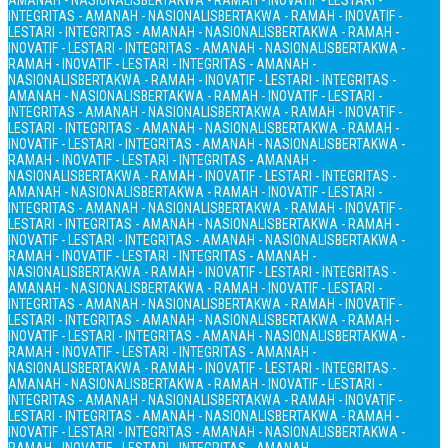
AMANAH - NASIONALIS
BERTAKWA - RAMAH - INOVATIF - LESTARI -
INTEGRITAS - AMANAH - NASIONALIS
BERTAKWA - RAMAH - INOVATIF -
LESTARI - INTEGRITAS - AMANAH - NASIONALIS
BERTAKWA - RAMAH -
INOVATIF - LESTARI - INTEGRITAS - AMANAH - NASIONALIS
BERTAKWA -
RAMAH - INOVATIF - LESTARI - INTEGRITAS - AMANAH -
NASIONALIS
BERTAKWA - RAMAH - INOVATIF - LESTARI - INTEGRITAS -
AMANAH - NASIONALIS
BERTAKWA - RAMAH - INOVATIF - LESTARI -
INTEGRITAS - AMANAH - NASIONALIS
BERTAKWA - RAMAH - INOVATIF -
LESTARI - INTEGRITAS - AMANAH - NASIONALIS
BERTAKWA - RAMAH -
INOVATIF - LESTARI - INTEGRITAS - AMANAH - NASIONALIS
BERTAKWA -
RAMAH - INOVATIF - LESTARI - INTEGRITAS - AMANAH -
NASIONALIS
BERTAKWA - RAMAH - INOVATIF - LESTARI - INTEGRITAS -
AMANAH - NASIONALIS
BERTAKWA - RAMAH - INOVATIF - LESTARI -
INTEGRITAS - AMANAH - NASIONALIS
BERTAKWA - RAMAH - INOVATIF -
LESTARI - INTEGRITAS - AMANAH - NASIONALIS
BERTAKWA - RAMAH -
INOVATIF - LESTARI - INTEGRITAS - AMANAH - NASIONALIS
BERTAKWA -
RAMAH - INOVATIF - LESTARI - INTEGRITAS - AMANAH -
NASIONALIS
BERTAKWA - RAMAH - INOVATIF - LESTARI - INTEGRITAS -
AMANAH - NASIONALIS
BERTAKWA - RAMAH - INOVATIF - LESTARI -
INTEGRITAS - AMANAH - NASIONALIS
BERTAKWA - RAMAH - INOVATIF -
LESTARI - INTEGRITAS - AMANAH - NASIONALIS
BERTAKWA - RAMAH -
INOVATIF - LESTARI - INTEGRITAS - AMANAH - NASIONALIS
BERTAKWA -
RAMAH - INOVATIF - LESTARI - INTEGRITAS - AMANAH -
NASIONALIS
BERTAKWA - RAMAH - INOVATIF - LESTARI - INTEGRITAS -
AMANAH - NASIONALIS
BERTAKWA - RAMAH - INOVATIF - LESTARI -
INTEGRITAS - AMANAH - NASIONALIS
BERTAKWA - RAMAH - INOVATIF -
LESTARI - INTEGRITAS - AMANAH - NASIONALIS
BERTAKWA - RAMAH -
INOVATIF - LESTARI - INTEGRITAS - AMANAH - NASIONALIS
BERTAKWA -