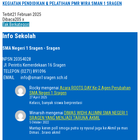
KEGIATAN PENDIDIKAN & PELATIHAN PMR WIRA SMAN 1 SRAGEN
Terbit
21 Februari 2025
Dibaca
205 x
Tak Berkategori
Info Sekolah
SMA Negeri 1 Sragen - Sragen
NPSN
20354028
Jl. Perintis Kemerdekaan 16 Sragen
TELEPON
(0271) 891096
EMAIL
info@sman1sragen.sch.id
Rocky
mengenai
Acara ROOTS DAY Ke-2 Agen Perubahan
SMA Negeri 1 Sragen
27 April 2025
Kelass, banyak siswa berprestasi
Winarsih
mengenai
DIMAS WIDHI ALUMNI SMA NEGERI 1
SRAGEN YANG MENJADI TARUNA AKMIL
5 Oktober 2022
Mantap keren poll smoga putra sy nyusul juga ke Akmil ya mas
Dimas...bravo akmil