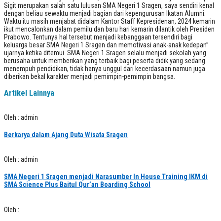
Sigit merupakan salah satu lulusan SMA Negeri 1 Sragen, saya sendiri kenal
dengan beliau sewaktu menjadi bagian dari kepengurusan Ikatan Alumni.
Waktu itu masih menjabat didalam Kantor Staff Kepresidenan, 2024 kemarin
ikut mencalonkan dalam pemilu dan baru hari kemarin dilantik oleh Presiden
Prabowo. Tentunya hal tersebut menjadi kebanggaan tersendiri bagi
keluarga besar SMA Negeri 1 Sragen dan memotivasi anak-anak kedepan”
ujarnya ketika ditemui. SMA Negeri 1 Sragen selalu menjadi sekolah yang
berusaha untuk memberikan yang terbaik bagi peserta didik yang sedang
menempuh pendidikan, tidak hanya unggul dari kecerdasaan namun juga
diberikan bekal karakter menjadi pemimpin-pemimpin bangsa.
Artikel Lainnya
Oleh : admin
Berkarya dalam Ajang Duta Wisata Sragen
Oleh : admin
SMA Negeri 1 Sragen menjadi Narasumber In House Training IKM di
SMA Science Plus Baitul Qur’an Boarding School
Oleh :