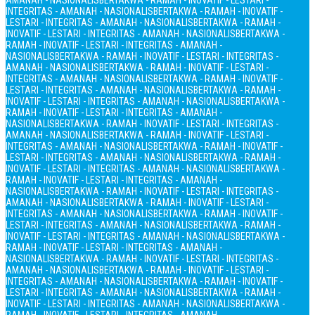
AMANAH - NASIONALIS
BERTAKWA - RAMAH - INOVATIF - LESTARI -
INTEGRITAS - AMANAH - NASIONALIS
BERTAKWA - RAMAH - INOVATIF -
LESTARI - INTEGRITAS - AMANAH - NASIONALIS
BERTAKWA - RAMAH -
INOVATIF - LESTARI - INTEGRITAS - AMANAH - NASIONALIS
BERTAKWA -
RAMAH - INOVATIF - LESTARI - INTEGRITAS - AMANAH -
NASIONALIS
BERTAKWA - RAMAH - INOVATIF - LESTARI - INTEGRITAS -
AMANAH - NASIONALIS
BERTAKWA - RAMAH - INOVATIF - LESTARI -
INTEGRITAS - AMANAH - NASIONALIS
BERTAKWA - RAMAH - INOVATIF -
LESTARI - INTEGRITAS - AMANAH - NASIONALIS
BERTAKWA - RAMAH -
INOVATIF - LESTARI - INTEGRITAS - AMANAH - NASIONALIS
BERTAKWA -
RAMAH - INOVATIF - LESTARI - INTEGRITAS - AMANAH -
NASIONALIS
BERTAKWA - RAMAH - INOVATIF - LESTARI - INTEGRITAS -
AMANAH - NASIONALIS
BERTAKWA - RAMAH - INOVATIF - LESTARI -
INTEGRITAS - AMANAH - NASIONALIS
BERTAKWA - RAMAH - INOVATIF -
LESTARI - INTEGRITAS - AMANAH - NASIONALIS
BERTAKWA - RAMAH -
INOVATIF - LESTARI - INTEGRITAS - AMANAH - NASIONALIS
BERTAKWA -
RAMAH - INOVATIF - LESTARI - INTEGRITAS - AMANAH -
NASIONALIS
BERTAKWA - RAMAH - INOVATIF - LESTARI - INTEGRITAS -
AMANAH - NASIONALIS
BERTAKWA - RAMAH - INOVATIF - LESTARI -
INTEGRITAS - AMANAH - NASIONALIS
BERTAKWA - RAMAH - INOVATIF -
LESTARI - INTEGRITAS - AMANAH - NASIONALIS
BERTAKWA - RAMAH -
INOVATIF - LESTARI - INTEGRITAS - AMANAH - NASIONALIS
BERTAKWA -
RAMAH - INOVATIF - LESTARI - INTEGRITAS - AMANAH -
NASIONALIS
BERTAKWA - RAMAH - INOVATIF - LESTARI - INTEGRITAS -
AMANAH - NASIONALIS
BERTAKWA - RAMAH - INOVATIF - LESTARI -
INTEGRITAS - AMANAH - NASIONALIS
BERTAKWA - RAMAH - INOVATIF -
LESTARI - INTEGRITAS - AMANAH - NASIONALIS
BERTAKWA - RAMAH -
INOVATIF - LESTARI - INTEGRITAS - AMANAH - NASIONALIS
BERTAKWA -