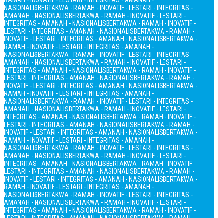
RAMAH - INOVATIF - LESTARI - INTEGRITAS - AMANAH -
NASIONALIS
BERTAKWA - RAMAH - INOVATIF - LESTARI - INTEGRITAS -
AMANAH - NASIONALIS
BERTAKWA - RAMAH - INOVATIF - LESTARI -
INTEGRITAS - AMANAH - NASIONALIS
BERTAKWA - RAMAH - INOVATIF -
LESTARI - INTEGRITAS - AMANAH - NASIONALIS
BERTAKWA - RAMAH -
INOVATIF - LESTARI - INTEGRITAS - AMANAH - NASIONALIS
BERTAKWA -
RAMAH - INOVATIF - LESTARI - INTEGRITAS - AMANAH -
NASIONALIS
BERTAKWA - RAMAH - INOVATIF - LESTARI - INTEGRITAS -
AMANAH - NASIONALIS
BERTAKWA - RAMAH - INOVATIF - LESTARI -
INTEGRITAS - AMANAH - NASIONALIS
BERTAKWA - RAMAH - INOVATIF -
LESTARI - INTEGRITAS - AMANAH - NASIONALIS
BERTAKWA - RAMAH -
INOVATIF - LESTARI - INTEGRITAS - AMANAH - NASIONALIS
BERTAKWA -
RAMAH - INOVATIF - LESTARI - INTEGRITAS - AMANAH -
NASIONALIS
BERTAKWA - RAMAH - INOVATIF - LESTARI - INTEGRITAS -
AMANAH - NASIONALIS
BERTAKWA - RAMAH - INOVATIF - LESTARI -
INTEGRITAS - AMANAH - NASIONALIS
BERTAKWA - RAMAH - INOVATIF -
LESTARI - INTEGRITAS - AMANAH - NASIONALIS
BERTAKWA - RAMAH -
INOVATIF - LESTARI - INTEGRITAS - AMANAH - NASIONALIS
BERTAKWA -
RAMAH - INOVATIF - LESTARI - INTEGRITAS - AMANAH -
NASIONALIS
BERTAKWA - RAMAH - INOVATIF - LESTARI - INTEGRITAS -
AMANAH - NASIONALIS
BERTAKWA - RAMAH - INOVATIF - LESTARI -
INTEGRITAS - AMANAH - NASIONALIS
BERTAKWA - RAMAH - INOVATIF -
LESTARI - INTEGRITAS - AMANAH - NASIONALIS
BERTAKWA - RAMAH -
INOVATIF - LESTARI - INTEGRITAS - AMANAH - NASIONALIS
BERTAKWA -
RAMAH - INOVATIF - LESTARI - INTEGRITAS - AMANAH -
NASIONALIS
BERTAKWA - RAMAH - INOVATIF - LESTARI - INTEGRITAS -
AMANAH - NASIONALIS
BERTAKWA - RAMAH - INOVATIF - LESTARI -
INTEGRITAS - AMANAH - NASIONALIS
BERTAKWA - RAMAH - INOVATIF -