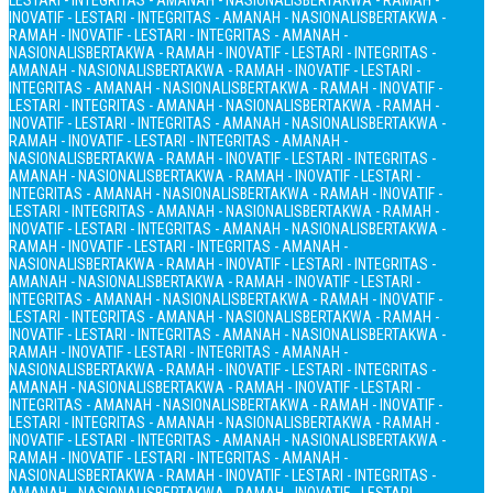
LESTARI - INTEGRITAS - AMANAH - NASIONALIS
BERTAKWA - RAMAH -
INOVATIF - LESTARI - INTEGRITAS - AMANAH - NASIONALIS
BERTAKWA -
RAMAH - INOVATIF - LESTARI - INTEGRITAS - AMANAH -
NASIONALIS
BERTAKWA - RAMAH - INOVATIF - LESTARI - INTEGRITAS -
AMANAH - NASIONALIS
BERTAKWA - RAMAH - INOVATIF - LESTARI -
INTEGRITAS - AMANAH - NASIONALIS
BERTAKWA - RAMAH - INOVATIF -
LESTARI - INTEGRITAS - AMANAH - NASIONALIS
BERTAKWA - RAMAH -
INOVATIF - LESTARI - INTEGRITAS - AMANAH - NASIONALIS
BERTAKWA -
RAMAH - INOVATIF - LESTARI - INTEGRITAS - AMANAH -
NASIONALIS
BERTAKWA - RAMAH - INOVATIF - LESTARI - INTEGRITAS -
AMANAH - NASIONALIS
BERTAKWA - RAMAH - INOVATIF - LESTARI -
INTEGRITAS - AMANAH - NASIONALIS
BERTAKWA - RAMAH - INOVATIF -
LESTARI - INTEGRITAS - AMANAH - NASIONALIS
BERTAKWA - RAMAH -
INOVATIF - LESTARI - INTEGRITAS - AMANAH - NASIONALIS
BERTAKWA -
RAMAH - INOVATIF - LESTARI - INTEGRITAS - AMANAH -
NASIONALIS
BERTAKWA - RAMAH - INOVATIF - LESTARI - INTEGRITAS -
AMANAH - NASIONALIS
BERTAKWA - RAMAH - INOVATIF - LESTARI -
INTEGRITAS - AMANAH - NASIONALIS
BERTAKWA - RAMAH - INOVATIF -
LESTARI - INTEGRITAS - AMANAH - NASIONALIS
BERTAKWA - RAMAH -
INOVATIF - LESTARI - INTEGRITAS - AMANAH - NASIONALIS
BERTAKWA -
RAMAH - INOVATIF - LESTARI - INTEGRITAS - AMANAH -
NASIONALIS
BERTAKWA - RAMAH - INOVATIF - LESTARI - INTEGRITAS -
AMANAH - NASIONALIS
BERTAKWA - RAMAH - INOVATIF - LESTARI -
INTEGRITAS - AMANAH - NASIONALIS
BERTAKWA - RAMAH - INOVATIF -
LESTARI - INTEGRITAS - AMANAH - NASIONALIS
BERTAKWA - RAMAH -
INOVATIF - LESTARI - INTEGRITAS - AMANAH - NASIONALIS
BERTAKWA -
RAMAH - INOVATIF - LESTARI - INTEGRITAS - AMANAH -
NASIONALIS
BERTAKWA - RAMAH - INOVATIF - LESTARI - INTEGRITAS -