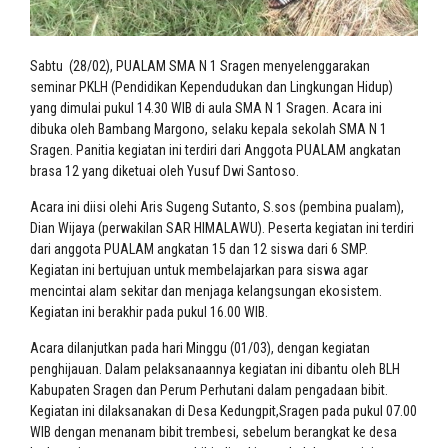
Sabtu (28/02), PUALAM SMA N 1 Sragen menyelenggarakan
seminar PKLH (Pendidikan Kependudukan dan Lingkungan Hidup)
yang dimulai pukul 14.30 WIB di aula SMA N 1 Sragen. Acara ini
dibuka oleh Bambang Margono, selaku kepala sekolah SMA N 1
Sragen. Panitia kegiatan ini terdiri dari Anggota PUALAM angkatan
brasa 12 yang diketuai oleh Yusuf Dwi Santoso.
Acara ini diisi olehi Aris Sugeng Sutanto, S.sos (pembina pualam),
Dian Wijaya (perwakilan SAR HIMALAWU). Peserta kegiatan ini terdiri
dari anggota PUALAM angkatan 15 dan 12 siswa dari 6 SMP.
Kegiatan ini bertujuan untuk membelajarkan para siswa agar
mencintai alam sekitar dan menjaga kelangsungan ekosistem.
Kegiatan ini berakhir pada pukul 16.00 WIB.
Acara dilanjutkan pada hari Minggu (01/03), dengan kegiatan
penghijauan. Dalam pelaksanaannya kegiatan ini dibantu oleh BLH
Kabupaten Sragen dan Perum Perhutani dalam pengadaan bibit.
Kegiatan ini dilaksanakan di Desa Kedungpit,Sragen pada pukul 07.00
WIB dengan menanam bibit trembesi, sebelum berangkat ke desa