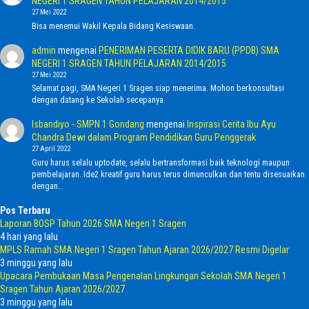
NEGERI 1 SRAGEN TAHUN PELAJARAN 2014/2015
27 Mei 2022
Bisa menemui Wakil Kepala Bidang Kesiswaan.
admin
mengenai
PENERIMAN PESERTA DIDIK BARU (PPDB) SMA
NEGERI 1 SRAGEN TAHUN PELAJARAN 2014/2015
27 Mei 2022
Selamat pagi, SMA Negeri 1 Sragen siap menerima. Mohon berkonsultasi
dengan datang ke Sekolah secepanya.
Isbandiyo - SMPN 1 Gondang
mengenai
Inspirasi Cerita Ibu Ayu
Chandra Dewi dalam Program Pendidikan Guru Penggerak
27 April 2022
Guru harus selalu uptodate, selalu bertransformasi baik teknologi maupun
pembelajaran. Ide2 kreatif guru harus terus dimunculkan dan tentu disesuaikan
dengan…
Pos Terbaru
Laporan BOSP Tahun 2026 SMA Negeri 1 Sragen
4 hari yang lalu
MPLS Ramah SMA Negeri 1 Sragen Tahun Ajaran 2026/2027 Resmi Digelar
3 minggu yang lalu
Upacara Pembukaan Masa Pengenalan Lingkungan Sekolah SMA Negeri 1
Sragen Tahun Ajaran 2026/2027
3 minggu yang lalu