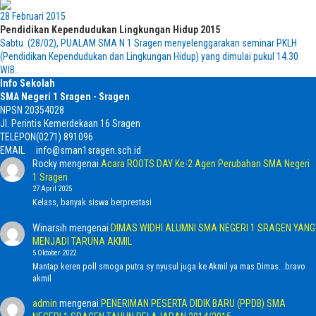
28 Februari 2015
Pendidikan Kependudukan Lingkungan Hidup 2015
Sabtu (28/02), PUALAM SMA N 1 Sragen menyelenggarakan seminar PKLH
(Pendidikan Kependudukan dan Lingkungan Hidup) yang dimulai pukul 14.30
WIB..
Info Sekolah
SMA Negeri 1 Sragen - Sragen
NPSN
20354028
Jl. Perintis Kemerdekaan 16 Sragen
TELEPON
(0271) 891096
EMAIL
info@sman1sragen.sch.id
Rocky
mengenai
Acara ROOTS DAY Ke-2 Agen Perubahan SMA Negeri
1 Sragen
27 April 2025
Kelass, banyak siswa berprestasi
Winarsih
mengenai
DIMAS WIDHI ALUMNI SMA NEGERI 1 SRAGEN YANG
MENJADI TARUNA AKMIL
5 Oktober 2022
Mantap keren poll smoga putra sy nyusul juga ke Akmil ya mas Dimas...bravo
akmil
admin
mengenai
PENERIMAN PESERTA DIDIK BARU (PPDB) SMA