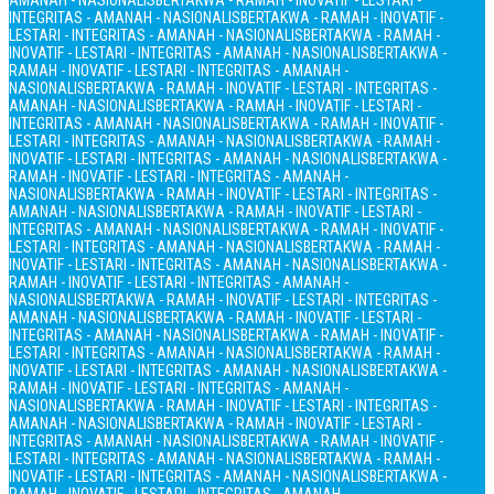
AMANAH - NASIONALIS
BERTAKWA - RAMAH - INOVATIF - LESTARI -
INTEGRITAS - AMANAH - NASIONALIS
BERTAKWA - RAMAH - INOVATIF -
LESTARI - INTEGRITAS - AMANAH - NASIONALIS
BERTAKWA - RAMAH -
INOVATIF - LESTARI - INTEGRITAS - AMANAH - NASIONALIS
BERTAKWA -
RAMAH - INOVATIF - LESTARI - INTEGRITAS - AMANAH -
NASIONALIS
BERTAKWA - RAMAH - INOVATIF - LESTARI - INTEGRITAS -
AMANAH - NASIONALIS
BERTAKWA - RAMAH - INOVATIF - LESTARI -
INTEGRITAS - AMANAH - NASIONALIS
BERTAKWA - RAMAH - INOVATIF -
LESTARI - INTEGRITAS - AMANAH - NASIONALIS
BERTAKWA - RAMAH -
INOVATIF - LESTARI - INTEGRITAS - AMANAH - NASIONALIS
BERTAKWA -
RAMAH - INOVATIF - LESTARI - INTEGRITAS - AMANAH -
NASIONALIS
BERTAKWA - RAMAH - INOVATIF - LESTARI - INTEGRITAS -
AMANAH - NASIONALIS
BERTAKWA - RAMAH - INOVATIF - LESTARI -
INTEGRITAS - AMANAH - NASIONALIS
BERTAKWA - RAMAH - INOVATIF -
LESTARI - INTEGRITAS - AMANAH - NASIONALIS
BERTAKWA - RAMAH -
INOVATIF - LESTARI - INTEGRITAS - AMANAH - NASIONALIS
BERTAKWA -
RAMAH - INOVATIF - LESTARI - INTEGRITAS - AMANAH -
NASIONALIS
BERTAKWA - RAMAH - INOVATIF - LESTARI - INTEGRITAS -
AMANAH - NASIONALIS
BERTAKWA - RAMAH - INOVATIF - LESTARI -
INTEGRITAS - AMANAH - NASIONALIS
BERTAKWA - RAMAH - INOVATIF -
LESTARI - INTEGRITAS - AMANAH - NASIONALIS
BERTAKWA - RAMAH -
INOVATIF - LESTARI - INTEGRITAS - AMANAH - NASIONALIS
BERTAKWA -
RAMAH - INOVATIF - LESTARI - INTEGRITAS - AMANAH -
NASIONALIS
BERTAKWA - RAMAH - INOVATIF - LESTARI - INTEGRITAS -
AMANAH - NASIONALIS
BERTAKWA - RAMAH - INOVATIF - LESTARI -
INTEGRITAS - AMANAH - NASIONALIS
BERTAKWA - RAMAH - INOVATIF -
LESTARI - INTEGRITAS - AMANAH - NASIONALIS
BERTAKWA - RAMAH -
INOVATIF - LESTARI - INTEGRITAS - AMANAH - NASIONALIS
BERTAKWA -