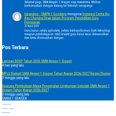
Selamat pagi, SMA Negeri 1 Sragen siap menerima. Mohon
berkonsultasi dengan datang ke Sekolah secepanya.
Isbandiyo - SMPN 1 Gondang
mengenai
Inspirasi Cerita Ibu
Ayu Chandra Dewi dalam Program Pendidikan Guru
Penggerak
27 April 2022
Guru harus selalu uptodate, selalu bertransformasi baik teknologi
maupun pembelajaran. Ide2 kreatif guru harus terus dimunculkan
dan tentu disesuaikan dengan…
Pos Terbaru
Laporan BOSP Tahun 2026 SMA Negeri 1 Sragen
4 hari yang lalu
MPLS Ramah SMA Negeri 1 Sragen Tahun Ajaran 2026/2027 Resmi Digelar
3 minggu yang lalu
Upacara Pembukaan Masa Pengenalan Lingkungan Sekolah SMA Negeri 1
Sragen Tahun Ajaran 2026/2027
3 minggu yang lalu
SMAN 1 SRAGEN
Home
Telepon
Email
WhatsApp