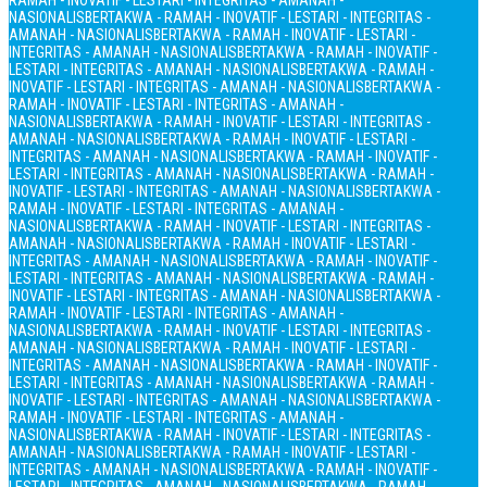
RAMAH - INOVATIF - LESTARI - INTEGRITAS - AMANAH -
NASIONALIS
BERTAKWA - RAMAH - INOVATIF - LESTARI - INTEGRITAS -
AMANAH - NASIONALIS
BERTAKWA - RAMAH - INOVATIF - LESTARI -
INTEGRITAS - AMANAH - NASIONALIS
BERTAKWA - RAMAH - INOVATIF -
LESTARI - INTEGRITAS - AMANAH - NASIONALIS
BERTAKWA - RAMAH -
INOVATIF - LESTARI - INTEGRITAS - AMANAH - NASIONALIS
BERTAKWA -
RAMAH - INOVATIF - LESTARI - INTEGRITAS - AMANAH -
NASIONALIS
BERTAKWA - RAMAH - INOVATIF - LESTARI - INTEGRITAS -
AMANAH - NASIONALIS
BERTAKWA - RAMAH - INOVATIF - LESTARI -
INTEGRITAS - AMANAH - NASIONALIS
BERTAKWA - RAMAH - INOVATIF -
LESTARI - INTEGRITAS - AMANAH - NASIONALIS
BERTAKWA - RAMAH -
INOVATIF - LESTARI - INTEGRITAS - AMANAH - NASIONALIS
BERTAKWA -
RAMAH - INOVATIF - LESTARI - INTEGRITAS - AMANAH -
NASIONALIS
BERTAKWA - RAMAH - INOVATIF - LESTARI - INTEGRITAS -
AMANAH - NASIONALIS
BERTAKWA - RAMAH - INOVATIF - LESTARI -
INTEGRITAS - AMANAH - NASIONALIS
BERTAKWA - RAMAH - INOVATIF -
LESTARI - INTEGRITAS - AMANAH - NASIONALIS
BERTAKWA - RAMAH -
INOVATIF - LESTARI - INTEGRITAS - AMANAH - NASIONALIS
BERTAKWA -
RAMAH - INOVATIF - LESTARI - INTEGRITAS - AMANAH -
NASIONALIS
BERTAKWA - RAMAH - INOVATIF - LESTARI - INTEGRITAS -
AMANAH - NASIONALIS
BERTAKWA - RAMAH - INOVATIF - LESTARI -
INTEGRITAS - AMANAH - NASIONALIS
BERTAKWA - RAMAH - INOVATIF -
LESTARI - INTEGRITAS - AMANAH - NASIONALIS
BERTAKWA - RAMAH -
INOVATIF - LESTARI - INTEGRITAS - AMANAH - NASIONALIS
BERTAKWA -
RAMAH - INOVATIF - LESTARI - INTEGRITAS - AMANAH -
NASIONALIS
BERTAKWA - RAMAH - INOVATIF - LESTARI - INTEGRITAS -
AMANAH - NASIONALIS
BERTAKWA - RAMAH - INOVATIF - LESTARI -
INTEGRITAS - AMANAH - NASIONALIS
BERTAKWA - RAMAH - INOVATIF -