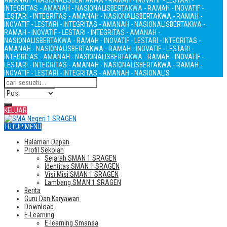
AMANAH - NASIONALIS
BERTAKWA - RAMAH - INOVATIF - LESTARI -
INTEGRITAS - AMANAH - NASIONALIS
BERTAKWA - RAMAH - INOVATIF -
LESTARI - INTEGRITAS - AMANAH - NASIONALIS
BERTAKWA - RAMAH -
INOVATIF - LESTARI - INTEGRITAS - AMANAH - NASIONALIS
BERTAKWA -
RAMAH - INOVATIF - LESTARI - INTEGRITAS - AMANAH -
NASIONALIS
BERTAKWA - RAMAH - INOVATIF - LESTARI - INTEGRITAS -
AMANAH - NASIONALIS
BERTAKWA - RAMAH - INOVATIF - LESTARI -
INTEGRITAS - AMANAH - NASIONALIS
BERTAKWA - RAMAH - INOVATIF -
LESTARI - INTEGRITAS - AMANAH - NASIONALIS
BERTAKWA - RAMAH -
INOVATIF - LESTARI - INTEGRITAS - AMANAH - NASIONALIS
KELUAR
TUTUP MENU
Halaman Depan
Profil Sekolah
Sejarah SMAN 1 SRAGEN
Identitas SMAN 1 SRAGEN
Visi Misi SMAN 1 SRAGEN
Lambang SMAN 1 SRAGEN
Berita
Guru Dan Karyawan
Download
E-Learning
E-learning Smansa