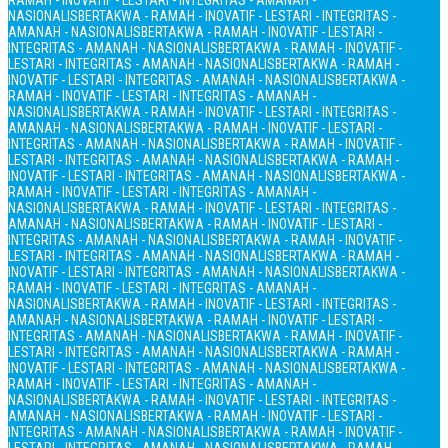
RAMAH - INOVATIF - LESTARI - INTEGRITAS - AMANAH -
NASIONALIS
BERTAKWA - RAMAH - INOVATIF - LESTARI - INTEGRITAS -
AMANAH - NASIONALIS
BERTAKWA - RAMAH - INOVATIF - LESTARI -
INTEGRITAS - AMANAH - NASIONALIS
BERTAKWA - RAMAH - INOVATIF -
LESTARI - INTEGRITAS - AMANAH - NASIONALIS
BERTAKWA - RAMAH -
INOVATIF - LESTARI - INTEGRITAS - AMANAH - NASIONALIS
BERTAKWA -
RAMAH - INOVATIF - LESTARI - INTEGRITAS - AMANAH -
NASIONALIS
BERTAKWA - RAMAH - INOVATIF - LESTARI - INTEGRITAS -
AMANAH - NASIONALIS
BERTAKWA - RAMAH - INOVATIF - LESTARI -
INTEGRITAS - AMANAH - NASIONALIS
BERTAKWA - RAMAH - INOVATIF -
LESTARI - INTEGRITAS - AMANAH - NASIONALIS
BERTAKWA - RAMAH -
INOVATIF - LESTARI - INTEGRITAS - AMANAH - NASIONALIS
BERTAKWA -
RAMAH - INOVATIF - LESTARI - INTEGRITAS - AMANAH -
NASIONALIS
BERTAKWA - RAMAH - INOVATIF - LESTARI - INTEGRITAS -
AMANAH - NASIONALIS
BERTAKWA - RAMAH - INOVATIF - LESTARI -
INTEGRITAS - AMANAH - NASIONALIS
BERTAKWA - RAMAH - INOVATIF -
LESTARI - INTEGRITAS - AMANAH - NASIONALIS
BERTAKWA - RAMAH -
INOVATIF - LESTARI - INTEGRITAS - AMANAH - NASIONALIS
BERTAKWA -
RAMAH - INOVATIF - LESTARI - INTEGRITAS - AMANAH -
NASIONALIS
BERTAKWA - RAMAH - INOVATIF - LESTARI - INTEGRITAS -
AMANAH - NASIONALIS
BERTAKWA - RAMAH - INOVATIF - LESTARI -
INTEGRITAS - AMANAH - NASIONALIS
BERTAKWA - RAMAH - INOVATIF -
LESTARI - INTEGRITAS - AMANAH - NASIONALIS
BERTAKWA - RAMAH -
INOVATIF - LESTARI - INTEGRITAS - AMANAH - NASIONALIS
BERTAKWA -
RAMAH - INOVATIF - LESTARI - INTEGRITAS - AMANAH -
NASIONALIS
BERTAKWA - RAMAH - INOVATIF - LESTARI - INTEGRITAS -
AMANAH - NASIONALIS
BERTAKWA - RAMAH - INOVATIF - LESTARI -
INTEGRITAS - AMANAH - NASIONALIS
BERTAKWA - RAMAH - INOVATIF -