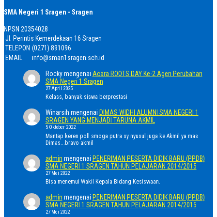
SMA Negeri 1 Sragen - Sragen
NPSN
20354028
Jl. Perintis Kemerdekaan 16 Sragen
TELEPON
(0271) 891096
EMAIL
info@sman1sragen.sch.id
Rocky
mengenai
Acara ROOTS DAY Ke-2 Agen Perubahan
SMA Negeri 1 Sragen
27 April 2025
Kelass, banyak siswa berprestasi
Winarsih
mengenai
DIMAS WIDHI ALUMNI SMA NEGERI 1
SRAGEN YANG MENJADI TARUNA AKMIL
5 Oktober 2022
Mantap keren poll smoga putra sy nyusul juga ke Akmil ya mas
Dimas...bravo akmil
admin
mengenai
PENERIMAN PESERTA DIDIK BARU (PPDB)
SMA NEGERI 1 SRAGEN TAHUN PELAJARAN 2014/2015
27 Mei 2022
Bisa menemui Wakil Kepala Bidang Kesiswaan.
admin
mengenai
PENERIMAN PESERTA DIDIK BARU (PPDB)
SMA NEGERI 1 SRAGEN TAHUN PELAJARAN 2014/2015
27 Mei 2022