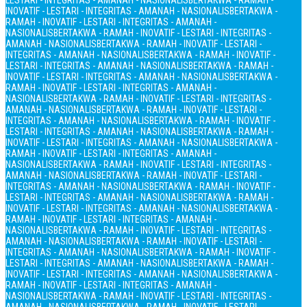
LESTARI - INTEGRITAS - AMANAH - NASIONALIS
BERTAKWA - RAMAH -
INOVATIF - LESTARI - INTEGRITAS - AMANAH - NASIONALIS
BERTAKWA -
RAMAH - INOVATIF - LESTARI - INTEGRITAS - AMANAH -
NASIONALIS
BERTAKWA - RAMAH - INOVATIF - LESTARI - INTEGRITAS -
AMANAH - NASIONALIS
BERTAKWA - RAMAH - INOVATIF - LESTARI -
INTEGRITAS - AMANAH - NASIONALIS
BERTAKWA - RAMAH - INOVATIF -
LESTARI - INTEGRITAS - AMANAH - NASIONALIS
BERTAKWA - RAMAH -
INOVATIF - LESTARI - INTEGRITAS - AMANAH - NASIONALIS
BERTAKWA -
RAMAH - INOVATIF - LESTARI - INTEGRITAS - AMANAH -
NASIONALIS
BERTAKWA - RAMAH - INOVATIF - LESTARI - INTEGRITAS -
AMANAH - NASIONALIS
BERTAKWA - RAMAH - INOVATIF - LESTARI -
INTEGRITAS - AMANAH - NASIONALIS
BERTAKWA - RAMAH - INOVATIF -
LESTARI - INTEGRITAS - AMANAH - NASIONALIS
BERTAKWA - RAMAH -
INOVATIF - LESTARI - INTEGRITAS - AMANAH - NASIONALIS
BERTAKWA -
RAMAH - INOVATIF - LESTARI - INTEGRITAS - AMANAH -
NASIONALIS
BERTAKWA - RAMAH - INOVATIF - LESTARI - INTEGRITAS -
AMANAH - NASIONALIS
BERTAKWA - RAMAH - INOVATIF - LESTARI -
INTEGRITAS - AMANAH - NASIONALIS
BERTAKWA - RAMAH - INOVATIF -
LESTARI - INTEGRITAS - AMANAH - NASIONALIS
BERTAKWA - RAMAH -
INOVATIF - LESTARI - INTEGRITAS - AMANAH - NASIONALIS
BERTAKWA -
RAMAH - INOVATIF - LESTARI - INTEGRITAS - AMANAH -
NASIONALIS
BERTAKWA - RAMAH - INOVATIF - LESTARI - INTEGRITAS -
AMANAH - NASIONALIS
BERTAKWA - RAMAH - INOVATIF - LESTARI -
INTEGRITAS - AMANAH - NASIONALIS
BERTAKWA - RAMAH - INOVATIF -
LESTARI - INTEGRITAS - AMANAH - NASIONALIS
BERTAKWA - RAMAH -
INOVATIF - LESTARI - INTEGRITAS - AMANAH - NASIONALIS
BERTAKWA -
RAMAH - INOVATIF - LESTARI - INTEGRITAS - AMANAH -
NASIONALIS
BERTAKWA - RAMAH - INOVATIF - LESTARI - INTEGRITAS -