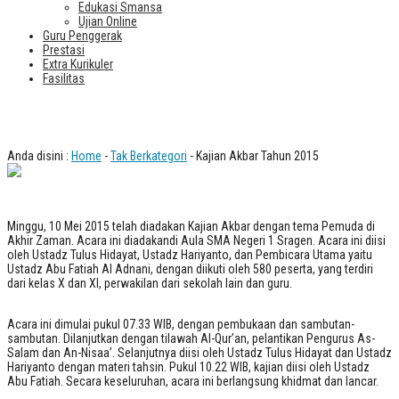
Edukasi Smansa
Ujian Online
Guru Penggerak
Prestasi
Extra Kurikuler
Fasilitas
Kajian Akbar Tahun 2015
Anda disini :
Home
-
Tak Berkategori
- Kajian Akbar Tahun 2015
Minggu, 10 Mei 2015 telah diadakan Kajian Akbar dengan tema Pemuda di
Akhir Zaman. Acara ini diadakandi Aula SMA Negeri 1 Sragen. Acara ini diisi
oleh Ustadz Tulus Hidayat, Ustadz Hariyanto, dan Pembicara Utama yaitu
Ustadz Abu Fatiah Al Adnani, dengan diikuti oleh 580 peserta, yang terdiri
dari kelas X dan XI, perwakilan dari sekolah lain dan guru.
Acara ini dimulai pukul 07.33 WIB, dengan pembukaan dan sambutan-
sambutan. Dilanjutkan dengan tilawah Al-Qur’an, pelantikan Pengurus As-
Salam dan An-Nisaa’. Selanjutnya diisi oleh Ustadz Tulus Hidayat dan Ustadz
Hariyanto dengan materi tahsin. Pukul 10.22 WIB, kajian diisi oleh Ustadz
Abu Fatiah. Secara keseluruhan, acara ini berlangsung khidmat dan lancar.