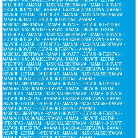
AMANAH - NASIONALIS
BERTAKWA - RAMAH - INOVATIF - LESTARI -
INTEGRITAS - AMANAH - NASIONALIS
BERTAKWA - RAMAH - INOVATIF -
LESTARI - INTEGRITAS - AMANAH - NASIONALIS
BERTAKWA - RAMAH -
INOVATIF - LESTARI - INTEGRITAS - AMANAH - NASIONALIS
BERTAKWA -
RAMAH - INOVATIF - LESTARI - INTEGRITAS - AMANAH -
NASIONALIS
BERTAKWA - RAMAH - INOVATIF - LESTARI - INTEGRITAS -
AMANAH - NASIONALIS
BERTAKWA - RAMAH - INOVATIF - LESTARI -
INTEGRITAS - AMANAH - NASIONALIS
BERTAKWA - RAMAH - INOVATIF -
LESTARI - INTEGRITAS - AMANAH - NASIONALIS
BERTAKWA - RAMAH -
INOVATIF - LESTARI - INTEGRITAS - AMANAH - NASIONALIS
BERTAKWA -
RAMAH - INOVATIF - LESTARI - INTEGRITAS - AMANAH -
NASIONALIS
BERTAKWA - RAMAH - INOVATIF - LESTARI - INTEGRITAS -
AMANAH - NASIONALIS
BERTAKWA - RAMAH - INOVATIF - LESTARI -
INTEGRITAS - AMANAH - NASIONALIS
BERTAKWA - RAMAH - INOVATIF -
LESTARI - INTEGRITAS - AMANAH - NASIONALIS
BERTAKWA - RAMAH -
INOVATIF - LESTARI - INTEGRITAS - AMANAH - NASIONALIS
BERTAKWA -
RAMAH - INOVATIF - LESTARI - INTEGRITAS - AMANAH -
NASIONALIS
BERTAKWA - RAMAH - INOVATIF - LESTARI - INTEGRITAS -
AMANAH - NASIONALIS
BERTAKWA - RAMAH - INOVATIF - LESTARI -
INTEGRITAS - AMANAH - NASIONALIS
BERTAKWA - RAMAH - INOVATIF -
LESTARI - INTEGRITAS - AMANAH - NASIONALIS
BERTAKWA - RAMAH -
INOVATIF - LESTARI - INTEGRITAS - AMANAH - NASIONALIS
BERTAKWA -
RAMAH - INOVATIF - LESTARI - INTEGRITAS - AMANAH -
NASIONALIS
BERTAKWA - RAMAH - INOVATIF - LESTARI - INTEGRITAS -
AMANAH - NASIONALIS
BERTAKWA - RAMAH - INOVATIF - LESTARI -
INTEGRITAS - AMANAH - NASIONALIS
BERTAKWA - RAMAH - INOVATIF -
LESTARI - INTEGRITAS - AMANAH - NASIONALIS
BERTAKWA - RAMAH -
INOVATIF - LESTARI - INTEGRITAS - AMANAH - NASIONALIS
BERTAKWA -