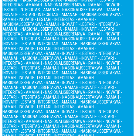
AMANAH - NASIONALIS
BERTAKWA - RAMAH - INOVATIF - LESTARI -
INTEGRITAS - AMANAH - NASIONALIS
BERTAKWA - RAMAH - INOVATIF -
LESTARI - INTEGRITAS - AMANAH - NASIONALIS
BERTAKWA - RAMAH -
INOVATIF - LESTARI - INTEGRITAS - AMANAH - NASIONALIS
BERTAKWA -
RAMAH - INOVATIF - LESTARI - INTEGRITAS - AMANAH -
NASIONALIS
BERTAKWA - RAMAH - INOVATIF - LESTARI - INTEGRITAS -
AMANAH - NASIONALIS
BERTAKWA - RAMAH - INOVATIF - LESTARI -
INTEGRITAS - AMANAH - NASIONALIS
BERTAKWA - RAMAH - INOVATIF -
LESTARI - INTEGRITAS - AMANAH - NASIONALIS
BERTAKWA - RAMAH -
INOVATIF - LESTARI - INTEGRITAS - AMANAH - NASIONALIS
BERTAKWA -
RAMAH - INOVATIF - LESTARI - INTEGRITAS - AMANAH -
NASIONALIS
BERTAKWA - RAMAH - INOVATIF - LESTARI - INTEGRITAS -
AMANAH - NASIONALIS
BERTAKWA - RAMAH - INOVATIF - LESTARI -
INTEGRITAS - AMANAH - NASIONALIS
BERTAKWA - RAMAH - INOVATIF -
LESTARI - INTEGRITAS - AMANAH - NASIONALIS
BERTAKWA - RAMAH -
INOVATIF - LESTARI - INTEGRITAS - AMANAH - NASIONALIS
BERTAKWA -
RAMAH - INOVATIF - LESTARI - INTEGRITAS - AMANAH -
NASIONALIS
BERTAKWA - RAMAH - INOVATIF - LESTARI - INTEGRITAS -
AMANAH - NASIONALIS
BERTAKWA - RAMAH - INOVATIF - LESTARI -
INTEGRITAS - AMANAH - NASIONALIS
BERTAKWA - RAMAH - INOVATIF -
LESTARI - INTEGRITAS - AMANAH - NASIONALIS
BERTAKWA - RAMAH -
INOVATIF - LESTARI - INTEGRITAS - AMANAH - NASIONALIS
BERTAKWA -
RAMAH - INOVATIF - LESTARI - INTEGRITAS - AMANAH -
NASIONALIS
BERTAKWA - RAMAH - INOVATIF - LESTARI - INTEGRITAS -
AMANAH - NASIONALIS
BERTAKWA - RAMAH - INOVATIF - LESTARI -
INTEGRITAS - AMANAH - NASIONALIS
BERTAKWA - RAMAH - INOVATIF -
LESTARI - INTEGRITAS - AMANAH - NASIONALIS
BERTAKWA - RAMAH -
INOVATIF - LESTARI - INTEGRITAS - AMANAH - NASIONALIS
BERTAKWA -