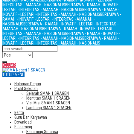
AMANAH - NASIONALIS
BERTAKWA - RAMAH - INOVATIF - LESTARI -
INTEGRITAS - AMANAH - NASIONALIS
BERTAKWA - RAMAH - INOVATIF -
LESTARI - INTEGRITAS - AMANAH - NASIONALIS
BERTAKWA - RAMAH -
INOVATIF - LESTARI - INTEGRITAS - AMANAH - NASIONALIS
BERTAKWA -
RAMAH - INOVATIF - LESTARI - INTEGRITAS - AMANAH -
NASIONALIS
BERTAKWA - RAMAH - INOVATIF - LESTARI - INTEGRITAS -
AMANAH - NASIONALIS
BERTAKWA - RAMAH - INOVATIF - LESTARI -
INTEGRITAS - AMANAH - NASIONALIS
BERTAKWA - RAMAH - INOVATIF -
LESTARI - INTEGRITAS - AMANAH - NASIONALIS
BERTAKWA - RAMAH -
INOVATIF - LESTARI - INTEGRITAS - AMANAH - NASIONALIS
KELUAR
TUTUP MENU
Halaman Depan
Profil Sekolah
Sejarah SMAN 1 SRAGEN
Identitas SMAN 1 SRAGEN
Visi Misi SMAN 1 SRAGEN
Lambang SMAN 1 SRAGEN
Berita
Guru Dan Karyawan
Download
E-Learning
E-learning Smansa