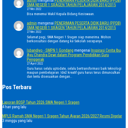
admin
mengenai
PENERIMAN PESERTA DIDIK BARU (PPDB)
SMA NEGERI 1 SRAGEN TAHUN PELAJARAN 2014/2015
27 Mei 2022
Bisa menemui Wakil Kepala Bidang Kesiswaan.
admin
mengenai
PENERIMAN PESERTA DIDIK BARU (PPDB)
SMA NEGERI 1 SRAGEN TAHUN PELAJARAN 2014/2015
27 Mei 2022
Selamat pagi, SMA Negeri 1 Sragen siap menerima. Mohon
berkonsultasi dengan datang ke Sekolah secepanya.
Isbandiyo - SMPN 1 Gondang
mengenai
Inspirasi Cerita Ibu
Ayu Chandra Dewi dalam Program Pendidikan Guru
Penggerak
27 April 2022
Guru harus selalu uptodate, selalu bertransformasi baik teknologi
maupun pembelajaran. Ide2 kreatif guru harus terus dimunculkan
dan tentu disesuaikan dengan…
Pos Terbaru
Laporan BOSP Tahun 2026 SMA Negeri 1 Sragen
4 hari yang lalu
MPLS Ramah SMA Negeri 1 Sragen Tahun Ajaran 2026/2027 Resmi Digelar
3 minggu yang lalu