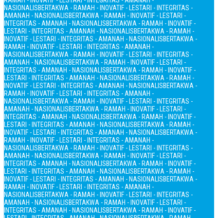
RAMAH - INOVATIF - LESTARI - INTEGRITAS - AMANAH -
NASIONALIS
BERTAKWA - RAMAH - INOVATIF - LESTARI - INTEGRITAS -
AMANAH - NASIONALIS
BERTAKWA - RAMAH - INOVATIF - LESTARI -
INTEGRITAS - AMANAH - NASIONALIS
BERTAKWA - RAMAH - INOVATIF -
LESTARI - INTEGRITAS - AMANAH - NASIONALIS
BERTAKWA - RAMAH -
INOVATIF - LESTARI - INTEGRITAS - AMANAH - NASIONALIS
BERTAKWA -
RAMAH - INOVATIF - LESTARI - INTEGRITAS - AMANAH -
NASIONALIS
BERTAKWA - RAMAH - INOVATIF - LESTARI - INTEGRITAS -
AMANAH - NASIONALIS
BERTAKWA - RAMAH - INOVATIF - LESTARI -
INTEGRITAS - AMANAH - NASIONALIS
BERTAKWA - RAMAH - INOVATIF -
LESTARI - INTEGRITAS - AMANAH - NASIONALIS
BERTAKWA - RAMAH -
INOVATIF - LESTARI - INTEGRITAS - AMANAH - NASIONALIS
BERTAKWA -
RAMAH - INOVATIF - LESTARI - INTEGRITAS - AMANAH -
NASIONALIS
BERTAKWA - RAMAH - INOVATIF - LESTARI - INTEGRITAS -
AMANAH - NASIONALIS
BERTAKWA - RAMAH - INOVATIF - LESTARI -
INTEGRITAS - AMANAH - NASIONALIS
BERTAKWA - RAMAH - INOVATIF -
LESTARI - INTEGRITAS - AMANAH - NASIONALIS
BERTAKWA - RAMAH -
INOVATIF - LESTARI - INTEGRITAS - AMANAH - NASIONALIS
BERTAKWA -
RAMAH - INOVATIF - LESTARI - INTEGRITAS - AMANAH -
NASIONALIS
BERTAKWA - RAMAH - INOVATIF - LESTARI - INTEGRITAS -
AMANAH - NASIONALIS
BERTAKWA - RAMAH - INOVATIF - LESTARI -
INTEGRITAS - AMANAH - NASIONALIS
BERTAKWA - RAMAH - INOVATIF -
LESTARI - INTEGRITAS - AMANAH - NASIONALIS
BERTAKWA - RAMAH -
INOVATIF - LESTARI - INTEGRITAS - AMANAH - NASIONALIS
BERTAKWA -
RAMAH - INOVATIF - LESTARI - INTEGRITAS - AMANAH -
NASIONALIS
BERTAKWA - RAMAH - INOVATIF - LESTARI - INTEGRITAS -
AMANAH - NASIONALIS
BERTAKWA - RAMAH - INOVATIF - LESTARI -
INTEGRITAS - AMANAH - NASIONALIS
BERTAKWA - RAMAH - INOVATIF -