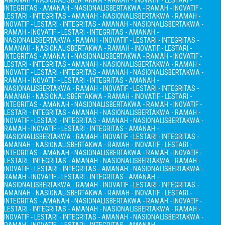
AMANAH - NASIONALIS
BERTAKWA - RAMAH - INOVATIF - LESTARI -
INTEGRITAS - AMANAH - NASIONALIS
BERTAKWA - RAMAH - INOVATIF -
LESTARI - INTEGRITAS - AMANAH - NASIONALIS
BERTAKWA - RAMAH -
INOVATIF - LESTARI - INTEGRITAS - AMANAH - NASIONALIS
BERTAKWA -
RAMAH - INOVATIF - LESTARI - INTEGRITAS - AMANAH -
NASIONALIS
BERTAKWA - RAMAH - INOVATIF - LESTARI - INTEGRITAS -
AMANAH - NASIONALIS
BERTAKWA - RAMAH - INOVATIF - LESTARI -
INTEGRITAS - AMANAH - NASIONALIS
BERTAKWA - RAMAH - INOVATIF -
LESTARI - INTEGRITAS - AMANAH - NASIONALIS
BERTAKWA - RAMAH -
INOVATIF - LESTARI - INTEGRITAS - AMANAH - NASIONALIS
BERTAKWA -
RAMAH - INOVATIF - LESTARI - INTEGRITAS - AMANAH -
NASIONALIS
BERTAKWA - RAMAH - INOVATIF - LESTARI - INTEGRITAS -
AMANAH - NASIONALIS
BERTAKWA - RAMAH - INOVATIF - LESTARI -
INTEGRITAS - AMANAH - NASIONALIS
BERTAKWA - RAMAH - INOVATIF -
LESTARI - INTEGRITAS - AMANAH - NASIONALIS
BERTAKWA - RAMAH -
INOVATIF - LESTARI - INTEGRITAS - AMANAH - NASIONALIS
BERTAKWA -
RAMAH - INOVATIF - LESTARI - INTEGRITAS - AMANAH -
NASIONALIS
BERTAKWA - RAMAH - INOVATIF - LESTARI - INTEGRITAS -
AMANAH - NASIONALIS
BERTAKWA - RAMAH - INOVATIF - LESTARI -
INTEGRITAS - AMANAH - NASIONALIS
BERTAKWA - RAMAH - INOVATIF -
LESTARI - INTEGRITAS - AMANAH - NASIONALIS
BERTAKWA - RAMAH -
INOVATIF - LESTARI - INTEGRITAS - AMANAH - NASIONALIS
BERTAKWA -
RAMAH - INOVATIF - LESTARI - INTEGRITAS - AMANAH -
NASIONALIS
BERTAKWA - RAMAH - INOVATIF - LESTARI - INTEGRITAS -
AMANAH - NASIONALIS
BERTAKWA - RAMAH - INOVATIF - LESTARI -
INTEGRITAS - AMANAH - NASIONALIS
BERTAKWA - RAMAH - INOVATIF -
LESTARI - INTEGRITAS - AMANAH - NASIONALIS
BERTAKWA - RAMAH -
INOVATIF - LESTARI - INTEGRITAS - AMANAH - NASIONALIS
BERTAKWA -