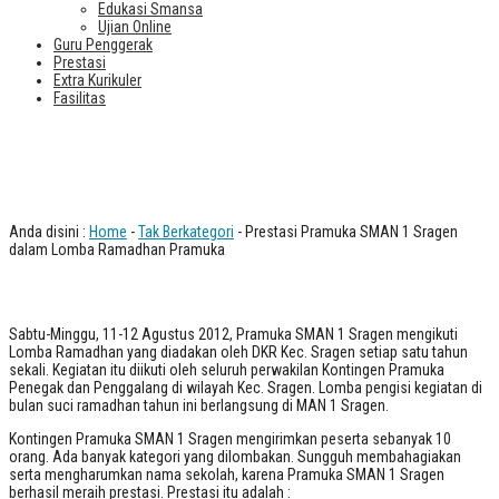
Edukasi Smansa
Ujian Online
Guru Penggerak
Prestasi
Extra Kurikuler
Fasilitas
Prestasi Pramuka SMAN 1 Sragen
dalam Lomba Ramadhan Pramuka
Anda disini :
Home
-
Tak Berkategori
- Prestasi Pramuka SMAN 1 Sragen
dalam Lomba Ramadhan Pramuka
Sabtu-Minggu, 11-12 Agustus 2012, Pramuka SMAN 1 Sragen mengikuti
Lomba Ramadhan yang diadakan oleh DKR Kec. Sragen setiap satu tahun
sekali. Kegiatan itu diikuti oleh seluruh perwakilan Kontingen Pramuka
Penegak dan Penggalang di wilayah Kec. Sragen. Lomba pengisi kegiatan di
bulan suci ramadhan tahun ini berlangsung di MAN 1 Sragen.
Kontingen Pramuka SMAN 1 Sragen mengirimkan peserta sebanyak 10
orang. Ada banyak kategori yang dilombakan. Sungguh membahagiakan
serta mengharumkan nama sekolah, karena Pramuka SMAN 1 Sragen
berhasil meraih prestasi. Prestasi itu adalah :