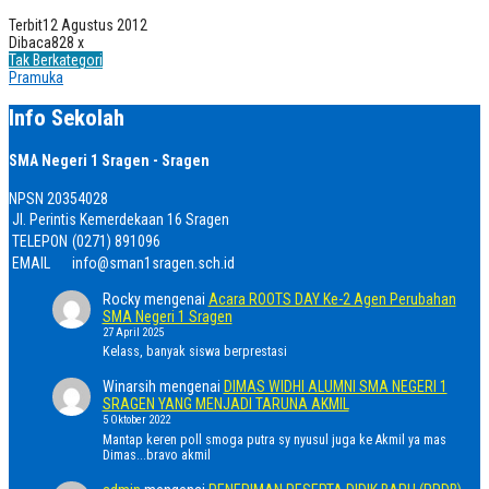
Terbit
12 Agustus 2012
Dibaca
828 x
Tak Berkategori
Pramuka
Info Sekolah
SMA Negeri 1 Sragen - Sragen
NPSN
20354028
Jl. Perintis Kemerdekaan 16 Sragen
TELEPON
(0271) 891096
EMAIL
info@sman1sragen.sch.id
Rocky
mengenai
Acara ROOTS DAY Ke-2 Agen Perubahan
SMA Negeri 1 Sragen
27 April 2025
Kelass, banyak siswa berprestasi
Winarsih
mengenai
DIMAS WIDHI ALUMNI SMA NEGERI 1
SRAGEN YANG MENJADI TARUNA AKMIL
5 Oktober 2022
Mantap keren poll smoga putra sy nyusul juga ke Akmil ya mas
Dimas...bravo akmil