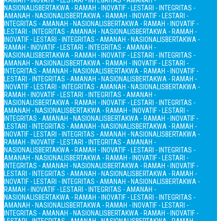
RAMAH - INOVATIF - LESTARI - INTEGRITAS - AMANAH -
NASIONALIS
BERTAKWA - RAMAH - INOVATIF - LESTARI - INTEGRITAS -
AMANAH - NASIONALIS
BERTAKWA - RAMAH - INOVATIF - LESTARI -
INTEGRITAS - AMANAH - NASIONALIS
BERTAKWA - RAMAH - INOVATIF -
LESTARI - INTEGRITAS - AMANAH - NASIONALIS
BERTAKWA - RAMAH -
INOVATIF - LESTARI - INTEGRITAS - AMANAH - NASIONALIS
BERTAKWA -
RAMAH - INOVATIF - LESTARI - INTEGRITAS - AMANAH -
NASIONALIS
BERTAKWA - RAMAH - INOVATIF - LESTARI - INTEGRITAS -
AMANAH - NASIONALIS
BERTAKWA - RAMAH - INOVATIF - LESTARI -
INTEGRITAS - AMANAH - NASIONALIS
BERTAKWA - RAMAH - INOVATIF -
LESTARI - INTEGRITAS - AMANAH - NASIONALIS
BERTAKWA - RAMAH -
INOVATIF - LESTARI - INTEGRITAS - AMANAH - NASIONALIS
BERTAKWA -
RAMAH - INOVATIF - LESTARI - INTEGRITAS - AMANAH -
NASIONALIS
BERTAKWA - RAMAH - INOVATIF - LESTARI - INTEGRITAS -
AMANAH - NASIONALIS
BERTAKWA - RAMAH - INOVATIF - LESTARI -
INTEGRITAS - AMANAH - NASIONALIS
BERTAKWA - RAMAH - INOVATIF -
LESTARI - INTEGRITAS - AMANAH - NASIONALIS
BERTAKWA - RAMAH -
INOVATIF - LESTARI - INTEGRITAS - AMANAH - NASIONALIS
BERTAKWA -
RAMAH - INOVATIF - LESTARI - INTEGRITAS - AMANAH -
NASIONALIS
BERTAKWA - RAMAH - INOVATIF - LESTARI - INTEGRITAS -
AMANAH - NASIONALIS
BERTAKWA - RAMAH - INOVATIF - LESTARI -
INTEGRITAS - AMANAH - NASIONALIS
BERTAKWA - RAMAH - INOVATIF -
LESTARI - INTEGRITAS - AMANAH - NASIONALIS
BERTAKWA - RAMAH -
INOVATIF - LESTARI - INTEGRITAS - AMANAH - NASIONALIS
BERTAKWA -
RAMAH - INOVATIF - LESTARI - INTEGRITAS - AMANAH -
NASIONALIS
BERTAKWA - RAMAH - INOVATIF - LESTARI - INTEGRITAS -
AMANAH - NASIONALIS
BERTAKWA - RAMAH - INOVATIF - LESTARI -
INTEGRITAS - AMANAH - NASIONALIS
BERTAKWA - RAMAH - INOVATIF -