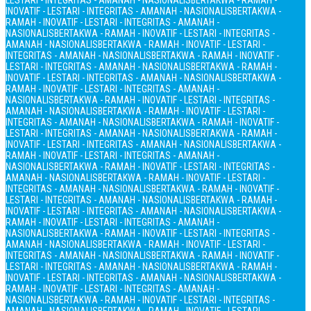
LESTARI - INTEGRITAS - AMANAH - NASIONALIS
BERTAKWA - RAMAH -
INOVATIF - LESTARI - INTEGRITAS - AMANAH - NASIONALIS
BERTAKWA -
RAMAH - INOVATIF - LESTARI - INTEGRITAS - AMANAH -
NASIONALIS
BERTAKWA - RAMAH - INOVATIF - LESTARI - INTEGRITAS -
AMANAH - NASIONALIS
BERTAKWA - RAMAH - INOVATIF - LESTARI -
INTEGRITAS - AMANAH - NASIONALIS
BERTAKWA - RAMAH - INOVATIF -
LESTARI - INTEGRITAS - AMANAH - NASIONALIS
BERTAKWA - RAMAH -
INOVATIF - LESTARI - INTEGRITAS - AMANAH - NASIONALIS
BERTAKWA -
RAMAH - INOVATIF - LESTARI - INTEGRITAS - AMANAH -
NASIONALIS
BERTAKWA - RAMAH - INOVATIF - LESTARI - INTEGRITAS -
AMANAH - NASIONALIS
BERTAKWA - RAMAH - INOVATIF - LESTARI -
INTEGRITAS - AMANAH - NASIONALIS
BERTAKWA - RAMAH - INOVATIF -
LESTARI - INTEGRITAS - AMANAH - NASIONALIS
BERTAKWA - RAMAH -
INOVATIF - LESTARI - INTEGRITAS - AMANAH - NASIONALIS
BERTAKWA -
RAMAH - INOVATIF - LESTARI - INTEGRITAS - AMANAH -
NASIONALIS
BERTAKWA - RAMAH - INOVATIF - LESTARI - INTEGRITAS -
AMANAH - NASIONALIS
BERTAKWA - RAMAH - INOVATIF - LESTARI -
INTEGRITAS - AMANAH - NASIONALIS
BERTAKWA - RAMAH - INOVATIF -
LESTARI - INTEGRITAS - AMANAH - NASIONALIS
BERTAKWA - RAMAH -
INOVATIF - LESTARI - INTEGRITAS - AMANAH - NASIONALIS
BERTAKWA -
RAMAH - INOVATIF - LESTARI - INTEGRITAS - AMANAH -
NASIONALIS
BERTAKWA - RAMAH - INOVATIF - LESTARI - INTEGRITAS -
AMANAH - NASIONALIS
BERTAKWA - RAMAH - INOVATIF - LESTARI -
INTEGRITAS - AMANAH - NASIONALIS
BERTAKWA - RAMAH - INOVATIF -
LESTARI - INTEGRITAS - AMANAH - NASIONALIS
BERTAKWA - RAMAH -
INOVATIF - LESTARI - INTEGRITAS - AMANAH - NASIONALIS
BERTAKWA -
RAMAH - INOVATIF - LESTARI - INTEGRITAS - AMANAH -
NASIONALIS
BERTAKWA - RAMAH - INOVATIF - LESTARI - INTEGRITAS -