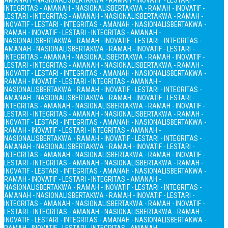
AMANAH - NASIONALIS
BERTAKWA - RAMAH - INOVATIF - LESTARI -
INTEGRITAS - AMANAH - NASIONALIS
BERTAKWA - RAMAH - INOVATIF -
LESTARI - INTEGRITAS - AMANAH - NASIONALIS
BERTAKWA - RAMAH -
INOVATIF - LESTARI - INTEGRITAS - AMANAH - NASIONALIS
BERTAKWA -
RAMAH - INOVATIF - LESTARI - INTEGRITAS - AMANAH -
NASIONALIS
BERTAKWA - RAMAH - INOVATIF - LESTARI - INTEGRITAS -
AMANAH - NASIONALIS
BERTAKWA - RAMAH - INOVATIF - LESTARI -
INTEGRITAS - AMANAH - NASIONALIS
BERTAKWA - RAMAH - INOVATIF -
LESTARI - INTEGRITAS - AMANAH - NASIONALIS
BERTAKWA - RAMAH -
INOVATIF - LESTARI - INTEGRITAS - AMANAH - NASIONALIS
BERTAKWA -
RAMAH - INOVATIF - LESTARI - INTEGRITAS - AMANAH -
NASIONALIS
BERTAKWA - RAMAH - INOVATIF - LESTARI - INTEGRITAS -
AMANAH - NASIONALIS
BERTAKWA - RAMAH - INOVATIF - LESTARI -
INTEGRITAS - AMANAH - NASIONALIS
BERTAKWA - RAMAH - INOVATIF -
LESTARI - INTEGRITAS - AMANAH - NASIONALIS
BERTAKWA - RAMAH -
INOVATIF - LESTARI - INTEGRITAS - AMANAH - NASIONALIS
BERTAKWA -
RAMAH - INOVATIF - LESTARI - INTEGRITAS - AMANAH -
NASIONALIS
BERTAKWA - RAMAH - INOVATIF - LESTARI - INTEGRITAS -
AMANAH - NASIONALIS
BERTAKWA - RAMAH - INOVATIF - LESTARI -
INTEGRITAS - AMANAH - NASIONALIS
BERTAKWA - RAMAH - INOVATIF -
LESTARI - INTEGRITAS - AMANAH - NASIONALIS
BERTAKWA - RAMAH -
INOVATIF - LESTARI - INTEGRITAS - AMANAH - NASIONALIS
BERTAKWA -
RAMAH - INOVATIF - LESTARI - INTEGRITAS - AMANAH -
NASIONALIS
BERTAKWA - RAMAH - INOVATIF - LESTARI - INTEGRITAS -
AMANAH - NASIONALIS
BERTAKWA - RAMAH - INOVATIF - LESTARI -
INTEGRITAS - AMANAH - NASIONALIS
BERTAKWA - RAMAH - INOVATIF -
LESTARI - INTEGRITAS - AMANAH - NASIONALIS
BERTAKWA - RAMAH -
INOVATIF - LESTARI - INTEGRITAS - AMANAH - NASIONALIS
BERTAKWA -