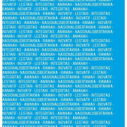
LESTARI - INTEGRITAS - AMANAH - NASIONALIS
BERTAKWA - RAMAH -
INOVATIF - LESTARI - INTEGRITAS - AMANAH - NASIONALIS
BERTAKWA -
RAMAH - INOVATIF - LESTARI - INTEGRITAS - AMANAH -
NASIONALIS
BERTAKWA - RAMAH - INOVATIF - LESTARI - INTEGRITAS -
AMANAH - NASIONALIS
BERTAKWA - RAMAH - INOVATIF - LESTARI -
INTEGRITAS - AMANAH - NASIONALIS
BERTAKWA - RAMAH - INOVATIF -
LESTARI - INTEGRITAS - AMANAH - NASIONALIS
BERTAKWA - RAMAH -
INOVATIF - LESTARI - INTEGRITAS - AMANAH - NASIONALIS
BERTAKWA -
RAMAH - INOVATIF - LESTARI - INTEGRITAS - AMANAH -
NASIONALIS
BERTAKWA - RAMAH - INOVATIF - LESTARI - INTEGRITAS -
AMANAH - NASIONALIS
BERTAKWA - RAMAH - INOVATIF - LESTARI -
INTEGRITAS - AMANAH - NASIONALIS
BERTAKWA - RAMAH - INOVATIF -
LESTARI - INTEGRITAS - AMANAH - NASIONALIS
BERTAKWA - RAMAH -
INOVATIF - LESTARI - INTEGRITAS - AMANAH - NASIONALIS
BERTAKWA -
RAMAH - INOVATIF - LESTARI - INTEGRITAS - AMANAH -
NASIONALIS
BERTAKWA - RAMAH - INOVATIF - LESTARI - INTEGRITAS -
AMANAH - NASIONALIS
BERTAKWA - RAMAH - INOVATIF - LESTARI -
INTEGRITAS - AMANAH - NASIONALIS
BERTAKWA - RAMAH - INOVATIF -
LESTARI - INTEGRITAS - AMANAH - NASIONALIS
BERTAKWA - RAMAH -
INOVATIF - LESTARI - INTEGRITAS - AMANAH - NASIONALIS
BERTAKWA -
RAMAH - INOVATIF - LESTARI - INTEGRITAS - AMANAH -
NASIONALIS
BERTAKWA - RAMAH - INOVATIF - LESTARI - INTEGRITAS -
AMANAH - NASIONALIS
BERTAKWA - RAMAH - INOVATIF - LESTARI -
INTEGRITAS - AMANAH - NASIONALIS
BERTAKWA - RAMAH - INOVATIF -
LESTARI - INTEGRITAS - AMANAH - NASIONALIS
BERTAKWA - RAMAH -
INOVATIF - LESTARI - INTEGRITAS - AMANAH - NASIONALIS
BERTAKWA -
RAMAH - INOVATIF - LESTARI - INTEGRITAS - AMANAH -
NASIONALIS
BERTAKWA - RAMAH - INOVATIF - LESTARI - INTEGRITAS -