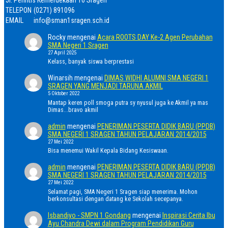
TELEPON
(0271) 891096
EMAIL
info@sman1sragen.sch.id
Rocky
mengenai
Acara ROOTS DAY Ke-2 Agen Perubahan
SMA Negeri 1 Sragen
27 April 2025
Kelass, banyak siswa berprestasi
Winarsih
mengenai
DIMAS WIDHI ALUMNI SMA NEGERI 1
SRAGEN YANG MENJADI TARUNA AKMIL
5 Oktober 2022
Mantap keren poll smoga putra sy nyusul juga ke Akmil ya mas
Dimas...bravo akmil
admin
mengenai
PENERIMAN PESERTA DIDIK BARU (PPDB)
SMA NEGERI 1 SRAGEN TAHUN PELAJARAN 2014/2015
27 Mei 2022
Bisa menemui Wakil Kepala Bidang Kesiswaan.
admin
mengenai
PENERIMAN PESERTA DIDIK BARU (PPDB)
SMA NEGERI 1 SRAGEN TAHUN PELAJARAN 2014/2015
27 Mei 2022
Selamat pagi, SMA Negeri 1 Sragen siap menerima. Mohon
berkonsultasi dengan datang ke Sekolah secepanya.
Isbandiyo - SMPN 1 Gondang
mengenai
Inspirasi Cerita Ibu
Ayu Chandra Dewi dalam Program Pendidikan Guru