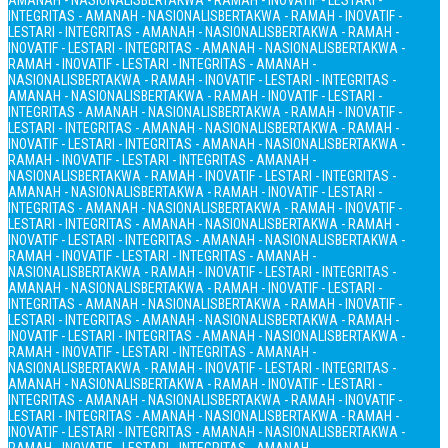
AMANAH - NASIONALIS
BERTAKWA - RAMAH - INOVATIF - LESTARI -
INTEGRITAS - AMANAH - NASIONALIS
BERTAKWA - RAMAH - INOVATIF -
LESTARI - INTEGRITAS - AMANAH - NASIONALIS
BERTAKWA - RAMAH -
INOVATIF - LESTARI - INTEGRITAS - AMANAH - NASIONALIS
BERTAKWA -
RAMAH - INOVATIF - LESTARI - INTEGRITAS - AMANAH -
NASIONALIS
BERTAKWA - RAMAH - INOVATIF - LESTARI - INTEGRITAS -
AMANAH - NASIONALIS
BERTAKWA - RAMAH - INOVATIF - LESTARI -
INTEGRITAS - AMANAH - NASIONALIS
BERTAKWA - RAMAH - INOVATIF -
LESTARI - INTEGRITAS - AMANAH - NASIONALIS
BERTAKWA - RAMAH -
INOVATIF - LESTARI - INTEGRITAS - AMANAH - NASIONALIS
BERTAKWA -
RAMAH - INOVATIF - LESTARI - INTEGRITAS - AMANAH -
NASIONALIS
BERTAKWA - RAMAH - INOVATIF - LESTARI - INTEGRITAS -
AMANAH - NASIONALIS
BERTAKWA - RAMAH - INOVATIF - LESTARI -
INTEGRITAS - AMANAH - NASIONALIS
BERTAKWA - RAMAH - INOVATIF -
LESTARI - INTEGRITAS - AMANAH - NASIONALIS
BERTAKWA - RAMAH -
INOVATIF - LESTARI - INTEGRITAS - AMANAH - NASIONALIS
BERTAKWA -
RAMAH - INOVATIF - LESTARI - INTEGRITAS - AMANAH -
NASIONALIS
BERTAKWA - RAMAH - INOVATIF - LESTARI - INTEGRITAS -
AMANAH - NASIONALIS
BERTAKWA - RAMAH - INOVATIF - LESTARI -
INTEGRITAS - AMANAH - NASIONALIS
BERTAKWA - RAMAH - INOVATIF -
LESTARI - INTEGRITAS - AMANAH - NASIONALIS
BERTAKWA - RAMAH -
INOVATIF - LESTARI - INTEGRITAS - AMANAH - NASIONALIS
BERTAKWA -
RAMAH - INOVATIF - LESTARI - INTEGRITAS - AMANAH -
NASIONALIS
BERTAKWA - RAMAH - INOVATIF - LESTARI - INTEGRITAS -
AMANAH - NASIONALIS
BERTAKWA - RAMAH - INOVATIF - LESTARI -
INTEGRITAS - AMANAH - NASIONALIS
BERTAKWA - RAMAH - INOVATIF -
LESTARI - INTEGRITAS - AMANAH - NASIONALIS
BERTAKWA - RAMAH -
INOVATIF - LESTARI - INTEGRITAS - AMANAH - NASIONALIS
BERTAKWA -