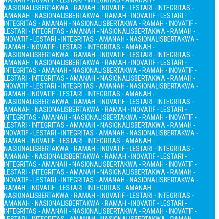
RAMAH - INOVATIF - LESTARI - INTEGRITAS - AMANAH -
NASIONALIS
BERTAKWA - RAMAH - INOVATIF - LESTARI - INTEGRITAS -
AMANAH - NASIONALIS
BERTAKWA - RAMAH - INOVATIF - LESTARI -
INTEGRITAS - AMANAH - NASIONALIS
BERTAKWA - RAMAH - INOVATIF -
LESTARI - INTEGRITAS - AMANAH - NASIONALIS
BERTAKWA - RAMAH -
INOVATIF - LESTARI - INTEGRITAS - AMANAH - NASIONALIS
BERTAKWA -
RAMAH - INOVATIF - LESTARI - INTEGRITAS - AMANAH -
NASIONALIS
BERTAKWA - RAMAH - INOVATIF - LESTARI - INTEGRITAS -
AMANAH - NASIONALIS
BERTAKWA - RAMAH - INOVATIF - LESTARI -
INTEGRITAS - AMANAH - NASIONALIS
BERTAKWA - RAMAH - INOVATIF -
LESTARI - INTEGRITAS - AMANAH - NASIONALIS
BERTAKWA - RAMAH -
INOVATIF - LESTARI - INTEGRITAS - AMANAH - NASIONALIS
BERTAKWA -
RAMAH - INOVATIF - LESTARI - INTEGRITAS - AMANAH -
NASIONALIS
BERTAKWA - RAMAH - INOVATIF - LESTARI - INTEGRITAS -
AMANAH - NASIONALIS
BERTAKWA - RAMAH - INOVATIF - LESTARI -
INTEGRITAS - AMANAH - NASIONALIS
BERTAKWA - RAMAH - INOVATIF -
LESTARI - INTEGRITAS - AMANAH - NASIONALIS
BERTAKWA - RAMAH -
INOVATIF - LESTARI - INTEGRITAS - AMANAH - NASIONALIS
BERTAKWA -
RAMAH - INOVATIF - LESTARI - INTEGRITAS - AMANAH -
NASIONALIS
BERTAKWA - RAMAH - INOVATIF - LESTARI - INTEGRITAS -
AMANAH - NASIONALIS
BERTAKWA - RAMAH - INOVATIF - LESTARI -
INTEGRITAS - AMANAH - NASIONALIS
BERTAKWA - RAMAH - INOVATIF -
LESTARI - INTEGRITAS - AMANAH - NASIONALIS
BERTAKWA - RAMAH -
INOVATIF - LESTARI - INTEGRITAS - AMANAH - NASIONALIS
BERTAKWA -
RAMAH - INOVATIF - LESTARI - INTEGRITAS - AMANAH -
NASIONALIS
BERTAKWA - RAMAH - INOVATIF - LESTARI - INTEGRITAS -
AMANAH - NASIONALIS
BERTAKWA - RAMAH - INOVATIF - LESTARI -
INTEGRITAS - AMANAH - NASIONALIS
BERTAKWA - RAMAH - INOVATIF -