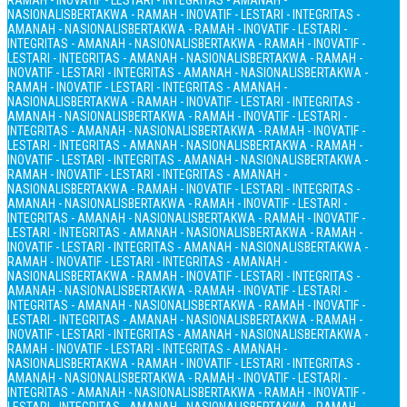
RAMAH - INOVATIF - LESTARI - INTEGRITAS - AMANAH -
NASIONALIS
BERTAKWA - RAMAH - INOVATIF - LESTARI - INTEGRITAS -
AMANAH - NASIONALIS
BERTAKWA - RAMAH - INOVATIF - LESTARI -
INTEGRITAS - AMANAH - NASIONALIS
BERTAKWA - RAMAH - INOVATIF -
LESTARI - INTEGRITAS - AMANAH - NASIONALIS
BERTAKWA - RAMAH -
INOVATIF - LESTARI - INTEGRITAS - AMANAH - NASIONALIS
BERTAKWA -
RAMAH - INOVATIF - LESTARI - INTEGRITAS - AMANAH -
NASIONALIS
BERTAKWA - RAMAH - INOVATIF - LESTARI - INTEGRITAS -
AMANAH - NASIONALIS
BERTAKWA - RAMAH - INOVATIF - LESTARI -
INTEGRITAS - AMANAH - NASIONALIS
BERTAKWA - RAMAH - INOVATIF -
LESTARI - INTEGRITAS - AMANAH - NASIONALIS
BERTAKWA - RAMAH -
INOVATIF - LESTARI - INTEGRITAS - AMANAH - NASIONALIS
BERTAKWA -
RAMAH - INOVATIF - LESTARI - INTEGRITAS - AMANAH -
NASIONALIS
BERTAKWA - RAMAH - INOVATIF - LESTARI - INTEGRITAS -
AMANAH - NASIONALIS
BERTAKWA - RAMAH - INOVATIF - LESTARI -
INTEGRITAS - AMANAH - NASIONALIS
BERTAKWA - RAMAH - INOVATIF -
LESTARI - INTEGRITAS - AMANAH - NASIONALIS
BERTAKWA - RAMAH -
INOVATIF - LESTARI - INTEGRITAS - AMANAH - NASIONALIS
BERTAKWA -
RAMAH - INOVATIF - LESTARI - INTEGRITAS - AMANAH -
NASIONALIS
BERTAKWA - RAMAH - INOVATIF - LESTARI - INTEGRITAS -
AMANAH - NASIONALIS
BERTAKWA - RAMAH - INOVATIF - LESTARI -
INTEGRITAS - AMANAH - NASIONALIS
BERTAKWA - RAMAH - INOVATIF -
LESTARI - INTEGRITAS - AMANAH - NASIONALIS
BERTAKWA - RAMAH -
INOVATIF - LESTARI - INTEGRITAS - AMANAH - NASIONALIS
BERTAKWA -
RAMAH - INOVATIF - LESTARI - INTEGRITAS - AMANAH -
NASIONALIS
BERTAKWA - RAMAH - INOVATIF - LESTARI - INTEGRITAS -
AMANAH - NASIONALIS
BERTAKWA - RAMAH - INOVATIF - LESTARI -
INTEGRITAS - AMANAH - NASIONALIS
BERTAKWA - RAMAH - INOVATIF -