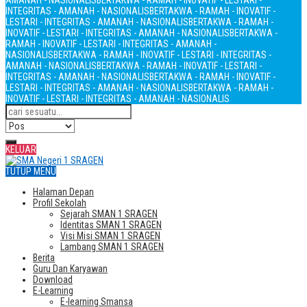
AMANAH - NASIONALIS
BERTAKWA - RAMAH - INOVATIF - LESTARI -
INTEGRITAS - AMANAH - NASIONALIS
BERTAKWA - RAMAH - INOVATIF -
LESTARI - INTEGRITAS - AMANAH - NASIONALIS
BERTAKWA - RAMAH -
INOVATIF - LESTARI - INTEGRITAS - AMANAH - NASIONALIS
BERTAKWA -
RAMAH - INOVATIF - LESTARI - INTEGRITAS - AMANAH -
NASIONALIS
BERTAKWA - RAMAH - INOVATIF - LESTARI - INTEGRITAS -
AMANAH - NASIONALIS
BERTAKWA - RAMAH - INOVATIF - LESTARI -
INTEGRITAS - AMANAH - NASIONALIS
BERTAKWA - RAMAH - INOVATIF -
LESTARI - INTEGRITAS - AMANAH - NASIONALIS
BERTAKWA - RAMAH -
INOVATIF - LESTARI - INTEGRITAS - AMANAH - NASIONALIS
KELUAR
TUTUP MENU
Halaman Depan
Profil Sekolah
Sejarah SMAN 1 SRAGEN
Identitas SMAN 1 SRAGEN
Visi Misi SMAN 1 SRAGEN
Lambang SMAN 1 SRAGEN
Berita
Guru Dan Karyawan
Download
E-Learning
E-learning Smansa