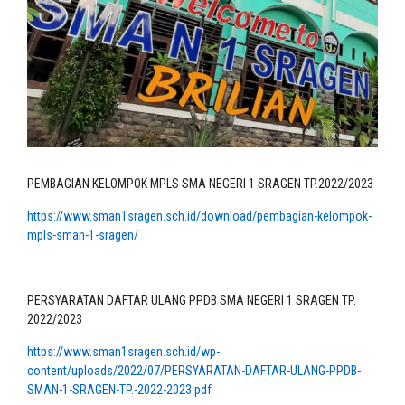
PEMBAGIAN KELOMPOK MPLS SMA NEGERI 1 SRAGEN TP.2022/2023
https://www.sman1sragen.sch.id/download/pembagian-kelompok-
mpls-sman-1-sragen/
PERSYARATAN DAFTAR ULANG PPDB SMA NEGERI 1 SRAGEN TP.
2022/2023
https://www.sman1sragen.sch.id/wp-
content/uploads/2022/07/PERSYARATAN-DAFTAR-ULANG-PPDB-
SMAN-1-SRAGEN-TP.-2022-2023.pdf