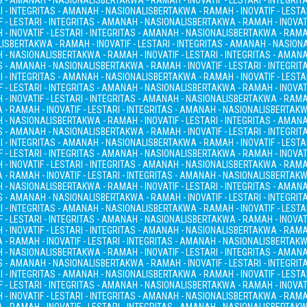
AS - AMANAH - NASIONALIS
BERTAKWA - RAMAH - INOVATIF - LESTARI - INTEGRI
I - INTEGRITAS - AMANAH - NASIONALIS
BERTAKWA - RAMAH - INOVATIF - LESTA
 - LESTARI - INTEGRITAS - AMANAH - NASIONALIS
BERTAKWA - RAMAH - INOVATI
- INOVATIF - LESTARI - INTEGRITAS - AMANAH - NASIONALIS
BERTAKWA - RAMAH
LIS
BERTAKWA - RAMAH - INOVATIF - LESTARI - INTEGRITAS - AMANAH - NASION
H - NASIONALIS
BERTAKWA - RAMAH - INOVATIF - LESTARI - INTEGRITAS - AMAN
AS - AMANAH - NASIONALIS
BERTAKWA - RAMAH - INOVATIF - LESTARI - INTEGRI
I - INTEGRITAS - AMANAH - NASIONALIS
BERTAKWA - RAMAH - INOVATIF - LESTA
 - LESTARI - INTEGRITAS - AMANAH - NASIONALIS
BERTAKWA - RAMAH - INOVATI
- INOVATIF - LESTARI - INTEGRITAS - AMANAH - NASIONALIS
BERTAKWA - RAMAH
- RAMAH - INOVATIF - LESTARI - INTEGRITAS - AMANAH - NASIONALIS
BERTAKWA
H - NASIONALIS
BERTAKWA - RAMAH - INOVATIF - LESTARI - INTEGRITAS - AMAN
AS - AMANAH - NASIONALIS
BERTAKWA - RAMAH - INOVATIF - LESTARI - INTEGRI
I - INTEGRITAS - AMANAH - NASIONALIS
BERTAKWA - RAMAH - INOVATIF - LESTA
 - LESTARI - INTEGRITAS - AMANAH - NASIONALIS
BERTAKWA - RAMAH - INOVATI
- INOVATIF - LESTARI - INTEGRITAS - AMANAH - NASIONALIS
BERTAKWA - RAMAH
- RAMAH - INOVATIF - LESTARI - INTEGRITAS - AMANAH - NASIONALIS
BERTAKWA
H - NASIONALIS
BERTAKWA - RAMAH - INOVATIF - LESTARI - INTEGRITAS - AMAN
AS - AMANAH - NASIONALIS
BERTAKWA - RAMAH - INOVATIF - LESTARI - INTEGRI
I - INTEGRITAS - AMANAH - NASIONALIS
BERTAKWA - RAMAH - INOVATIF - LESTA
 - LESTARI - INTEGRITAS - AMANAH - NASIONALIS
BERTAKWA - RAMAH - INOVATI
- INOVATIF - LESTARI - INTEGRITAS - AMANAH - NASIONALIS
BERTAKWA - RAMAH
- RAMAH - INOVATIF - LESTARI - INTEGRITAS - AMANAH - NASIONALIS
BERTAKWA
H - NASIONALIS
BERTAKWA - RAMAH - INOVATIF - LESTARI - INTEGRITAS - AMAN
AS - AMANAH - NASIONALIS
BERTAKWA - RAMAH - INOVATIF - LESTARI - INTEGRI
I - INTEGRITAS - AMANAH - NASIONALIS
BERTAKWA - RAMAH - INOVATIF - LESTA
 - LESTARI - INTEGRITAS - AMANAH - NASIONALIS
BERTAKWA - RAMAH - INOVATI
- INOVATIF - LESTARI - INTEGRITAS - AMANAH - NASIONALIS
BERTAKWA - RAMAH