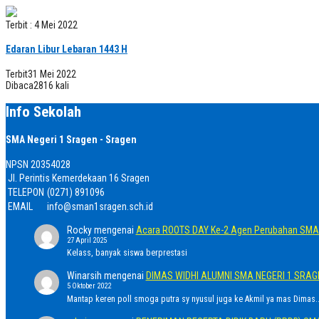
Terbit : 4 Mei 2022
Edaran Libur Lebaran 1443 H
Terbit
31 Mei 2022
Dibaca
2816 kali
Info Sekolah
SMA Negeri 1 Sragen - Sragen
NPSN
20354028
Jl. Perintis Kemerdekaan 16 Sragen
TELEPON
(0271) 891096
EMAIL
info@sman1sragen.sch.id
Rocky
mengenai
Acara ROOTS DAY Ke-2 Agen Perubahan SMA 
27 April 2025
Kelass, banyak siswa berprestasi
Winarsih
mengenai
DIMAS WIDHI ALUMNI SMA NEGERI 1 SRA
5 Oktober 2022
Mantap keren poll smoga putra sy nyusul juga ke Akmil ya mas Dimas..