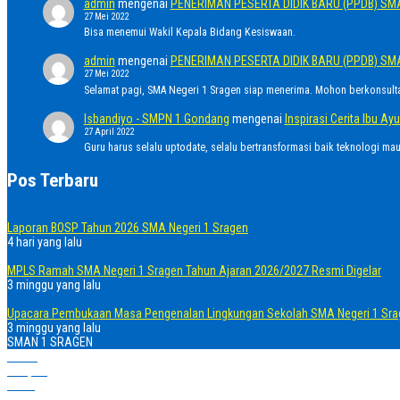
admin
mengenai
PENERIMAN PESERTA DIDIK BARU (PPDB) SM
27 Mei 2022
Bisa menemui Wakil Kepala Bidang Kesiswaan.
admin
mengenai
PENERIMAN PESERTA DIDIK BARU (PPDB) SM
27 Mei 2022
Selamat pagi, SMA Negeri 1 Sragen siap menerima. Mohon berkonsult
Isbandiyo - SMPN 1 Gondang
mengenai
Inspirasi Cerita Ibu 
27 April 2022
Guru harus selalu uptodate, selalu bertransformasi baik teknologi ma
Pos Terbaru
Laporan BOSP Tahun 2026 SMA Negeri 1 Sragen
4 hari yang lalu
MPLS Ramah SMA Negeri 1 Sragen Tahun Ajaran 2026/2027 Resmi Digelar
3 minggu yang lalu
Upacara Pembukaan Masa Pengenalan Lingkungan Sekolah SMA Negeri 1 Sra
3 minggu yang lalu
SMAN 1 SRAGEN
Home
Telepon
Email
WhatsApp