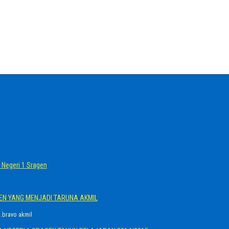
Negeri 1 Sragen
GEN YANG MENJADI TARUNA AKMIL
.bravo akmil