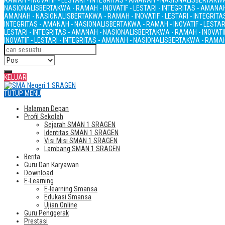
RAMAH - INOVATIF - LESTARI - INTEGRITAS - AMANAH - NASIONALIS
BERTAKWA 
NASIONALIS
BERTAKWA - RAMAH - INOVATIF - LESTARI - INTEGRITAS - AMANA
AMANAH - NASIONALIS
BERTAKWA - RAMAH - INOVATIF - LESTARI - INTEGRIT
INTEGRITAS - AMANAH - NASIONALIS
BERTAKWA - RAMAH - INOVATIF - LESTAR
LESTARI - INTEGRITAS - AMANAH - NASIONALIS
BERTAKWA - RAMAH - INOVATIF
INOVATIF - LESTARI - INTEGRITAS - AMANAH - NASIONALIS
BERTAKWA - RAMAH 
KELUAR
TUTUP MENU
Halaman Depan
Profil Sekolah
Sejarah SMAN 1 SRAGEN
Identitas SMAN 1 SRAGEN
Visi Misi SMAN 1 SRAGEN
Lambang SMAN 1 SRAGEN
Berita
Guru Dan Karyawan
Download
E-Learning
E-learning Smansa
Edukasi Smansa
Ujian Online
Guru Penggerak
Prestasi