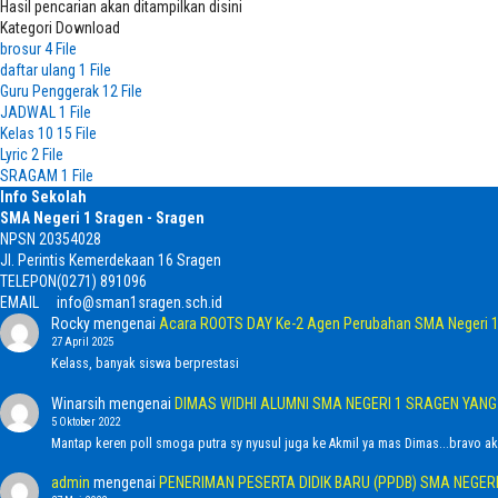
Hasil pencarian akan ditampilkan disini
Kategori Download
brosur
4 File
daftar ulang
1 File
Guru Penggerak
12 File
JADWAL
1 File
Kelas 10
15 File
Lyric
2 File
SRAGAM
1 File
Info Sekolah
SMA Negeri 1 Sragen - Sragen
NPSN
20354028
Jl. Perintis Kemerdekaan 16 Sragen
TELEPON
(0271) 891096
EMAIL
info@sman1sragen.sch.id
Rocky
mengenai
Acara ROOTS DAY Ke-2 Agen Perubahan SMA Negeri 1
27 April 2025
Kelass, banyak siswa berprestasi
Winarsih
mengenai
DIMAS WIDHI ALUMNI SMA NEGERI 1 SRAGEN YAN
5 Oktober 2022
Mantap keren poll smoga putra sy nyusul juga ke Akmil ya mas Dimas...bravo ak
admin
mengenai
PENERIMAN PESERTA DIDIK BARU (PPDB) SMA NEGER