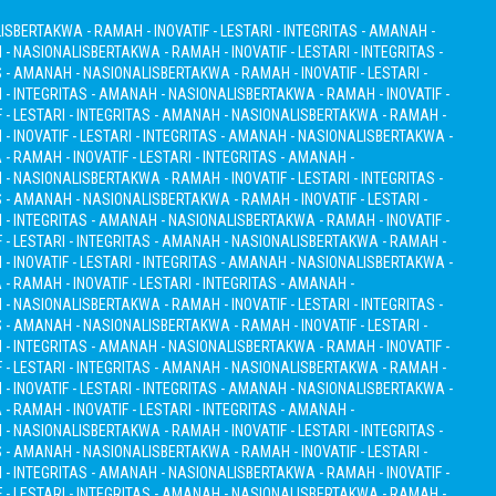
IS
BERTAKWA - RAMAH - INOVATIF - LESTARI - INTEGRITAS - AMANAH -
H - NASIONALIS
BERTAKWA - RAMAH - INOVATIF - LESTARI - INTEGRITAS -
S - AMANAH - NASIONALIS
BERTAKWA - RAMAH - INOVATIF - LESTARI -
I - INTEGRITAS - AMANAH - NASIONALIS
BERTAKWA - RAMAH - INOVATIF -
 - LESTARI - INTEGRITAS - AMANAH - NASIONALIS
BERTAKWA - RAMAH -
 INOVATIF - LESTARI - INTEGRITAS - AMANAH - NASIONALIS
BERTAKWA -
- RAMAH - INOVATIF - LESTARI - INTEGRITAS - AMANAH -
H - NASIONALIS
BERTAKWA - RAMAH - INOVATIF - LESTARI - INTEGRITAS -
S - AMANAH - NASIONALIS
BERTAKWA - RAMAH - INOVATIF - LESTARI -
I - INTEGRITAS - AMANAH - NASIONALIS
BERTAKWA - RAMAH - INOVATIF -
 - LESTARI - INTEGRITAS - AMANAH - NASIONALIS
BERTAKWA - RAMAH -
 INOVATIF - LESTARI - INTEGRITAS - AMANAH - NASIONALIS
BERTAKWA -
- RAMAH - INOVATIF - LESTARI - INTEGRITAS - AMANAH -
H - NASIONALIS
BERTAKWA - RAMAH - INOVATIF - LESTARI - INTEGRITAS -
S - AMANAH - NASIONALIS
BERTAKWA - RAMAH - INOVATIF - LESTARI -
I - INTEGRITAS - AMANAH - NASIONALIS
BERTAKWA - RAMAH - INOVATIF -
 - LESTARI - INTEGRITAS - AMANAH - NASIONALIS
BERTAKWA - RAMAH -
 INOVATIF - LESTARI - INTEGRITAS - AMANAH - NASIONALIS
BERTAKWA -
- RAMAH - INOVATIF - LESTARI - INTEGRITAS - AMANAH -
H - NASIONALIS
BERTAKWA - RAMAH - INOVATIF - LESTARI - INTEGRITAS -
S - AMANAH - NASIONALIS
BERTAKWA - RAMAH - INOVATIF - LESTARI -
I - INTEGRITAS - AMANAH - NASIONALIS
BERTAKWA - RAMAH - INOVATIF -
 - LESTARI - INTEGRITAS - AMANAH - NASIONALIS
BERTAKWA - RAMAH -