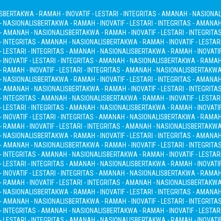
S
BERTAKWA - RAMAH - INOVATIF - LESTARI - INTEGRITAS - AMANAH - NASIONAL
 - NASIONALIS
BERTAKWA - RAMAH - INOVATIF - LESTARI - INTEGRITAS - AMANA
S - AMANAH - NASIONALIS
BERTAKWA - RAMAH - INOVATIF - LESTARI - INTEGRITA
 - INTEGRITAS - AMANAH - NASIONALIS
BERTAKWA - RAMAH - INOVATIF - LESTAR
- LESTARI - INTEGRITAS - AMANAH - NASIONALIS
BERTAKWA - RAMAH - INOVATIF
INOVATIF - LESTARI - INTEGRITAS - AMANAH - NASIONALIS
BERTAKWA - RAMAH -
 RAMAH - INOVATIF - LESTARI - INTEGRITAS - AMANAH - NASIONALIS
BERTAKWA 
 - NASIONALIS
BERTAKWA - RAMAH - INOVATIF - LESTARI - INTEGRITAS - AMANA
S - AMANAH - NASIONALIS
BERTAKWA - RAMAH - INOVATIF - LESTARI - INTEGRITA
 - INTEGRITAS - AMANAH - NASIONALIS
BERTAKWA - RAMAH - INOVATIF - LESTAR
- LESTARI - INTEGRITAS - AMANAH - NASIONALIS
BERTAKWA - RAMAH - INOVATIF
INOVATIF - LESTARI - INTEGRITAS - AMANAH - NASIONALIS
BERTAKWA - RAMAH -
 RAMAH - INOVATIF - LESTARI - INTEGRITAS - AMANAH - NASIONALIS
BERTAKWA 
 - NASIONALIS
BERTAKWA - RAMAH - INOVATIF - LESTARI - INTEGRITAS - AMANA
S - AMANAH - NASIONALIS
BERTAKWA - RAMAH - INOVATIF - LESTARI - INTEGRITA
 - INTEGRITAS - AMANAH - NASIONALIS
BERTAKWA - RAMAH - INOVATIF - LESTAR
- LESTARI - INTEGRITAS - AMANAH - NASIONALIS
BERTAKWA - RAMAH - INOVATIF
INOVATIF - LESTARI - INTEGRITAS - AMANAH - NASIONALIS
BERTAKWA - RAMAH -
 RAMAH - INOVATIF - LESTARI - INTEGRITAS - AMANAH - NASIONALIS
BERTAKWA 
 - NASIONALIS
BERTAKWA - RAMAH - INOVATIF - LESTARI - INTEGRITAS - AMANA
S - AMANAH - NASIONALIS
BERTAKWA - RAMAH - INOVATIF - LESTARI - INTEGRITA
 - INTEGRITAS - AMANAH - NASIONALIS
BERTAKWA - RAMAH - INOVATIF - LESTAR
- LESTARI - INTEGRITAS - AMANAH - NASIONALIS
BERTAKWA - RAMAH - INOVATIF