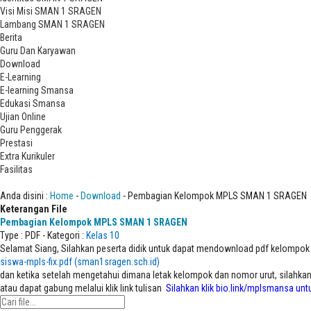
Visi Misi SMAN 1 SRAGEN
Lambang SMAN 1 SRAGEN
Berita
Guru Dan Karyawan
Download
E-Learning
E-learning Smansa
Edukasi Smansa
Ujian Online
Guru Penggerak
Prestasi
Extra Kurikuler
Fasilitas
Download
Anda disini :
Home
-
Download
- Pembagian Kelompok MPLS SMAN 1 SRAGEN
Keterangan File
Pembagian Kelompok MPLS SMAN 1 SRAGEN
Type :
PDF
- Kategori :
Kelas 10
Selamat Siang, Silahkan peserta didik untuk dapat mendownload pdf kelompok
siswa-mpls-fix.pdf (sman1sragen.sch.id)
dan ketika setelah mengetahui dimana letak kelompok dan nomor urut, silahkan 
atau dapat gabung melalui klik link tulisan
Silahkan klik bio.link/mplsmansa un