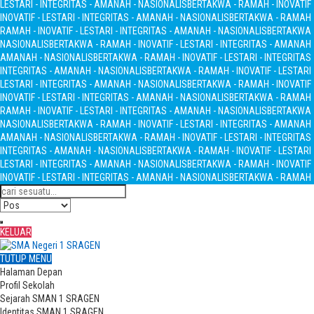
LESTARI - INTEGRITAS - AMANAH - NASIONALIS
BERTAKWA - RAMAH - INOVATIF 
INOVATIF - LESTARI - INTEGRITAS - AMANAH - NASIONALIS
BERTAKWA - RAMAH - 
RAMAH - INOVATIF - LESTARI - INTEGRITAS - AMANAH - NASIONALIS
BERTAKWA -
NASIONALIS
BERTAKWA - RAMAH - INOVATIF - LESTARI - INTEGRITAS - AMANAH
AMANAH - NASIONALIS
BERTAKWA - RAMAH - INOVATIF - LESTARI - INTEGRITA
INTEGRITAS - AMANAH - NASIONALIS
BERTAKWA - RAMAH - INOVATIF - LESTARI
LESTARI - INTEGRITAS - AMANAH - NASIONALIS
BERTAKWA - RAMAH - INOVATIF 
INOVATIF - LESTARI - INTEGRITAS - AMANAH - NASIONALIS
BERTAKWA - RAMAH - 
RAMAH - INOVATIF - LESTARI - INTEGRITAS - AMANAH - NASIONALIS
BERTAKWA -
NASIONALIS
BERTAKWA - RAMAH - INOVATIF - LESTARI - INTEGRITAS - AMANAH
AMANAH - NASIONALIS
BERTAKWA - RAMAH - INOVATIF - LESTARI - INTEGRITA
INTEGRITAS - AMANAH - NASIONALIS
BERTAKWA - RAMAH - INOVATIF - LESTARI
LESTARI - INTEGRITAS - AMANAH - NASIONALIS
BERTAKWA - RAMAH - INOVATIF 
INOVATIF - LESTARI - INTEGRITAS - AMANAH - NASIONALIS
BERTAKWA - RAMAH - 
KELUAR
TUTUP MENU
Halaman Depan
Profil Sekolah
Sejarah SMAN 1 SRAGEN
Identitas SMAN 1 SRAGEN