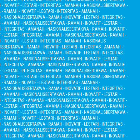
 INOVATIF - LESTARI - INTEGRITAS - AMANAH - NASIONALIS
BERTAKWA -
- RAMAH - INOVATIF - LESTARI - INTEGRITAS - AMANAH -
H - NASIONALIS
BERTAKWA - RAMAH - INOVATIF - LESTARI - INTEGRITAS -
S - AMANAH - NASIONALIS
BERTAKWA - RAMAH - INOVATIF - LESTARI -
I - INTEGRITAS - AMANAH - NASIONALIS
BERTAKWA - RAMAH - INOVATIF -
 - LESTARI - INTEGRITAS - AMANAH - NASIONALIS
BERTAKWA - RAMAH -
 INOVATIF - LESTARI - INTEGRITAS - AMANAH - NASIONALIS
IS
BERTAKWA - RAMAH - INOVATIF - LESTARI - INTEGRITAS - AMANAH -
H - NASIONALIS
BERTAKWA - RAMAH - INOVATIF - LESTARI - INTEGRITAS -
S - AMANAH - NASIONALIS
BERTAKWA - RAMAH - INOVATIF - LESTARI -
I - INTEGRITAS - AMANAH - NASIONALIS
BERTAKWA - RAMAH - INOVATIF -
 - LESTARI - INTEGRITAS - AMANAH - NASIONALIS
BERTAKWA - RAMAH -
 INOVATIF - LESTARI - INTEGRITAS - AMANAH - NASIONALIS
BERTAKWA -
- RAMAH - INOVATIF - LESTARI - INTEGRITAS - AMANAH -
H - NASIONALIS
BERTAKWA - RAMAH - INOVATIF - LESTARI - INTEGRITAS -
S - AMANAH - NASIONALIS
BERTAKWA - RAMAH - INOVATIF - LESTARI -
I - INTEGRITAS - AMANAH - NASIONALIS
BERTAKWA - RAMAH - INOVATIF -
 - LESTARI - INTEGRITAS - AMANAH - NASIONALIS
BERTAKWA - RAMAH -
 INOVATIF - LESTARI - INTEGRITAS - AMANAH - NASIONALIS
BERTAKWA -
- RAMAH - INOVATIF - LESTARI - INTEGRITAS - AMANAH -
H - NASIONALIS
BERTAKWA - RAMAH - INOVATIF - LESTARI - INTEGRITAS -
S - AMANAH - NASIONALIS
BERTAKWA - RAMAH - INOVATIF - LESTARI -
I - INTEGRITAS - AMANAH - NASIONALIS
BERTAKWA - RAMAH - INOVATIF -