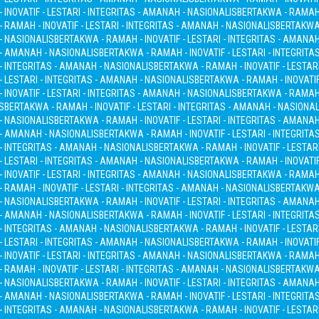
INOVATIF - LESTARI - INTEGRITAS - AMANAH - NASIONALIS
BERTAKWA - RAMAH -
 RAMAH - INOVATIF - LESTARI - INTEGRITAS - AMANAH - NASIONALIS
BERTAKWA 
 - NASIONALIS
BERTAKWA - RAMAH - INOVATIF - LESTARI - INTEGRITAS - AMANA
S - AMANAH - NASIONALIS
BERTAKWA - RAMAH - INOVATIF - LESTARI - INTEGRITA
 - INTEGRITAS - AMANAH - NASIONALIS
BERTAKWA - RAMAH - INOVATIF - LESTAR
- LESTARI - INTEGRITAS - AMANAH - NASIONALIS
BERTAKWA - RAMAH - INOVATIF
INOVATIF - LESTARI - INTEGRITAS - AMANAH - NASIONALIS
BERTAKWA - RAMAH -
S
BERTAKWA - RAMAH - INOVATIF - LESTARI - INTEGRITAS - AMANAH - NASIONAL
 - NASIONALIS
BERTAKWA - RAMAH - INOVATIF - LESTARI - INTEGRITAS - AMANA
S - AMANAH - NASIONALIS
BERTAKWA - RAMAH - INOVATIF - LESTARI - INTEGRITA
 - INTEGRITAS - AMANAH - NASIONALIS
BERTAKWA - RAMAH - INOVATIF - LESTAR
- LESTARI - INTEGRITAS - AMANAH - NASIONALIS
BERTAKWA - RAMAH - INOVATIF
INOVATIF - LESTARI - INTEGRITAS - AMANAH - NASIONALIS
BERTAKWA - RAMAH -
 RAMAH - INOVATIF - LESTARI - INTEGRITAS - AMANAH - NASIONALIS
BERTAKWA 
 - NASIONALIS
BERTAKWA - RAMAH - INOVATIF - LESTARI - INTEGRITAS - AMANA
S - AMANAH - NASIONALIS
BERTAKWA - RAMAH - INOVATIF - LESTARI - INTEGRITA
 - INTEGRITAS - AMANAH - NASIONALIS
BERTAKWA - RAMAH - INOVATIF - LESTAR
- LESTARI - INTEGRITAS - AMANAH - NASIONALIS
BERTAKWA - RAMAH - INOVATIF
INOVATIF - LESTARI - INTEGRITAS - AMANAH - NASIONALIS
BERTAKWA - RAMAH -
 RAMAH - INOVATIF - LESTARI - INTEGRITAS - AMANAH - NASIONALIS
BERTAKWA 
 - NASIONALIS
BERTAKWA - RAMAH - INOVATIF - LESTARI - INTEGRITAS - AMANA
S - AMANAH - NASIONALIS
BERTAKWA - RAMAH - INOVATIF - LESTARI - INTEGRITA
 - INTEGRITAS - AMANAH - NASIONALIS
BERTAKWA - RAMAH - INOVATIF - LESTAR