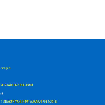
 Sragen
G MENJADI TARUNA AKMIL
mil
I 1 SRAGEN TAHUN PELAJARAN 2014/2015