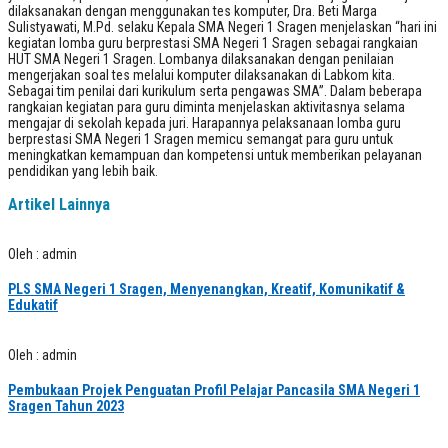
dilaksanakan dengan menggunakan tes komputer, Dra. Beti Marga
Sulistyawati, M.Pd. selaku Kepala SMA Negeri 1 Sragen menjelaskan “hari ini
kegiatan lomba guru berprestasi SMA Negeri 1 Sragen sebagai rangkaian
HUT SMA Negeri 1 Sragen. Lombanya dilaksanakan dengan penilaian
mengerjakan soal tes melalui komputer dilaksanakan di Labkom kita.
Sebagai tim penilai dari kurikulum serta pengawas SMA”. Dalam beberapa
rangkaian kegiatan para guru diminta menjelaskan aktivitasnya selama
mengajar di sekolah kepada juri. Harapannya pelaksanaan lomba guru
berprestasi SMA Negeri 1 Sragen memicu semangat para guru untuk
meningkatkan kemampuan dan kompetensi untuk memberikan pelayanan
pendidikan yang lebih baik.
Artikel Lainnya
Oleh : admin
PLS SMA Negeri 1 Sragen, Menyenangkan, Kreatif, Komunikatif &
Edukatif
Oleh : admin
Pembukaan Projek Penguatan Profil Pelajar Pancasila SMA Negeri 1
Sragen Tahun 2023