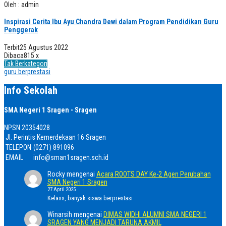
Oleh : admin
Inspirasi Cerita Ibu Ayu Chandra Dewi dalam Program Pendidikan Guru
Penggerak
Terbit
25 Agustus 2022
Dibaca
815 x
Tak Berkategori
guru berprestasi
Info Sekolah
SMA Negeri 1 Sragen - Sragen
NPSN
20354028
Jl. Perintis Kemerdekaan 16 Sragen
TELEPON
(0271) 891096
EMAIL
info@sman1sragen.sch.id
Rocky
mengenai
Acara ROOTS DAY Ke-2 Agen Perubahan
SMA Negeri 1 Sragen
27 April 2025
Kelass, banyak siswa berprestasi
Winarsih
mengenai
DIMAS WIDHI ALUMNI SMA NEGERI 1
SRAGEN YANG MENJADI TARUNA AKMIL