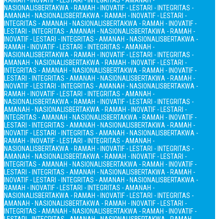
RAMAH - INOVATIF - LESTARI - INTEGRITAS - AMANAH -
NASIONALIS
BERTAKWA - RAMAH - INOVATIF - LESTARI - INTEGRITAS -
AMANAH - NASIONALIS
BERTAKWA - RAMAH - INOVATIF - LESTARI -
INTEGRITAS - AMANAH - NASIONALIS
BERTAKWA - RAMAH - INOVATIF -
LESTARI - INTEGRITAS - AMANAH - NASIONALIS
BERTAKWA - RAMAH -
INOVATIF - LESTARI - INTEGRITAS - AMANAH - NASIONALIS
BERTAKWA -
RAMAH - INOVATIF - LESTARI - INTEGRITAS - AMANAH -
NASIONALIS
BERTAKWA - RAMAH - INOVATIF - LESTARI - INTEGRITAS -
AMANAH - NASIONALIS
BERTAKWA - RAMAH - INOVATIF - LESTARI -
INTEGRITAS - AMANAH - NASIONALIS
BERTAKWA - RAMAH - INOVATIF -
LESTARI - INTEGRITAS - AMANAH - NASIONALIS
BERTAKWA - RAMAH -
INOVATIF - LESTARI - INTEGRITAS - AMANAH - NASIONALIS
BERTAKWA -
RAMAH - INOVATIF - LESTARI - INTEGRITAS - AMANAH -
NASIONALIS
BERTAKWA - RAMAH - INOVATIF - LESTARI - INTEGRITAS -
AMANAH - NASIONALIS
BERTAKWA - RAMAH - INOVATIF - LESTARI -
INTEGRITAS - AMANAH - NASIONALIS
BERTAKWA - RAMAH - INOVATIF -
LESTARI - INTEGRITAS - AMANAH - NASIONALIS
BERTAKWA - RAMAH -
INOVATIF - LESTARI - INTEGRITAS - AMANAH - NASIONALIS
BERTAKWA -
RAMAH - INOVATIF - LESTARI - INTEGRITAS - AMANAH -
NASIONALIS
BERTAKWA - RAMAH - INOVATIF - LESTARI - INTEGRITAS -
AMANAH - NASIONALIS
BERTAKWA - RAMAH - INOVATIF - LESTARI -
INTEGRITAS - AMANAH - NASIONALIS
BERTAKWA - RAMAH - INOVATIF -
LESTARI - INTEGRITAS - AMANAH - NASIONALIS
BERTAKWA - RAMAH -
INOVATIF - LESTARI - INTEGRITAS - AMANAH - NASIONALIS
BERTAKWA -
RAMAH - INOVATIF - LESTARI - INTEGRITAS - AMANAH -
NASIONALIS
BERTAKWA - RAMAH - INOVATIF - LESTARI - INTEGRITAS -
AMANAH - NASIONALIS
BERTAKWA - RAMAH - INOVATIF - LESTARI -
INTEGRITAS - AMANAH - NASIONALIS
BERTAKWA - RAMAH - INOVATIF -