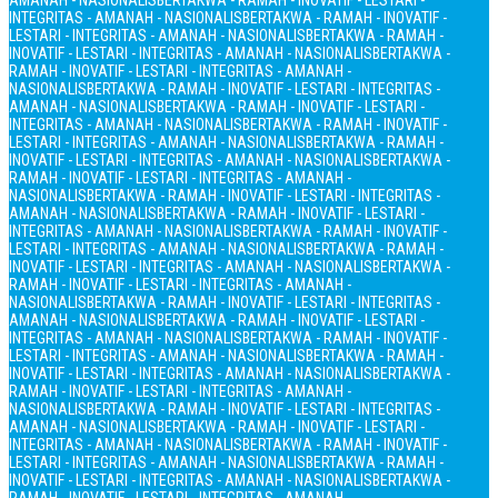
AMANAH - NASIONALIS
BERTAKWA - RAMAH - INOVATIF - LESTARI -
INTEGRITAS - AMANAH - NASIONALIS
BERTAKWA - RAMAH - INOVATIF -
LESTARI - INTEGRITAS - AMANAH - NASIONALIS
BERTAKWA - RAMAH -
INOVATIF - LESTARI - INTEGRITAS - AMANAH - NASIONALIS
BERTAKWA -
RAMAH - INOVATIF - LESTARI - INTEGRITAS - AMANAH -
NASIONALIS
BERTAKWA - RAMAH - INOVATIF - LESTARI - INTEGRITAS -
AMANAH - NASIONALIS
BERTAKWA - RAMAH - INOVATIF - LESTARI -
INTEGRITAS - AMANAH - NASIONALIS
BERTAKWA - RAMAH - INOVATIF -
LESTARI - INTEGRITAS - AMANAH - NASIONALIS
BERTAKWA - RAMAH -
INOVATIF - LESTARI - INTEGRITAS - AMANAH - NASIONALIS
BERTAKWA -
RAMAH - INOVATIF - LESTARI - INTEGRITAS - AMANAH -
NASIONALIS
BERTAKWA - RAMAH - INOVATIF - LESTARI - INTEGRITAS -
AMANAH - NASIONALIS
BERTAKWA - RAMAH - INOVATIF - LESTARI -
INTEGRITAS - AMANAH - NASIONALIS
BERTAKWA - RAMAH - INOVATIF -
LESTARI - INTEGRITAS - AMANAH - NASIONALIS
BERTAKWA - RAMAH -
INOVATIF - LESTARI - INTEGRITAS - AMANAH - NASIONALIS
BERTAKWA -
RAMAH - INOVATIF - LESTARI - INTEGRITAS - AMANAH -
NASIONALIS
BERTAKWA - RAMAH - INOVATIF - LESTARI - INTEGRITAS -
AMANAH - NASIONALIS
BERTAKWA - RAMAH - INOVATIF - LESTARI -
INTEGRITAS - AMANAH - NASIONALIS
BERTAKWA - RAMAH - INOVATIF -
LESTARI - INTEGRITAS - AMANAH - NASIONALIS
BERTAKWA - RAMAH -
INOVATIF - LESTARI - INTEGRITAS - AMANAH - NASIONALIS
BERTAKWA -
RAMAH - INOVATIF - LESTARI - INTEGRITAS - AMANAH -
NASIONALIS
BERTAKWA - RAMAH - INOVATIF - LESTARI - INTEGRITAS -
AMANAH - NASIONALIS
BERTAKWA - RAMAH - INOVATIF - LESTARI -
INTEGRITAS - AMANAH - NASIONALIS
BERTAKWA - RAMAH - INOVATIF -
LESTARI - INTEGRITAS - AMANAH - NASIONALIS
BERTAKWA - RAMAH -
INOVATIF - LESTARI - INTEGRITAS - AMANAH - NASIONALIS
BERTAKWA -