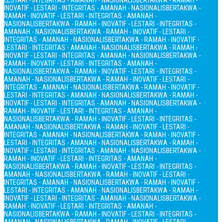
LESTARI - INTEGRITAS - AMANAH - NASIONALIS
BERTAKWA - RAMAH -
INOVATIF - LESTARI - INTEGRITAS - AMANAH - NASIONALIS
BERTAKWA -
RAMAH - INOVATIF - LESTARI - INTEGRITAS - AMANAH -
NASIONALIS
BERTAKWA - RAMAH - INOVATIF - LESTARI - INTEGRITAS -
AMANAH - NASIONALIS
BERTAKWA - RAMAH - INOVATIF - LESTARI -
INTEGRITAS - AMANAH - NASIONALIS
BERTAKWA - RAMAH - INOVATIF -
LESTARI - INTEGRITAS - AMANAH - NASIONALIS
BERTAKWA - RAMAH -
INOVATIF - LESTARI - INTEGRITAS - AMANAH - NASIONALIS
BERTAKWA -
RAMAH - INOVATIF - LESTARI - INTEGRITAS - AMANAH -
NASIONALIS
BERTAKWA - RAMAH - INOVATIF - LESTARI - INTEGRITAS -
AMANAH - NASIONALIS
BERTAKWA - RAMAH - INOVATIF - LESTARI -
INTEGRITAS - AMANAH - NASIONALIS
BERTAKWA - RAMAH - INOVATIF -
LESTARI - INTEGRITAS - AMANAH - NASIONALIS
BERTAKWA - RAMAH -
INOVATIF - LESTARI - INTEGRITAS - AMANAH - NASIONALIS
BERTAKWA -
RAMAH - INOVATIF - LESTARI - INTEGRITAS - AMANAH -
NASIONALIS
BERTAKWA - RAMAH - INOVATIF - LESTARI - INTEGRITAS -
AMANAH - NASIONALIS
BERTAKWA - RAMAH - INOVATIF - LESTARI -
INTEGRITAS - AMANAH - NASIONALIS
BERTAKWA - RAMAH - INOVATIF -
LESTARI - INTEGRITAS - AMANAH - NASIONALIS
BERTAKWA - RAMAH -
INOVATIF - LESTARI - INTEGRITAS - AMANAH - NASIONALIS
BERTAKWA -
RAMAH - INOVATIF - LESTARI - INTEGRITAS - AMANAH -
NASIONALIS
BERTAKWA - RAMAH - INOVATIF - LESTARI - INTEGRITAS -
AMANAH - NASIONALIS
BERTAKWA - RAMAH - INOVATIF - LESTARI -
INTEGRITAS - AMANAH - NASIONALIS
BERTAKWA - RAMAH - INOVATIF -
LESTARI - INTEGRITAS - AMANAH - NASIONALIS
BERTAKWA - RAMAH -
INOVATIF - LESTARI - INTEGRITAS - AMANAH - NASIONALIS
BERTAKWA -
RAMAH - INOVATIF - LESTARI - INTEGRITAS - AMANAH -
NASIONALIS
BERTAKWA - RAMAH - INOVATIF - LESTARI - INTEGRITAS -