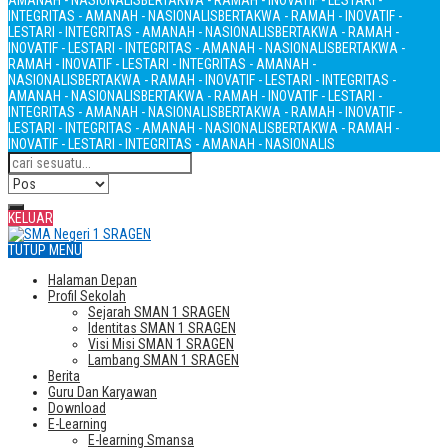
AMANAH - NASIONALIS
BERTAKWA - RAMAH - INOVATIF - LESTARI -
INTEGRITAS - AMANAH - NASIONALIS
BERTAKWA - RAMAH - INOVATIF -
LESTARI - INTEGRITAS - AMANAH - NASIONALIS
BERTAKWA - RAMAH -
INOVATIF - LESTARI - INTEGRITAS - AMANAH - NASIONALIS
BERTAKWA -
RAMAH - INOVATIF - LESTARI - INTEGRITAS - AMANAH -
NASIONALIS
BERTAKWA - RAMAH - INOVATIF - LESTARI - INTEGRITAS -
AMANAH - NASIONALIS
BERTAKWA - RAMAH - INOVATIF - LESTARI -
INTEGRITAS - AMANAH - NASIONALIS
BERTAKWA - RAMAH - INOVATIF -
LESTARI - INTEGRITAS - AMANAH - NASIONALIS
BERTAKWA - RAMAH -
INOVATIF - LESTARI - INTEGRITAS - AMANAH - NASIONALIS
KELUAR
TUTUP MENU
Halaman Depan
Profil Sekolah
Sejarah SMAN 1 SRAGEN
Identitas SMAN 1 SRAGEN
Visi Misi SMAN 1 SRAGEN
Lambang SMAN 1 SRAGEN
Berita
Guru Dan Karyawan
Download
E-Learning
E-learning Smansa