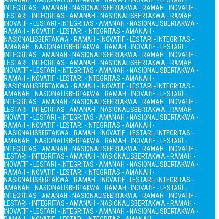
AMANAH - NASIONALIS
BERTAKWA - RAMAH - INOVATIF - LESTARI -
INTEGRITAS - AMANAH - NASIONALIS
BERTAKWA - RAMAH - INOVATIF -
LESTARI - INTEGRITAS - AMANAH - NASIONALIS
BERTAKWA - RAMAH -
INOVATIF - LESTARI - INTEGRITAS - AMANAH - NASIONALIS
BERTAKWA -
RAMAH - INOVATIF - LESTARI - INTEGRITAS - AMANAH -
NASIONALIS
BERTAKWA - RAMAH - INOVATIF - LESTARI - INTEGRITAS -
AMANAH - NASIONALIS
BERTAKWA - RAMAH - INOVATIF - LESTARI -
INTEGRITAS - AMANAH - NASIONALIS
BERTAKWA - RAMAH - INOVATIF -
LESTARI - INTEGRITAS - AMANAH - NASIONALIS
BERTAKWA - RAMAH -
INOVATIF - LESTARI - INTEGRITAS - AMANAH - NASIONALIS
BERTAKWA -
RAMAH - INOVATIF - LESTARI - INTEGRITAS - AMANAH -
NASIONALIS
BERTAKWA - RAMAH - INOVATIF - LESTARI - INTEGRITAS -
AMANAH - NASIONALIS
BERTAKWA - RAMAH - INOVATIF - LESTARI -
INTEGRITAS - AMANAH - NASIONALIS
BERTAKWA - RAMAH - INOVATIF -
LESTARI - INTEGRITAS - AMANAH - NASIONALIS
BERTAKWA - RAMAH -
INOVATIF - LESTARI - INTEGRITAS - AMANAH - NASIONALIS
BERTAKWA -
RAMAH - INOVATIF - LESTARI - INTEGRITAS - AMANAH -
NASIONALIS
BERTAKWA - RAMAH - INOVATIF - LESTARI - INTEGRITAS -
AMANAH - NASIONALIS
BERTAKWA - RAMAH - INOVATIF - LESTARI -
INTEGRITAS - AMANAH - NASIONALIS
BERTAKWA - RAMAH - INOVATIF -
LESTARI - INTEGRITAS - AMANAH - NASIONALIS
BERTAKWA - RAMAH -
INOVATIF - LESTARI - INTEGRITAS - AMANAH - NASIONALIS
BERTAKWA -
RAMAH - INOVATIF - LESTARI - INTEGRITAS - AMANAH -
NASIONALIS
BERTAKWA - RAMAH - INOVATIF - LESTARI - INTEGRITAS -
AMANAH - NASIONALIS
BERTAKWA - RAMAH - INOVATIF - LESTARI -
INTEGRITAS - AMANAH - NASIONALIS
BERTAKWA - RAMAH - INOVATIF -
LESTARI - INTEGRITAS - AMANAH - NASIONALIS
BERTAKWA - RAMAH -
INOVATIF - LESTARI - INTEGRITAS - AMANAH - NASIONALIS
BERTAKWA -