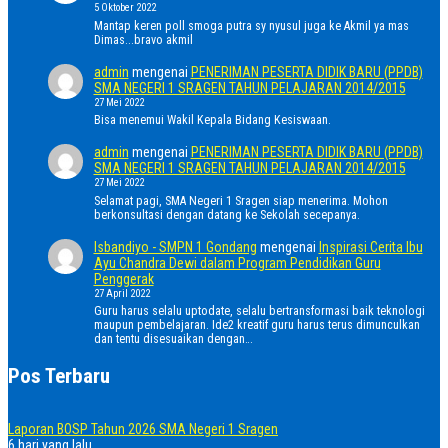
5 Oktober 2022
Mantap keren poll smoga putra sy nyusul juga ke Akmil ya mas
Dimas...bravo akmil
admin
mengenai
PENERIMAN PESERTA DIDIK BARU (PPDB)
SMA NEGERI 1 SRAGEN TAHUN PELAJARAN 2014/2015
27 Mei 2022
Bisa menemui Wakil Kepala Bidang Kesiswaan.
admin
mengenai
PENERIMAN PESERTA DIDIK BARU (PPDB)
SMA NEGERI 1 SRAGEN TAHUN PELAJARAN 2014/2015
27 Mei 2022
Selamat pagi, SMA Negeri 1 Sragen siap menerima. Mohon
berkonsultasi dengan datang ke Sekolah secepanya.
Isbandiyo - SMPN 1 Gondang
mengenai
Inspirasi Cerita Ibu
Ayu Chandra Dewi dalam Program Pendidikan Guru
Penggerak
27 April 2022
Guru harus selalu uptodate, selalu bertransformasi baik teknologi
maupun pembelajaran. Ide2 kreatif guru harus terus dimunculkan
dan tentu disesuaikan dengan…
Pos Terbaru
Laporan BOSP Tahun 2026 SMA Negeri 1 Sragen
6 hari yang lalu