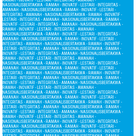
RAMAH - INOVATIF - LESTARI - INTEGRITAS - AMANAH -
NASIONALIS
BERTAKWA - RAMAH - INOVATIF - LESTARI - INTEGRITAS -
AMANAH - NASIONALIS
BERTAKWA - RAMAH - INOVATIF - LESTARI -
INTEGRITAS - AMANAH - NASIONALIS
BERTAKWA - RAMAH - INOVATIF -
LESTARI - INTEGRITAS - AMANAH - NASIONALIS
BERTAKWA - RAMAH -
INOVATIF - LESTARI - INTEGRITAS - AMANAH - NASIONALIS
BERTAKWA -
RAMAH - INOVATIF - LESTARI - INTEGRITAS - AMANAH -
NASIONALIS
BERTAKWA - RAMAH - INOVATIF - LESTARI - INTEGRITAS -
AMANAH - NASIONALIS
BERTAKWA - RAMAH - INOVATIF - LESTARI -
INTEGRITAS - AMANAH - NASIONALIS
BERTAKWA - RAMAH - INOVATIF -
LESTARI - INTEGRITAS - AMANAH - NASIONALIS
BERTAKWA - RAMAH -
INOVATIF - LESTARI - INTEGRITAS - AMANAH - NASIONALIS
BERTAKWA -
RAMAH - INOVATIF - LESTARI - INTEGRITAS - AMANAH -
NASIONALIS
BERTAKWA - RAMAH - INOVATIF - LESTARI - INTEGRITAS -
AMANAH - NASIONALIS
BERTAKWA - RAMAH - INOVATIF - LESTARI -
INTEGRITAS - AMANAH - NASIONALIS
BERTAKWA - RAMAH - INOVATIF -
LESTARI - INTEGRITAS - AMANAH - NASIONALIS
BERTAKWA - RAMAH -
INOVATIF - LESTARI - INTEGRITAS - AMANAH - NASIONALIS
BERTAKWA -
RAMAH - INOVATIF - LESTARI - INTEGRITAS - AMANAH -
NASIONALIS
BERTAKWA - RAMAH - INOVATIF - LESTARI - INTEGRITAS -
AMANAH - NASIONALIS
BERTAKWA - RAMAH - INOVATIF - LESTARI -
INTEGRITAS - AMANAH - NASIONALIS
BERTAKWA - RAMAH - INOVATIF -
LESTARI - INTEGRITAS - AMANAH - NASIONALIS
BERTAKWA - RAMAH -
INOVATIF - LESTARI - INTEGRITAS - AMANAH - NASIONALIS
BERTAKWA -
RAMAH - INOVATIF - LESTARI - INTEGRITAS - AMANAH -
NASIONALIS
BERTAKWA - RAMAH - INOVATIF - LESTARI - INTEGRITAS -
AMANAH - NASIONALIS
BERTAKWA - RAMAH - INOVATIF - LESTARI -
INTEGRITAS - AMANAH - NASIONALIS
BERTAKWA - RAMAH - INOVATIF -