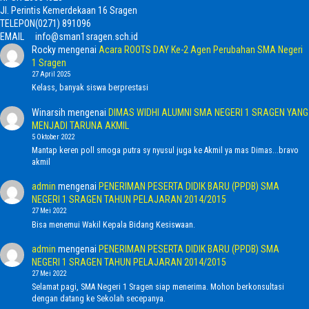
Jl. Perintis Kemerdekaan 16 Sragen
TELEPON
(0271) 891096
EMAIL
info@sman1sragen.sch.id
Rocky
mengenai
Acara ROOTS DAY Ke-2 Agen Perubahan SMA Negeri
1 Sragen
27 April 2025
Kelass, banyak siswa berprestasi
Winarsih
mengenai
DIMAS WIDHI ALUMNI SMA NEGERI 1 SRAGEN YANG
MENJADI TARUNA AKMIL
5 Oktober 2022
Mantap keren poll smoga putra sy nyusul juga ke Akmil ya mas Dimas...bravo
akmil
admin
mengenai
PENERIMAN PESERTA DIDIK BARU (PPDB) SMA
NEGERI 1 SRAGEN TAHUN PELAJARAN 2014/2015
27 Mei 2022
Bisa menemui Wakil Kepala Bidang Kesiswaan.
admin
mengenai
PENERIMAN PESERTA DIDIK BARU (PPDB) SMA
NEGERI 1 SRAGEN TAHUN PELAJARAN 2014/2015
27 Mei 2022
Selamat pagi, SMA Negeri 1 Sragen siap menerima. Mohon berkonsultasi
dengan datang ke Sekolah secepanya.