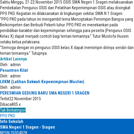
Sabtu-Minggu, 21-22 November 2015 OSIS SMA Negeri 1 Sragen melaksanakan
Pembekalan Pengurus OSIS dan Pelatihan Kepemimpinan OSIS atau disingkat
PPO PKO. Kegiatan ini dilaksanakan di lingkungan sekitar SMA N 1 Sragen.
“PPO PKO pada tahun ini mengambil tema Menciptakan Pemimpin Bangsa yang
Berkompeten dan Berbudi Pekerti luhur. PPO PKO ini menekankan pada
pendidikan karakter dan kepemimpinan sehingga para peserta (Pengurus OSIS
Kelas X) dapat menjadi contoh bagi teman-temannya.” Tutur Mustofa Husein
selaku ketua pelaksana.
“Semoga dengan ini pengurus OSIS kelas X dapat memimpin dirinya sendiri dan
teman temannya.” Tutupnya.
Artikel Lainnya
Oleh : admin
Pesantren Kilat
Oleh : admin
LDKM (Latihan Dakwah Kepemimpinan Muslim)
Oleh : admin
PERESMIAN GEDUNG BARU SMA NEGERI 1 SRAGEN
Terbit
22 November 2015
Dibaca
805 x
Tak Berkategori
PPO PKO
Info Sekolah
SMA Negeri 1 Sragen - Sragen
NPSN
20354028