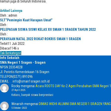
namun juga di Seluruh Indonesia.
Artikel Lainnya
Oleh : admin
SLT“Pemimpin Kuat Harapan Umat”
Oleh :
PELEPASAN SISWA SISWI KELAS XII SMAN 1 SRAGEN TAHUN 2022
Oleh :
PERAYAAN NATAL 2022 ROKAT-ROKRIS SMAN 1 SRAGEN
Terbit
11 Juli 2022
Dibaca
1146 x
Tak Berkategori
Info Sekolah
SMA Negeri 1 Sragen - Sragen
NPSN
20354028
Jl. Perintis Kemerdekaan 16 Sragen
TELEPON
(0271) 891096
EMAIL
info@sman1sragen.sch.id
Rocky
mengenai
Acara ROOTS DAY Ke-2 Agen Perubahan SMA Negeri 1
27 April 2025
Kelass, banyak siswa berprestasi
Winarsih
mengenai
DIMAS WIDHI ALUMNI SMA NEGERI 1 SRAGEN YAN
5 Oktober 2022