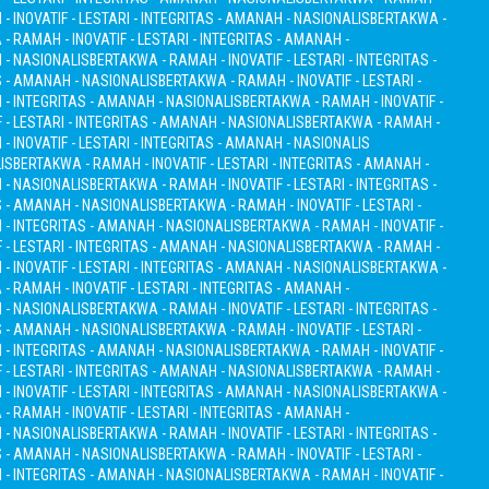
 INOVATIF - LESTARI - INTEGRITAS - AMANAH - NASIONALIS
BERTAKWA -
- RAMAH - INOVATIF - LESTARI - INTEGRITAS - AMANAH -
H - NASIONALIS
BERTAKWA - RAMAH - INOVATIF - LESTARI - INTEGRITAS -
S - AMANAH - NASIONALIS
BERTAKWA - RAMAH - INOVATIF - LESTARI -
I - INTEGRITAS - AMANAH - NASIONALIS
BERTAKWA - RAMAH - INOVATIF -
 - LESTARI - INTEGRITAS - AMANAH - NASIONALIS
BERTAKWA - RAMAH -
 INOVATIF - LESTARI - INTEGRITAS - AMANAH - NASIONALIS
IS
BERTAKWA - RAMAH - INOVATIF - LESTARI - INTEGRITAS - AMANAH -
H - NASIONALIS
BERTAKWA - RAMAH - INOVATIF - LESTARI - INTEGRITAS -
S - AMANAH - NASIONALIS
BERTAKWA - RAMAH - INOVATIF - LESTARI -
I - INTEGRITAS - AMANAH - NASIONALIS
BERTAKWA - RAMAH - INOVATIF -
 - LESTARI - INTEGRITAS - AMANAH - NASIONALIS
BERTAKWA - RAMAH -
 INOVATIF - LESTARI - INTEGRITAS - AMANAH - NASIONALIS
BERTAKWA -
- RAMAH - INOVATIF - LESTARI - INTEGRITAS - AMANAH -
H - NASIONALIS
BERTAKWA - RAMAH - INOVATIF - LESTARI - INTEGRITAS -
S - AMANAH - NASIONALIS
BERTAKWA - RAMAH - INOVATIF - LESTARI -
I - INTEGRITAS - AMANAH - NASIONALIS
BERTAKWA - RAMAH - INOVATIF -
 - LESTARI - INTEGRITAS - AMANAH - NASIONALIS
BERTAKWA - RAMAH -
 INOVATIF - LESTARI - INTEGRITAS - AMANAH - NASIONALIS
BERTAKWA -
- RAMAH - INOVATIF - LESTARI - INTEGRITAS - AMANAH -
H - NASIONALIS
BERTAKWA - RAMAH - INOVATIF - LESTARI - INTEGRITAS -
S - AMANAH - NASIONALIS
BERTAKWA - RAMAH - INOVATIF - LESTARI -
I - INTEGRITAS - AMANAH - NASIONALIS
BERTAKWA - RAMAH - INOVATIF -