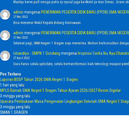
Mantap keren poll smoga putra sy nyusul juga ke Akmil ya mas Dimas...bravo ak
admin
mengenai
PENERIMAN PESERTA DIDIK BARU (PPDB) SMA NEGER
27 Mei 2022
Bisa menemui Wakil Kepala Bidang Kesiswaan.
admin
mengenai
PENERIMAN PESERTA DIDIK BARU (PPDB) SMA NEGER
27 Mei 2022
Selamat pagi, SMA Negeri 1 Sragen siap menerima. Mohon berkonsultasi denga
Isbandiyo - SMPN 1 Gondang
mengenai
Inspirasi Cerita Ibu Ayu Chan
27 April 2022
Guru harus selalu uptodate, selalu bertransformasi baik teknologi maupun pemb
Pos Terbaru
Laporan BOSP Tahun 2026 SMA Negeri 1 Sragen
1 hari yang lalu
MPLS Ramah SMA Negeri 1 Sragen Tahun Ajaran 2026/2027 Resmi Digelar
3 minggu yang lalu
Upacara Pembukaan Masa Pengenalan Lingkungan Sekolah SMA Negeri 1 Srag
3 minggu yang lalu
SMAN 1 SRAGEN
Home
Telepon
Email