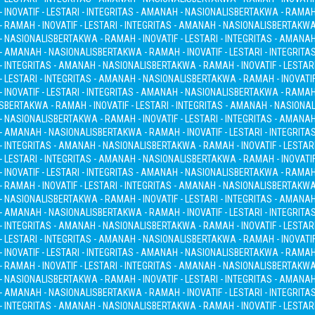
INOVATIF - LESTARI - INTEGRITAS - AMANAH - NASIONALIS
BERTAKWA - RAMAH -
 RAMAH - INOVATIF - LESTARI - INTEGRITAS - AMANAH - NASIONALIS
BERTAKWA 
 - NASIONALIS
BERTAKWA - RAMAH - INOVATIF - LESTARI - INTEGRITAS - AMANA
S - AMANAH - NASIONALIS
BERTAKWA - RAMAH - INOVATIF - LESTARI - INTEGRITA
 - INTEGRITAS - AMANAH - NASIONALIS
BERTAKWA - RAMAH - INOVATIF - LESTAR
- LESTARI - INTEGRITAS - AMANAH - NASIONALIS
BERTAKWA - RAMAH - INOVATIF
INOVATIF - LESTARI - INTEGRITAS - AMANAH - NASIONALIS
BERTAKWA - RAMAH -
S
BERTAKWA - RAMAH - INOVATIF - LESTARI - INTEGRITAS - AMANAH - NASIONAL
 - NASIONALIS
BERTAKWA - RAMAH - INOVATIF - LESTARI - INTEGRITAS - AMANA
S - AMANAH - NASIONALIS
BERTAKWA - RAMAH - INOVATIF - LESTARI - INTEGRITA
 - INTEGRITAS - AMANAH - NASIONALIS
BERTAKWA - RAMAH - INOVATIF - LESTAR
- LESTARI - INTEGRITAS - AMANAH - NASIONALIS
BERTAKWA - RAMAH - INOVATIF
INOVATIF - LESTARI - INTEGRITAS - AMANAH - NASIONALIS
BERTAKWA - RAMAH -
 RAMAH - INOVATIF - LESTARI - INTEGRITAS - AMANAH - NASIONALIS
BERTAKWA 
 - NASIONALIS
BERTAKWA - RAMAH - INOVATIF - LESTARI - INTEGRITAS - AMANA
S - AMANAH - NASIONALIS
BERTAKWA - RAMAH - INOVATIF - LESTARI - INTEGRITA
 - INTEGRITAS - AMANAH - NASIONALIS
BERTAKWA - RAMAH - INOVATIF - LESTAR
- LESTARI - INTEGRITAS - AMANAH - NASIONALIS
BERTAKWA - RAMAH - INOVATIF
INOVATIF - LESTARI - INTEGRITAS - AMANAH - NASIONALIS
BERTAKWA - RAMAH -
 RAMAH - INOVATIF - LESTARI - INTEGRITAS - AMANAH - NASIONALIS
BERTAKWA 
 - NASIONALIS
BERTAKWA - RAMAH - INOVATIF - LESTARI - INTEGRITAS - AMANA
S - AMANAH - NASIONALIS
BERTAKWA - RAMAH - INOVATIF - LESTARI - INTEGRITA
 - INTEGRITAS - AMANAH - NASIONALIS
BERTAKWA - RAMAH - INOVATIF - LESTAR