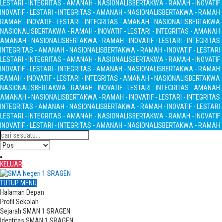
LESTARI - INTEGRITAS - AMANAH - NASIONALIS
BERTAKWA - RAMAH - INOVATIF 
INOVATIF - LESTARI - INTEGRITAS - AMANAH - NASIONALIS
BERTAKWA - RAMAH - 
RAMAH - INOVATIF - LESTARI - INTEGRITAS - AMANAH - NASIONALIS
BERTAKWA -
NASIONALIS
BERTAKWA - RAMAH - INOVATIF - LESTARI - INTEGRITAS - AMANAH
AMANAH - NASIONALIS
BERTAKWA - RAMAH - INOVATIF - LESTARI - INTEGRITA
INTEGRITAS - AMANAH - NASIONALIS
BERTAKWA - RAMAH - INOVATIF - LESTARI
LESTARI - INTEGRITAS - AMANAH - NASIONALIS
BERTAKWA - RAMAH - INOVATIF 
INOVATIF - LESTARI - INTEGRITAS - AMANAH - NASIONALIS
BERTAKWA - RAMAH - 
RAMAH - INOVATIF - LESTARI - INTEGRITAS - AMANAH - NASIONALIS
BERTAKWA -
NASIONALIS
BERTAKWA - RAMAH - INOVATIF - LESTARI - INTEGRITAS - AMANAH
AMANAH - NASIONALIS
BERTAKWA - RAMAH - INOVATIF - LESTARI - INTEGRITA
INTEGRITAS - AMANAH - NASIONALIS
BERTAKWA - RAMAH - INOVATIF - LESTARI
LESTARI - INTEGRITAS - AMANAH - NASIONALIS
BERTAKWA - RAMAH - INOVATIF 
INOVATIF - LESTARI - INTEGRITAS - AMANAH - NASIONALIS
BERTAKWA - RAMAH - 
KELUAR
TUTUP MENU
Halaman Depan
Profil Sekolah
Sejarah SMAN 1 SRAGEN
Identitas SMAN 1 SRAGEN