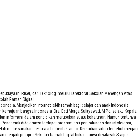
ebudayaan, Riset, dan Teknologi melalui Direktorat Sekolah Menengah Atas
olah Ramah Digital.
nesia. Menjadikan internet lebih ramah bagi pelajar dan anak Indonesia
kemajuan bangsa Indonesia. Dra. Beti Marga Sulityawati, M.Pd. selaku Kepala
i dan informasi dalam pendidikan merupakan suatu keharusan. Namun tentunya
h Penggerak didalamnya terdapat program anti perundungan dan intoleransi,
elah melaksanakan deklarasi berbentuk video. Kemudian video tersebut menjadi
kan menjadi pelopor Sekolah Ramah Digital bukan hanya di wilayah Sragen