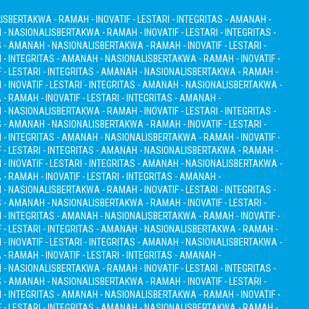
IS
BERTAKWA - RAMAH - INOVATIF - LESTARI - INTEGRITAS - AMANAH -
H - NASIONALIS
BERTAKWA - RAMAH - INOVATIF - LESTARI - INTEGRITAS -
S - AMANAH - NASIONALIS
BERTAKWA - RAMAH - INOVATIF - LESTARI -
I - INTEGRITAS - AMANAH - NASIONALIS
BERTAKWA - RAMAH - INOVATIF -
 - LESTARI - INTEGRITAS - AMANAH - NASIONALIS
BERTAKWA - RAMAH -
 INOVATIF - LESTARI - INTEGRITAS - AMANAH - NASIONALIS
BERTAKWA -
- RAMAH - INOVATIF - LESTARI - INTEGRITAS - AMANAH -
H - NASIONALIS
BERTAKWA - RAMAH - INOVATIF - LESTARI - INTEGRITAS -
S - AMANAH - NASIONALIS
BERTAKWA - RAMAH - INOVATIF - LESTARI -
I - INTEGRITAS - AMANAH - NASIONALIS
BERTAKWA - RAMAH - INOVATIF -
 - LESTARI - INTEGRITAS - AMANAH - NASIONALIS
BERTAKWA - RAMAH -
 INOVATIF - LESTARI - INTEGRITAS - AMANAH - NASIONALIS
BERTAKWA -
- RAMAH - INOVATIF - LESTARI - INTEGRITAS - AMANAH -
H - NASIONALIS
BERTAKWA - RAMAH - INOVATIF - LESTARI - INTEGRITAS -
S - AMANAH - NASIONALIS
BERTAKWA - RAMAH - INOVATIF - LESTARI -
I - INTEGRITAS - AMANAH - NASIONALIS
BERTAKWA - RAMAH - INOVATIF -
 - LESTARI - INTEGRITAS - AMANAH - NASIONALIS
BERTAKWA - RAMAH -
 INOVATIF - LESTARI - INTEGRITAS - AMANAH - NASIONALIS
BERTAKWA -
- RAMAH - INOVATIF - LESTARI - INTEGRITAS - AMANAH -
H - NASIONALIS
BERTAKWA - RAMAH - INOVATIF - LESTARI - INTEGRITAS -
S - AMANAH - NASIONALIS
BERTAKWA - RAMAH - INOVATIF - LESTARI -
I - INTEGRITAS - AMANAH - NASIONALIS
BERTAKWA - RAMAH - INOVATIF -
 - LESTARI - INTEGRITAS - AMANAH - NASIONALIS
BERTAKWA - RAMAH -