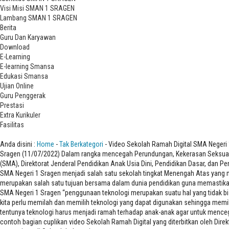
Visi Misi SMAN 1 SRAGEN
Lambang SMAN 1 SRAGEN
Berita
Guru Dan Karyawan
Download
E-Learning
E-learning Smansa
Edukasi Smansa
Ujian Online
Guru Penggerak
Prestasi
Extra Kurikuler
Fasilitas
Video Sekolah Ramah Digital SMA Negeri 1 Sragen Menjadi Bagian Video C
Anda disini :
Home
-
Tak Berkategori
- Video Sekolah Ramah Digital SMA Negeri 
Sragen (11/07/2022) Dalam rangka mencegah Perundungan, Kekerasan Seksual, d
(SMA), Direktorat Jenderal Pendidikan Anak Usia Dini, Pendidikan Dasar, dan 
SMA Negeri 1 Sragen menjadi salah satu sekolah tingkat Menengah Atas yang m
merupakan salah satu tujuan bersama dalam dunia pendidikan guna memastikan 
SMA Negeri 1 Sragen “penggunaan teknologi merupakan suatu hal yang tidak b
kita perlu memilah dan memilih teknologi yang dapat digunakan sehingga memil
tentunya teknologi harus menjadi ramah terhadap anak-anak agar untuk mencega
contoh bagian cuplikan video Sekolah Ramah Digital yang diterbitkan oleh Dir