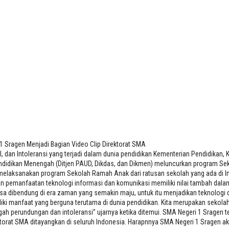
lip Direktorat SMA
1 Sragen Menjadi Bagian Video Clip Direktorat SMA
an Intoleransi yang terjadi dalam dunia pendidikan Kementerian Pendidikan, K
Pendidikan Menengah (Ditjen PAUD, Dikdas, dan Dikmen) meluncurkan program Sek
elaksanakan program Sekolah Ramah Anak dari ratusan sekolah yang ada di Indo
pemanfaatan teknologi informasi dan komunikasi memiliki nilai tambah dalam 
isa dibendung di era zaman yang semakin maju, untuk itu menjadikan teknolog
iki manfaat yang berguna terutama di dunia pendidikan. Kita merupakan sekola
h perundungan dan intoleransi” ujarnya ketika ditemui. SMA Negeri 1 Sragen t
ektorat SMA ditayangkan di seluruh Indonesia. Harapnnya SMA Negeri 1 Sragen a