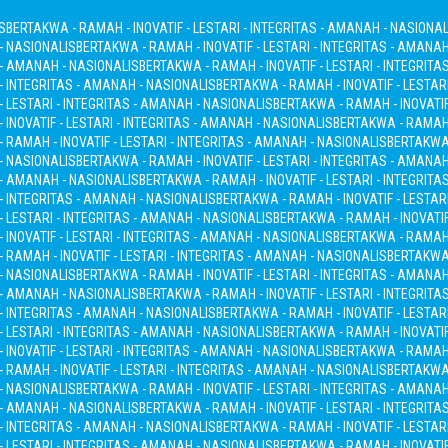
S
BERTAKWA - RAMAH - INOVATIF - LESTARI - INTEGRITAS - AMANAH - NASIONAL
 - NASIONALIS
BERTAKWA - RAMAH - INOVATIF - LESTARI - INTEGRITAS - AMANA
S - AMANAH - NASIONALIS
BERTAKWA - RAMAH - INOVATIF - LESTARI - INTEGRITA
 - INTEGRITAS - AMANAH - NASIONALIS
BERTAKWA - RAMAH - INOVATIF - LESTAR
- LESTARI - INTEGRITAS - AMANAH - NASIONALIS
BERTAKWA - RAMAH - INOVATIF
INOVATIF - LESTARI - INTEGRITAS - AMANAH - NASIONALIS
BERTAKWA - RAMAH -
 RAMAH - INOVATIF - LESTARI - INTEGRITAS - AMANAH - NASIONALIS
BERTAKWA 
 - NASIONALIS
BERTAKWA - RAMAH - INOVATIF - LESTARI - INTEGRITAS - AMANA
S - AMANAH - NASIONALIS
BERTAKWA - RAMAH - INOVATIF - LESTARI - INTEGRITA
 - INTEGRITAS - AMANAH - NASIONALIS
BERTAKWA - RAMAH - INOVATIF - LESTAR
- LESTARI - INTEGRITAS - AMANAH - NASIONALIS
BERTAKWA - RAMAH - INOVATIF
INOVATIF - LESTARI - INTEGRITAS - AMANAH - NASIONALIS
BERTAKWA - RAMAH -
 RAMAH - INOVATIF - LESTARI - INTEGRITAS - AMANAH - NASIONALIS
BERTAKWA 
 - NASIONALIS
BERTAKWA - RAMAH - INOVATIF - LESTARI - INTEGRITAS - AMANA
S - AMANAH - NASIONALIS
BERTAKWA - RAMAH - INOVATIF - LESTARI - INTEGRITA
 - INTEGRITAS - AMANAH - NASIONALIS
BERTAKWA - RAMAH - INOVATIF - LESTAR
- LESTARI - INTEGRITAS - AMANAH - NASIONALIS
BERTAKWA - RAMAH - INOVATIF
INOVATIF - LESTARI - INTEGRITAS - AMANAH - NASIONALIS
BERTAKWA - RAMAH -
 RAMAH - INOVATIF - LESTARI - INTEGRITAS - AMANAH - NASIONALIS
BERTAKWA 
 - NASIONALIS
BERTAKWA - RAMAH - INOVATIF - LESTARI - INTEGRITAS - AMANA
S - AMANAH - NASIONALIS
BERTAKWA - RAMAH - INOVATIF - LESTARI - INTEGRITA
 - INTEGRITAS - AMANAH - NASIONALIS
BERTAKWA - RAMAH - INOVATIF - LESTAR
- LESTARI - INTEGRITAS - AMANAH - NASIONALIS
BERTAKWA - RAMAH - INOVATIF