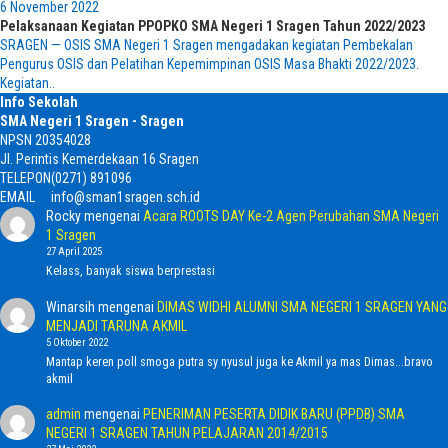
6 November 2022
Pelaksanaan Kegiatan PPOPKO SMA Negeri 1 Sragen Tahun 2022/2023
SRAGEN — OSIS SMA Negeri 1 Sragen mengadakan kegiatan Pembekalan
Pengurus OSIS dan Pelatihan Kepemimpinan OSIS Masa Bhakti 2022/2023.
Kegiatan..
Info Sekolah
SMA Negeri 1 Sragen - Sragen
NPSN
20354028
Jl. Perintis Kemerdekaan 16 Sragen
TELEPON
(0271) 891096
EMAIL
info@sman1sragen.sch.id
Rocky
mengenai
Acara ROOTS DAY Ke-2 Agen Perubahan SMA Negeri
1 Sragen
27 April 2025
Kelass, banyak siswa berprestasi
Winarsih
mengenai
DIMAS WIDHI ALUMNI SMA NEGERI 1 SRAGEN YANG
MENJADI TARUNA AKMIL
5 Oktober 2022
Mantap keren poll smoga putra sy nyusul juga ke Akmil ya mas Dimas...bravo
akmil
admin
mengenai
PENERIMAN PESERTA DIDIK BARU (PPDB) SMA
NEGERI 1 SRAGEN TAHUN PELAJARAN 2014/2015