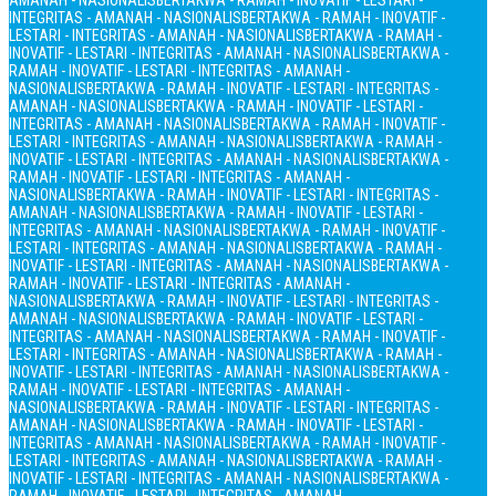
AMANAH - NASIONALIS
BERTAKWA - RAMAH - INOVATIF - LESTARI -
INTEGRITAS - AMANAH - NASIONALIS
BERTAKWA - RAMAH - INOVATIF -
LESTARI - INTEGRITAS - AMANAH - NASIONALIS
BERTAKWA - RAMAH -
INOVATIF - LESTARI - INTEGRITAS - AMANAH - NASIONALIS
BERTAKWA -
RAMAH - INOVATIF - LESTARI - INTEGRITAS - AMANAH -
NASIONALIS
BERTAKWA - RAMAH - INOVATIF - LESTARI - INTEGRITAS -
AMANAH - NASIONALIS
BERTAKWA - RAMAH - INOVATIF - LESTARI -
INTEGRITAS - AMANAH - NASIONALIS
BERTAKWA - RAMAH - INOVATIF -
LESTARI - INTEGRITAS - AMANAH - NASIONALIS
BERTAKWA - RAMAH -
INOVATIF - LESTARI - INTEGRITAS - AMANAH - NASIONALIS
BERTAKWA -
RAMAH - INOVATIF - LESTARI - INTEGRITAS - AMANAH -
NASIONALIS
BERTAKWA - RAMAH - INOVATIF - LESTARI - INTEGRITAS -
AMANAH - NASIONALIS
BERTAKWA - RAMAH - INOVATIF - LESTARI -
INTEGRITAS - AMANAH - NASIONALIS
BERTAKWA - RAMAH - INOVATIF -
LESTARI - INTEGRITAS - AMANAH - NASIONALIS
BERTAKWA - RAMAH -
INOVATIF - LESTARI - INTEGRITAS - AMANAH - NASIONALIS
BERTAKWA -
RAMAH - INOVATIF - LESTARI - INTEGRITAS - AMANAH -
NASIONALIS
BERTAKWA - RAMAH - INOVATIF - LESTARI - INTEGRITAS -
AMANAH - NASIONALIS
BERTAKWA - RAMAH - INOVATIF - LESTARI -
INTEGRITAS - AMANAH - NASIONALIS
BERTAKWA - RAMAH - INOVATIF -
LESTARI - INTEGRITAS - AMANAH - NASIONALIS
BERTAKWA - RAMAH -
INOVATIF - LESTARI - INTEGRITAS - AMANAH - NASIONALIS
BERTAKWA -
RAMAH - INOVATIF - LESTARI - INTEGRITAS - AMANAH -
NASIONALIS
BERTAKWA - RAMAH - INOVATIF - LESTARI - INTEGRITAS -
AMANAH - NASIONALIS
BERTAKWA - RAMAH - INOVATIF - LESTARI -
INTEGRITAS - AMANAH - NASIONALIS
BERTAKWA - RAMAH - INOVATIF -
LESTARI - INTEGRITAS - AMANAH - NASIONALIS
BERTAKWA - RAMAH -
INOVATIF - LESTARI - INTEGRITAS - AMANAH - NASIONALIS
BERTAKWA -