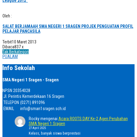
League 2012”
Oleh :
SALAT BERJAMAAH SMA NEGERI 1 SRAGEN PROJEK PENGUATAN PROFIL
PELAJAR PANCASILA
Terbit
10 Maret 2013
Dibaca
837 x
Tak Berkategori
PUALAM
Info Sekolah
SMA Negeri 1 Sragen - Sragen
NPSN
20354028
Jl. Perintis Kemerdekaan 16 Sragen
TELEPON
(0271) 891096
EMAIL
info@sman1sragen.sch.id
Rocky
mengenai
Acara ROOTS DAY Ke-2 Agen Perubahan
SMA Negeri 1 Sragen
27 April 2025
Kelass, banyak siswa berprestasi