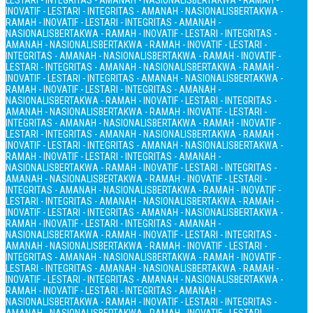
LESTARI - INTEGRITAS - AMANAH - NASIONALIS
BERTAKWA - RAMAH -
INOVATIF - LESTARI - INTEGRITAS - AMANAH - NASIONALIS
BERTAKWA -
RAMAH - INOVATIF - LESTARI - INTEGRITAS - AMANAH -
NASIONALIS
BERTAKWA - RAMAH - INOVATIF - LESTARI - INTEGRITAS -
AMANAH - NASIONALIS
BERTAKWA - RAMAH - INOVATIF - LESTARI -
INTEGRITAS - AMANAH - NASIONALIS
BERTAKWA - RAMAH - INOVATIF -
LESTARI - INTEGRITAS - AMANAH - NASIONALIS
BERTAKWA - RAMAH -
INOVATIF - LESTARI - INTEGRITAS - AMANAH - NASIONALIS
BERTAKWA -
RAMAH - INOVATIF - LESTARI - INTEGRITAS - AMANAH -
NASIONALIS
BERTAKWA - RAMAH - INOVATIF - LESTARI - INTEGRITAS -
AMANAH - NASIONALIS
BERTAKWA - RAMAH - INOVATIF - LESTARI -
INTEGRITAS - AMANAH - NASIONALIS
BERTAKWA - RAMAH - INOVATIF -
LESTARI - INTEGRITAS - AMANAH - NASIONALIS
BERTAKWA - RAMAH -
INOVATIF - LESTARI - INTEGRITAS - AMANAH - NASIONALIS
BERTAKWA -
RAMAH - INOVATIF - LESTARI - INTEGRITAS - AMANAH -
NASIONALIS
BERTAKWA - RAMAH - INOVATIF - LESTARI - INTEGRITAS -
AMANAH - NASIONALIS
BERTAKWA - RAMAH - INOVATIF - LESTARI -
INTEGRITAS - AMANAH - NASIONALIS
BERTAKWA - RAMAH - INOVATIF -
LESTARI - INTEGRITAS - AMANAH - NASIONALIS
BERTAKWA - RAMAH -
INOVATIF - LESTARI - INTEGRITAS - AMANAH - NASIONALIS
BERTAKWA -
RAMAH - INOVATIF - LESTARI - INTEGRITAS - AMANAH -
NASIONALIS
BERTAKWA - RAMAH - INOVATIF - LESTARI - INTEGRITAS -
AMANAH - NASIONALIS
BERTAKWA - RAMAH - INOVATIF - LESTARI -
INTEGRITAS - AMANAH - NASIONALIS
BERTAKWA - RAMAH - INOVATIF -
LESTARI - INTEGRITAS - AMANAH - NASIONALIS
BERTAKWA - RAMAH -
INOVATIF - LESTARI - INTEGRITAS - AMANAH - NASIONALIS
BERTAKWA -
RAMAH - INOVATIF - LESTARI - INTEGRITAS - AMANAH -
NASIONALIS
BERTAKWA - RAMAH - INOVATIF - LESTARI - INTEGRITAS -