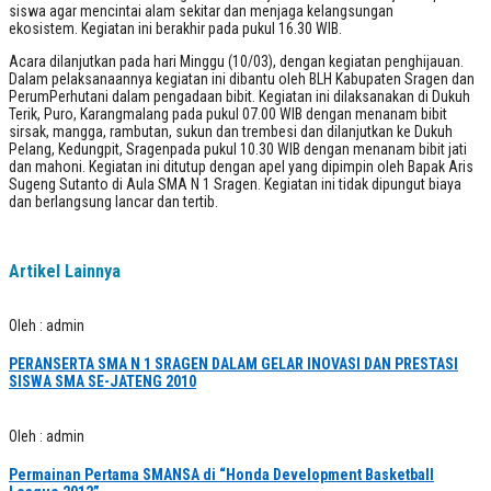
siswa agar mencintai alam sekitar dan menjaga kelangsungan
ekosistem. Kegiatan ini berakhir pada pukul 16.30 WIB.
Acara dilanjutkan pada hari Minggu (10/03), dengan kegiatan penghijauan.
Dalam pelaksanaannya kegiatan ini dibantu oleh BLH Kabupaten Sragen dan
PerumPerhutani dalam pengadaan bibit. Kegiatan ini dilaksanakan di Dukuh
Terik, Puro, Karangmalang pada pukul 07.00 WIB dengan menanam bibit
sirsak, mangga, rambutan, sukun dan trembesi dan dilanjutkan ke Dukuh
Pelang, Kedungpit, Sragenpada pukul 10.30 WIB dengan menanam bibit jati
dan mahoni. Kegiatan ini ditutup dengan apel yang dipimpin oleh Bapak Aris
Sugeng Sutanto di Aula SMA N 1 Sragen. Kegiatan ini tidak dipungut biaya
dan berlangsung lancar dan tertib.
Artikel Lainnya
Oleh : admin
PERANSERTA SMA N 1 SRAGEN DALAM GELAR INOVASI DAN PRESTASI
SISWA SMA SE-JATENG 2010
Oleh : admin
Permainan Pertama SMANSA di “Honda Development Basketball