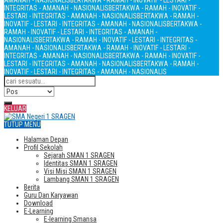
AMANAH - NASIONALIS
BERTAKWA - RAMAH - INOVATIF - LESTARI -
INTEGRITAS - AMANAH - NASIONALIS
BERTAKWA - RAMAH - INOVATIF -
LESTARI - INTEGRITAS - AMANAH - NASIONALIS
BERTAKWA - RAMAH -
INOVATIF - LESTARI - INTEGRITAS - AMANAH - NASIONALIS
BERTAKWA -
RAMAH - INOVATIF - LESTARI - INTEGRITAS - AMANAH -
NASIONALIS
BERTAKWA - RAMAH - INOVATIF - LESTARI - INTEGRITAS -
AMANAH - NASIONALIS
BERTAKWA - RAMAH - INOVATIF - LESTARI -
INTEGRITAS - AMANAH - NASIONALIS
BERTAKWA - RAMAH - INOVATIF -
LESTARI - INTEGRITAS - AMANAH - NASIONALIS
BERTAKWA - RAMAH -
INOVATIF - LESTARI - INTEGRITAS - AMANAH - NASIONALIS
KELUAR
TUTUP MENU
Halaman Depan
Profil Sekolah
Sejarah SMAN 1 SRAGEN
Identitas SMAN 1 SRAGEN
Visi Misi SMAN 1 SRAGEN
Lambang SMAN 1 SRAGEN
Berita
Guru Dan Karyawan
Download
E-Learning
E-learning Smansa