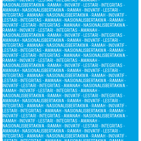
RAMAH - INOVATIF - LESTARI - INTEGRITAS - AMANAH -
NASIONALIS
BERTAKWA - RAMAH - INOVATIF - LESTARI - INTEGRITAS -
AMANAH - NASIONALIS
BERTAKWA - RAMAH - INOVATIF - LESTARI -
INTEGRITAS - AMANAH - NASIONALIS
BERTAKWA - RAMAH - INOVATIF -
LESTARI - INTEGRITAS - AMANAH - NASIONALIS
BERTAKWA - RAMAH -
INOVATIF - LESTARI - INTEGRITAS - AMANAH - NASIONALIS
BERTAKWA -
RAMAH - INOVATIF - LESTARI - INTEGRITAS - AMANAH -
NASIONALIS
BERTAKWA - RAMAH - INOVATIF - LESTARI - INTEGRITAS -
AMANAH - NASIONALIS
BERTAKWA - RAMAH - INOVATIF - LESTARI -
INTEGRITAS - AMANAH - NASIONALIS
BERTAKWA - RAMAH - INOVATIF -
LESTARI - INTEGRITAS - AMANAH - NASIONALIS
BERTAKWA - RAMAH -
INOVATIF - LESTARI - INTEGRITAS - AMANAH - NASIONALIS
BERTAKWA -
RAMAH - INOVATIF - LESTARI - INTEGRITAS - AMANAH -
NASIONALIS
BERTAKWA - RAMAH - INOVATIF - LESTARI - INTEGRITAS -
AMANAH - NASIONALIS
BERTAKWA - RAMAH - INOVATIF - LESTARI -
INTEGRITAS - AMANAH - NASIONALIS
BERTAKWA - RAMAH - INOVATIF -
LESTARI - INTEGRITAS - AMANAH - NASIONALIS
BERTAKWA - RAMAH -
INOVATIF - LESTARI - INTEGRITAS - AMANAH - NASIONALIS
BERTAKWA -
RAMAH - INOVATIF - LESTARI - INTEGRITAS - AMANAH -
NASIONALIS
BERTAKWA - RAMAH - INOVATIF - LESTARI - INTEGRITAS -
AMANAH - NASIONALIS
BERTAKWA - RAMAH - INOVATIF - LESTARI -
INTEGRITAS - AMANAH - NASIONALIS
BERTAKWA - RAMAH - INOVATIF -
LESTARI - INTEGRITAS - AMANAH - NASIONALIS
BERTAKWA - RAMAH -
INOVATIF - LESTARI - INTEGRITAS - AMANAH - NASIONALIS
BERTAKWA -
RAMAH - INOVATIF - LESTARI - INTEGRITAS - AMANAH -
NASIONALIS
BERTAKWA - RAMAH - INOVATIF - LESTARI - INTEGRITAS -
AMANAH - NASIONALIS
BERTAKWA - RAMAH - INOVATIF - LESTARI -
INTEGRITAS - AMANAH - NASIONALIS
BERTAKWA - RAMAH - INOVATIF -