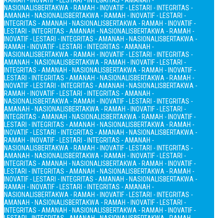
RAMAH - INOVATIF - LESTARI - INTEGRITAS - AMANAH -
NASIONALIS
BERTAKWA - RAMAH - INOVATIF - LESTARI - INTEGRITAS -
AMANAH - NASIONALIS
BERTAKWA - RAMAH - INOVATIF - LESTARI -
INTEGRITAS - AMANAH - NASIONALIS
BERTAKWA - RAMAH - INOVATIF -
LESTARI - INTEGRITAS - AMANAH - NASIONALIS
BERTAKWA - RAMAH -
INOVATIF - LESTARI - INTEGRITAS - AMANAH - NASIONALIS
BERTAKWA -
RAMAH - INOVATIF - LESTARI - INTEGRITAS - AMANAH -
NASIONALIS
BERTAKWA - RAMAH - INOVATIF - LESTARI - INTEGRITAS -
AMANAH - NASIONALIS
BERTAKWA - RAMAH - INOVATIF - LESTARI -
INTEGRITAS - AMANAH - NASIONALIS
BERTAKWA - RAMAH - INOVATIF -
LESTARI - INTEGRITAS - AMANAH - NASIONALIS
BERTAKWA - RAMAH -
INOVATIF - LESTARI - INTEGRITAS - AMANAH - NASIONALIS
BERTAKWA -
RAMAH - INOVATIF - LESTARI - INTEGRITAS - AMANAH -
NASIONALIS
BERTAKWA - RAMAH - INOVATIF - LESTARI - INTEGRITAS -
AMANAH - NASIONALIS
BERTAKWA - RAMAH - INOVATIF - LESTARI -
INTEGRITAS - AMANAH - NASIONALIS
BERTAKWA - RAMAH - INOVATIF -
LESTARI - INTEGRITAS - AMANAH - NASIONALIS
BERTAKWA - RAMAH -
INOVATIF - LESTARI - INTEGRITAS - AMANAH - NASIONALIS
BERTAKWA -
RAMAH - INOVATIF - LESTARI - INTEGRITAS - AMANAH -
NASIONALIS
BERTAKWA - RAMAH - INOVATIF - LESTARI - INTEGRITAS -
AMANAH - NASIONALIS
BERTAKWA - RAMAH - INOVATIF - LESTARI -
INTEGRITAS - AMANAH - NASIONALIS
BERTAKWA - RAMAH - INOVATIF -
LESTARI - INTEGRITAS - AMANAH - NASIONALIS
BERTAKWA - RAMAH -
INOVATIF - LESTARI - INTEGRITAS - AMANAH - NASIONALIS
BERTAKWA -
RAMAH - INOVATIF - LESTARI - INTEGRITAS - AMANAH -
NASIONALIS
BERTAKWA - RAMAH - INOVATIF - LESTARI - INTEGRITAS -
AMANAH - NASIONALIS
BERTAKWA - RAMAH - INOVATIF - LESTARI -
INTEGRITAS - AMANAH - NASIONALIS
BERTAKWA - RAMAH - INOVATIF -