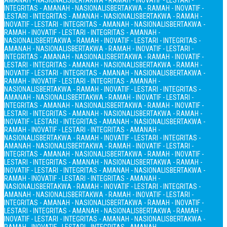
AMANAH - NASIONALIS
BERTAKWA - RAMAH - INOVATIF - LESTARI -
INTEGRITAS - AMANAH - NASIONALIS
BERTAKWA - RAMAH - INOVATIF -
LESTARI - INTEGRITAS - AMANAH - NASIONALIS
BERTAKWA - RAMAH -
INOVATIF - LESTARI - INTEGRITAS - AMANAH - NASIONALIS
BERTAKWA -
RAMAH - INOVATIF - LESTARI - INTEGRITAS - AMANAH -
NASIONALIS
BERTAKWA - RAMAH - INOVATIF - LESTARI - INTEGRITAS -
AMANAH - NASIONALIS
BERTAKWA - RAMAH - INOVATIF - LESTARI -
INTEGRITAS - AMANAH - NASIONALIS
BERTAKWA - RAMAH - INOVATIF -
LESTARI - INTEGRITAS - AMANAH - NASIONALIS
BERTAKWA - RAMAH -
INOVATIF - LESTARI - INTEGRITAS - AMANAH - NASIONALIS
BERTAKWA -
RAMAH - INOVATIF - LESTARI - INTEGRITAS - AMANAH -
NASIONALIS
BERTAKWA - RAMAH - INOVATIF - LESTARI - INTEGRITAS -
AMANAH - NASIONALIS
BERTAKWA - RAMAH - INOVATIF - LESTARI -
INTEGRITAS - AMANAH - NASIONALIS
BERTAKWA - RAMAH - INOVATIF -
LESTARI - INTEGRITAS - AMANAH - NASIONALIS
BERTAKWA - RAMAH -
INOVATIF - LESTARI - INTEGRITAS - AMANAH - NASIONALIS
BERTAKWA -
RAMAH - INOVATIF - LESTARI - INTEGRITAS - AMANAH -
NASIONALIS
BERTAKWA - RAMAH - INOVATIF - LESTARI - INTEGRITAS -
AMANAH - NASIONALIS
BERTAKWA - RAMAH - INOVATIF - LESTARI -
INTEGRITAS - AMANAH - NASIONALIS
BERTAKWA - RAMAH - INOVATIF -
LESTARI - INTEGRITAS - AMANAH - NASIONALIS
BERTAKWA - RAMAH -
INOVATIF - LESTARI - INTEGRITAS - AMANAH - NASIONALIS
BERTAKWA -
RAMAH - INOVATIF - LESTARI - INTEGRITAS - AMANAH -
NASIONALIS
BERTAKWA - RAMAH - INOVATIF - LESTARI - INTEGRITAS -
AMANAH - NASIONALIS
BERTAKWA - RAMAH - INOVATIF - LESTARI -
INTEGRITAS - AMANAH - NASIONALIS
BERTAKWA - RAMAH - INOVATIF -
LESTARI - INTEGRITAS - AMANAH - NASIONALIS
BERTAKWA - RAMAH -
INOVATIF - LESTARI - INTEGRITAS - AMANAH - NASIONALIS
BERTAKWA -