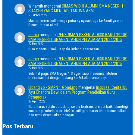
Winarsih
mengenai
DIMAS WIDHI ALUMNI SMA NEGERI 1
SRAGEN YANG MENJADI TARUNA AKMIL
5 Oktober 2022
Mantap keren poll smoga putra sy nyusul juga ke Akmil ya mas
Dimas...bravo akmil
admin
mengenai
PENERIMAN PESERTA DIDIK BARU (PPDB)
SMA NEGERI 1 SRAGEN TAHUN PELAJARAN 2014/2015
27 Mei 2022
Bisa menemui Wakil Kepala Bidang Kesiswaan.
admin
mengenai
PENERIMAN PESERTA DIDIK BARU (PPDB)
SMA NEGERI 1 SRAGEN TAHUN PELAJARAN 2014/2015
27 Mei 2022
Selamat pagi, SMA Negeri 1 Sragen siap menerima. Mohon
berkonsultasi dengan datang ke Sekolah secepanya.
Isbandiyo - SMPN 1 Gondang
mengenai
Inspirasi Cerita Ibu
Ayu Chandra Dewi dalam Program Pendidikan Guru
Penggerak
27 April 2022
Guru harus selalu uptodate, selalu bertransformasi baik teknologi
maupun pembelajaran. Ide2 kreatif guru harus terus dimunculkan
dan tentu disesuaikan dengan…
Pos Terbaru