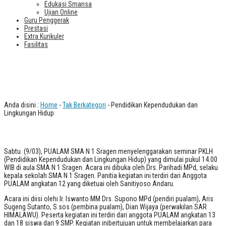
Edukasi Smansa
Ujian Online
Guru Penggerak
Prestasi
Extra Kurikuler
Fasilitas
Pendidikan Kependudukan dan
Lingkungan Hidup
Anda disini :
Home
-
Tak Berkategori
- Pendidikan Kependudukan dan
Lingkungan Hidup
Sabtu (9/03), PUALAM SMA N 1 Sragen menyelenggarakan seminar PKLH
(Pendidikan Kependudukan dan Lingkungan Hidup) yang dimulai pukul 14.00
WIB di aula SMA N 1 Sragen. Acara ini dibuka oleh Drs. Parihadi MPd, selaku
kepala sekolah SMA N 1 Sragen. Panitia kegiatan ini terdiri dari Anggota
PUALAM angkatan 12 yang diketuai oleh Sanitiyoso Andaru.
Acara ini diisi olehi Ir. Iswanto MM Drs. Supono MPd (pendiri pualam), Aris
Sugeng Sutanto, S.sos (pembina pualam), Dian Wijaya (perwakilan SAR
HIMALAWU). Peserta kegiatan ini terdiri dari anggota PUALAM angkatan 13
dan 18 siswa dari 9 SMP. Kegiatan inibertujuan untuk membelajarkan para