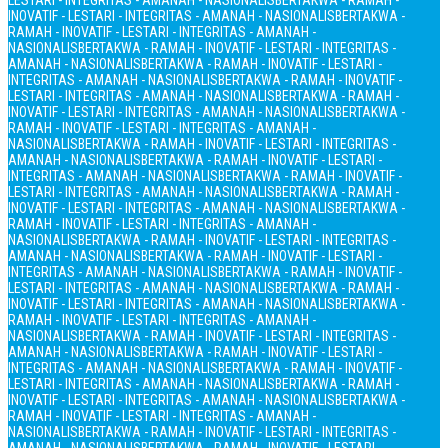
LESTARI - INTEGRITAS - AMANAH - NASIONALIS
BERTAKWA - RAMAH -
INOVATIF - LESTARI - INTEGRITAS - AMANAH - NASIONALIS
BERTAKWA -
RAMAH - INOVATIF - LESTARI - INTEGRITAS - AMANAH -
NASIONALIS
BERTAKWA - RAMAH - INOVATIF - LESTARI - INTEGRITAS -
AMANAH - NASIONALIS
BERTAKWA - RAMAH - INOVATIF - LESTARI -
INTEGRITAS - AMANAH - NASIONALIS
BERTAKWA - RAMAH - INOVATIF -
LESTARI - INTEGRITAS - AMANAH - NASIONALIS
BERTAKWA - RAMAH -
INOVATIF - LESTARI - INTEGRITAS - AMANAH - NASIONALIS
BERTAKWA -
RAMAH - INOVATIF - LESTARI - INTEGRITAS - AMANAH -
NASIONALIS
BERTAKWA - RAMAH - INOVATIF - LESTARI - INTEGRITAS -
AMANAH - NASIONALIS
BERTAKWA - RAMAH - INOVATIF - LESTARI -
INTEGRITAS - AMANAH - NASIONALIS
BERTAKWA - RAMAH - INOVATIF -
LESTARI - INTEGRITAS - AMANAH - NASIONALIS
BERTAKWA - RAMAH -
INOVATIF - LESTARI - INTEGRITAS - AMANAH - NASIONALIS
BERTAKWA -
RAMAH - INOVATIF - LESTARI - INTEGRITAS - AMANAH -
NASIONALIS
BERTAKWA - RAMAH - INOVATIF - LESTARI - INTEGRITAS -
AMANAH - NASIONALIS
BERTAKWA - RAMAH - INOVATIF - LESTARI -
INTEGRITAS - AMANAH - NASIONALIS
BERTAKWA - RAMAH - INOVATIF -
LESTARI - INTEGRITAS - AMANAH - NASIONALIS
BERTAKWA - RAMAH -
INOVATIF - LESTARI - INTEGRITAS - AMANAH - NASIONALIS
BERTAKWA -
RAMAH - INOVATIF - LESTARI - INTEGRITAS - AMANAH -
NASIONALIS
BERTAKWA - RAMAH - INOVATIF - LESTARI - INTEGRITAS -
AMANAH - NASIONALIS
BERTAKWA - RAMAH - INOVATIF - LESTARI -
INTEGRITAS - AMANAH - NASIONALIS
BERTAKWA - RAMAH - INOVATIF -
LESTARI - INTEGRITAS - AMANAH - NASIONALIS
BERTAKWA - RAMAH -
INOVATIF - LESTARI - INTEGRITAS - AMANAH - NASIONALIS
BERTAKWA -
RAMAH - INOVATIF - LESTARI - INTEGRITAS - AMANAH -
NASIONALIS
BERTAKWA - RAMAH - INOVATIF - LESTARI - INTEGRITAS -