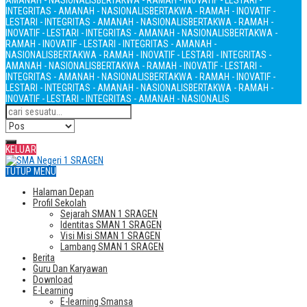
AMANAH - NASIONALIS
BERTAKWA - RAMAH - INOVATIF - LESTARI -
INTEGRITAS - AMANAH - NASIONALIS
BERTAKWA - RAMAH - INOVATIF -
LESTARI - INTEGRITAS - AMANAH - NASIONALIS
BERTAKWA - RAMAH -
INOVATIF - LESTARI - INTEGRITAS - AMANAH - NASIONALIS
BERTAKWA -
RAMAH - INOVATIF - LESTARI - INTEGRITAS - AMANAH -
NASIONALIS
BERTAKWA - RAMAH - INOVATIF - LESTARI - INTEGRITAS -
AMANAH - NASIONALIS
BERTAKWA - RAMAH - INOVATIF - LESTARI -
INTEGRITAS - AMANAH - NASIONALIS
BERTAKWA - RAMAH - INOVATIF -
LESTARI - INTEGRITAS - AMANAH - NASIONALIS
BERTAKWA - RAMAH -
INOVATIF - LESTARI - INTEGRITAS - AMANAH - NASIONALIS
KELUAR
TUTUP MENU
Halaman Depan
Profil Sekolah
Sejarah SMAN 1 SRAGEN
Identitas SMAN 1 SRAGEN
Visi Misi SMAN 1 SRAGEN
Lambang SMAN 1 SRAGEN
Berita
Guru Dan Karyawan
Download
E-Learning
E-learning Smansa