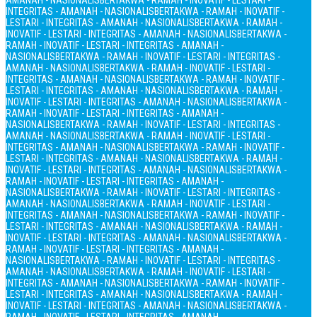
AMANAH - NASIONALIS
BERTAKWA - RAMAH - INOVATIF - LESTARI -
INTEGRITAS - AMANAH - NASIONALIS
BERTAKWA - RAMAH - INOVATIF -
LESTARI - INTEGRITAS - AMANAH - NASIONALIS
BERTAKWA - RAMAH -
INOVATIF - LESTARI - INTEGRITAS - AMANAH - NASIONALIS
BERTAKWA -
RAMAH - INOVATIF - LESTARI - INTEGRITAS - AMANAH -
NASIONALIS
BERTAKWA - RAMAH - INOVATIF - LESTARI - INTEGRITAS -
AMANAH - NASIONALIS
BERTAKWA - RAMAH - INOVATIF - LESTARI -
INTEGRITAS - AMANAH - NASIONALIS
BERTAKWA - RAMAH - INOVATIF -
LESTARI - INTEGRITAS - AMANAH - NASIONALIS
BERTAKWA - RAMAH -
INOVATIF - LESTARI - INTEGRITAS - AMANAH - NASIONALIS
BERTAKWA -
RAMAH - INOVATIF - LESTARI - INTEGRITAS - AMANAH -
NASIONALIS
BERTAKWA - RAMAH - INOVATIF - LESTARI - INTEGRITAS -
AMANAH - NASIONALIS
BERTAKWA - RAMAH - INOVATIF - LESTARI -
INTEGRITAS - AMANAH - NASIONALIS
BERTAKWA - RAMAH - INOVATIF -
LESTARI - INTEGRITAS - AMANAH - NASIONALIS
BERTAKWA - RAMAH -
INOVATIF - LESTARI - INTEGRITAS - AMANAH - NASIONALIS
BERTAKWA -
RAMAH - INOVATIF - LESTARI - INTEGRITAS - AMANAH -
NASIONALIS
BERTAKWA - RAMAH - INOVATIF - LESTARI - INTEGRITAS -
AMANAH - NASIONALIS
BERTAKWA - RAMAH - INOVATIF - LESTARI -
INTEGRITAS - AMANAH - NASIONALIS
BERTAKWA - RAMAH - INOVATIF -
LESTARI - INTEGRITAS - AMANAH - NASIONALIS
BERTAKWA - RAMAH -
INOVATIF - LESTARI - INTEGRITAS - AMANAH - NASIONALIS
BERTAKWA -
RAMAH - INOVATIF - LESTARI - INTEGRITAS - AMANAH -
NASIONALIS
BERTAKWA - RAMAH - INOVATIF - LESTARI - INTEGRITAS -
AMANAH - NASIONALIS
BERTAKWA - RAMAH - INOVATIF - LESTARI -
INTEGRITAS - AMANAH - NASIONALIS
BERTAKWA - RAMAH - INOVATIF -
LESTARI - INTEGRITAS - AMANAH - NASIONALIS
BERTAKWA - RAMAH -
INOVATIF - LESTARI - INTEGRITAS - AMANAH - NASIONALIS
BERTAKWA -