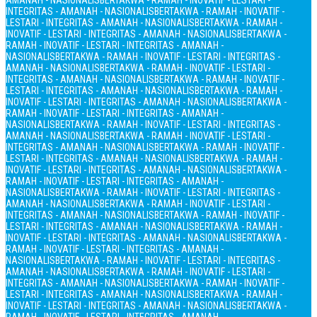
AMANAH - NASIONALIS
BERTAKWA - RAMAH - INOVATIF - LESTARI -
INTEGRITAS - AMANAH - NASIONALIS
BERTAKWA - RAMAH - INOVATIF -
LESTARI - INTEGRITAS - AMANAH - NASIONALIS
BERTAKWA - RAMAH -
INOVATIF - LESTARI - INTEGRITAS - AMANAH - NASIONALIS
BERTAKWA -
RAMAH - INOVATIF - LESTARI - INTEGRITAS - AMANAH -
NASIONALIS
BERTAKWA - RAMAH - INOVATIF - LESTARI - INTEGRITAS -
AMANAH - NASIONALIS
BERTAKWA - RAMAH - INOVATIF - LESTARI -
INTEGRITAS - AMANAH - NASIONALIS
BERTAKWA - RAMAH - INOVATIF -
LESTARI - INTEGRITAS - AMANAH - NASIONALIS
BERTAKWA - RAMAH -
INOVATIF - LESTARI - INTEGRITAS - AMANAH - NASIONALIS
BERTAKWA -
RAMAH - INOVATIF - LESTARI - INTEGRITAS - AMANAH -
NASIONALIS
BERTAKWA - RAMAH - INOVATIF - LESTARI - INTEGRITAS -
AMANAH - NASIONALIS
BERTAKWA - RAMAH - INOVATIF - LESTARI -
INTEGRITAS - AMANAH - NASIONALIS
BERTAKWA - RAMAH - INOVATIF -
LESTARI - INTEGRITAS - AMANAH - NASIONALIS
BERTAKWA - RAMAH -
INOVATIF - LESTARI - INTEGRITAS - AMANAH - NASIONALIS
BERTAKWA -
RAMAH - INOVATIF - LESTARI - INTEGRITAS - AMANAH -
NASIONALIS
BERTAKWA - RAMAH - INOVATIF - LESTARI - INTEGRITAS -
AMANAH - NASIONALIS
BERTAKWA - RAMAH - INOVATIF - LESTARI -
INTEGRITAS - AMANAH - NASIONALIS
BERTAKWA - RAMAH - INOVATIF -
LESTARI - INTEGRITAS - AMANAH - NASIONALIS
BERTAKWA - RAMAH -
INOVATIF - LESTARI - INTEGRITAS - AMANAH - NASIONALIS
BERTAKWA -
RAMAH - INOVATIF - LESTARI - INTEGRITAS - AMANAH -
NASIONALIS
BERTAKWA - RAMAH - INOVATIF - LESTARI - INTEGRITAS -
AMANAH - NASIONALIS
BERTAKWA - RAMAH - INOVATIF - LESTARI -
INTEGRITAS - AMANAH - NASIONALIS
BERTAKWA - RAMAH - INOVATIF -
LESTARI - INTEGRITAS - AMANAH - NASIONALIS
BERTAKWA - RAMAH -
INOVATIF - LESTARI - INTEGRITAS - AMANAH - NASIONALIS
BERTAKWA -