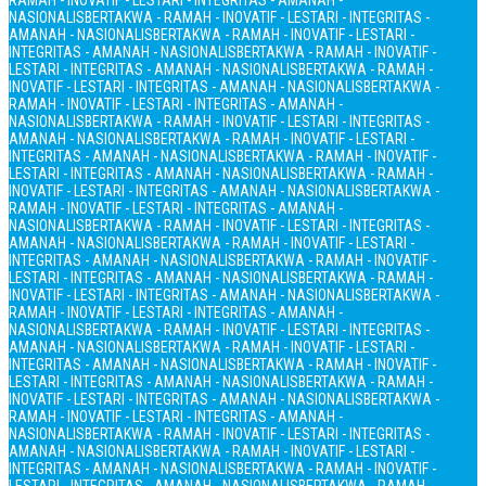
RAMAH - INOVATIF - LESTARI - INTEGRITAS - AMANAH -
NASIONALIS
BERTAKWA - RAMAH - INOVATIF - LESTARI - INTEGRITAS -
AMANAH - NASIONALIS
BERTAKWA - RAMAH - INOVATIF - LESTARI -
INTEGRITAS - AMANAH - NASIONALIS
BERTAKWA - RAMAH - INOVATIF -
LESTARI - INTEGRITAS - AMANAH - NASIONALIS
BERTAKWA - RAMAH -
INOVATIF - LESTARI - INTEGRITAS - AMANAH - NASIONALIS
BERTAKWA -
RAMAH - INOVATIF - LESTARI - INTEGRITAS - AMANAH -
NASIONALIS
BERTAKWA - RAMAH - INOVATIF - LESTARI - INTEGRITAS -
AMANAH - NASIONALIS
BERTAKWA - RAMAH - INOVATIF - LESTARI -
INTEGRITAS - AMANAH - NASIONALIS
BERTAKWA - RAMAH - INOVATIF -
LESTARI - INTEGRITAS - AMANAH - NASIONALIS
BERTAKWA - RAMAH -
INOVATIF - LESTARI - INTEGRITAS - AMANAH - NASIONALIS
BERTAKWA -
RAMAH - INOVATIF - LESTARI - INTEGRITAS - AMANAH -
NASIONALIS
BERTAKWA - RAMAH - INOVATIF - LESTARI - INTEGRITAS -
AMANAH - NASIONALIS
BERTAKWA - RAMAH - INOVATIF - LESTARI -
INTEGRITAS - AMANAH - NASIONALIS
BERTAKWA - RAMAH - INOVATIF -
LESTARI - INTEGRITAS - AMANAH - NASIONALIS
BERTAKWA - RAMAH -
INOVATIF - LESTARI - INTEGRITAS - AMANAH - NASIONALIS
BERTAKWA -
RAMAH - INOVATIF - LESTARI - INTEGRITAS - AMANAH -
NASIONALIS
BERTAKWA - RAMAH - INOVATIF - LESTARI - INTEGRITAS -
AMANAH - NASIONALIS
BERTAKWA - RAMAH - INOVATIF - LESTARI -
INTEGRITAS - AMANAH - NASIONALIS
BERTAKWA - RAMAH - INOVATIF -
LESTARI - INTEGRITAS - AMANAH - NASIONALIS
BERTAKWA - RAMAH -
INOVATIF - LESTARI - INTEGRITAS - AMANAH - NASIONALIS
BERTAKWA -
RAMAH - INOVATIF - LESTARI - INTEGRITAS - AMANAH -
NASIONALIS
BERTAKWA - RAMAH - INOVATIF - LESTARI - INTEGRITAS -
AMANAH - NASIONALIS
BERTAKWA - RAMAH - INOVATIF - LESTARI -
INTEGRITAS - AMANAH - NASIONALIS
BERTAKWA - RAMAH - INOVATIF -