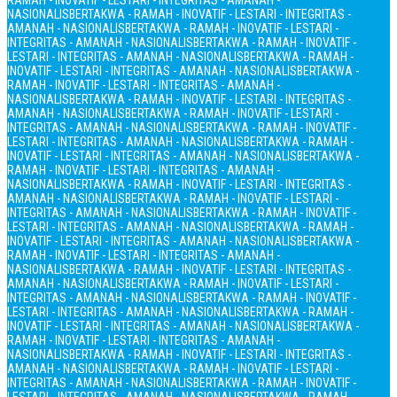
RAMAH - INOVATIF - LESTARI - INTEGRITAS - AMANAH -
NASIONALIS
BERTAKWA - RAMAH - INOVATIF - LESTARI - INTEGRITAS -
AMANAH - NASIONALIS
BERTAKWA - RAMAH - INOVATIF - LESTARI -
INTEGRITAS - AMANAH - NASIONALIS
BERTAKWA - RAMAH - INOVATIF -
LESTARI - INTEGRITAS - AMANAH - NASIONALIS
BERTAKWA - RAMAH -
INOVATIF - LESTARI - INTEGRITAS - AMANAH - NASIONALIS
BERTAKWA -
RAMAH - INOVATIF - LESTARI - INTEGRITAS - AMANAH -
NASIONALIS
BERTAKWA - RAMAH - INOVATIF - LESTARI - INTEGRITAS -
AMANAH - NASIONALIS
BERTAKWA - RAMAH - INOVATIF - LESTARI -
INTEGRITAS - AMANAH - NASIONALIS
BERTAKWA - RAMAH - INOVATIF -
LESTARI - INTEGRITAS - AMANAH - NASIONALIS
BERTAKWA - RAMAH -
INOVATIF - LESTARI - INTEGRITAS - AMANAH - NASIONALIS
BERTAKWA -
RAMAH - INOVATIF - LESTARI - INTEGRITAS - AMANAH -
NASIONALIS
BERTAKWA - RAMAH - INOVATIF - LESTARI - INTEGRITAS -
AMANAH - NASIONALIS
BERTAKWA - RAMAH - INOVATIF - LESTARI -
INTEGRITAS - AMANAH - NASIONALIS
BERTAKWA - RAMAH - INOVATIF -
LESTARI - INTEGRITAS - AMANAH - NASIONALIS
BERTAKWA - RAMAH -
INOVATIF - LESTARI - INTEGRITAS - AMANAH - NASIONALIS
BERTAKWA -
RAMAH - INOVATIF - LESTARI - INTEGRITAS - AMANAH -
NASIONALIS
BERTAKWA - RAMAH - INOVATIF - LESTARI - INTEGRITAS -
AMANAH - NASIONALIS
BERTAKWA - RAMAH - INOVATIF - LESTARI -
INTEGRITAS - AMANAH - NASIONALIS
BERTAKWA - RAMAH - INOVATIF -
LESTARI - INTEGRITAS - AMANAH - NASIONALIS
BERTAKWA - RAMAH -
INOVATIF - LESTARI - INTEGRITAS - AMANAH - NASIONALIS
BERTAKWA -
RAMAH - INOVATIF - LESTARI - INTEGRITAS - AMANAH -
NASIONALIS
BERTAKWA - RAMAH - INOVATIF - LESTARI - INTEGRITAS -
AMANAH - NASIONALIS
BERTAKWA - RAMAH - INOVATIF - LESTARI -
INTEGRITAS - AMANAH - NASIONALIS
BERTAKWA - RAMAH - INOVATIF -