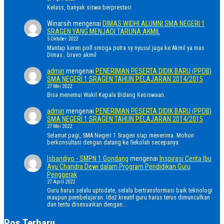
Kelass, banyak siswa berprestasi
Winarsih
mengenai
DIMAS WIDHI ALUMNI SMA NEGERI 1
SRAGEN YANG MENJADI TARUNA AKMIL
5 Oktober 2022
Mantap keren poll smoga putra sy nyusul juga ke Akmil ya mas
Dimas...bravo akmil
admin
mengenai
PENERIMAN PESERTA DIDIK BARU (PPDB)
SMA NEGERI 1 SRAGEN TAHUN PELAJARAN 2014/2015
27 Mei 2022
Bisa menemui Wakil Kepala Bidang Kesiswaan.
admin
mengenai
PENERIMAN PESERTA DIDIK BARU (PPDB)
SMA NEGERI 1 SRAGEN TAHUN PELAJARAN 2014/2015
27 Mei 2022
Selamat pagi, SMA Negeri 1 Sragen siap menerima. Mohon
berkonsultasi dengan datang ke Sekolah secepanya.
Isbandiyo - SMPN 1 Gondang
mengenai
Inspirasi Cerita Ibu
Ayu Chandra Dewi dalam Program Pendidikan Guru
Penggerak
27 April 2022
Guru harus selalu uptodate, selalu bertransformasi baik teknologi
maupun pembelajaran. Ide2 kreatif guru harus terus dimunculkan
dan tentu disesuaikan dengan…
Pos Terbaru