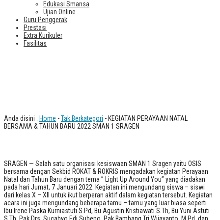
Edukasi Smansa
Ujian Online
Guru Penggerak
Prestasi
Extra Kurikuler
Fasilitas
KEGIATAN PERAYAAN NATAL
BERSAMA & TAHUN BARU 2022 SMAN
1 SRAGEN
Anda disini :
Home
-
Tak Berkategori
- KEGIATAN PERAYAAN NATAL
BERSAMA & TAHUN BARU 2022 SMAN 1 SRAGEN
SRAGEN — Salah satu organisasi kesiswaan SMAN 1 Sragen yaitu OSIS
bersama dengan Sekbid ROKAT & ROKRIS mengadakan kegiatan Perayaan
Natal dan Tahun Baru dengan tema ” Light Up Around You” yang diadakan
pada hari Jumat, 7 Januari 2022. Kegiatan ini mengundang siswa – siswi
dari kelas X – XII untuk ikut berperan aktif dalam kegiatan tersebut. Kegiatan
acara ini juga mengundang beberapa tamu – tamu yang luar biasa seperti
Ibu Irene Paska Kurniastuti S.Pd, Bu Agustin Kristiawati S.Th, Bu Yuni Astuti
S.Th, Pak Drs. Sucahyo Edi Subeno, Pak Bambang Tri Wijayanto, M.Pd, dan