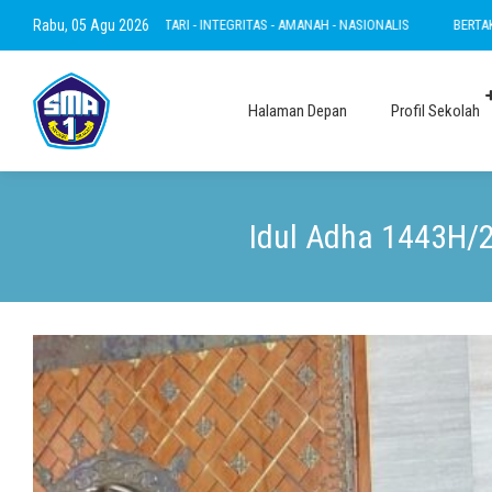
 INOVATIF - LESTARI - INTEGRITAS - AMANAH - NASIONALIS
Rabu, 05 Agu 2026
BERTAKWA - RAMAH 
Halaman Depan
Profil Sekolah
Idul Adha 1443H/2