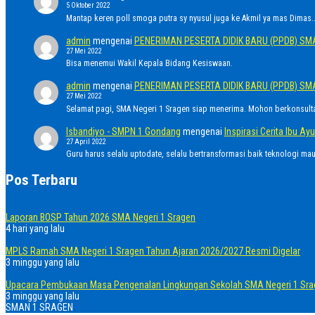
5 Oktober 2022
Mantap keren poll smoga putra sy nyusul juga ke Akmil ya mas Dimas..
admin
mengenai
PENERIMAN PESERTA DIDIK BARU (PPDB) SM
27 Mei 2022
Bisa menemui Wakil Kepala Bidang Kesiswaan.
admin
mengenai
PENERIMAN PESERTA DIDIK BARU (PPDB) SM
27 Mei 2022
Selamat pagi, SMA Negeri 1 Sragen siap menerima. Mohon berkonsult
Isbandiyo - SMPN 1 Gondang
mengenai
Inspirasi Cerita Ibu 
27 April 2022
Guru harus selalu uptodate, selalu bertransformasi baik teknologi ma
Pos Terbaru
Laporan BOSP Tahun 2026 SMA Negeri 1 Sragen
4 hari yang lalu
MPLS Ramah SMA Negeri 1 Sragen Tahun Ajaran 2026/2027 Resmi Digelar
3 minggu yang lalu
Upacara Pembukaan Masa Pengenalan Lingkungan Sekolah SMA Negeri 1 Sra
3 minggu yang lalu
SMAN 1 SRAGEN