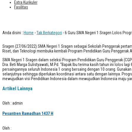
Extra Kurikuler
Fasilitas
6 Guru SMA Negeri 1 Sragen Lolos Pro
Anda disini :
Home
-
Tak Berkategori
- 6 Guru SMA Negeri 1 Sragen Lolos Prog
Sragen (27/06/2022) SMA Negeri 1 Sragen sebagai Sekolah Penggerak pertama 
Riset, dan Teknologi membuka kembali Program Pendidikan Guru Penggerak A
SMA Negeri 1 Sragen dalam seleksi Program Pendidikan Guru Penggerak (CGP)
Dra. Beti Marga Sulistyawati, M.Pd. “Bapak Ibu terima kasih tahun ini lolos l
persaingannya seluruh Indonesia 1 orang bersaing dengan 10 orang. Gunaka
selanjutnya sehingga diperlukan koordinasi antara satu dengan lainnya. Prog
mewujudkan visi Pendidikan Indonesia dalam mewujudkan Indonesia maju yang b
Artikel Lainnya
Oleh : admin
Pesantren Ramadhan 1437 H
Oleh :