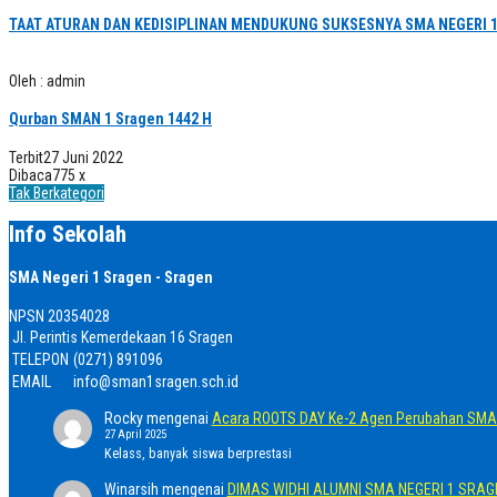
TAAT ATURAN DAN KEDISIPLINAN MENDUKUNG SUKSESNYA SMA NEGERI 
Oleh : admin
Qurban SMAN 1 Sragen 1442 H
Terbit
27 Juni 2022
Dibaca
775 x
Tak Berkategori
Info Sekolah
SMA Negeri 1 Sragen - Sragen
NPSN
20354028
Jl. Perintis Kemerdekaan 16 Sragen
TELEPON
(0271) 891096
EMAIL
info@sman1sragen.sch.id
Rocky
mengenai
Acara ROOTS DAY Ke-2 Agen Perubahan SMA 
27 April 2025
Kelass, banyak siswa berprestasi
Winarsih
mengenai
DIMAS WIDHI ALUMNI SMA NEGERI 1 SRA