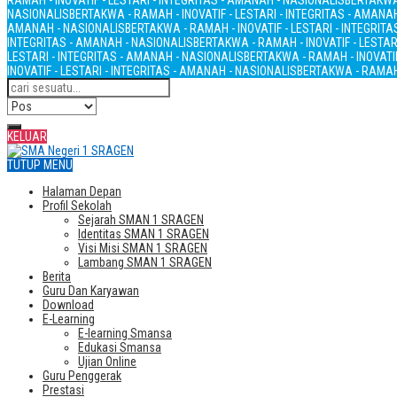
RAMAH - INOVATIF - LESTARI - INTEGRITAS - AMANAH - NASIONALIS
BERTAKWA 
NASIONALIS
BERTAKWA - RAMAH - INOVATIF - LESTARI - INTEGRITAS - AMANA
AMANAH - NASIONALIS
BERTAKWA - RAMAH - INOVATIF - LESTARI - INTEGRIT
INTEGRITAS - AMANAH - NASIONALIS
BERTAKWA - RAMAH - INOVATIF - LESTAR
LESTARI - INTEGRITAS - AMANAH - NASIONALIS
BERTAKWA - RAMAH - INOVATIF
INOVATIF - LESTARI - INTEGRITAS - AMANAH - NASIONALIS
BERTAKWA - RAMAH 
KELUAR
TUTUP MENU
Halaman Depan
Profil Sekolah
Sejarah SMAN 1 SRAGEN
Identitas SMAN 1 SRAGEN
Visi Misi SMAN 1 SRAGEN
Lambang SMAN 1 SRAGEN
Berita
Guru Dan Karyawan
Download
E-Learning
E-learning Smansa
Edukasi Smansa
Ujian Online
Guru Penggerak
Prestasi