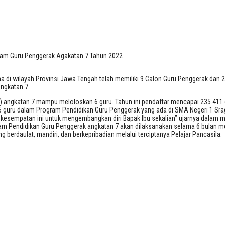
gram Guru Penggerak Agakatan 7 Tahun 
ram Guru Penggerak Agakatan 7 Tahun 2022
di wilayah Provinsi Jawa Tengah telah memiliki 9 Calon Guru Penggerak dan 2 
ngkatan 7.
 angkatan 7 mampu meloloskan 6 guru. Tahun ini pendaftar mencapai 235.411 da
agi 6 guru dalam Program Pendidikan Guru Penggerak yang ada di SMA Negeri 1 Sr
n kesempatan ini untuk mengembangkan diri Bapak Ibu sekalian” ujarnya dalam
ram Pendidikan Guru Penggerak angkatan 7 akan dilaksanakan selama 6 bulan me
erdaulat, mandiri, dan berkepribadian melalui terciptanya Pelajar Pancasila.