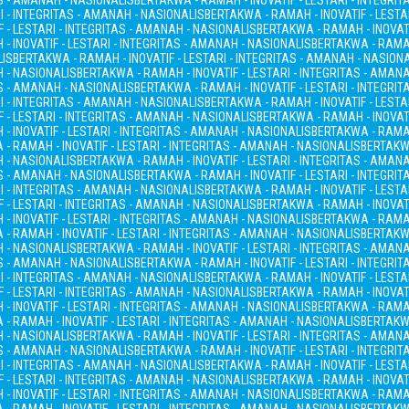
AS - AMANAH - NASIONALIS
BERTAKWA - RAMAH - INOVATIF - LESTARI - INTEGRI
I - INTEGRITAS - AMANAH - NASIONALIS
BERTAKWA - RAMAH - INOVATIF - LESTA
 - LESTARI - INTEGRITAS - AMANAH - NASIONALIS
BERTAKWA - RAMAH - INOVATI
- INOVATIF - LESTARI - INTEGRITAS - AMANAH - NASIONALIS
BERTAKWA - RAMAH
LIS
BERTAKWA - RAMAH - INOVATIF - LESTARI - INTEGRITAS - AMANAH - NASION
H - NASIONALIS
BERTAKWA - RAMAH - INOVATIF - LESTARI - INTEGRITAS - AMAN
AS - AMANAH - NASIONALIS
BERTAKWA - RAMAH - INOVATIF - LESTARI - INTEGRI
I - INTEGRITAS - AMANAH - NASIONALIS
BERTAKWA - RAMAH - INOVATIF - LESTA
 - LESTARI - INTEGRITAS - AMANAH - NASIONALIS
BERTAKWA - RAMAH - INOVATI
- INOVATIF - LESTARI - INTEGRITAS - AMANAH - NASIONALIS
BERTAKWA - RAMAH
- RAMAH - INOVATIF - LESTARI - INTEGRITAS - AMANAH - NASIONALIS
BERTAKWA
H - NASIONALIS
BERTAKWA - RAMAH - INOVATIF - LESTARI - INTEGRITAS - AMAN
AS - AMANAH - NASIONALIS
BERTAKWA - RAMAH - INOVATIF - LESTARI - INTEGRI
I - INTEGRITAS - AMANAH - NASIONALIS
BERTAKWA - RAMAH - INOVATIF - LESTA
 - LESTARI - INTEGRITAS - AMANAH - NASIONALIS
BERTAKWA - RAMAH - INOVATI
- INOVATIF - LESTARI - INTEGRITAS - AMANAH - NASIONALIS
BERTAKWA - RAMAH
- RAMAH - INOVATIF - LESTARI - INTEGRITAS - AMANAH - NASIONALIS
BERTAKWA
H - NASIONALIS
BERTAKWA - RAMAH - INOVATIF - LESTARI - INTEGRITAS - AMAN
AS - AMANAH - NASIONALIS
BERTAKWA - RAMAH - INOVATIF - LESTARI - INTEGRI
I - INTEGRITAS - AMANAH - NASIONALIS
BERTAKWA - RAMAH - INOVATIF - LESTA
 - LESTARI - INTEGRITAS - AMANAH - NASIONALIS
BERTAKWA - RAMAH - INOVATI
- INOVATIF - LESTARI - INTEGRITAS - AMANAH - NASIONALIS
BERTAKWA - RAMAH
- RAMAH - INOVATIF - LESTARI - INTEGRITAS - AMANAH - NASIONALIS
BERTAKWA
H - NASIONALIS
BERTAKWA - RAMAH - INOVATIF - LESTARI - INTEGRITAS - AMAN
AS - AMANAH - NASIONALIS
BERTAKWA - RAMAH - INOVATIF - LESTARI - INTEGRI
I - INTEGRITAS - AMANAH - NASIONALIS
BERTAKWA - RAMAH - INOVATIF - LESTA
 - LESTARI - INTEGRITAS - AMANAH - NASIONALIS
BERTAKWA - RAMAH - INOVATI
- INOVATIF - LESTARI - INTEGRITAS - AMANAH - NASIONALIS
BERTAKWA - RAMAH