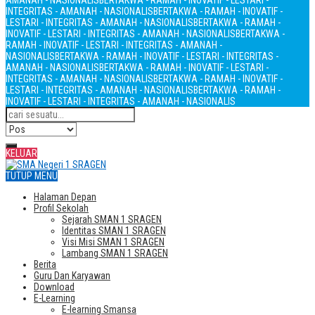
AMANAH - NASIONALIS
BERTAKWA - RAMAH - INOVATIF - LESTARI -
INTEGRITAS - AMANAH - NASIONALIS
BERTAKWA - RAMAH - INOVATIF -
LESTARI - INTEGRITAS - AMANAH - NASIONALIS
BERTAKWA - RAMAH -
INOVATIF - LESTARI - INTEGRITAS - AMANAH - NASIONALIS
BERTAKWA -
RAMAH - INOVATIF - LESTARI - INTEGRITAS - AMANAH -
NASIONALIS
BERTAKWA - RAMAH - INOVATIF - LESTARI - INTEGRITAS -
AMANAH - NASIONALIS
BERTAKWA - RAMAH - INOVATIF - LESTARI -
INTEGRITAS - AMANAH - NASIONALIS
BERTAKWA - RAMAH - INOVATIF -
LESTARI - INTEGRITAS - AMANAH - NASIONALIS
BERTAKWA - RAMAH -
INOVATIF - LESTARI - INTEGRITAS - AMANAH - NASIONALIS
KELUAR
TUTUP MENU
Halaman Depan
Profil Sekolah
Sejarah SMAN 1 SRAGEN
Identitas SMAN 1 SRAGEN
Visi Misi SMAN 1 SRAGEN
Lambang SMAN 1 SRAGEN
Berita
Guru Dan Karyawan
Download
E-Learning
E-learning Smansa