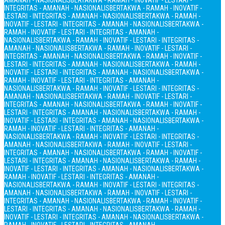
AMANAH - NASIONALIS
BERTAKWA - RAMAH - INOVATIF - LESTARI -
INTEGRITAS - AMANAH - NASIONALIS
BERTAKWA - RAMAH - INOVATIF -
LESTARI - INTEGRITAS - AMANAH - NASIONALIS
BERTAKWA - RAMAH -
INOVATIF - LESTARI - INTEGRITAS - AMANAH - NASIONALIS
BERTAKWA -
RAMAH - INOVATIF - LESTARI - INTEGRITAS - AMANAH -
NASIONALIS
BERTAKWA - RAMAH - INOVATIF - LESTARI - INTEGRITAS -
AMANAH - NASIONALIS
BERTAKWA - RAMAH - INOVATIF - LESTARI -
INTEGRITAS - AMANAH - NASIONALIS
BERTAKWA - RAMAH - INOVATIF -
LESTARI - INTEGRITAS - AMANAH - NASIONALIS
BERTAKWA - RAMAH -
INOVATIF - LESTARI - INTEGRITAS - AMANAH - NASIONALIS
BERTAKWA -
RAMAH - INOVATIF - LESTARI - INTEGRITAS - AMANAH -
NASIONALIS
BERTAKWA - RAMAH - INOVATIF - LESTARI - INTEGRITAS -
AMANAH - NASIONALIS
BERTAKWA - RAMAH - INOVATIF - LESTARI -
INTEGRITAS - AMANAH - NASIONALIS
BERTAKWA - RAMAH - INOVATIF -
LESTARI - INTEGRITAS - AMANAH - NASIONALIS
BERTAKWA - RAMAH -
INOVATIF - LESTARI - INTEGRITAS - AMANAH - NASIONALIS
BERTAKWA -
RAMAH - INOVATIF - LESTARI - INTEGRITAS - AMANAH -
NASIONALIS
BERTAKWA - RAMAH - INOVATIF - LESTARI - INTEGRITAS -
AMANAH - NASIONALIS
BERTAKWA - RAMAH - INOVATIF - LESTARI -
INTEGRITAS - AMANAH - NASIONALIS
BERTAKWA - RAMAH - INOVATIF -
LESTARI - INTEGRITAS - AMANAH - NASIONALIS
BERTAKWA - RAMAH -
INOVATIF - LESTARI - INTEGRITAS - AMANAH - NASIONALIS
BERTAKWA -
RAMAH - INOVATIF - LESTARI - INTEGRITAS - AMANAH -
NASIONALIS
BERTAKWA - RAMAH - INOVATIF - LESTARI - INTEGRITAS -
AMANAH - NASIONALIS
BERTAKWA - RAMAH - INOVATIF - LESTARI -
INTEGRITAS - AMANAH - NASIONALIS
BERTAKWA - RAMAH - INOVATIF -
LESTARI - INTEGRITAS - AMANAH - NASIONALIS
BERTAKWA - RAMAH -
INOVATIF - LESTARI - INTEGRITAS - AMANAH - NASIONALIS
BERTAKWA -