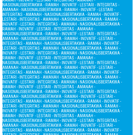
RAMAH - INOVATIF - LESTARI - INTEGRITAS - AMANAH -
NASIONALIS
BERTAKWA - RAMAH - INOVATIF - LESTARI - INTEGRITAS -
AMANAH - NASIONALIS
BERTAKWA - RAMAH - INOVATIF - LESTARI -
INTEGRITAS - AMANAH - NASIONALIS
BERTAKWA - RAMAH - INOVATIF -
LESTARI - INTEGRITAS - AMANAH - NASIONALIS
BERTAKWA - RAMAH -
INOVATIF - LESTARI - INTEGRITAS - AMANAH - NASIONALIS
BERTAKWA -
RAMAH - INOVATIF - LESTARI - INTEGRITAS - AMANAH -
NASIONALIS
BERTAKWA - RAMAH - INOVATIF - LESTARI - INTEGRITAS -
AMANAH - NASIONALIS
BERTAKWA - RAMAH - INOVATIF - LESTARI -
INTEGRITAS - AMANAH - NASIONALIS
BERTAKWA - RAMAH - INOVATIF -
LESTARI - INTEGRITAS - AMANAH - NASIONALIS
BERTAKWA - RAMAH -
INOVATIF - LESTARI - INTEGRITAS - AMANAH - NASIONALIS
BERTAKWA -
RAMAH - INOVATIF - LESTARI - INTEGRITAS - AMANAH -
NASIONALIS
BERTAKWA - RAMAH - INOVATIF - LESTARI - INTEGRITAS -
AMANAH - NASIONALIS
BERTAKWA - RAMAH - INOVATIF - LESTARI -
INTEGRITAS - AMANAH - NASIONALIS
BERTAKWA - RAMAH - INOVATIF -
LESTARI - INTEGRITAS - AMANAH - NASIONALIS
BERTAKWA - RAMAH -
INOVATIF - LESTARI - INTEGRITAS - AMANAH - NASIONALIS
BERTAKWA -
RAMAH - INOVATIF - LESTARI - INTEGRITAS - AMANAH -
NASIONALIS
BERTAKWA - RAMAH - INOVATIF - LESTARI - INTEGRITAS -
AMANAH - NASIONALIS
BERTAKWA - RAMAH - INOVATIF - LESTARI -
INTEGRITAS - AMANAH - NASIONALIS
BERTAKWA - RAMAH - INOVATIF -
LESTARI - INTEGRITAS - AMANAH - NASIONALIS
BERTAKWA - RAMAH -
INOVATIF - LESTARI - INTEGRITAS - AMANAH - NASIONALIS
BERTAKWA -
RAMAH - INOVATIF - LESTARI - INTEGRITAS - AMANAH -
NASIONALIS
BERTAKWA - RAMAH - INOVATIF - LESTARI - INTEGRITAS -
AMANAH - NASIONALIS
BERTAKWA - RAMAH - INOVATIF - LESTARI -
INTEGRITAS - AMANAH - NASIONALIS
BERTAKWA - RAMAH - INOVATIF -