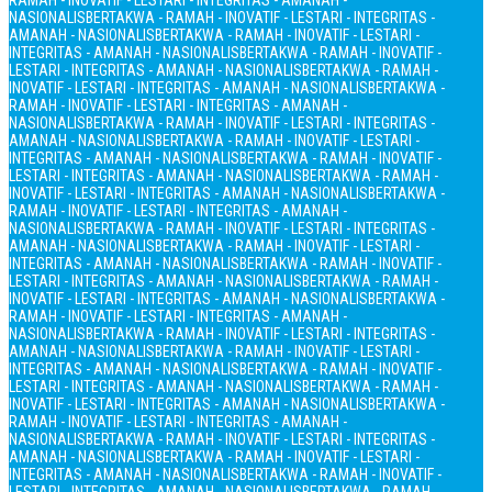
RAMAH - INOVATIF - LESTARI - INTEGRITAS - AMANAH -
NASIONALIS
BERTAKWA - RAMAH - INOVATIF - LESTARI - INTEGRITAS -
AMANAH - NASIONALIS
BERTAKWA - RAMAH - INOVATIF - LESTARI -
INTEGRITAS - AMANAH - NASIONALIS
BERTAKWA - RAMAH - INOVATIF -
LESTARI - INTEGRITAS - AMANAH - NASIONALIS
BERTAKWA - RAMAH -
INOVATIF - LESTARI - INTEGRITAS - AMANAH - NASIONALIS
BERTAKWA -
RAMAH - INOVATIF - LESTARI - INTEGRITAS - AMANAH -
NASIONALIS
BERTAKWA - RAMAH - INOVATIF - LESTARI - INTEGRITAS -
AMANAH - NASIONALIS
BERTAKWA - RAMAH - INOVATIF - LESTARI -
INTEGRITAS - AMANAH - NASIONALIS
BERTAKWA - RAMAH - INOVATIF -
LESTARI - INTEGRITAS - AMANAH - NASIONALIS
BERTAKWA - RAMAH -
INOVATIF - LESTARI - INTEGRITAS - AMANAH - NASIONALIS
BERTAKWA -
RAMAH - INOVATIF - LESTARI - INTEGRITAS - AMANAH -
NASIONALIS
BERTAKWA - RAMAH - INOVATIF - LESTARI - INTEGRITAS -
AMANAH - NASIONALIS
BERTAKWA - RAMAH - INOVATIF - LESTARI -
INTEGRITAS - AMANAH - NASIONALIS
BERTAKWA - RAMAH - INOVATIF -
LESTARI - INTEGRITAS - AMANAH - NASIONALIS
BERTAKWA - RAMAH -
INOVATIF - LESTARI - INTEGRITAS - AMANAH - NASIONALIS
BERTAKWA -
RAMAH - INOVATIF - LESTARI - INTEGRITAS - AMANAH -
NASIONALIS
BERTAKWA - RAMAH - INOVATIF - LESTARI - INTEGRITAS -
AMANAH - NASIONALIS
BERTAKWA - RAMAH - INOVATIF - LESTARI -
INTEGRITAS - AMANAH - NASIONALIS
BERTAKWA - RAMAH - INOVATIF -
LESTARI - INTEGRITAS - AMANAH - NASIONALIS
BERTAKWA - RAMAH -
INOVATIF - LESTARI - INTEGRITAS - AMANAH - NASIONALIS
BERTAKWA -
RAMAH - INOVATIF - LESTARI - INTEGRITAS - AMANAH -
NASIONALIS
BERTAKWA - RAMAH - INOVATIF - LESTARI - INTEGRITAS -
AMANAH - NASIONALIS
BERTAKWA - RAMAH - INOVATIF - LESTARI -
INTEGRITAS - AMANAH - NASIONALIS
BERTAKWA - RAMAH - INOVATIF -