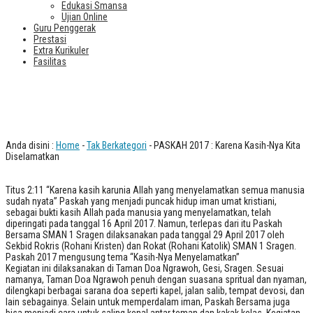
Edukasi Smansa
Ujian Online
Guru Penggerak
Prestasi
Extra Kurikuler
Fasilitas
PASKAH 2017 : Karena Kasih-Nya Kita
Diselamatkan
Anda disini :
Home
-
Tak Berkategori
- PASKAH 2017 : Karena Kasih-Nya Kita
Diselamatkan
Titus 2:11 “Karena kasih karunia Allah yang menyelamatkan semua manusia
sudah nyata” Paskah yang menjadi puncak hidup iman umat kristiani,
sebagai bukti kasih Allah pada manusia yang menyelamatkan, telah
diperingati pada tanggal 16 April 2017. Namun, terlepas dari itu Paskah
Bersama SMAN 1 Sragen dilaksanakan pada tanggal 29 April 2017 oleh
Sekbid Rokris (Rohani Kristen) dan Rokat (Rohani Katolik) SMAN 1 Sragen.
Paskah 2017 mengusung tema “Kasih-Nya Menyelamatkan”
Kegiatan ini dilaksanakan di Taman Doa Ngrawoh, Gesi, Sragen. Sesuai
namanya, Taman Doa Ngrawoh penuh dengan suasana spritual dan nyaman,
dilengkapi berbagai sarana doa seperti kapel, jalan salib, tempat devosi, dan
lain sebagainya. Selain untuk memperdalam iman, Paskah Bersama juga
bisa menjadi cara untuk saling kenal antar teman dan kakak kelas. Kegiatan