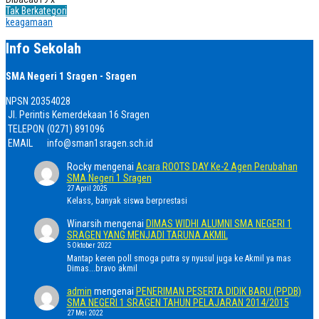
Tak Berkategori
keagamaan
Info Sekolah
SMA Negeri 1 Sragen - Sragen
NPSN
20354028
Jl. Perintis Kemerdekaan 16 Sragen
TELEPON
(0271) 891096
EMAIL
info@sman1sragen.sch.id
Rocky
mengenai
Acara ROOTS DAY Ke-2 Agen Perubahan
SMA Negeri 1 Sragen
27 April 2025
Kelass, banyak siswa berprestasi
Winarsih
mengenai
DIMAS WIDHI ALUMNI SMA NEGERI 1
SRAGEN YANG MENJADI TARUNA AKMIL
5 Oktober 2022
Mantap keren poll smoga putra sy nyusul juga ke Akmil ya mas
Dimas...bravo akmil
admin
mengenai
PENERIMAN PESERTA DIDIK BARU (PPDB)
SMA NEGERI 1 SRAGEN TAHUN PELAJARAN 2014/2015
27 Mei 2022