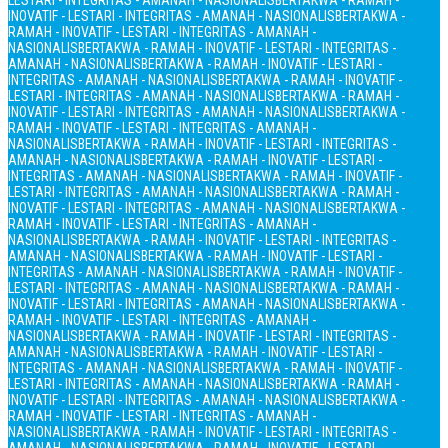
LESTARI - INTEGRITAS - AMANAH - NASIONALIS
BERTAKWA - RAMAH -
INOVATIF - LESTARI - INTEGRITAS - AMANAH - NASIONALIS
BERTAKWA -
RAMAH - INOVATIF - LESTARI - INTEGRITAS - AMANAH -
NASIONALIS
BERTAKWA - RAMAH - INOVATIF - LESTARI - INTEGRITAS -
AMANAH - NASIONALIS
BERTAKWA - RAMAH - INOVATIF - LESTARI -
INTEGRITAS - AMANAH - NASIONALIS
BERTAKWA - RAMAH - INOVATIF -
LESTARI - INTEGRITAS - AMANAH - NASIONALIS
BERTAKWA - RAMAH -
INOVATIF - LESTARI - INTEGRITAS - AMANAH - NASIONALIS
BERTAKWA -
RAMAH - INOVATIF - LESTARI - INTEGRITAS - AMANAH -
NASIONALIS
BERTAKWA - RAMAH - INOVATIF - LESTARI - INTEGRITAS -
AMANAH - NASIONALIS
BERTAKWA - RAMAH - INOVATIF - LESTARI -
INTEGRITAS - AMANAH - NASIONALIS
BERTAKWA - RAMAH - INOVATIF -
LESTARI - INTEGRITAS - AMANAH - NASIONALIS
BERTAKWA - RAMAH -
INOVATIF - LESTARI - INTEGRITAS - AMANAH - NASIONALIS
BERTAKWA -
RAMAH - INOVATIF - LESTARI - INTEGRITAS - AMANAH -
NASIONALIS
BERTAKWA - RAMAH - INOVATIF - LESTARI - INTEGRITAS -
AMANAH - NASIONALIS
BERTAKWA - RAMAH - INOVATIF - LESTARI -
INTEGRITAS - AMANAH - NASIONALIS
BERTAKWA - RAMAH - INOVATIF -
LESTARI - INTEGRITAS - AMANAH - NASIONALIS
BERTAKWA - RAMAH -
INOVATIF - LESTARI - INTEGRITAS - AMANAH - NASIONALIS
BERTAKWA -
RAMAH - INOVATIF - LESTARI - INTEGRITAS - AMANAH -
NASIONALIS
BERTAKWA - RAMAH - INOVATIF - LESTARI - INTEGRITAS -
AMANAH - NASIONALIS
BERTAKWA - RAMAH - INOVATIF - LESTARI -
INTEGRITAS - AMANAH - NASIONALIS
BERTAKWA - RAMAH - INOVATIF -
LESTARI - INTEGRITAS - AMANAH - NASIONALIS
BERTAKWA - RAMAH -
INOVATIF - LESTARI - INTEGRITAS - AMANAH - NASIONALIS
BERTAKWA -
RAMAH - INOVATIF - LESTARI - INTEGRITAS - AMANAH -
NASIONALIS
BERTAKWA - RAMAH - INOVATIF - LESTARI - INTEGRITAS -