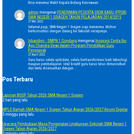
Bisa menemui Wakil Kepala Bidang Kesiswaan.
admin
mengenai
PENERIMAN PESERTA DIDIK BARU (PPDB)
SMA NEGERI 1 SRAGEN TAHUN PELAJARAN 2014/2015
27 Mei 2022
Selamat pagi, SMA Negeri 1 Sragen siap menerima. Mohon
berkonsultasi dengan datang ke Sekolah secepanya.
Isbandiyo - SMPN 1 Gondang
mengenai
Inspirasi Cerita Ibu
Ayu Chandra Dewi dalam Program Pendidikan Guru
Penggerak
27 April 2022
Guru harus selalu uptodate, selalu bertransformasi baik teknologi
maupun pembelajaran. Ide2 kreatif guru harus terus dimunculkan
dan tentu disesuaikan dengan…
Pos Terbaru
Laporan BOSP Tahun 2026 SMA Negeri 1 Sragen
2 hari yang lalu
MPLS Ramah SMA Negeri 1 Sragen Tahun Ajaran 2026/2027 Resmi Digelar
3 minggu yang lalu
Upacara Pembukaan Masa Pengenalan Lingkungan Sekolah SMA Negeri 1
Sragen Tahun Ajaran 2026/2027
3 minggu yang lalu