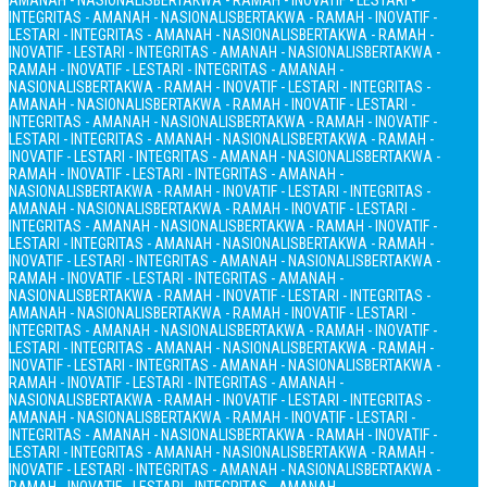
AMANAH - NASIONALIS
BERTAKWA - RAMAH - INOVATIF - LESTARI -
INTEGRITAS - AMANAH - NASIONALIS
BERTAKWA - RAMAH - INOVATIF -
LESTARI - INTEGRITAS - AMANAH - NASIONALIS
BERTAKWA - RAMAH -
INOVATIF - LESTARI - INTEGRITAS - AMANAH - NASIONALIS
BERTAKWA -
RAMAH - INOVATIF - LESTARI - INTEGRITAS - AMANAH -
NASIONALIS
BERTAKWA - RAMAH - INOVATIF - LESTARI - INTEGRITAS -
AMANAH - NASIONALIS
BERTAKWA - RAMAH - INOVATIF - LESTARI -
INTEGRITAS - AMANAH - NASIONALIS
BERTAKWA - RAMAH - INOVATIF -
LESTARI - INTEGRITAS - AMANAH - NASIONALIS
BERTAKWA - RAMAH -
INOVATIF - LESTARI - INTEGRITAS - AMANAH - NASIONALIS
BERTAKWA -
RAMAH - INOVATIF - LESTARI - INTEGRITAS - AMANAH -
NASIONALIS
BERTAKWA - RAMAH - INOVATIF - LESTARI - INTEGRITAS -
AMANAH - NASIONALIS
BERTAKWA - RAMAH - INOVATIF - LESTARI -
INTEGRITAS - AMANAH - NASIONALIS
BERTAKWA - RAMAH - INOVATIF -
LESTARI - INTEGRITAS - AMANAH - NASIONALIS
BERTAKWA - RAMAH -
INOVATIF - LESTARI - INTEGRITAS - AMANAH - NASIONALIS
BERTAKWA -
RAMAH - INOVATIF - LESTARI - INTEGRITAS - AMANAH -
NASIONALIS
BERTAKWA - RAMAH - INOVATIF - LESTARI - INTEGRITAS -
AMANAH - NASIONALIS
BERTAKWA - RAMAH - INOVATIF - LESTARI -
INTEGRITAS - AMANAH - NASIONALIS
BERTAKWA - RAMAH - INOVATIF -
LESTARI - INTEGRITAS - AMANAH - NASIONALIS
BERTAKWA - RAMAH -
INOVATIF - LESTARI - INTEGRITAS - AMANAH - NASIONALIS
BERTAKWA -
RAMAH - INOVATIF - LESTARI - INTEGRITAS - AMANAH -
NASIONALIS
BERTAKWA - RAMAH - INOVATIF - LESTARI - INTEGRITAS -
AMANAH - NASIONALIS
BERTAKWA - RAMAH - INOVATIF - LESTARI -
INTEGRITAS - AMANAH - NASIONALIS
BERTAKWA - RAMAH - INOVATIF -
LESTARI - INTEGRITAS - AMANAH - NASIONALIS
BERTAKWA - RAMAH -
INOVATIF - LESTARI - INTEGRITAS - AMANAH - NASIONALIS
BERTAKWA -