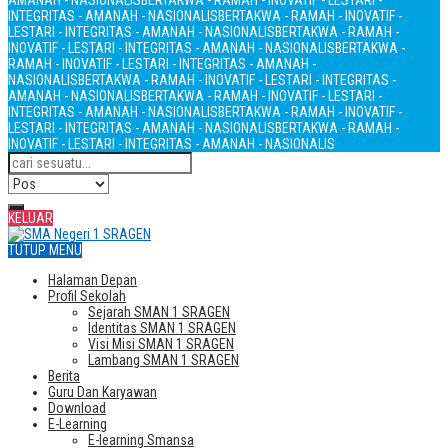
AMANAH - NASIONALIS
BERTAKWA - RAMAH - INOVATIF - LESTARI -
INTEGRITAS - AMANAH - NASIONALIS
BERTAKWA - RAMAH - INOVATIF -
LESTARI - INTEGRITAS - AMANAH - NASIONALIS
BERTAKWA - RAMAH -
INOVATIF - LESTARI - INTEGRITAS - AMANAH - NASIONALIS
BERTAKWA -
RAMAH - INOVATIF - LESTARI - INTEGRITAS - AMANAH -
NASIONALIS
BERTAKWA - RAMAH - INOVATIF - LESTARI - INTEGRITAS -
AMANAH - NASIONALIS
BERTAKWA - RAMAH - INOVATIF - LESTARI -
INTEGRITAS - AMANAH - NASIONALIS
BERTAKWA - RAMAH - INOVATIF -
LESTARI - INTEGRITAS - AMANAH - NASIONALIS
BERTAKWA - RAMAH -
INOVATIF - LESTARI - INTEGRITAS - AMANAH - NASIONALIS
KELUAR
TUTUP MENU
Halaman Depan
Profil Sekolah
Sejarah SMAN 1 SRAGEN
Identitas SMAN 1 SRAGEN
Visi Misi SMAN 1 SRAGEN
Lambang SMAN 1 SRAGEN
Berita
Guru Dan Karyawan
Download
E-Learning
E-learning Smansa