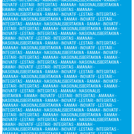
LESTARI - INTEGRITAS - AMANAH - NASIONALIS
BERTAKWA - RAMAH -
INOVATIF - LESTARI - INTEGRITAS - AMANAH - NASIONALIS
BERTAKWA -
RAMAH - INOVATIF - LESTARI - INTEGRITAS - AMANAH -
NASIONALIS
BERTAKWA - RAMAH - INOVATIF - LESTARI - INTEGRITAS -
AMANAH - NASIONALIS
BERTAKWA - RAMAH - INOVATIF - LESTARI -
INTEGRITAS - AMANAH - NASIONALIS
BERTAKWA - RAMAH - INOVATIF -
LESTARI - INTEGRITAS - AMANAH - NASIONALIS
BERTAKWA - RAMAH -
INOVATIF - LESTARI - INTEGRITAS - AMANAH - NASIONALIS
BERTAKWA -
RAMAH - INOVATIF - LESTARI - INTEGRITAS - AMANAH -
NASIONALIS
BERTAKWA - RAMAH - INOVATIF - LESTARI - INTEGRITAS -
AMANAH - NASIONALIS
BERTAKWA - RAMAH - INOVATIF - LESTARI -
INTEGRITAS - AMANAH - NASIONALIS
BERTAKWA - RAMAH - INOVATIF -
LESTARI - INTEGRITAS - AMANAH - NASIONALIS
BERTAKWA - RAMAH -
INOVATIF - LESTARI - INTEGRITAS - AMANAH - NASIONALIS
BERTAKWA -
RAMAH - INOVATIF - LESTARI - INTEGRITAS - AMANAH -
NASIONALIS
BERTAKWA - RAMAH - INOVATIF - LESTARI - INTEGRITAS -
AMANAH - NASIONALIS
BERTAKWA - RAMAH - INOVATIF - LESTARI -
INTEGRITAS - AMANAH - NASIONALIS
BERTAKWA - RAMAH - INOVATIF -
LESTARI - INTEGRITAS - AMANAH - NASIONALIS
BERTAKWA - RAMAH -
INOVATIF - LESTARI - INTEGRITAS - AMANAH - NASIONALIS
BERTAKWA - RAMAH - INOVATIF - LESTARI - INTEGRITAS - AMANAH -
NASIONALIS
BERTAKWA - RAMAH - INOVATIF - LESTARI - INTEGRITAS -
AMANAH - NASIONALIS
BERTAKWA - RAMAH - INOVATIF - LESTARI -
INTEGRITAS - AMANAH - NASIONALIS
BERTAKWA - RAMAH - INOVATIF -
LESTARI - INTEGRITAS - AMANAH - NASIONALIS
BERTAKWA - RAMAH -
INOVATIF - LESTARI - INTEGRITAS - AMANAH - NASIONALIS
BERTAKWA -
RAMAH - INOVATIF - LESTARI - INTEGRITAS - AMANAH -
NASIONALIS
BERTAKWA - RAMAH - INOVATIF - LESTARI - INTEGRITAS -