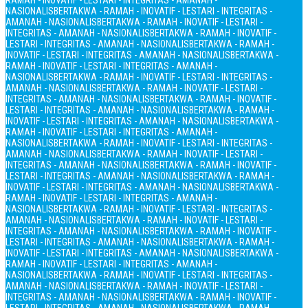
RAMAH - INOVATIF - LESTARI - INTEGRITAS - AMANAH -
NASIONALIS
BERTAKWA - RAMAH - INOVATIF - LESTARI - INTEGRITAS -
AMANAH - NASIONALIS
BERTAKWA - RAMAH - INOVATIF - LESTARI -
INTEGRITAS - AMANAH - NASIONALIS
BERTAKWA - RAMAH - INOVATIF -
LESTARI - INTEGRITAS - AMANAH - NASIONALIS
BERTAKWA - RAMAH -
INOVATIF - LESTARI - INTEGRITAS - AMANAH - NASIONALIS
BERTAKWA -
RAMAH - INOVATIF - LESTARI - INTEGRITAS - AMANAH -
NASIONALIS
BERTAKWA - RAMAH - INOVATIF - LESTARI - INTEGRITAS -
AMANAH - NASIONALIS
BERTAKWA - RAMAH - INOVATIF - LESTARI -
INTEGRITAS - AMANAH - NASIONALIS
BERTAKWA - RAMAH - INOVATIF -
LESTARI - INTEGRITAS - AMANAH - NASIONALIS
BERTAKWA - RAMAH -
INOVATIF - LESTARI - INTEGRITAS - AMANAH - NASIONALIS
BERTAKWA -
RAMAH - INOVATIF - LESTARI - INTEGRITAS - AMANAH -
NASIONALIS
BERTAKWA - RAMAH - INOVATIF - LESTARI - INTEGRITAS -
AMANAH - NASIONALIS
BERTAKWA - RAMAH - INOVATIF - LESTARI -
INTEGRITAS - AMANAH - NASIONALIS
BERTAKWA - RAMAH - INOVATIF -
LESTARI - INTEGRITAS - AMANAH - NASIONALIS
BERTAKWA - RAMAH -
INOVATIF - LESTARI - INTEGRITAS - AMANAH - NASIONALIS
BERTAKWA -
RAMAH - INOVATIF - LESTARI - INTEGRITAS - AMANAH -
NASIONALIS
BERTAKWA - RAMAH - INOVATIF - LESTARI - INTEGRITAS -
AMANAH - NASIONALIS
BERTAKWA - RAMAH - INOVATIF - LESTARI -
INTEGRITAS - AMANAH - NASIONALIS
BERTAKWA - RAMAH - INOVATIF -
LESTARI - INTEGRITAS - AMANAH - NASIONALIS
BERTAKWA - RAMAH -
INOVATIF - LESTARI - INTEGRITAS - AMANAH - NASIONALIS
BERTAKWA -
RAMAH - INOVATIF - LESTARI - INTEGRITAS - AMANAH -
NASIONALIS
BERTAKWA - RAMAH - INOVATIF - LESTARI - INTEGRITAS -
AMANAH - NASIONALIS
BERTAKWA - RAMAH - INOVATIF - LESTARI -
INTEGRITAS - AMANAH - NASIONALIS
BERTAKWA - RAMAH - INOVATIF -