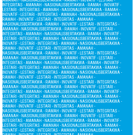
AMANAH - NASIONALIS
BERTAKWA - RAMAH - INOVATIF - LESTARI -
INTEGRITAS - AMANAH - NASIONALIS
BERTAKWA - RAMAH - INOVATIF -
LESTARI - INTEGRITAS - AMANAH - NASIONALIS
BERTAKWA - RAMAH -
INOVATIF - LESTARI - INTEGRITAS - AMANAH - NASIONALIS
BERTAKWA -
RAMAH - INOVATIF - LESTARI - INTEGRITAS - AMANAH -
NASIONALIS
BERTAKWA - RAMAH - INOVATIF - LESTARI - INTEGRITAS -
AMANAH - NASIONALIS
BERTAKWA - RAMAH - INOVATIF - LESTARI -
INTEGRITAS - AMANAH - NASIONALIS
BERTAKWA - RAMAH - INOVATIF -
LESTARI - INTEGRITAS - AMANAH - NASIONALIS
BERTAKWA - RAMAH -
INOVATIF - LESTARI - INTEGRITAS - AMANAH - NASIONALIS
BERTAKWA -
RAMAH - INOVATIF - LESTARI - INTEGRITAS - AMANAH -
NASIONALIS
BERTAKWA - RAMAH - INOVATIF - LESTARI - INTEGRITAS -
AMANAH - NASIONALIS
BERTAKWA - RAMAH - INOVATIF - LESTARI -
INTEGRITAS - AMANAH - NASIONALIS
BERTAKWA - RAMAH - INOVATIF -
LESTARI - INTEGRITAS - AMANAH - NASIONALIS
BERTAKWA - RAMAH -
INOVATIF - LESTARI - INTEGRITAS - AMANAH - NASIONALIS
BERTAKWA -
RAMAH - INOVATIF - LESTARI - INTEGRITAS - AMANAH -
NASIONALIS
BERTAKWA - RAMAH - INOVATIF - LESTARI - INTEGRITAS -
AMANAH - NASIONALIS
BERTAKWA - RAMAH - INOVATIF - LESTARI -
INTEGRITAS - AMANAH - NASIONALIS
BERTAKWA - RAMAH - INOVATIF -
LESTARI - INTEGRITAS - AMANAH - NASIONALIS
BERTAKWA - RAMAH -
INOVATIF - LESTARI - INTEGRITAS - AMANAH - NASIONALIS
BERTAKWA -
RAMAH - INOVATIF - LESTARI - INTEGRITAS - AMANAH -
NASIONALIS
BERTAKWA - RAMAH - INOVATIF - LESTARI - INTEGRITAS -
AMANAH - NASIONALIS
BERTAKWA - RAMAH - INOVATIF - LESTARI -
INTEGRITAS - AMANAH - NASIONALIS
BERTAKWA - RAMAH - INOVATIF -
LESTARI - INTEGRITAS - AMANAH - NASIONALIS
BERTAKWA - RAMAH -
INOVATIF - LESTARI - INTEGRITAS - AMANAH - NASIONALIS
BERTAKWA -