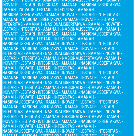
LESTARI - INTEGRITAS - AMANAH - NASIONALIS
BERTAKWA - RAMAH -
INOVATIF - LESTARI - INTEGRITAS - AMANAH - NASIONALIS
BERTAKWA -
RAMAH - INOVATIF - LESTARI - INTEGRITAS - AMANAH -
NASIONALIS
BERTAKWA - RAMAH - INOVATIF - LESTARI - INTEGRITAS -
AMANAH - NASIONALIS
BERTAKWA - RAMAH - INOVATIF - LESTARI -
INTEGRITAS - AMANAH - NASIONALIS
BERTAKWA - RAMAH - INOVATIF -
LESTARI - INTEGRITAS - AMANAH - NASIONALIS
BERTAKWA - RAMAH -
INOVATIF - LESTARI - INTEGRITAS - AMANAH - NASIONALIS
BERTAKWA -
RAMAH - INOVATIF - LESTARI - INTEGRITAS - AMANAH -
NASIONALIS
BERTAKWA - RAMAH - INOVATIF - LESTARI - INTEGRITAS -
AMANAH - NASIONALIS
BERTAKWA - RAMAH - INOVATIF - LESTARI -
INTEGRITAS - AMANAH - NASIONALIS
BERTAKWA - RAMAH - INOVATIF -
LESTARI - INTEGRITAS - AMANAH - NASIONALIS
BERTAKWA - RAMAH -
INOVATIF - LESTARI - INTEGRITAS - AMANAH - NASIONALIS
BERTAKWA -
RAMAH - INOVATIF - LESTARI - INTEGRITAS - AMANAH -
NASIONALIS
BERTAKWA - RAMAH - INOVATIF - LESTARI - INTEGRITAS -
AMANAH - NASIONALIS
BERTAKWA - RAMAH - INOVATIF - LESTARI -
INTEGRITAS - AMANAH - NASIONALIS
BERTAKWA - RAMAH - INOVATIF -
LESTARI - INTEGRITAS - AMANAH - NASIONALIS
BERTAKWA - RAMAH -
INOVATIF - LESTARI - INTEGRITAS - AMANAH - NASIONALIS
BERTAKWA -
RAMAH - INOVATIF - LESTARI - INTEGRITAS - AMANAH -
NASIONALIS
BERTAKWA - RAMAH - INOVATIF - LESTARI - INTEGRITAS -
AMANAH - NASIONALIS
BERTAKWA - RAMAH - INOVATIF - LESTARI -
INTEGRITAS - AMANAH - NASIONALIS
BERTAKWA - RAMAH - INOVATIF -
LESTARI - INTEGRITAS - AMANAH - NASIONALIS
BERTAKWA - RAMAH -
INOVATIF - LESTARI - INTEGRITAS - AMANAH - NASIONALIS
BERTAKWA -
RAMAH - INOVATIF - LESTARI - INTEGRITAS - AMANAH -
NASIONALIS
BERTAKWA - RAMAH - INOVATIF - LESTARI - INTEGRITAS -