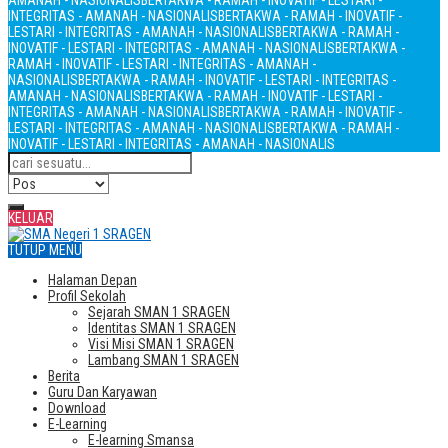
AMANAH - NASIONALIS
BERTAKWA - RAMAH - INOVATIF - LESTARI -
INTEGRITAS - AMANAH - NASIONALIS
BERTAKWA - RAMAH - INOVATIF -
LESTARI - INTEGRITAS - AMANAH - NASIONALIS
BERTAKWA - RAMAH -
INOVATIF - LESTARI - INTEGRITAS - AMANAH - NASIONALIS
BERTAKWA -
RAMAH - INOVATIF - LESTARI - INTEGRITAS - AMANAH -
NASIONALIS
BERTAKWA - RAMAH - INOVATIF - LESTARI - INTEGRITAS -
AMANAH - NASIONALIS
BERTAKWA - RAMAH - INOVATIF - LESTARI -
INTEGRITAS - AMANAH - NASIONALIS
BERTAKWA - RAMAH - INOVATIF -
LESTARI - INTEGRITAS - AMANAH - NASIONALIS
BERTAKWA - RAMAH -
INOVATIF - LESTARI - INTEGRITAS - AMANAH - NASIONALIS
KELUAR
TUTUP MENU
Halaman Depan
Profil Sekolah
Sejarah SMAN 1 SRAGEN
Identitas SMAN 1 SRAGEN
Visi Misi SMAN 1 SRAGEN
Lambang SMAN 1 SRAGEN
Berita
Guru Dan Karyawan
Download
E-Learning
E-learning Smansa