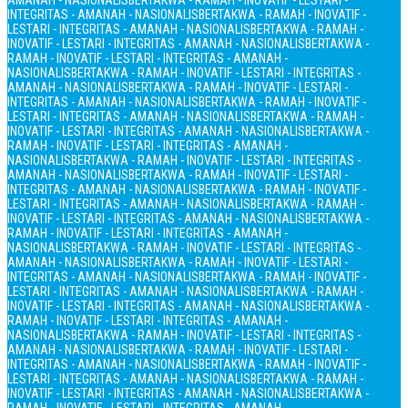
AMANAH - NASIONALIS
BERTAKWA - RAMAH - INOVATIF - LESTARI -
INTEGRITAS - AMANAH - NASIONALIS
BERTAKWA - RAMAH - INOVATIF -
LESTARI - INTEGRITAS - AMANAH - NASIONALIS
BERTAKWA - RAMAH -
INOVATIF - LESTARI - INTEGRITAS - AMANAH - NASIONALIS
BERTAKWA -
RAMAH - INOVATIF - LESTARI - INTEGRITAS - AMANAH -
NASIONALIS
BERTAKWA - RAMAH - INOVATIF - LESTARI - INTEGRITAS -
AMANAH - NASIONALIS
BERTAKWA - RAMAH - INOVATIF - LESTARI -
INTEGRITAS - AMANAH - NASIONALIS
BERTAKWA - RAMAH - INOVATIF -
LESTARI - INTEGRITAS - AMANAH - NASIONALIS
BERTAKWA - RAMAH -
INOVATIF - LESTARI - INTEGRITAS - AMANAH - NASIONALIS
BERTAKWA -
RAMAH - INOVATIF - LESTARI - INTEGRITAS - AMANAH -
NASIONALIS
BERTAKWA - RAMAH - INOVATIF - LESTARI - INTEGRITAS -
AMANAH - NASIONALIS
BERTAKWA - RAMAH - INOVATIF - LESTARI -
INTEGRITAS - AMANAH - NASIONALIS
BERTAKWA - RAMAH - INOVATIF -
LESTARI - INTEGRITAS - AMANAH - NASIONALIS
BERTAKWA - RAMAH -
INOVATIF - LESTARI - INTEGRITAS - AMANAH - NASIONALIS
BERTAKWA -
RAMAH - INOVATIF - LESTARI - INTEGRITAS - AMANAH -
NASIONALIS
BERTAKWA - RAMAH - INOVATIF - LESTARI - INTEGRITAS -
AMANAH - NASIONALIS
BERTAKWA - RAMAH - INOVATIF - LESTARI -
INTEGRITAS - AMANAH - NASIONALIS
BERTAKWA - RAMAH - INOVATIF -
LESTARI - INTEGRITAS - AMANAH - NASIONALIS
BERTAKWA - RAMAH -
INOVATIF - LESTARI - INTEGRITAS - AMANAH - NASIONALIS
BERTAKWA -
RAMAH - INOVATIF - LESTARI - INTEGRITAS - AMANAH -
NASIONALIS
BERTAKWA - RAMAH - INOVATIF - LESTARI - INTEGRITAS -
AMANAH - NASIONALIS
BERTAKWA - RAMAH - INOVATIF - LESTARI -
INTEGRITAS - AMANAH - NASIONALIS
BERTAKWA - RAMAH - INOVATIF -
LESTARI - INTEGRITAS - AMANAH - NASIONALIS
BERTAKWA - RAMAH -
INOVATIF - LESTARI - INTEGRITAS - AMANAH - NASIONALIS
BERTAKWA -