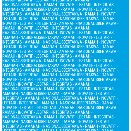
RAMAH - INOVATIF - LESTARI - INTEGRITAS - AMANAH -
NASIONALIS
BERTAKWA - RAMAH - INOVATIF - LESTARI - INTEGRITAS -
AMANAH - NASIONALIS
BERTAKWA - RAMAH - INOVATIF - LESTARI -
INTEGRITAS - AMANAH - NASIONALIS
BERTAKWA - RAMAH - INOVATIF -
LESTARI - INTEGRITAS - AMANAH - NASIONALIS
BERTAKWA - RAMAH -
INOVATIF - LESTARI - INTEGRITAS - AMANAH - NASIONALIS
BERTAKWA -
RAMAH - INOVATIF - LESTARI - INTEGRITAS - AMANAH -
NASIONALIS
BERTAKWA - RAMAH - INOVATIF - LESTARI - INTEGRITAS -
AMANAH - NASIONALIS
BERTAKWA - RAMAH - INOVATIF - LESTARI -
INTEGRITAS - AMANAH - NASIONALIS
BERTAKWA - RAMAH - INOVATIF -
LESTARI - INTEGRITAS - AMANAH - NASIONALIS
BERTAKWA - RAMAH -
INOVATIF - LESTARI - INTEGRITAS - AMANAH - NASIONALIS
BERTAKWA -
RAMAH - INOVATIF - LESTARI - INTEGRITAS - AMANAH -
NASIONALIS
BERTAKWA - RAMAH - INOVATIF - LESTARI - INTEGRITAS -
AMANAH - NASIONALIS
BERTAKWA - RAMAH - INOVATIF - LESTARI -
INTEGRITAS - AMANAH - NASIONALIS
BERTAKWA - RAMAH - INOVATIF -
LESTARI - INTEGRITAS - AMANAH - NASIONALIS
BERTAKWA - RAMAH -
INOVATIF - LESTARI - INTEGRITAS - AMANAH - NASIONALIS
BERTAKWA -
RAMAH - INOVATIF - LESTARI - INTEGRITAS - AMANAH -
NASIONALIS
BERTAKWA - RAMAH - INOVATIF - LESTARI - INTEGRITAS -
AMANAH - NASIONALIS
BERTAKWA - RAMAH - INOVATIF - LESTARI -
INTEGRITAS - AMANAH - NASIONALIS
BERTAKWA - RAMAH - INOVATIF -
LESTARI - INTEGRITAS - AMANAH - NASIONALIS
BERTAKWA - RAMAH -
INOVATIF - LESTARI - INTEGRITAS - AMANAH - NASIONALIS
BERTAKWA -
RAMAH - INOVATIF - LESTARI - INTEGRITAS - AMANAH -
NASIONALIS
BERTAKWA - RAMAH - INOVATIF - LESTARI - INTEGRITAS -
AMANAH - NASIONALIS
BERTAKWA - RAMAH - INOVATIF - LESTARI -
INTEGRITAS - AMANAH - NASIONALIS
BERTAKWA - RAMAH - INOVATIF -