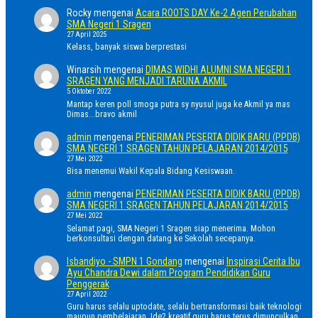
Rocky
mengenai
Acara ROOTS DAY Ke-2 Agen Perubahan
SMA Negeri 1 Sragen
27 April 2025
Kelass, banyak siswa berprestasi
Winarsih
mengenai
DIMAS WIDHI ALUMNI SMA NEGERI 1
SRAGEN YANG MENJADI TARUNA AKMIL
5 Oktober 2022
Mantap keren poll smoga putra sy nyusul juga ke Akmil ya mas
Dimas...bravo akmil
admin
mengenai
PENERIMAN PESERTA DIDIK BARU (PPDB)
SMA NEGERI 1 SRAGEN TAHUN PELAJARAN 2014/2015
27 Mei 2022
Bisa menemui Wakil Kepala Bidang Kesiswaan.
admin
mengenai
PENERIMAN PESERTA DIDIK BARU (PPDB)
SMA NEGERI 1 SRAGEN TAHUN PELAJARAN 2014/2015
27 Mei 2022
Selamat pagi, SMA Negeri 1 Sragen siap menerima. Mohon
berkonsultasi dengan datang ke Sekolah secepanya.
Isbandiyo - SMPN 1 Gondang
mengenai
Inspirasi Cerita Ibu
Ayu Chandra Dewi dalam Program Pendidikan Guru
Penggerak
27 April 2022
Guru harus selalu uptodate, selalu bertransformasi baik teknologi
maupun pembelajaran. Ide2 kreatif guru harus terus dimunculkan