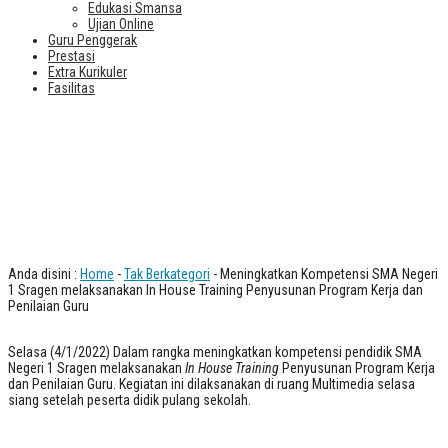
Edukasi Smansa
Ujian Online
Guru Penggerak
Prestasi
Extra Kurikuler
Fasilitas
Meningkatkan Kompetensi SMA
Negeri 1 Sragen melaksanakan In
House Training Penyusunan Program
Kerja dan Penilaian Guru
Anda disini :
Home
-
Tak Berkategori
- Meningkatkan Kompetensi SMA Negeri
1 Sragen melaksanakan In House Training Penyusunan Program Kerja dan
Penilaian Guru
Selasa (4/1/2022) Dalam rangka meningkatkan kompetensi pendidik SMA
Negeri 1 Sragen melaksanakan
In House Training
Penyusunan Program Kerja
dan Penilaian Guru. Kegiatan ini dilaksanakan di ruang Multimedia selasa
siang setelah peserta didik pulang sekolah.