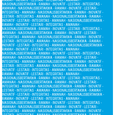
RAMAH - INOVATIF - LESTARI - INTEGRITAS - AMANAH -
NASIONALIS
BERTAKWA - RAMAH - INOVATIF - LESTARI - INTEGRITAS -
AMANAH - NASIONALIS
BERTAKWA - RAMAH - INOVATIF - LESTARI -
INTEGRITAS - AMANAH - NASIONALIS
BERTAKWA - RAMAH - INOVATIF -
LESTARI - INTEGRITAS - AMANAH - NASIONALIS
BERTAKWA - RAMAH -
INOVATIF - LESTARI - INTEGRITAS - AMANAH - NASIONALIS
BERTAKWA -
RAMAH - INOVATIF - LESTARI - INTEGRITAS - AMANAH -
NASIONALIS
BERTAKWA - RAMAH - INOVATIF - LESTARI - INTEGRITAS -
AMANAH - NASIONALIS
BERTAKWA - RAMAH - INOVATIF - LESTARI -
INTEGRITAS - AMANAH - NASIONALIS
BERTAKWA - RAMAH - INOVATIF -
LESTARI - INTEGRITAS - AMANAH - NASIONALIS
BERTAKWA - RAMAH -
INOVATIF - LESTARI - INTEGRITAS - AMANAH - NASIONALIS
BERTAKWA -
RAMAH - INOVATIF - LESTARI - INTEGRITAS - AMANAH -
NASIONALIS
BERTAKWA - RAMAH - INOVATIF - LESTARI - INTEGRITAS -
AMANAH - NASIONALIS
BERTAKWA - RAMAH - INOVATIF - LESTARI -
INTEGRITAS - AMANAH - NASIONALIS
BERTAKWA - RAMAH - INOVATIF -
LESTARI - INTEGRITAS - AMANAH - NASIONALIS
BERTAKWA - RAMAH -
INOVATIF - LESTARI - INTEGRITAS - AMANAH - NASIONALIS
BERTAKWA -
RAMAH - INOVATIF - LESTARI - INTEGRITAS - AMANAH -
NASIONALIS
BERTAKWA - RAMAH - INOVATIF - LESTARI - INTEGRITAS -
AMANAH - NASIONALIS
BERTAKWA - RAMAH - INOVATIF - LESTARI -
INTEGRITAS - AMANAH - NASIONALIS
BERTAKWA - RAMAH - INOVATIF -
LESTARI - INTEGRITAS - AMANAH - NASIONALIS
BERTAKWA - RAMAH -
INOVATIF - LESTARI - INTEGRITAS - AMANAH - NASIONALIS
BERTAKWA -
RAMAH - INOVATIF - LESTARI - INTEGRITAS - AMANAH -
NASIONALIS
BERTAKWA - RAMAH - INOVATIF - LESTARI - INTEGRITAS -
AMANAH - NASIONALIS
BERTAKWA - RAMAH - INOVATIF - LESTARI -
INTEGRITAS - AMANAH - NASIONALIS
BERTAKWA - RAMAH - INOVATIF -