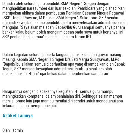
Dihadiri oleh seluruh guru pendidik SMA Negeri 1 Sragen dengan
menghadirkan narasumber dari luar sekolah. Pembicara yang diahadirkan
merupakan ahlinya dalam pembuatan Penilaian Sasaran Kinerja Pegawai
(SKP) Teguh Prayitno, M.Pd. dari SMA Negeri 1 Sukodono. SKP sendiri
menjadi kewajiban setiap pendidik dalam menyelesaikan adminitrasi selain
mengajar. “Saya akan meladeni Bapak/Ibu Guru sampai semuanya paham
bahkan kalau belum boleh mengirim pesan pada saya untuk bertanya, ini
SKP penting bagi semua” ujar beliau dalam forum IHT.
Dalam kegiatan seluruh peserta langsung praktik dengan gawai masing-
masing. Kepala SMA Negeri 1 Sragen Dra.Beti Marga Sulisyawati, M.Pd.
“Bapak/Ibu silakan semua diperhatikan apa yang disampaikan oleh Bapak
Teguh, SKP menjadi kewajiban adminitrasi untuk itu pihak sekolah
melaksanakan IHT ini” ujar beliau dalam memberikan sambutan.
Harapannya dengan diadakannya kegiatan IHT semua guru mampu
meningkatkan komptensi dalam penialaian diri. Sehingga selain mampu
menilai orang lain juga mampu menilai diri sendiri untuk mengetahui apa
kekurangan dan memperbaiki diri.
Artikel Lainnya
Oleh : admin