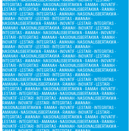
AMANAH - NASIONALIS
BERTAKWA - RAMAH - INOVATIF - LESTARI -
INTEGRITAS - AMANAH - NASIONALIS
BERTAKWA - RAMAH - INOVATIF -
LESTARI - INTEGRITAS - AMANAH - NASIONALIS
BERTAKWA - RAMAH -
INOVATIF - LESTARI - INTEGRITAS - AMANAH - NASIONALIS
BERTAKWA -
RAMAH - INOVATIF - LESTARI - INTEGRITAS - AMANAH -
NASIONALIS
BERTAKWA - RAMAH - INOVATIF - LESTARI - INTEGRITAS -
AMANAH - NASIONALIS
BERTAKWA - RAMAH - INOVATIF - LESTARI -
INTEGRITAS - AMANAH - NASIONALIS
BERTAKWA - RAMAH - INOVATIF -
LESTARI - INTEGRITAS - AMANAH - NASIONALIS
BERTAKWA - RAMAH -
INOVATIF - LESTARI - INTEGRITAS - AMANAH - NASIONALIS
BERTAKWA -
RAMAH - INOVATIF - LESTARI - INTEGRITAS - AMANAH -
NASIONALIS
BERTAKWA - RAMAH - INOVATIF - LESTARI - INTEGRITAS -
AMANAH - NASIONALIS
BERTAKWA - RAMAH - INOVATIF - LESTARI -
INTEGRITAS - AMANAH - NASIONALIS
BERTAKWA - RAMAH - INOVATIF -
LESTARI - INTEGRITAS - AMANAH - NASIONALIS
BERTAKWA - RAMAH -
INOVATIF - LESTARI - INTEGRITAS - AMANAH - NASIONALIS
BERTAKWA -
RAMAH - INOVATIF - LESTARI - INTEGRITAS - AMANAH -
NASIONALIS
BERTAKWA - RAMAH - INOVATIF - LESTARI - INTEGRITAS -
AMANAH - NASIONALIS
BERTAKWA - RAMAH - INOVATIF - LESTARI -
INTEGRITAS - AMANAH - NASIONALIS
BERTAKWA - RAMAH - INOVATIF -
LESTARI - INTEGRITAS - AMANAH - NASIONALIS
BERTAKWA - RAMAH -
INOVATIF - LESTARI - INTEGRITAS - AMANAH - NASIONALIS
BERTAKWA -
RAMAH - INOVATIF - LESTARI - INTEGRITAS - AMANAH -
NASIONALIS
BERTAKWA - RAMAH - INOVATIF - LESTARI - INTEGRITAS -
AMANAH - NASIONALIS
BERTAKWA - RAMAH - INOVATIF - LESTARI -
INTEGRITAS - AMANAH - NASIONALIS
BERTAKWA - RAMAH - INOVATIF -
LESTARI - INTEGRITAS - AMANAH - NASIONALIS
BERTAKWA - RAMAH -
INOVATIF - LESTARI - INTEGRITAS - AMANAH - NASIONALIS
BERTAKWA -