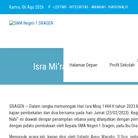
TAKWA - RAMAH - INOVATIF - LESTARI - INTEGRITAS - AMANAH - NASIONALIS
Kamis, 06 Agu 2026
BER
Isra Mi’raj Membentuk Gener
Halaman Depan
Profil Sekolah
SRAGEN — Dalam rangka memeringati Hari Isra Miraj 1444 H tahun 2023
kajian pembekalan dan doa bersama pada hari Jumat (23/02/2023). Kegi
Nabi” ini diawali dengan penampilan rebana yang dilanjutkan dengan pemb
dengan pidato pembukaan oleh Kepala SMA Negeri 1 Sragen, yaitu Ibu Dra. 
Memasuki acara inti, kajian diisi oleh Ustadz Agus Warsito, S.Sos. se