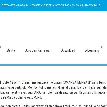
TAKWA - RAMAH - INOVATIF - LESTARI - INTEGRITAS - AMANAH - NASIONALIS
BE
asi Milenial Sejati Dengan Tabayyun 
Berita
Guru Dan Karyawan
Download
E-Learning
 M, SMA Negeri 1 Sragen mengadakan kegiatan “SMANSA MENGAJI” yang berisi
atan yang bertajuk “Membentuk Generasi Milenial Sejati Dengan Tabayyun ala
acaan ayat – ayat suci Al-Qur’an oleh salah satu siswa. Kegiatan dilanjutkan
Beti Marga Sulistyawati, M. Pd.
bagai pembicara. Beliau menyampaikan bahwa untuk menjadi pribadi yang taat