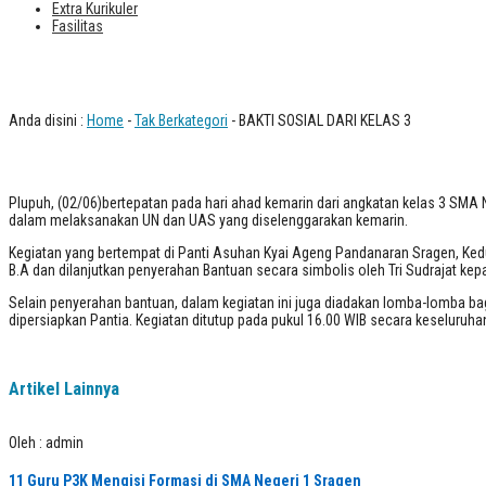
Extra Kurikuler
Fasilitas
BAKTI SOSIAL DARI KELAS 3
Anda disini :
Home
-
Tak Berkategori
- BAKTI SOSIAL DARI KELAS 3
Plupuh, (02/06)bertepatan pada hari ahad kemarin dari angkatan kelas 3 SMA Ne
dalam melaksanakan UN dan UAS yang diselenggarakan kemarin.
Kegiatan yang bertempat di Panti Asuhan Kyai Ageng Pandanaran Sragen, Ked
B.A dan dilanjutkan penyerahan Bantuan secara simbolis oleh Tri Sudrajat kep
Selain penyerahan bantuan, dalam kegiatan ini juga diadakan lomba-lomba ba
dipersiapkan Pantia. Kegiatan ditutup pada pukul 16.00 WIB secara keseluruhan
Artikel Lainnya
Oleh : admin
11 Guru P3K Mengisi Formasi di SMA Negeri 1 Sragen