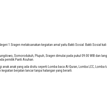
geri 1 Sragen melaksanakan kegiatan amal yaitu Bakti Sosial. Bakti Sosial kali
ungdowo, Somorodukuh, Plupuh, Sragen dimulai pada pukul 09.00 WIB dan langs
ada pemilik Panti Asuhan.
gi anak anak yang ada disitu seperti Lomba baca Al-Quran, Lomba LCC, Lomba 
 kegiatan berjalan lancar tanpa halangan yang berarti.