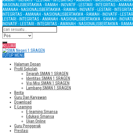
RAMAH - INOVATIF - LESTARI - INTEGRITAS - AMANAH - NASIONALIS
BERTAKWA 
NASIONALIS
BERTAKWA - RAMAH - INOVATIF - LESTARI - INTEGRITAS - AMANA
AMANAH - NASIONALIS
BERTAKWA - RAMAH - INOVATIF - LESTARI - INTEGRIT
INTEGRITAS - AMANAH - NASIONALIS
BERTAKWA - RAMAH - INOVATIF - LESTAR
LESTARI - INTEGRITAS - AMANAH - NASIONALIS
BERTAKWA - RAMAH - INOVATIF
INOVATIF - LESTARI - INTEGRITAS - AMANAH - NASIONALIS
BERTAKWA - RAMAH 
KELUAR
TUTUP MENU
Halaman Depan
Profil Sekolah
Sejarah SMAN 1 SRAGEN
Identitas SMAN 1 SRAGEN
Visi Misi SMAN 1 SRAGEN
Lambang SMAN 1 SRAGEN
Berita
Guru Dan Karyawan
Download
E-Learning
E-learning Smansa
Edukasi Smansa
Ujian Online
Guru Penggerak
Prestasi