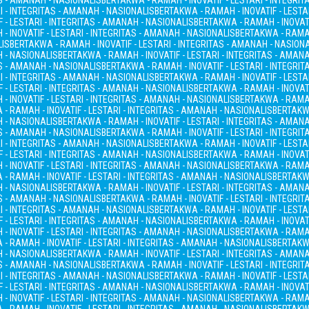
AS - AMANAH - NASIONALIS
BERTAKWA - RAMAH - INOVATIF - LESTARI - INTEGRI
I - INTEGRITAS - AMANAH - NASIONALIS
BERTAKWA - RAMAH - INOVATIF - LESTA
 - LESTARI - INTEGRITAS - AMANAH - NASIONALIS
BERTAKWA - RAMAH - INOVATI
- INOVATIF - LESTARI - INTEGRITAS - AMANAH - NASIONALIS
BERTAKWA - RAMAH
LIS
BERTAKWA - RAMAH - INOVATIF - LESTARI - INTEGRITAS - AMANAH - NASION
H - NASIONALIS
BERTAKWA - RAMAH - INOVATIF - LESTARI - INTEGRITAS - AMAN
AS - AMANAH - NASIONALIS
BERTAKWA - RAMAH - INOVATIF - LESTARI - INTEGRI
I - INTEGRITAS - AMANAH - NASIONALIS
BERTAKWA - RAMAH - INOVATIF - LESTA
 - LESTARI - INTEGRITAS - AMANAH - NASIONALIS
BERTAKWA - RAMAH - INOVATI
- INOVATIF - LESTARI - INTEGRITAS - AMANAH - NASIONALIS
BERTAKWA - RAMAH
- RAMAH - INOVATIF - LESTARI - INTEGRITAS - AMANAH - NASIONALIS
BERTAKWA
H - NASIONALIS
BERTAKWA - RAMAH - INOVATIF - LESTARI - INTEGRITAS - AMAN
AS - AMANAH - NASIONALIS
BERTAKWA - RAMAH - INOVATIF - LESTARI - INTEGRI
I - INTEGRITAS - AMANAH - NASIONALIS
BERTAKWA - RAMAH - INOVATIF - LESTA
 - LESTARI - INTEGRITAS - AMANAH - NASIONALIS
BERTAKWA - RAMAH - INOVATI
- INOVATIF - LESTARI - INTEGRITAS - AMANAH - NASIONALIS
BERTAKWA - RAMAH
- RAMAH - INOVATIF - LESTARI - INTEGRITAS - AMANAH - NASIONALIS
BERTAKWA
H - NASIONALIS
BERTAKWA - RAMAH - INOVATIF - LESTARI - INTEGRITAS - AMAN
AS - AMANAH - NASIONALIS
BERTAKWA - RAMAH - INOVATIF - LESTARI - INTEGRI
I - INTEGRITAS - AMANAH - NASIONALIS
BERTAKWA - RAMAH - INOVATIF - LESTA
 - LESTARI - INTEGRITAS - AMANAH - NASIONALIS
BERTAKWA - RAMAH - INOVATI
- INOVATIF - LESTARI - INTEGRITAS - AMANAH - NASIONALIS
BERTAKWA - RAMAH
- RAMAH - INOVATIF - LESTARI - INTEGRITAS - AMANAH - NASIONALIS
BERTAKWA
H - NASIONALIS
BERTAKWA - RAMAH - INOVATIF - LESTARI - INTEGRITAS - AMAN
AS - AMANAH - NASIONALIS
BERTAKWA - RAMAH - INOVATIF - LESTARI - INTEGRI
I - INTEGRITAS - AMANAH - NASIONALIS
BERTAKWA - RAMAH - INOVATIF - LESTA
 - LESTARI - INTEGRITAS - AMANAH - NASIONALIS
BERTAKWA - RAMAH - INOVATI
- INOVATIF - LESTARI - INTEGRITAS - AMANAH - NASIONALIS
BERTAKWA - RAMAH