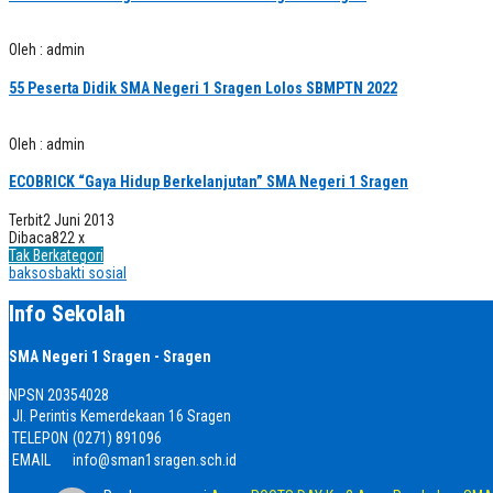
Oleh : admin
55 Peserta Didik SMA Negeri 1 Sragen Lolos SBMPTN 2022
Oleh : admin
ECOBRICK “Gaya Hidup Berkelanjutan” SMA Negeri 1 Sragen
Terbit
2 Juni 2013
Dibaca
822 x
Tak Berkategori
baksos
bakti sosial
Info Sekolah
SMA Negeri 1 Sragen - Sragen
NPSN
20354028
Jl. Perintis Kemerdekaan 16 Sragen
TELEPON
(0271) 891096
EMAIL
info@sman1sragen.sch.id