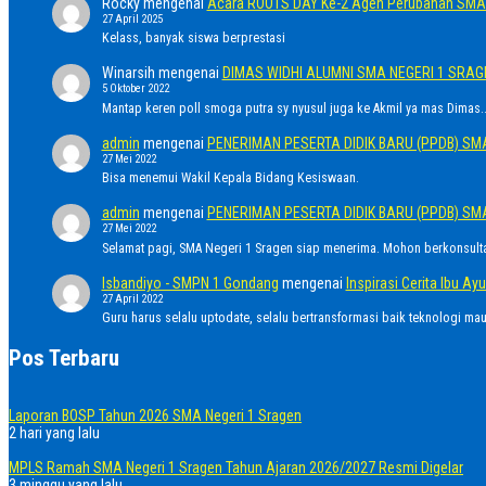
Rocky
mengenai
Acara ROOTS DAY Ke-2 Agen Perubahan SMA 
27 April 2025
Kelass, banyak siswa berprestasi
Winarsih
mengenai
DIMAS WIDHI ALUMNI SMA NEGERI 1 SRA
5 Oktober 2022
Mantap keren poll smoga putra sy nyusul juga ke Akmil ya mas Dimas..
admin
mengenai
PENERIMAN PESERTA DIDIK BARU (PPDB) SM
27 Mei 2022
Bisa menemui Wakil Kepala Bidang Kesiswaan.
admin
mengenai
PENERIMAN PESERTA DIDIK BARU (PPDB) SM
27 Mei 2022
Selamat pagi, SMA Negeri 1 Sragen siap menerima. Mohon berkonsult
Isbandiyo - SMPN 1 Gondang
mengenai
Inspirasi Cerita Ibu 
27 April 2022
Guru harus selalu uptodate, selalu bertransformasi baik teknologi ma
Pos Terbaru
Laporan BOSP Tahun 2026 SMA Negeri 1 Sragen
2 hari yang lalu
MPLS Ramah SMA Negeri 1 Sragen Tahun Ajaran 2026/2027 Resmi Digelar
3 minggu yang lalu