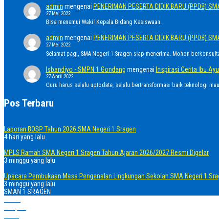
admin
mengenai
PENERIMAN PESERTA DIDIK BARU (PPDB) SM
27 Mei 2022
Bisa menemui Wakil Kepala Bidang Kesiswaan.
admin
mengenai
PENERIMAN PESERTA DIDIK BARU (PPDB) SM
27 Mei 2022
Selamat pagi, SMA Negeri 1 Sragen siap menerima. Mohon berkonsult
Isbandiyo - SMPN 1 Gondang
mengenai
Inspirasi Cerita Ibu 
27 April 2022
Guru harus selalu uptodate, selalu bertransformasi baik teknologi ma
Pos Terbaru
Laporan BOSP Tahun 2026 SMA Negeri 1 Sragen
4 hari yang lalu
MPLS Ramah SMA Negeri 1 Sragen Tahun Ajaran 2026/2027 Resmi Digelar
3 minggu yang lalu
Upacara Pembukaan Masa Pengenalan Lingkungan Sekolah SMA Negeri 1 Sra
3 minggu yang lalu
SMAN 1 SRAGEN
Home
Telepon
Email