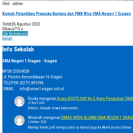
Oleh : admin
Kemah Pelantikan Pramuka Bantara dan PMR Wira SMA Negeri 1 Sragen
Terbit
26 Agustus 2022
Dibaca
715 x
Tak Berkategori
kajian
Info Sekolah
SMA Negeri 1 Sragen - Sragen
NPSN
20354028
Jl. Perintis Kemerdekaan 16 Sragen
TELEPON
(0271) 891096
EMAIL
info@sman1sragen.sch.id
Rocky
mengenai
Acara ROOTS DAY Ke-2 Agen Perubahan SMA 
27 April 2025
Kelass, banyak siswa berprestasi
Winarsih
mengenai
DIMAS WIDHI ALUMNI SMA NEGERI 1 SRA
5 Oktober 2022
Mantap keren poll smoga putra sy nyusul juga ke Akmil ya mas Dimas..