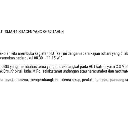
HUT SMAN 1 SRAGEN YANG KE 62 TAH
T SMAN 1 SRAGEN YANG KE 62 TAHUN
ah kita membuka kegiatan HUT kali ini dengan acara kajian rohani yang dilaksa
ksanakan pada pukul 08.30 – 11.15 WIB.
isasi OSIS yang membahas tema yang mereka angkat pada HUT kali ini yaitu C.O.M
k Drs. Khoirul Huda, M.PdI selaku tamu undangan atau narasumber dan motivator 
 solidaritas siswa, mengembangkan potensi sikap, perilaku dan cara pandang s