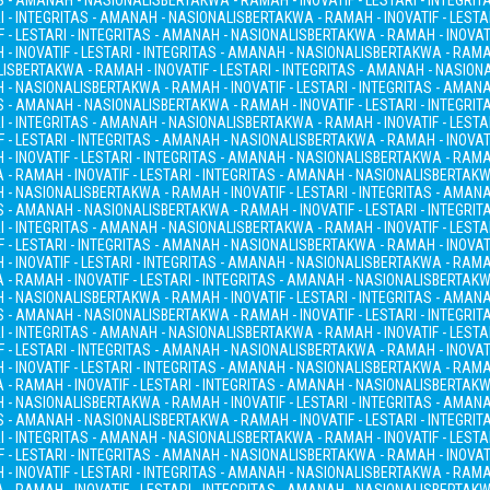
AS - AMANAH - NASIONALIS
BERTAKWA - RAMAH - INOVATIF - LESTARI - INTEGRI
I - INTEGRITAS - AMANAH - NASIONALIS
BERTAKWA - RAMAH - INOVATIF - LESTA
 - LESTARI - INTEGRITAS - AMANAH - NASIONALIS
BERTAKWA - RAMAH - INOVATI
- INOVATIF - LESTARI - INTEGRITAS - AMANAH - NASIONALIS
BERTAKWA - RAMAH
LIS
BERTAKWA - RAMAH - INOVATIF - LESTARI - INTEGRITAS - AMANAH - NASION
H - NASIONALIS
BERTAKWA - RAMAH - INOVATIF - LESTARI - INTEGRITAS - AMAN
AS - AMANAH - NASIONALIS
BERTAKWA - RAMAH - INOVATIF - LESTARI - INTEGRI
I - INTEGRITAS - AMANAH - NASIONALIS
BERTAKWA - RAMAH - INOVATIF - LESTA
 - LESTARI - INTEGRITAS - AMANAH - NASIONALIS
BERTAKWA - RAMAH - INOVATI
- INOVATIF - LESTARI - INTEGRITAS - AMANAH - NASIONALIS
BERTAKWA - RAMAH
- RAMAH - INOVATIF - LESTARI - INTEGRITAS - AMANAH - NASIONALIS
BERTAKWA
H - NASIONALIS
BERTAKWA - RAMAH - INOVATIF - LESTARI - INTEGRITAS - AMAN
AS - AMANAH - NASIONALIS
BERTAKWA - RAMAH - INOVATIF - LESTARI - INTEGRI
I - INTEGRITAS - AMANAH - NASIONALIS
BERTAKWA - RAMAH - INOVATIF - LESTA
 - LESTARI - INTEGRITAS - AMANAH - NASIONALIS
BERTAKWA - RAMAH - INOVATI
- INOVATIF - LESTARI - INTEGRITAS - AMANAH - NASIONALIS
BERTAKWA - RAMAH
- RAMAH - INOVATIF - LESTARI - INTEGRITAS - AMANAH - NASIONALIS
BERTAKWA
H - NASIONALIS
BERTAKWA - RAMAH - INOVATIF - LESTARI - INTEGRITAS - AMAN
AS - AMANAH - NASIONALIS
BERTAKWA - RAMAH - INOVATIF - LESTARI - INTEGRI
I - INTEGRITAS - AMANAH - NASIONALIS
BERTAKWA - RAMAH - INOVATIF - LESTA
 - LESTARI - INTEGRITAS - AMANAH - NASIONALIS
BERTAKWA - RAMAH - INOVATI
- INOVATIF - LESTARI - INTEGRITAS - AMANAH - NASIONALIS
BERTAKWA - RAMAH
- RAMAH - INOVATIF - LESTARI - INTEGRITAS - AMANAH - NASIONALIS
BERTAKWA
H - NASIONALIS
BERTAKWA - RAMAH - INOVATIF - LESTARI - INTEGRITAS - AMAN
AS - AMANAH - NASIONALIS
BERTAKWA - RAMAH - INOVATIF - LESTARI - INTEGRI
I - INTEGRITAS - AMANAH - NASIONALIS
BERTAKWA - RAMAH - INOVATIF - LESTA
 - LESTARI - INTEGRITAS - AMANAH - NASIONALIS
BERTAKWA - RAMAH - INOVATI
- INOVATIF - LESTARI - INTEGRITAS - AMANAH - NASIONALIS
BERTAKWA - RAMAH