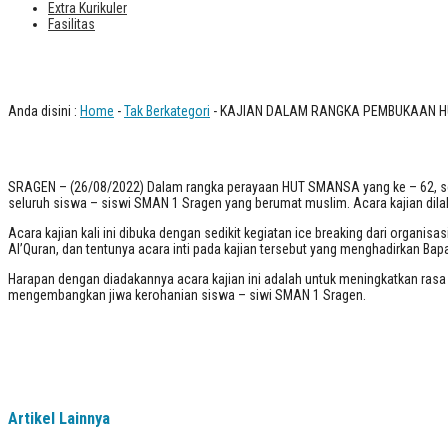
Extra Kurikuler
Fasilitas
KAJIAN DALAM RANGKA PEMBUKAAN 
Anda disini :
Home
-
Tak Berkategori
- KAJIAN DALAM RANGKA PEMBUKAAN HU
SRAGEN – (26/08/2022) Dalam rangka perayaan HUT SMANSA yang ke – 62, sekol
seluruh siswa – siswi SMAN 1 Sragen yang berumat muslim. Acara kajian dila
Acara kajian kali ini dibuka dengan sedikit kegiatan ice breaking dari organ
Al’Quran, dan tentunya acara inti pada kajian tersebut yang menghadirkan Bapa
Harapan dengan diadakannya acara kajian ini adalah untuk meningkatkan rasa
mengembangkan jiwa kerohanian siswa – siwi SMAN 1 Sragen.
Artikel Lainnya