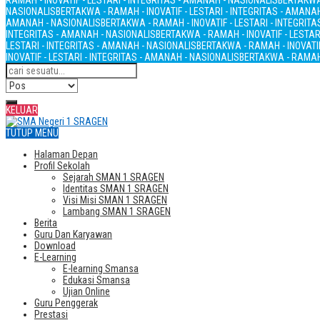
RAMAH - INOVATIF - LESTARI - INTEGRITAS - AMANAH - NASIONALIS
BERTAKWA 
NASIONALIS
BERTAKWA - RAMAH - INOVATIF - LESTARI - INTEGRITAS - AMANA
AMANAH - NASIONALIS
BERTAKWA - RAMAH - INOVATIF - LESTARI - INTEGRIT
INTEGRITAS - AMANAH - NASIONALIS
BERTAKWA - RAMAH - INOVATIF - LESTAR
LESTARI - INTEGRITAS - AMANAH - NASIONALIS
BERTAKWA - RAMAH - INOVATIF
INOVATIF - LESTARI - INTEGRITAS - AMANAH - NASIONALIS
BERTAKWA - RAMAH 
KELUAR
TUTUP MENU
Halaman Depan
Profil Sekolah
Sejarah SMAN 1 SRAGEN
Identitas SMAN 1 SRAGEN
Visi Misi SMAN 1 SRAGEN
Lambang SMAN 1 SRAGEN
Berita
Guru Dan Karyawan
Download
E-Learning
E-learning Smansa
Edukasi Smansa
Ujian Online
Guru Penggerak
Prestasi