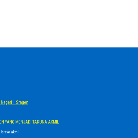
Negeri 1 Sragen
GEN YANG MENJADI TARUNA AKMIL
.bravo akmil