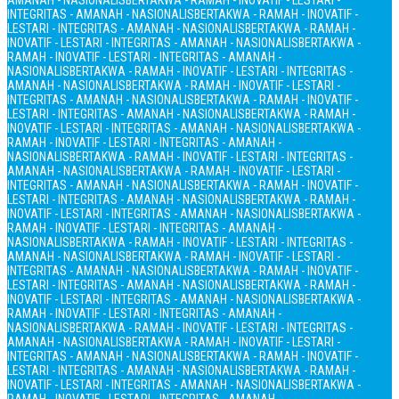
AMANAH - NASIONALIS
BERTAKWA - RAMAH - INOVATIF - LESTARI -
INTEGRITAS - AMANAH - NASIONALIS
BERTAKWA - RAMAH - INOVATIF -
LESTARI - INTEGRITAS - AMANAH - NASIONALIS
BERTAKWA - RAMAH -
INOVATIF - LESTARI - INTEGRITAS - AMANAH - NASIONALIS
BERTAKWA -
RAMAH - INOVATIF - LESTARI - INTEGRITAS - AMANAH -
NASIONALIS
BERTAKWA - RAMAH - INOVATIF - LESTARI - INTEGRITAS -
AMANAH - NASIONALIS
BERTAKWA - RAMAH - INOVATIF - LESTARI -
INTEGRITAS - AMANAH - NASIONALIS
BERTAKWA - RAMAH - INOVATIF -
LESTARI - INTEGRITAS - AMANAH - NASIONALIS
BERTAKWA - RAMAH -
INOVATIF - LESTARI - INTEGRITAS - AMANAH - NASIONALIS
BERTAKWA -
RAMAH - INOVATIF - LESTARI - INTEGRITAS - AMANAH -
NASIONALIS
BERTAKWA - RAMAH - INOVATIF - LESTARI - INTEGRITAS -
AMANAH - NASIONALIS
BERTAKWA - RAMAH - INOVATIF - LESTARI -
INTEGRITAS - AMANAH - NASIONALIS
BERTAKWA - RAMAH - INOVATIF -
LESTARI - INTEGRITAS - AMANAH - NASIONALIS
BERTAKWA - RAMAH -
INOVATIF - LESTARI - INTEGRITAS - AMANAH - NASIONALIS
BERTAKWA -
RAMAH - INOVATIF - LESTARI - INTEGRITAS - AMANAH -
NASIONALIS
BERTAKWA - RAMAH - INOVATIF - LESTARI - INTEGRITAS -
AMANAH - NASIONALIS
BERTAKWA - RAMAH - INOVATIF - LESTARI -
INTEGRITAS - AMANAH - NASIONALIS
BERTAKWA - RAMAH - INOVATIF -
LESTARI - INTEGRITAS - AMANAH - NASIONALIS
BERTAKWA - RAMAH -
INOVATIF - LESTARI - INTEGRITAS - AMANAH - NASIONALIS
BERTAKWA -
RAMAH - INOVATIF - LESTARI - INTEGRITAS - AMANAH -
NASIONALIS
BERTAKWA - RAMAH - INOVATIF - LESTARI - INTEGRITAS -
AMANAH - NASIONALIS
BERTAKWA - RAMAH - INOVATIF - LESTARI -
INTEGRITAS - AMANAH - NASIONALIS
BERTAKWA - RAMAH - INOVATIF -
LESTARI - INTEGRITAS - AMANAH - NASIONALIS
BERTAKWA - RAMAH -
INOVATIF - LESTARI - INTEGRITAS - AMANAH - NASIONALIS
BERTAKWA -