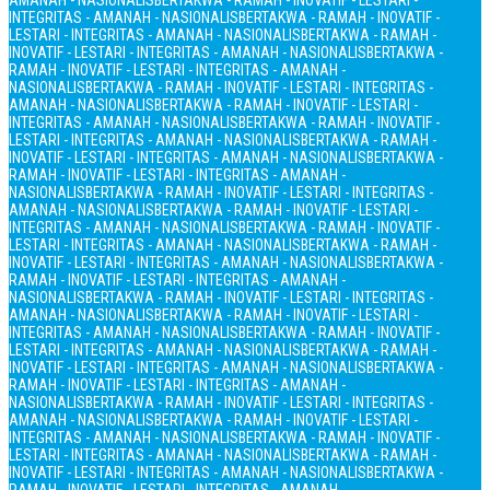
AMANAH - NASIONALIS
BERTAKWA - RAMAH - INOVATIF - LESTARI -
INTEGRITAS - AMANAH - NASIONALIS
BERTAKWA - RAMAH - INOVATIF -
LESTARI - INTEGRITAS - AMANAH - NASIONALIS
BERTAKWA - RAMAH -
INOVATIF - LESTARI - INTEGRITAS - AMANAH - NASIONALIS
BERTAKWA -
RAMAH - INOVATIF - LESTARI - INTEGRITAS - AMANAH -
NASIONALIS
BERTAKWA - RAMAH - INOVATIF - LESTARI - INTEGRITAS -
AMANAH - NASIONALIS
BERTAKWA - RAMAH - INOVATIF - LESTARI -
INTEGRITAS - AMANAH - NASIONALIS
BERTAKWA - RAMAH - INOVATIF -
LESTARI - INTEGRITAS - AMANAH - NASIONALIS
BERTAKWA - RAMAH -
INOVATIF - LESTARI - INTEGRITAS - AMANAH - NASIONALIS
BERTAKWA -
RAMAH - INOVATIF - LESTARI - INTEGRITAS - AMANAH -
NASIONALIS
BERTAKWA - RAMAH - INOVATIF - LESTARI - INTEGRITAS -
AMANAH - NASIONALIS
BERTAKWA - RAMAH - INOVATIF - LESTARI -
INTEGRITAS - AMANAH - NASIONALIS
BERTAKWA - RAMAH - INOVATIF -
LESTARI - INTEGRITAS - AMANAH - NASIONALIS
BERTAKWA - RAMAH -
INOVATIF - LESTARI - INTEGRITAS - AMANAH - NASIONALIS
BERTAKWA -
RAMAH - INOVATIF - LESTARI - INTEGRITAS - AMANAH -
NASIONALIS
BERTAKWA - RAMAH - INOVATIF - LESTARI - INTEGRITAS -
AMANAH - NASIONALIS
BERTAKWA - RAMAH - INOVATIF - LESTARI -
INTEGRITAS - AMANAH - NASIONALIS
BERTAKWA - RAMAH - INOVATIF -
LESTARI - INTEGRITAS - AMANAH - NASIONALIS
BERTAKWA - RAMAH -
INOVATIF - LESTARI - INTEGRITAS - AMANAH - NASIONALIS
BERTAKWA -
RAMAH - INOVATIF - LESTARI - INTEGRITAS - AMANAH -
NASIONALIS
BERTAKWA - RAMAH - INOVATIF - LESTARI - INTEGRITAS -
AMANAH - NASIONALIS
BERTAKWA - RAMAH - INOVATIF - LESTARI -
INTEGRITAS - AMANAH - NASIONALIS
BERTAKWA - RAMAH - INOVATIF -
LESTARI - INTEGRITAS - AMANAH - NASIONALIS
BERTAKWA - RAMAH -
INOVATIF - LESTARI - INTEGRITAS - AMANAH - NASIONALIS
BERTAKWA -