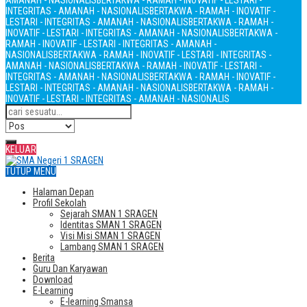
AMANAH - NASIONALIS
BERTAKWA - RAMAH - INOVATIF - LESTARI -
INTEGRITAS - AMANAH - NASIONALIS
BERTAKWA - RAMAH - INOVATIF -
LESTARI - INTEGRITAS - AMANAH - NASIONALIS
BERTAKWA - RAMAH -
INOVATIF - LESTARI - INTEGRITAS - AMANAH - NASIONALIS
BERTAKWA -
RAMAH - INOVATIF - LESTARI - INTEGRITAS - AMANAH -
NASIONALIS
BERTAKWA - RAMAH - INOVATIF - LESTARI - INTEGRITAS -
AMANAH - NASIONALIS
BERTAKWA - RAMAH - INOVATIF - LESTARI -
INTEGRITAS - AMANAH - NASIONALIS
BERTAKWA - RAMAH - INOVATIF -
LESTARI - INTEGRITAS - AMANAH - NASIONALIS
BERTAKWA - RAMAH -
INOVATIF - LESTARI - INTEGRITAS - AMANAH - NASIONALIS
KELUAR
TUTUP MENU
Halaman Depan
Profil Sekolah
Sejarah SMAN 1 SRAGEN
Identitas SMAN 1 SRAGEN
Visi Misi SMAN 1 SRAGEN
Lambang SMAN 1 SRAGEN
Berita
Guru Dan Karyawan
Download
E-Learning
E-learning Smansa