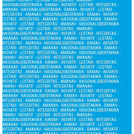
RAMAH - INOVATIF - LESTARI - INTEGRITAS - AMANAH -
NASIONALIS
BERTAKWA - RAMAH - INOVATIF - LESTARI - INTEGRITAS -
AMANAH - NASIONALIS
BERTAKWA - RAMAH - INOVATIF - LESTARI -
INTEGRITAS - AMANAH - NASIONALIS
BERTAKWA - RAMAH - INOVATIF -
LESTARI - INTEGRITAS - AMANAH - NASIONALIS
BERTAKWA - RAMAH -
INOVATIF - LESTARI - INTEGRITAS - AMANAH - NASIONALIS
BERTAKWA -
RAMAH - INOVATIF - LESTARI - INTEGRITAS - AMANAH -
NASIONALIS
BERTAKWA - RAMAH - INOVATIF - LESTARI - INTEGRITAS -
AMANAH - NASIONALIS
BERTAKWA - RAMAH - INOVATIF - LESTARI -
INTEGRITAS - AMANAH - NASIONALIS
BERTAKWA - RAMAH - INOVATIF -
LESTARI - INTEGRITAS - AMANAH - NASIONALIS
BERTAKWA - RAMAH -
INOVATIF - LESTARI - INTEGRITAS - AMANAH - NASIONALIS
BERTAKWA -
RAMAH - INOVATIF - LESTARI - INTEGRITAS - AMANAH -
NASIONALIS
BERTAKWA - RAMAH - INOVATIF - LESTARI - INTEGRITAS -
AMANAH - NASIONALIS
BERTAKWA - RAMAH - INOVATIF - LESTARI -
INTEGRITAS - AMANAH - NASIONALIS
BERTAKWA - RAMAH - INOVATIF -
LESTARI - INTEGRITAS - AMANAH - NASIONALIS
BERTAKWA - RAMAH -
INOVATIF - LESTARI - INTEGRITAS - AMANAH - NASIONALIS
BERTAKWA -
RAMAH - INOVATIF - LESTARI - INTEGRITAS - AMANAH -
NASIONALIS
BERTAKWA - RAMAH - INOVATIF - LESTARI - INTEGRITAS -
AMANAH - NASIONALIS
BERTAKWA - RAMAH - INOVATIF - LESTARI -
INTEGRITAS - AMANAH - NASIONALIS
BERTAKWA - RAMAH - INOVATIF -
LESTARI - INTEGRITAS - AMANAH - NASIONALIS
BERTAKWA - RAMAH -
INOVATIF - LESTARI - INTEGRITAS - AMANAH - NASIONALIS
BERTAKWA -
RAMAH - INOVATIF - LESTARI - INTEGRITAS - AMANAH -
NASIONALIS
BERTAKWA - RAMAH - INOVATIF - LESTARI - INTEGRITAS -
AMANAH - NASIONALIS
BERTAKWA - RAMAH - INOVATIF - LESTARI -
INTEGRITAS - AMANAH - NASIONALIS
BERTAKWA - RAMAH - INOVATIF -