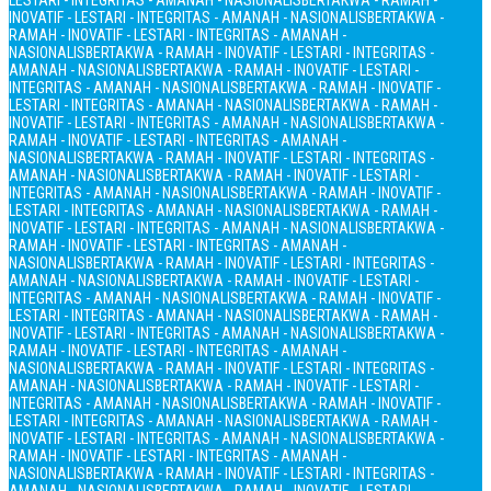
LESTARI - INTEGRITAS - AMANAH - NASIONALIS
BERTAKWA - RAMAH -
INOVATIF - LESTARI - INTEGRITAS - AMANAH - NASIONALIS
BERTAKWA -
RAMAH - INOVATIF - LESTARI - INTEGRITAS - AMANAH -
NASIONALIS
BERTAKWA - RAMAH - INOVATIF - LESTARI - INTEGRITAS -
AMANAH - NASIONALIS
BERTAKWA - RAMAH - INOVATIF - LESTARI -
INTEGRITAS - AMANAH - NASIONALIS
BERTAKWA - RAMAH - INOVATIF -
LESTARI - INTEGRITAS - AMANAH - NASIONALIS
BERTAKWA - RAMAH -
INOVATIF - LESTARI - INTEGRITAS - AMANAH - NASIONALIS
BERTAKWA -
RAMAH - INOVATIF - LESTARI - INTEGRITAS - AMANAH -
NASIONALIS
BERTAKWA - RAMAH - INOVATIF - LESTARI - INTEGRITAS -
AMANAH - NASIONALIS
BERTAKWA - RAMAH - INOVATIF - LESTARI -
INTEGRITAS - AMANAH - NASIONALIS
BERTAKWA - RAMAH - INOVATIF -
LESTARI - INTEGRITAS - AMANAH - NASIONALIS
BERTAKWA - RAMAH -
INOVATIF - LESTARI - INTEGRITAS - AMANAH - NASIONALIS
BERTAKWA -
RAMAH - INOVATIF - LESTARI - INTEGRITAS - AMANAH -
NASIONALIS
BERTAKWA - RAMAH - INOVATIF - LESTARI - INTEGRITAS -
AMANAH - NASIONALIS
BERTAKWA - RAMAH - INOVATIF - LESTARI -
INTEGRITAS - AMANAH - NASIONALIS
BERTAKWA - RAMAH - INOVATIF -
LESTARI - INTEGRITAS - AMANAH - NASIONALIS
BERTAKWA - RAMAH -
INOVATIF - LESTARI - INTEGRITAS - AMANAH - NASIONALIS
BERTAKWA -
RAMAH - INOVATIF - LESTARI - INTEGRITAS - AMANAH -
NASIONALIS
BERTAKWA - RAMAH - INOVATIF - LESTARI - INTEGRITAS -
AMANAH - NASIONALIS
BERTAKWA - RAMAH - INOVATIF - LESTARI -
INTEGRITAS - AMANAH - NASIONALIS
BERTAKWA - RAMAH - INOVATIF -
LESTARI - INTEGRITAS - AMANAH - NASIONALIS
BERTAKWA - RAMAH -
INOVATIF - LESTARI - INTEGRITAS - AMANAH - NASIONALIS
BERTAKWA -
RAMAH - INOVATIF - LESTARI - INTEGRITAS - AMANAH -
NASIONALIS
BERTAKWA - RAMAH - INOVATIF - LESTARI - INTEGRITAS -