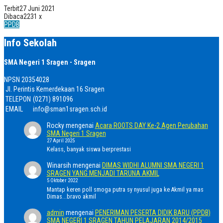
Terbit
27 Juni 2021
Dibaca
2231 x
PPDB
Info Sekolah
SMA Negeri 1 Sragen - Sragen
NPSN
20354028
Jl. Perintis Kemerdekaan 16 Sragen
TELEPON
(0271) 891096
EMAIL
info@sman1sragen.sch.id
Rocky
mengenai
Acara ROOTS DAY Ke-2 Agen Perubahan
SMA Negeri 1 Sragen
27 April 2025
Kelass, banyak siswa berprestasi
Winarsih
mengenai
DIMAS WIDHI ALUMNI SMA NEGERI 1
SRAGEN YANG MENJADI TARUNA AKMIL
5 Oktober 2022
Mantap keren poll smoga putra sy nyusul juga ke Akmil ya mas
Dimas...bravo akmil
admin
mengenai
PENERIMAN PESERTA DIDIK BARU (PPDB)
SMA NEGERI 1 SRAGEN TAHUN PELAJARAN 2014/2015