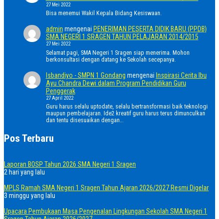
27 Mei 2022
Bisa menemui Wakil Kepala Bidang Kesiswaan.
admin
mengenai
PENERIMAN PESERTA DIDIK BARU (PPDB)
SMA NEGERI 1 SRAGEN TAHUN PELAJARAN 2014/2015
27 Mei 2022
Selamat pagi, SMA Negeri 1 Sragen siap menerima. Mohon
berkonsultasi dengan datang ke Sekolah secepanya.
Isbandiyo - SMPN 1 Gondang
mengenai
Inspirasi Cerita Ibu
Ayu Chandra Dewi dalam Program Pendidikan Guru
Penggerak
27 April 2022
Guru harus selalu uptodate, selalu bertransformasi baik teknologi
maupun pembelajaran. Ide2 kreatif guru harus terus dimunculkan
dan tentu disesuaikan dengan…
Pos Terbaru
Laporan BOSP Tahun 2026 SMA Negeri 1 Sragen
2 hari yang lalu
MPLS Ramah SMA Negeri 1 Sragen Tahun Ajaran 2026/2027 Resmi Digelar
3 minggu yang lalu
Upacara Pembukaan Masa Pengenalan Lingkungan Sekolah SMA Negeri 1
Sragen Tahun Ajaran 2026/2027