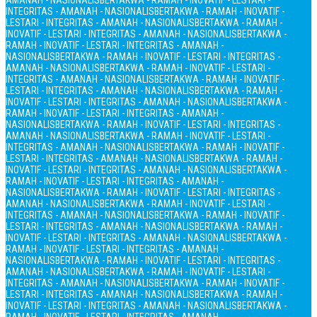
AMANAH - NASIONALIS
BERTAKWA - RAMAH - INOVATIF - LESTARI -
INTEGRITAS - AMANAH - NASIONALIS
BERTAKWA - RAMAH - INOVATIF -
LESTARI - INTEGRITAS - AMANAH - NASIONALIS
BERTAKWA - RAMAH -
INOVATIF - LESTARI - INTEGRITAS - AMANAH - NASIONALIS
BERTAKWA -
RAMAH - INOVATIF - LESTARI - INTEGRITAS - AMANAH -
NASIONALIS
BERTAKWA - RAMAH - INOVATIF - LESTARI - INTEGRITAS -
AMANAH - NASIONALIS
BERTAKWA - RAMAH - INOVATIF - LESTARI -
INTEGRITAS - AMANAH - NASIONALIS
BERTAKWA - RAMAH - INOVATIF -
LESTARI - INTEGRITAS - AMANAH - NASIONALIS
BERTAKWA - RAMAH -
INOVATIF - LESTARI - INTEGRITAS - AMANAH - NASIONALIS
BERTAKWA -
RAMAH - INOVATIF - LESTARI - INTEGRITAS - AMANAH -
NASIONALIS
BERTAKWA - RAMAH - INOVATIF - LESTARI - INTEGRITAS -
AMANAH - NASIONALIS
BERTAKWA - RAMAH - INOVATIF - LESTARI -
INTEGRITAS - AMANAH - NASIONALIS
BERTAKWA - RAMAH - INOVATIF -
LESTARI - INTEGRITAS - AMANAH - NASIONALIS
BERTAKWA - RAMAH -
INOVATIF - LESTARI - INTEGRITAS - AMANAH - NASIONALIS
BERTAKWA -
RAMAH - INOVATIF - LESTARI - INTEGRITAS - AMANAH -
NASIONALIS
BERTAKWA - RAMAH - INOVATIF - LESTARI - INTEGRITAS -
AMANAH - NASIONALIS
BERTAKWA - RAMAH - INOVATIF - LESTARI -
INTEGRITAS - AMANAH - NASIONALIS
BERTAKWA - RAMAH - INOVATIF -
LESTARI - INTEGRITAS - AMANAH - NASIONALIS
BERTAKWA - RAMAH -
INOVATIF - LESTARI - INTEGRITAS - AMANAH - NASIONALIS
BERTAKWA -
RAMAH - INOVATIF - LESTARI - INTEGRITAS - AMANAH -
NASIONALIS
BERTAKWA - RAMAH - INOVATIF - LESTARI - INTEGRITAS -
AMANAH - NASIONALIS
BERTAKWA - RAMAH - INOVATIF - LESTARI -
INTEGRITAS - AMANAH - NASIONALIS
BERTAKWA - RAMAH - INOVATIF -
LESTARI - INTEGRITAS - AMANAH - NASIONALIS
BERTAKWA - RAMAH -
INOVATIF - LESTARI - INTEGRITAS - AMANAH - NASIONALIS
BERTAKWA -