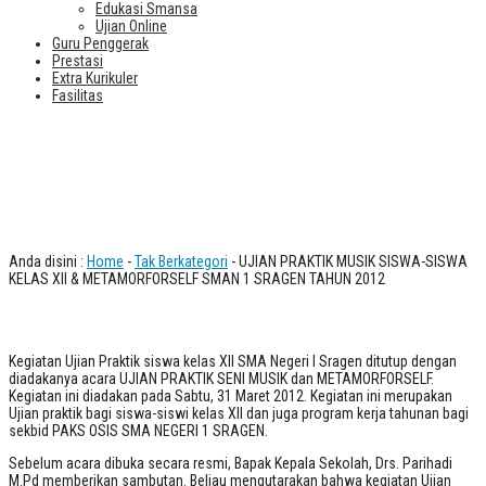
Edukasi Smansa
Ujian Online
Guru Penggerak
Prestasi
Extra Kurikuler
Fasilitas
UJIAN PRAKTIK MUSIK SISWA-SISWA
KELAS XII & METAMORFORSELF
SMAN 1 SRAGEN TAHUN 2012
Anda disini :
Home
-
Tak Berkategori
- UJIAN PRAKTIK MUSIK SISWA-SISWA
KELAS XII & METAMORFORSELF SMAN 1 SRAGEN TAHUN 2012
Kegiatan Ujian Praktik siswa kelas XII SMA Negeri I Sragen ditutup dengan
diadakanya acara UJIAN PRAKTIK SENI MUSIK dan METAMORFORSELF.
Kegiatan ini diadakan pada Sabtu, 31 Maret 2012. Kegiatan ini merupakan
Ujian praktik bagi siswa-siswi kelas XII dan juga program kerja tahunan bagi
sekbid PAKS OSIS SMA NEGERI 1 SRAGEN.
Sebelum acara dibuka secara resmi, Bapak Kepala Sekolah, Drs. Parihadi
M.Pd memberikan sambutan. Beliau mengutarakan bahwa kegiatan Ujian