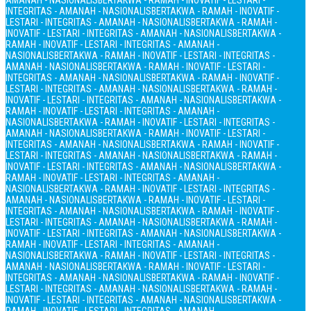
AMANAH - NASIONALIS
BERTAKWA - RAMAH - INOVATIF - LESTARI -
INTEGRITAS - AMANAH - NASIONALIS
BERTAKWA - RAMAH - INOVATIF -
LESTARI - INTEGRITAS - AMANAH - NASIONALIS
BERTAKWA - RAMAH -
INOVATIF - LESTARI - INTEGRITAS - AMANAH - NASIONALIS
BERTAKWA -
RAMAH - INOVATIF - LESTARI - INTEGRITAS - AMANAH -
NASIONALIS
BERTAKWA - RAMAH - INOVATIF - LESTARI - INTEGRITAS -
AMANAH - NASIONALIS
BERTAKWA - RAMAH - INOVATIF - LESTARI -
INTEGRITAS - AMANAH - NASIONALIS
BERTAKWA - RAMAH - INOVATIF -
LESTARI - INTEGRITAS - AMANAH - NASIONALIS
BERTAKWA - RAMAH -
INOVATIF - LESTARI - INTEGRITAS - AMANAH - NASIONALIS
BERTAKWA -
RAMAH - INOVATIF - LESTARI - INTEGRITAS - AMANAH -
NASIONALIS
BERTAKWA - RAMAH - INOVATIF - LESTARI - INTEGRITAS -
AMANAH - NASIONALIS
BERTAKWA - RAMAH - INOVATIF - LESTARI -
INTEGRITAS - AMANAH - NASIONALIS
BERTAKWA - RAMAH - INOVATIF -
LESTARI - INTEGRITAS - AMANAH - NASIONALIS
BERTAKWA - RAMAH -
INOVATIF - LESTARI - INTEGRITAS - AMANAH - NASIONALIS
BERTAKWA -
RAMAH - INOVATIF - LESTARI - INTEGRITAS - AMANAH -
NASIONALIS
BERTAKWA - RAMAH - INOVATIF - LESTARI - INTEGRITAS -
AMANAH - NASIONALIS
BERTAKWA - RAMAH - INOVATIF - LESTARI -
INTEGRITAS - AMANAH - NASIONALIS
BERTAKWA - RAMAH - INOVATIF -
LESTARI - INTEGRITAS - AMANAH - NASIONALIS
BERTAKWA - RAMAH -
INOVATIF - LESTARI - INTEGRITAS - AMANAH - NASIONALIS
BERTAKWA -
RAMAH - INOVATIF - LESTARI - INTEGRITAS - AMANAH -
NASIONALIS
BERTAKWA - RAMAH - INOVATIF - LESTARI - INTEGRITAS -
AMANAH - NASIONALIS
BERTAKWA - RAMAH - INOVATIF - LESTARI -
INTEGRITAS - AMANAH - NASIONALIS
BERTAKWA - RAMAH - INOVATIF -
LESTARI - INTEGRITAS - AMANAH - NASIONALIS
BERTAKWA - RAMAH -
INOVATIF - LESTARI - INTEGRITAS - AMANAH - NASIONALIS
BERTAKWA -