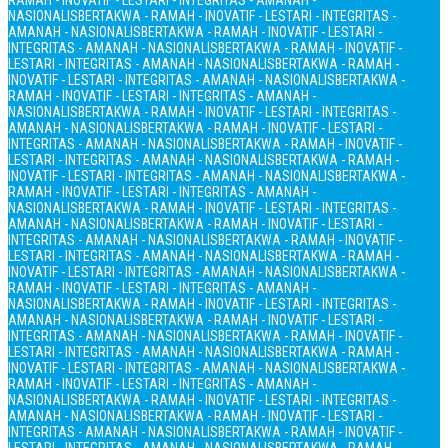
RAMAH - INOVATIF - LESTARI - INTEGRITAS - AMANAH -
NASIONALIS
BERTAKWA - RAMAH - INOVATIF - LESTARI - INTEGRITAS -
AMANAH - NASIONALIS
BERTAKWA - RAMAH - INOVATIF - LESTARI -
INTEGRITAS - AMANAH - NASIONALIS
BERTAKWA - RAMAH - INOVATIF -
LESTARI - INTEGRITAS - AMANAH - NASIONALIS
BERTAKWA - RAMAH -
INOVATIF - LESTARI - INTEGRITAS - AMANAH - NASIONALIS
BERTAKWA -
RAMAH - INOVATIF - LESTARI - INTEGRITAS - AMANAH -
NASIONALIS
BERTAKWA - RAMAH - INOVATIF - LESTARI - INTEGRITAS -
AMANAH - NASIONALIS
BERTAKWA - RAMAH - INOVATIF - LESTARI -
INTEGRITAS - AMANAH - NASIONALIS
BERTAKWA - RAMAH - INOVATIF -
LESTARI - INTEGRITAS - AMANAH - NASIONALIS
BERTAKWA - RAMAH -
INOVATIF - LESTARI - INTEGRITAS - AMANAH - NASIONALIS
BERTAKWA -
RAMAH - INOVATIF - LESTARI - INTEGRITAS - AMANAH -
NASIONALIS
BERTAKWA - RAMAH - INOVATIF - LESTARI - INTEGRITAS -
AMANAH - NASIONALIS
BERTAKWA - RAMAH - INOVATIF - LESTARI -
INTEGRITAS - AMANAH - NASIONALIS
BERTAKWA - RAMAH - INOVATIF -
LESTARI - INTEGRITAS - AMANAH - NASIONALIS
BERTAKWA - RAMAH -
INOVATIF - LESTARI - INTEGRITAS - AMANAH - NASIONALIS
BERTAKWA -
RAMAH - INOVATIF - LESTARI - INTEGRITAS - AMANAH -
NASIONALIS
BERTAKWA - RAMAH - INOVATIF - LESTARI - INTEGRITAS -
AMANAH - NASIONALIS
BERTAKWA - RAMAH - INOVATIF - LESTARI -
INTEGRITAS - AMANAH - NASIONALIS
BERTAKWA - RAMAH - INOVATIF -
LESTARI - INTEGRITAS - AMANAH - NASIONALIS
BERTAKWA - RAMAH -
INOVATIF - LESTARI - INTEGRITAS - AMANAH - NASIONALIS
BERTAKWA -
RAMAH - INOVATIF - LESTARI - INTEGRITAS - AMANAH -
NASIONALIS
BERTAKWA - RAMAH - INOVATIF - LESTARI - INTEGRITAS -
AMANAH - NASIONALIS
BERTAKWA - RAMAH - INOVATIF - LESTARI -
INTEGRITAS - AMANAH - NASIONALIS
BERTAKWA - RAMAH - INOVATIF -