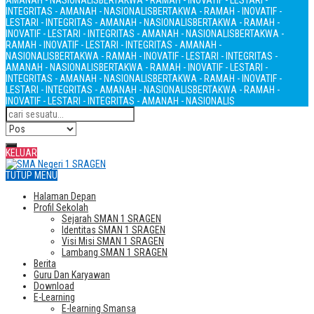
AMANAH - NASIONALIS
BERTAKWA - RAMAH - INOVATIF - LESTARI -
INTEGRITAS - AMANAH - NASIONALIS
BERTAKWA - RAMAH - INOVATIF -
LESTARI - INTEGRITAS - AMANAH - NASIONALIS
BERTAKWA - RAMAH -
INOVATIF - LESTARI - INTEGRITAS - AMANAH - NASIONALIS
BERTAKWA -
RAMAH - INOVATIF - LESTARI - INTEGRITAS - AMANAH -
NASIONALIS
BERTAKWA - RAMAH - INOVATIF - LESTARI - INTEGRITAS -
AMANAH - NASIONALIS
BERTAKWA - RAMAH - INOVATIF - LESTARI -
INTEGRITAS - AMANAH - NASIONALIS
BERTAKWA - RAMAH - INOVATIF -
LESTARI - INTEGRITAS - AMANAH - NASIONALIS
BERTAKWA - RAMAH -
INOVATIF - LESTARI - INTEGRITAS - AMANAH - NASIONALIS
KELUAR
TUTUP MENU
Halaman Depan
Profil Sekolah
Sejarah SMAN 1 SRAGEN
Identitas SMAN 1 SRAGEN
Visi Misi SMAN 1 SRAGEN
Lambang SMAN 1 SRAGEN
Berita
Guru Dan Karyawan
Download
E-Learning
E-learning Smansa