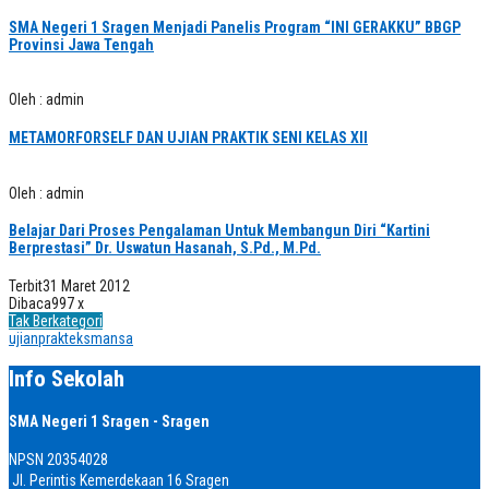
SMA Negeri 1 Sragen Menjadi Panelis Program “INI GERAKKU” BBGP
Provinsi Jawa Tengah
Oleh : admin
METAMORFORSELF DAN UJIAN PRAKTIK SENI KELAS XII
Oleh : admin
Belajar Dari Proses Pengalaman Untuk Membangun Diri “Kartini
Berprestasi” Dr. Uswatun Hasanah, S.Pd., M.Pd.
Terbit
31 Maret 2012
Dibaca
997 x
Tak Berkategori
ujianprakteksmansa
Info Sekolah
SMA Negeri 1 Sragen - Sragen
NPSN
20354028
Jl. Perintis Kemerdekaan 16 Sragen