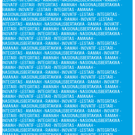
LESTARI - INTEGRITAS - AMANAH - NASIONALIS
BERTAKWA - RAMAH -
INOVATIF - LESTARI - INTEGRITAS - AMANAH - NASIONALIS
BERTAKWA -
RAMAH - INOVATIF - LESTARI - INTEGRITAS - AMANAH -
NASIONALIS
BERTAKWA - RAMAH - INOVATIF - LESTARI - INTEGRITAS -
AMANAH - NASIONALIS
BERTAKWA - RAMAH - INOVATIF - LESTARI -
INTEGRITAS - AMANAH - NASIONALIS
BERTAKWA - RAMAH - INOVATIF -
LESTARI - INTEGRITAS - AMANAH - NASIONALIS
BERTAKWA - RAMAH -
INOVATIF - LESTARI - INTEGRITAS - AMANAH - NASIONALIS
BERTAKWA -
RAMAH - INOVATIF - LESTARI - INTEGRITAS - AMANAH -
NASIONALIS
BERTAKWA - RAMAH - INOVATIF - LESTARI - INTEGRITAS -
AMANAH - NASIONALIS
BERTAKWA - RAMAH - INOVATIF - LESTARI -
INTEGRITAS - AMANAH - NASIONALIS
BERTAKWA - RAMAH - INOVATIF -
LESTARI - INTEGRITAS - AMANAH - NASIONALIS
BERTAKWA - RAMAH -
INOVATIF - LESTARI - INTEGRITAS - AMANAH - NASIONALIS
BERTAKWA -
RAMAH - INOVATIF - LESTARI - INTEGRITAS - AMANAH -
NASIONALIS
BERTAKWA - RAMAH - INOVATIF - LESTARI - INTEGRITAS -
AMANAH - NASIONALIS
BERTAKWA - RAMAH - INOVATIF - LESTARI -
INTEGRITAS - AMANAH - NASIONALIS
BERTAKWA - RAMAH - INOVATIF -
LESTARI - INTEGRITAS - AMANAH - NASIONALIS
BERTAKWA - RAMAH -
INOVATIF - LESTARI - INTEGRITAS - AMANAH - NASIONALIS
BERTAKWA -
RAMAH - INOVATIF - LESTARI - INTEGRITAS - AMANAH -
NASIONALIS
BERTAKWA - RAMAH - INOVATIF - LESTARI - INTEGRITAS -
AMANAH - NASIONALIS
BERTAKWA - RAMAH - INOVATIF - LESTARI -
INTEGRITAS - AMANAH - NASIONALIS
BERTAKWA - RAMAH - INOVATIF -
LESTARI - INTEGRITAS - AMANAH - NASIONALIS
BERTAKWA - RAMAH -
INOVATIF - LESTARI - INTEGRITAS - AMANAH - NASIONALIS
BERTAKWA -
RAMAH - INOVATIF - LESTARI - INTEGRITAS - AMANAH -
NASIONALIS
BERTAKWA - RAMAH - INOVATIF - LESTARI - INTEGRITAS -