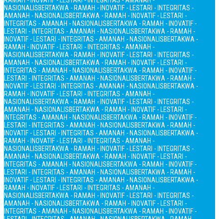
RAMAH - INOVATIF - LESTARI - INTEGRITAS - AMANAH -
NASIONALIS
BERTAKWA - RAMAH - INOVATIF - LESTARI - INTEGRITAS -
AMANAH - NASIONALIS
BERTAKWA - RAMAH - INOVATIF - LESTARI -
INTEGRITAS - AMANAH - NASIONALIS
BERTAKWA - RAMAH - INOVATIF -
LESTARI - INTEGRITAS - AMANAH - NASIONALIS
BERTAKWA - RAMAH -
INOVATIF - LESTARI - INTEGRITAS - AMANAH - NASIONALIS
BERTAKWA -
RAMAH - INOVATIF - LESTARI - INTEGRITAS - AMANAH -
NASIONALIS
BERTAKWA - RAMAH - INOVATIF - LESTARI - INTEGRITAS -
AMANAH - NASIONALIS
BERTAKWA - RAMAH - INOVATIF - LESTARI -
INTEGRITAS - AMANAH - NASIONALIS
BERTAKWA - RAMAH - INOVATIF -
LESTARI - INTEGRITAS - AMANAH - NASIONALIS
BERTAKWA - RAMAH -
INOVATIF - LESTARI - INTEGRITAS - AMANAH - NASIONALIS
BERTAKWA -
RAMAH - INOVATIF - LESTARI - INTEGRITAS - AMANAH -
NASIONALIS
BERTAKWA - RAMAH - INOVATIF - LESTARI - INTEGRITAS -
AMANAH - NASIONALIS
BERTAKWA - RAMAH - INOVATIF - LESTARI -
INTEGRITAS - AMANAH - NASIONALIS
BERTAKWA - RAMAH - INOVATIF -
LESTARI - INTEGRITAS - AMANAH - NASIONALIS
BERTAKWA - RAMAH -
INOVATIF - LESTARI - INTEGRITAS - AMANAH - NASIONALIS
BERTAKWA -
RAMAH - INOVATIF - LESTARI - INTEGRITAS - AMANAH -
NASIONALIS
BERTAKWA - RAMAH - INOVATIF - LESTARI - INTEGRITAS -
AMANAH - NASIONALIS
BERTAKWA - RAMAH - INOVATIF - LESTARI -
INTEGRITAS - AMANAH - NASIONALIS
BERTAKWA - RAMAH - INOVATIF -
LESTARI - INTEGRITAS - AMANAH - NASIONALIS
BERTAKWA - RAMAH -
INOVATIF - LESTARI - INTEGRITAS - AMANAH - NASIONALIS
BERTAKWA -
RAMAH - INOVATIF - LESTARI - INTEGRITAS - AMANAH -
NASIONALIS
BERTAKWA - RAMAH - INOVATIF - LESTARI - INTEGRITAS -
AMANAH - NASIONALIS
BERTAKWA - RAMAH - INOVATIF - LESTARI -
INTEGRITAS - AMANAH - NASIONALIS
BERTAKWA - RAMAH - INOVATIF -