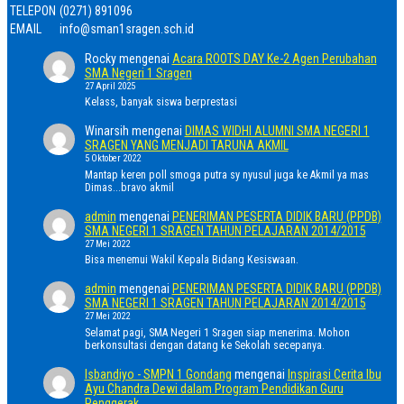
TELEPON
(0271) 891096
EMAIL
info@sman1sragen.sch.id
Rocky
mengenai
Acara ROOTS DAY Ke-2 Agen Perubahan
SMA Negeri 1 Sragen
27 April 2025
Kelass, banyak siswa berprestasi
Winarsih
mengenai
DIMAS WIDHI ALUMNI SMA NEGERI 1
SRAGEN YANG MENJADI TARUNA AKMIL
5 Oktober 2022
Mantap keren poll smoga putra sy nyusul juga ke Akmil ya mas
Dimas...bravo akmil
admin
mengenai
PENERIMAN PESERTA DIDIK BARU (PPDB)
SMA NEGERI 1 SRAGEN TAHUN PELAJARAN 2014/2015
27 Mei 2022
Bisa menemui Wakil Kepala Bidang Kesiswaan.
admin
mengenai
PENERIMAN PESERTA DIDIK BARU (PPDB)
SMA NEGERI 1 SRAGEN TAHUN PELAJARAN 2014/2015
27 Mei 2022
Selamat pagi, SMA Negeri 1 Sragen siap menerima. Mohon
berkonsultasi dengan datang ke Sekolah secepanya.
Isbandiyo - SMPN 1 Gondang
mengenai
Inspirasi Cerita Ibu
Ayu Chandra Dewi dalam Program Pendidikan Guru
Penggerak