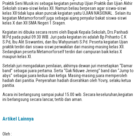
Praktik Seni Musik ini sebagai kegiatan penutup Ujian Praktik dan Ujian Akhir
Sekolah siswa-siswi kelas XII. Namun beliau berpesan agar siswa-siswi
kelas XII tidak lupa akan puncak kegiatan yaitu UJIAN NASIONAL . Selain itu
kegiatan Metamorforself juga sebagai ajang penyalur bakat siswa-siswi
kelas X dan XII SMA Negeri 1 Sragen.
Kegiatan ini dibuka secara resmi oleh Bapak Kepala Sekolah, Drs.Parihadi
M.Pd pada pukul 09.30 WIB. Juri pada kegiatan ini adalah Bp.Prihanto C.K
S.Pd, Ibu Alit Siswantini, dan Ibu Wahyuniarti S.Pd. Peserta kegiatan Ujian
praktik terdiri dari siswa-siswi perwakilan dari masing-masing kelas XII.
Sedangkan peserta Metamorforself terdiri dari campuran baik kelas X
maupun kelas XI.
Setelah juri mengadakan penilaian, akhirnya dewan juri menetapkan “Damar
band” sebagai juara pertama. Serta “Gak Nduwe Jeneng” band dan “Jump to
abys” sebagai juara kedua dan ketiga. Masing-masing juara memperoleh
hadiah dari panitia. Penyerahan hadiah diserahkan oleh Yovry, selaku ketua
panitia.
Acara ini berlangsung sampai pukul 15.00 wib. Secara keseluruhan,kegiatan
ini berlangsung secara lancar, tertib dan aman.
Artikel Lainnya
Oleh :