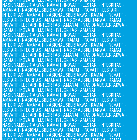
RAMAH - INOVATIF - LESTARI - INTEGRITAS - AMANAH -
NASIONALIS
BERTAKWA - RAMAH - INOVATIF - LESTARI - INTEGRITAS -
AMANAH - NASIONALIS
BERTAKWA - RAMAH - INOVATIF - LESTARI -
INTEGRITAS - AMANAH - NASIONALIS
BERTAKWA - RAMAH - INOVATIF -
LESTARI - INTEGRITAS - AMANAH - NASIONALIS
BERTAKWA - RAMAH -
INOVATIF - LESTARI - INTEGRITAS - AMANAH - NASIONALIS
BERTAKWA -
RAMAH - INOVATIF - LESTARI - INTEGRITAS - AMANAH -
NASIONALIS
BERTAKWA - RAMAH - INOVATIF - LESTARI - INTEGRITAS -
AMANAH - NASIONALIS
BERTAKWA - RAMAH - INOVATIF - LESTARI -
INTEGRITAS - AMANAH - NASIONALIS
BERTAKWA - RAMAH - INOVATIF -
LESTARI - INTEGRITAS - AMANAH - NASIONALIS
BERTAKWA - RAMAH -
INOVATIF - LESTARI - INTEGRITAS - AMANAH - NASIONALIS
BERTAKWA -
RAMAH - INOVATIF - LESTARI - INTEGRITAS - AMANAH -
NASIONALIS
BERTAKWA - RAMAH - INOVATIF - LESTARI - INTEGRITAS -
AMANAH - NASIONALIS
BERTAKWA - RAMAH - INOVATIF - LESTARI -
INTEGRITAS - AMANAH - NASIONALIS
BERTAKWA - RAMAH - INOVATIF -
LESTARI - INTEGRITAS - AMANAH - NASIONALIS
BERTAKWA - RAMAH -
INOVATIF - LESTARI - INTEGRITAS - AMANAH - NASIONALIS
BERTAKWA -
RAMAH - INOVATIF - LESTARI - INTEGRITAS - AMANAH -
NASIONALIS
BERTAKWA - RAMAH - INOVATIF - LESTARI - INTEGRITAS -
AMANAH - NASIONALIS
BERTAKWA - RAMAH - INOVATIF - LESTARI -
INTEGRITAS - AMANAH - NASIONALIS
BERTAKWA - RAMAH - INOVATIF -
LESTARI - INTEGRITAS - AMANAH - NASIONALIS
BERTAKWA - RAMAH -
INOVATIF - LESTARI - INTEGRITAS - AMANAH - NASIONALIS
BERTAKWA -
RAMAH - INOVATIF - LESTARI - INTEGRITAS - AMANAH -
NASIONALIS
BERTAKWA - RAMAH - INOVATIF - LESTARI - INTEGRITAS -
AMANAH - NASIONALIS
BERTAKWA - RAMAH - INOVATIF - LESTARI -
INTEGRITAS - AMANAH - NASIONALIS
BERTAKWA - RAMAH - INOVATIF -