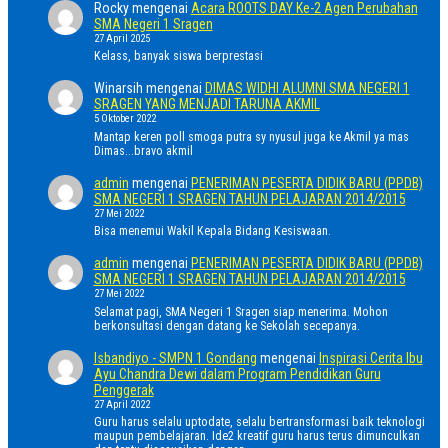
Rocky
mengenai
Acara ROOTS DAY Ke-2 Agen Perubahan
SMA Negeri 1 Sragen
27 April 2025
Kelass, banyak siswa berprestasi
Winarsih
mengenai
DIMAS WIDHI ALUMNI SMA NEGERI 1
SRAGEN YANG MENJADI TARUNA AKMIL
5 Oktober 2022
Mantap keren poll smoga putra sy nyusul juga ke Akmil ya mas
Dimas...bravo akmil
admin
mengenai
PENERIMAN PESERTA DIDIK BARU (PPDB)
SMA NEGERI 1 SRAGEN TAHUN PELAJARAN 2014/2015
27 Mei 2022
Bisa menemui Wakil Kepala Bidang Kesiswaan.
admin
mengenai
PENERIMAN PESERTA DIDIK BARU (PPDB)
SMA NEGERI 1 SRAGEN TAHUN PELAJARAN 2014/2015
27 Mei 2022
Selamat pagi, SMA Negeri 1 Sragen siap menerima. Mohon
berkonsultasi dengan datang ke Sekolah secepanya.
Isbandiyo - SMPN 1 Gondang
mengenai
Inspirasi Cerita Ibu
Ayu Chandra Dewi dalam Program Pendidikan Guru
Penggerak
27 April 2022
Guru harus selalu uptodate, selalu bertransformasi baik teknologi
maupun pembelajaran. Ide2 kreatif guru harus terus dimunculkan