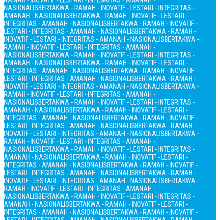
RAMAH - INOVATIF - LESTARI - INTEGRITAS - AMANAH -
NASIONALIS
BERTAKWA - RAMAH - INOVATIF - LESTARI - INTEGRITAS -
AMANAH - NASIONALIS
BERTAKWA - RAMAH - INOVATIF - LESTARI -
INTEGRITAS - AMANAH - NASIONALIS
BERTAKWA - RAMAH - INOVATIF -
LESTARI - INTEGRITAS - AMANAH - NASIONALIS
BERTAKWA - RAMAH -
INOVATIF - LESTARI - INTEGRITAS - AMANAH - NASIONALIS
BERTAKWA -
RAMAH - INOVATIF - LESTARI - INTEGRITAS - AMANAH -
NASIONALIS
BERTAKWA - RAMAH - INOVATIF - LESTARI - INTEGRITAS -
AMANAH - NASIONALIS
BERTAKWA - RAMAH - INOVATIF - LESTARI -
INTEGRITAS - AMANAH - NASIONALIS
BERTAKWA - RAMAH - INOVATIF -
LESTARI - INTEGRITAS - AMANAH - NASIONALIS
BERTAKWA - RAMAH -
INOVATIF - LESTARI - INTEGRITAS - AMANAH - NASIONALIS
BERTAKWA -
RAMAH - INOVATIF - LESTARI - INTEGRITAS - AMANAH -
NASIONALIS
BERTAKWA - RAMAH - INOVATIF - LESTARI - INTEGRITAS -
AMANAH - NASIONALIS
BERTAKWA - RAMAH - INOVATIF - LESTARI -
INTEGRITAS - AMANAH - NASIONALIS
BERTAKWA - RAMAH - INOVATIF -
LESTARI - INTEGRITAS - AMANAH - NASIONALIS
BERTAKWA - RAMAH -
INOVATIF - LESTARI - INTEGRITAS - AMANAH - NASIONALIS
BERTAKWA -
RAMAH - INOVATIF - LESTARI - INTEGRITAS - AMANAH -
NASIONALIS
BERTAKWA - RAMAH - INOVATIF - LESTARI - INTEGRITAS -
AMANAH - NASIONALIS
BERTAKWA - RAMAH - INOVATIF - LESTARI -
INTEGRITAS - AMANAH - NASIONALIS
BERTAKWA - RAMAH - INOVATIF -
LESTARI - INTEGRITAS - AMANAH - NASIONALIS
BERTAKWA - RAMAH -
INOVATIF - LESTARI - INTEGRITAS - AMANAH - NASIONALIS
BERTAKWA -
RAMAH - INOVATIF - LESTARI - INTEGRITAS - AMANAH -
NASIONALIS
BERTAKWA - RAMAH - INOVATIF - LESTARI - INTEGRITAS -
AMANAH - NASIONALIS
BERTAKWA - RAMAH - INOVATIF - LESTARI -
INTEGRITAS - AMANAH - NASIONALIS
BERTAKWA - RAMAH - INOVATIF -