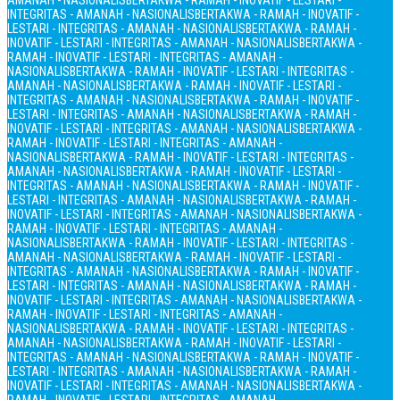
AMANAH - NASIONALIS
BERTAKWA - RAMAH - INOVATIF - LESTARI -
INTEGRITAS - AMANAH - NASIONALIS
BERTAKWA - RAMAH - INOVATIF -
LESTARI - INTEGRITAS - AMANAH - NASIONALIS
BERTAKWA - RAMAH -
INOVATIF - LESTARI - INTEGRITAS - AMANAH - NASIONALIS
BERTAKWA -
RAMAH - INOVATIF - LESTARI - INTEGRITAS - AMANAH -
NASIONALIS
BERTAKWA - RAMAH - INOVATIF - LESTARI - INTEGRITAS -
AMANAH - NASIONALIS
BERTAKWA - RAMAH - INOVATIF - LESTARI -
INTEGRITAS - AMANAH - NASIONALIS
BERTAKWA - RAMAH - INOVATIF -
LESTARI - INTEGRITAS - AMANAH - NASIONALIS
BERTAKWA - RAMAH -
INOVATIF - LESTARI - INTEGRITAS - AMANAH - NASIONALIS
BERTAKWA -
RAMAH - INOVATIF - LESTARI - INTEGRITAS - AMANAH -
NASIONALIS
BERTAKWA - RAMAH - INOVATIF - LESTARI - INTEGRITAS -
AMANAH - NASIONALIS
BERTAKWA - RAMAH - INOVATIF - LESTARI -
INTEGRITAS - AMANAH - NASIONALIS
BERTAKWA - RAMAH - INOVATIF -
LESTARI - INTEGRITAS - AMANAH - NASIONALIS
BERTAKWA - RAMAH -
INOVATIF - LESTARI - INTEGRITAS - AMANAH - NASIONALIS
BERTAKWA -
RAMAH - INOVATIF - LESTARI - INTEGRITAS - AMANAH -
NASIONALIS
BERTAKWA - RAMAH - INOVATIF - LESTARI - INTEGRITAS -
AMANAH - NASIONALIS
BERTAKWA - RAMAH - INOVATIF - LESTARI -
INTEGRITAS - AMANAH - NASIONALIS
BERTAKWA - RAMAH - INOVATIF -
LESTARI - INTEGRITAS - AMANAH - NASIONALIS
BERTAKWA - RAMAH -
INOVATIF - LESTARI - INTEGRITAS - AMANAH - NASIONALIS
BERTAKWA -
RAMAH - INOVATIF - LESTARI - INTEGRITAS - AMANAH -
NASIONALIS
BERTAKWA - RAMAH - INOVATIF - LESTARI - INTEGRITAS -
AMANAH - NASIONALIS
BERTAKWA - RAMAH - INOVATIF - LESTARI -
INTEGRITAS - AMANAH - NASIONALIS
BERTAKWA - RAMAH - INOVATIF -
LESTARI - INTEGRITAS - AMANAH - NASIONALIS
BERTAKWA - RAMAH -
INOVATIF - LESTARI - INTEGRITAS - AMANAH - NASIONALIS
BERTAKWA -