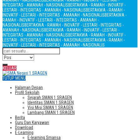
AMANAH - NASIONALIS
BERTAKWA - RAMAH - INOVATIF - LESTARI -
INTEGRITAS - AMANAH - NASIONALIS
BERTAKWA - RAMAH - INOVATIF -
LESTARI - INTEGRITAS - AMANAH - NASIONALIS
BERTAKWA - RAMAH -
INOVATIF - LESTARI - INTEGRITAS - AMANAH - NASIONALIS
BERTAKWA -
RAMAH - INOVATIF - LESTARI - INTEGRITAS - AMANAH -
NASIONALIS
BERTAKWA - RAMAH - INOVATIF - LESTARI - INTEGRITAS -
AMANAH - NASIONALIS
BERTAKWA - RAMAH - INOVATIF - LESTARI -
INTEGRITAS - AMANAH - NASIONALIS
BERTAKWA - RAMAH - INOVATIF -
LESTARI - INTEGRITAS - AMANAH - NASIONALIS
BERTAKWA - RAMAH -
INOVATIF - LESTARI - INTEGRITAS - AMANAH - NASIONALIS
KELUAR
TUTUP MENU
Halaman Depan
Profil Sekolah
Sejarah SMAN 1 SRAGEN
Identitas SMAN 1 SRAGEN
Visi Misi SMAN 1 SRAGEN
Lambang SMAN 1 SRAGEN
Berita
Guru Dan Karyawan
Download
E-Learning
E-learning Smansa