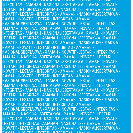
AMANAH - NASIONALIS
BERTAKWA - RAMAH - INOVATIF - LESTARI -
INTEGRITAS - AMANAH - NASIONALIS
BERTAKWA - RAMAH - INOVATIF -
LESTARI - INTEGRITAS - AMANAH - NASIONALIS
BERTAKWA - RAMAH -
INOVATIF - LESTARI - INTEGRITAS - AMANAH - NASIONALIS
BERTAKWA -
RAMAH - INOVATIF - LESTARI - INTEGRITAS - AMANAH -
NASIONALIS
BERTAKWA - RAMAH - INOVATIF - LESTARI - INTEGRITAS -
AMANAH - NASIONALIS
BERTAKWA - RAMAH - INOVATIF - LESTARI -
INTEGRITAS - AMANAH - NASIONALIS
BERTAKWA - RAMAH - INOVATIF -
LESTARI - INTEGRITAS - AMANAH - NASIONALIS
BERTAKWA - RAMAH -
INOVATIF - LESTARI - INTEGRITAS - AMANAH - NASIONALIS
BERTAKWA -
RAMAH - INOVATIF - LESTARI - INTEGRITAS - AMANAH -
NASIONALIS
BERTAKWA - RAMAH - INOVATIF - LESTARI - INTEGRITAS -
AMANAH - NASIONALIS
BERTAKWA - RAMAH - INOVATIF - LESTARI -
INTEGRITAS - AMANAH - NASIONALIS
BERTAKWA - RAMAH - INOVATIF -
LESTARI - INTEGRITAS - AMANAH - NASIONALIS
BERTAKWA - RAMAH -
INOVATIF - LESTARI - INTEGRITAS - AMANAH - NASIONALIS
BERTAKWA -
RAMAH - INOVATIF - LESTARI - INTEGRITAS - AMANAH -
NASIONALIS
BERTAKWA - RAMAH - INOVATIF - LESTARI - INTEGRITAS -
AMANAH - NASIONALIS
BERTAKWA - RAMAH - INOVATIF - LESTARI -
INTEGRITAS - AMANAH - NASIONALIS
BERTAKWA - RAMAH - INOVATIF -
LESTARI - INTEGRITAS - AMANAH - NASIONALIS
BERTAKWA - RAMAH -
INOVATIF - LESTARI - INTEGRITAS - AMANAH - NASIONALIS
BERTAKWA -
RAMAH - INOVATIF - LESTARI - INTEGRITAS - AMANAH -
NASIONALIS
BERTAKWA - RAMAH - INOVATIF - LESTARI - INTEGRITAS -
AMANAH - NASIONALIS
BERTAKWA - RAMAH - INOVATIF - LESTARI -
INTEGRITAS - AMANAH - NASIONALIS
BERTAKWA - RAMAH - INOVATIF -
LESTARI - INTEGRITAS - AMANAH - NASIONALIS
BERTAKWA - RAMAH -
INOVATIF - LESTARI - INTEGRITAS - AMANAH - NASIONALIS
BERTAKWA -