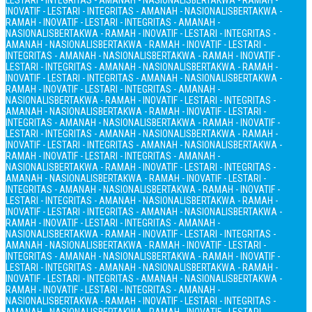
LESTARI - INTEGRITAS - AMANAH - NASIONALIS
BERTAKWA - RAMAH -
INOVATIF - LESTARI - INTEGRITAS - AMANAH - NASIONALIS
BERTAKWA -
RAMAH - INOVATIF - LESTARI - INTEGRITAS - AMANAH -
NASIONALIS
BERTAKWA - RAMAH - INOVATIF - LESTARI - INTEGRITAS -
AMANAH - NASIONALIS
BERTAKWA - RAMAH - INOVATIF - LESTARI -
INTEGRITAS - AMANAH - NASIONALIS
BERTAKWA - RAMAH - INOVATIF -
LESTARI - INTEGRITAS - AMANAH - NASIONALIS
BERTAKWA - RAMAH -
INOVATIF - LESTARI - INTEGRITAS - AMANAH - NASIONALIS
BERTAKWA -
RAMAH - INOVATIF - LESTARI - INTEGRITAS - AMANAH -
NASIONALIS
BERTAKWA - RAMAH - INOVATIF - LESTARI - INTEGRITAS -
AMANAH - NASIONALIS
BERTAKWA - RAMAH - INOVATIF - LESTARI -
INTEGRITAS - AMANAH - NASIONALIS
BERTAKWA - RAMAH - INOVATIF -
LESTARI - INTEGRITAS - AMANAH - NASIONALIS
BERTAKWA - RAMAH -
INOVATIF - LESTARI - INTEGRITAS - AMANAH - NASIONALIS
BERTAKWA -
RAMAH - INOVATIF - LESTARI - INTEGRITAS - AMANAH -
NASIONALIS
BERTAKWA - RAMAH - INOVATIF - LESTARI - INTEGRITAS -
AMANAH - NASIONALIS
BERTAKWA - RAMAH - INOVATIF - LESTARI -
INTEGRITAS - AMANAH - NASIONALIS
BERTAKWA - RAMAH - INOVATIF -
LESTARI - INTEGRITAS - AMANAH - NASIONALIS
BERTAKWA - RAMAH -
INOVATIF - LESTARI - INTEGRITAS - AMANAH - NASIONALIS
BERTAKWA -
RAMAH - INOVATIF - LESTARI - INTEGRITAS - AMANAH -
NASIONALIS
BERTAKWA - RAMAH - INOVATIF - LESTARI - INTEGRITAS -
AMANAH - NASIONALIS
BERTAKWA - RAMAH - INOVATIF - LESTARI -
INTEGRITAS - AMANAH - NASIONALIS
BERTAKWA - RAMAH - INOVATIF -
LESTARI - INTEGRITAS - AMANAH - NASIONALIS
BERTAKWA - RAMAH -
INOVATIF - LESTARI - INTEGRITAS - AMANAH - NASIONALIS
BERTAKWA -
RAMAH - INOVATIF - LESTARI - INTEGRITAS - AMANAH -
NASIONALIS
BERTAKWA - RAMAH - INOVATIF - LESTARI - INTEGRITAS -