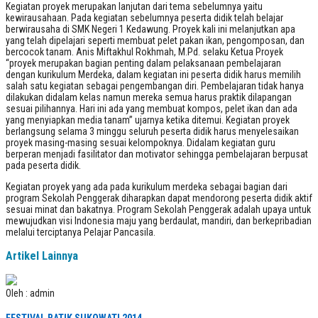
Kegiatan proyek merupakan lanjutan dari tema sebelumnya yaitu
kewirausahaan. Pada kegiatan sebelumnya peserta didik telah belajar
berwirausaha di SMK Negeri 1 Kedawung. Proyek kali ini melanjutkan apa
yang telah dipelajari seperti membuat pelet pakan ikan, pengomposan, dan
bercocok tanam. Anis Miftakhul Rokhmah, M.Pd. selaku Ketua Proyek
“proyek merupakan bagian penting dalam pelaksanaan pembelajaran
dengan kurikulum Merdeka, dalam kegiatan ini peserta didik harus memilih
salah satu kegiatan sebagai pengembangan diri. Pembelajaran tidak hanya
dilakukan didalam kelas namun mereka semua harus praktik dilapangan
sesuai pilihannya. Hari ini ada yang membuat kompos, pelet ikan dan ada
yang menyiapkan media tanam” ujarnya ketika ditemui. Kegiatan proyek
berlangsung selama 3 minggu seluruh peserta didik harus menyelesaikan
proyek masing-masing sesuai kelompoknya. Didalam kegiatan guru
berperan menjadi fasilitator dan motivator sehingga pembelajaran berpusat
pada peserta didik.
Kegiatan proyek yang ada pada kurikulum merdeka sebagai bagian dari
program Sekolah Penggerak diharapkan dapat mendorong peserta didik aktif
sesuai minat dan bakatnya. Program Sekolah Penggerak adalah upaya untuk
mewujudkan visi Indonesia maju yang berdaulat, mandiri, dan berkepribadian
melalui terciptanya Pelajar Pancasila.
Artikel Lainnya
Oleh : admin
FESTIVAL BATIK SUKOWATI 2014