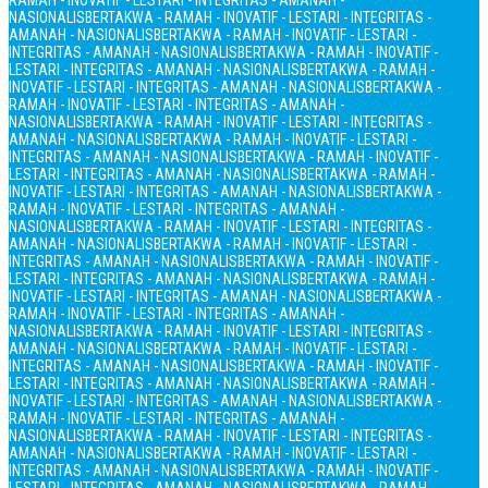
RAMAH - INOVATIF - LESTARI - INTEGRITAS - AMANAH -
NASIONALIS
BERTAKWA - RAMAH - INOVATIF - LESTARI - INTEGRITAS -
AMANAH - NASIONALIS
BERTAKWA - RAMAH - INOVATIF - LESTARI -
INTEGRITAS - AMANAH - NASIONALIS
BERTAKWA - RAMAH - INOVATIF -
LESTARI - INTEGRITAS - AMANAH - NASIONALIS
BERTAKWA - RAMAH -
INOVATIF - LESTARI - INTEGRITAS - AMANAH - NASIONALIS
BERTAKWA -
RAMAH - INOVATIF - LESTARI - INTEGRITAS - AMANAH -
NASIONALIS
BERTAKWA - RAMAH - INOVATIF - LESTARI - INTEGRITAS -
AMANAH - NASIONALIS
BERTAKWA - RAMAH - INOVATIF - LESTARI -
INTEGRITAS - AMANAH - NASIONALIS
BERTAKWA - RAMAH - INOVATIF -
LESTARI - INTEGRITAS - AMANAH - NASIONALIS
BERTAKWA - RAMAH -
INOVATIF - LESTARI - INTEGRITAS - AMANAH - NASIONALIS
BERTAKWA -
RAMAH - INOVATIF - LESTARI - INTEGRITAS - AMANAH -
NASIONALIS
BERTAKWA - RAMAH - INOVATIF - LESTARI - INTEGRITAS -
AMANAH - NASIONALIS
BERTAKWA - RAMAH - INOVATIF - LESTARI -
INTEGRITAS - AMANAH - NASIONALIS
BERTAKWA - RAMAH - INOVATIF -
LESTARI - INTEGRITAS - AMANAH - NASIONALIS
BERTAKWA - RAMAH -
INOVATIF - LESTARI - INTEGRITAS - AMANAH - NASIONALIS
BERTAKWA -
RAMAH - INOVATIF - LESTARI - INTEGRITAS - AMANAH -
NASIONALIS
BERTAKWA - RAMAH - INOVATIF - LESTARI - INTEGRITAS -
AMANAH - NASIONALIS
BERTAKWA - RAMAH - INOVATIF - LESTARI -
INTEGRITAS - AMANAH - NASIONALIS
BERTAKWA - RAMAH - INOVATIF -
LESTARI - INTEGRITAS - AMANAH - NASIONALIS
BERTAKWA - RAMAH -
INOVATIF - LESTARI - INTEGRITAS - AMANAH - NASIONALIS
BERTAKWA -
RAMAH - INOVATIF - LESTARI - INTEGRITAS - AMANAH -
NASIONALIS
BERTAKWA - RAMAH - INOVATIF - LESTARI - INTEGRITAS -
AMANAH - NASIONALIS
BERTAKWA - RAMAH - INOVATIF - LESTARI -
INTEGRITAS - AMANAH - NASIONALIS
BERTAKWA - RAMAH - INOVATIF -