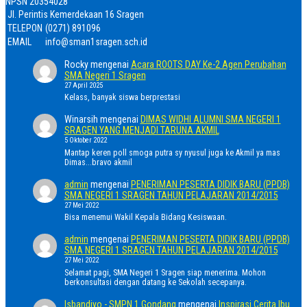
NPSN
20354028
Jl. Perintis Kemerdekaan 16 Sragen
TELEPON
(0271) 891096
EMAIL
info@sman1sragen.sch.id
Rocky
mengenai
Acara ROOTS DAY Ke-2 Agen Perubahan
SMA Negeri 1 Sragen
27 April 2025
Kelass, banyak siswa berprestasi
Winarsih
mengenai
DIMAS WIDHI ALUMNI SMA NEGERI 1
SRAGEN YANG MENJADI TARUNA AKMIL
5 Oktober 2022
Mantap keren poll smoga putra sy nyusul juga ke Akmil ya mas
Dimas...bravo akmil
admin
mengenai
PENERIMAN PESERTA DIDIK BARU (PPDB)
SMA NEGERI 1 SRAGEN TAHUN PELAJARAN 2014/2015
27 Mei 2022
Bisa menemui Wakil Kepala Bidang Kesiswaan.
admin
mengenai
PENERIMAN PESERTA DIDIK BARU (PPDB)
SMA NEGERI 1 SRAGEN TAHUN PELAJARAN 2014/2015
27 Mei 2022
Selamat pagi, SMA Negeri 1 Sragen siap menerima. Mohon
berkonsultasi dengan datang ke Sekolah secepanya.
Isbandiyo - SMPN 1 Gondang
mengenai
Inspirasi Cerita Ibu