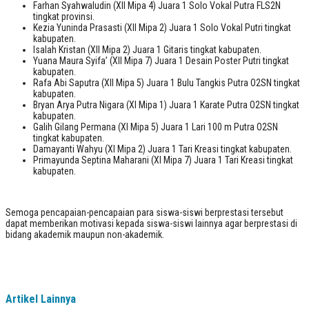
Farhan Syahwaludin (XII Mipa 4) Juara 1 Solo Vokal Putra FLS2N
tingkat provinsi.
Kezia Yuninda Prasasti (XII Mipa 2) Juara 1 Solo Vokal Putri tingkat
kabupaten.
Isalah Kristan (XII Mipa 2) Juara 1 Gitaris tingkat kabupaten.
Yuana Maura Syifa’ (XII Mipa 7) Juara 1 Desain Poster Putri tingkat
kabupaten.
Rafa Abi Saputra (XII Mipa 5) Juara 1 Bulu Tangkis Putra O2SN tingkat
kabupaten.
Bryan Arya Putra Nigara (XI Mipa 1) Juara 1 Karate Putra O2SN tingkat
kabupaten.
Galih Gilang Permana (XI Mipa 5) Juara 1 Lari 100 m Putra O2SN
tingkat kabupaten.
Damayanti Wahyu (XI Mipa 2) Juara 1 Tari Kreasi tingkat kabupaten.
Primayunda Septina Maharani (XI Mipa 7) Juara 1 Tari Kreasi tingkat
kabupaten.
Semoga pencapaian-pencapaian para siswa-siswi berprestasi tersebut
dapat memberikan motivasi kepada siswa-siswi lainnya agar berprestasi di
bidang akademik maupun non-akademik.
Artikel Lainnya