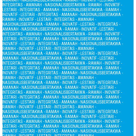
AMANAH - NASIONALIS
BERTAKWA - RAMAH - INOVATIF - LESTARI -
INTEGRITAS - AMANAH - NASIONALIS
BERTAKWA - RAMAH - INOVATIF -
LESTARI - INTEGRITAS - AMANAH - NASIONALIS
BERTAKWA - RAMAH -
INOVATIF - LESTARI - INTEGRITAS - AMANAH - NASIONALIS
BERTAKWA -
RAMAH - INOVATIF - LESTARI - INTEGRITAS - AMANAH -
NASIONALIS
BERTAKWA - RAMAH - INOVATIF - LESTARI - INTEGRITAS -
AMANAH - NASIONALIS
BERTAKWA - RAMAH - INOVATIF - LESTARI -
INTEGRITAS - AMANAH - NASIONALIS
BERTAKWA - RAMAH - INOVATIF -
LESTARI - INTEGRITAS - AMANAH - NASIONALIS
BERTAKWA - RAMAH -
INOVATIF - LESTARI - INTEGRITAS - AMANAH - NASIONALIS
BERTAKWA -
RAMAH - INOVATIF - LESTARI - INTEGRITAS - AMANAH -
NASIONALIS
BERTAKWA - RAMAH - INOVATIF - LESTARI - INTEGRITAS -
AMANAH - NASIONALIS
BERTAKWA - RAMAH - INOVATIF - LESTARI -
INTEGRITAS - AMANAH - NASIONALIS
BERTAKWA - RAMAH - INOVATIF -
LESTARI - INTEGRITAS - AMANAH - NASIONALIS
BERTAKWA - RAMAH -
INOVATIF - LESTARI - INTEGRITAS - AMANAH - NASIONALIS
BERTAKWA -
RAMAH - INOVATIF - LESTARI - INTEGRITAS - AMANAH -
NASIONALIS
BERTAKWA - RAMAH - INOVATIF - LESTARI - INTEGRITAS -
AMANAH - NASIONALIS
BERTAKWA - RAMAH - INOVATIF - LESTARI -
INTEGRITAS - AMANAH - NASIONALIS
BERTAKWA - RAMAH - INOVATIF -
LESTARI - INTEGRITAS - AMANAH - NASIONALIS
BERTAKWA - RAMAH -
INOVATIF - LESTARI - INTEGRITAS - AMANAH - NASIONALIS
BERTAKWA -
RAMAH - INOVATIF - LESTARI - INTEGRITAS - AMANAH -
NASIONALIS
BERTAKWA - RAMAH - INOVATIF - LESTARI - INTEGRITAS -
AMANAH - NASIONALIS
BERTAKWA - RAMAH - INOVATIF - LESTARI -
INTEGRITAS - AMANAH - NASIONALIS
BERTAKWA - RAMAH - INOVATIF -
LESTARI - INTEGRITAS - AMANAH - NASIONALIS
BERTAKWA - RAMAH -
INOVATIF - LESTARI - INTEGRITAS - AMANAH - NASIONALIS
BERTAKWA -