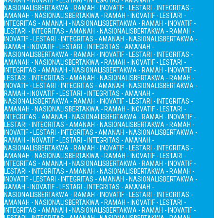
RAMAH - INOVATIF - LESTARI - INTEGRITAS - AMANAH -
NASIONALIS
BERTAKWA - RAMAH - INOVATIF - LESTARI - INTEGRITAS -
AMANAH - NASIONALIS
BERTAKWA - RAMAH - INOVATIF - LESTARI -
INTEGRITAS - AMANAH - NASIONALIS
BERTAKWA - RAMAH - INOVATIF -
LESTARI - INTEGRITAS - AMANAH - NASIONALIS
BERTAKWA - RAMAH -
INOVATIF - LESTARI - INTEGRITAS - AMANAH - NASIONALIS
BERTAKWA -
RAMAH - INOVATIF - LESTARI - INTEGRITAS - AMANAH -
NASIONALIS
BERTAKWA - RAMAH - INOVATIF - LESTARI - INTEGRITAS -
AMANAH - NASIONALIS
BERTAKWA - RAMAH - INOVATIF - LESTARI -
INTEGRITAS - AMANAH - NASIONALIS
BERTAKWA - RAMAH - INOVATIF -
LESTARI - INTEGRITAS - AMANAH - NASIONALIS
BERTAKWA - RAMAH -
INOVATIF - LESTARI - INTEGRITAS - AMANAH - NASIONALIS
BERTAKWA -
RAMAH - INOVATIF - LESTARI - INTEGRITAS - AMANAH -
NASIONALIS
BERTAKWA - RAMAH - INOVATIF - LESTARI - INTEGRITAS -
AMANAH - NASIONALIS
BERTAKWA - RAMAH - INOVATIF - LESTARI -
INTEGRITAS - AMANAH - NASIONALIS
BERTAKWA - RAMAH - INOVATIF -
LESTARI - INTEGRITAS - AMANAH - NASIONALIS
BERTAKWA - RAMAH -
INOVATIF - LESTARI - INTEGRITAS - AMANAH - NASIONALIS
BERTAKWA -
RAMAH - INOVATIF - LESTARI - INTEGRITAS - AMANAH -
NASIONALIS
BERTAKWA - RAMAH - INOVATIF - LESTARI - INTEGRITAS -
AMANAH - NASIONALIS
BERTAKWA - RAMAH - INOVATIF - LESTARI -
INTEGRITAS - AMANAH - NASIONALIS
BERTAKWA - RAMAH - INOVATIF -
LESTARI - INTEGRITAS - AMANAH - NASIONALIS
BERTAKWA - RAMAH -
INOVATIF - LESTARI - INTEGRITAS - AMANAH - NASIONALIS
BERTAKWA -
RAMAH - INOVATIF - LESTARI - INTEGRITAS - AMANAH -
NASIONALIS
BERTAKWA - RAMAH - INOVATIF - LESTARI - INTEGRITAS -
AMANAH - NASIONALIS
BERTAKWA - RAMAH - INOVATIF - LESTARI -
INTEGRITAS - AMANAH - NASIONALIS
BERTAKWA - RAMAH - INOVATIF -