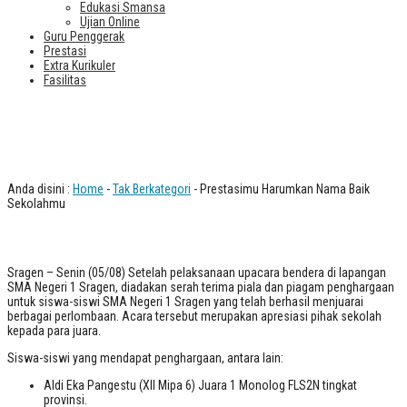
Edukasi Smansa
Ujian Online
Guru Penggerak
Prestasi
Extra Kurikuler
Fasilitas
Prestasimu Harumkan Nama Baik
Sekolahmu
Anda disini :
Home
-
Tak Berkategori
- Prestasimu Harumkan Nama Baik
Sekolahmu
Sragen – Senin (05/08) Setelah pelaksanaan upacara bendera di lapangan
SMA Negeri 1 Sragen, diadakan serah terima piala dan piagam penghargaan
untuk siswa-siswi SMA Negeri 1 Sragen yang telah berhasil menjuarai
berbagai perlombaan. Acara tersebut merupakan apresiasi pihak sekolah
kepada para juara.
Siswa-siswi yang mendapat penghargaan, antara lain:
Aldi Eka Pangestu (XII Mipa 6) Juara 1 Monolog FLS2N tingkat
provinsi.