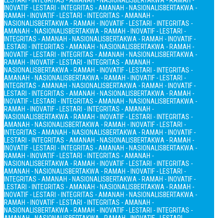
LESTARI - INTEGRITAS - AMANAH - NASIONALIS
BERTAKWA - RAMAH -
INOVATIF - LESTARI - INTEGRITAS - AMANAH - NASIONALIS
BERTAKWA -
RAMAH - INOVATIF - LESTARI - INTEGRITAS - AMANAH -
NASIONALIS
BERTAKWA - RAMAH - INOVATIF - LESTARI - INTEGRITAS -
AMANAH - NASIONALIS
BERTAKWA - RAMAH - INOVATIF - LESTARI -
INTEGRITAS - AMANAH - NASIONALIS
BERTAKWA - RAMAH - INOVATIF -
LESTARI - INTEGRITAS - AMANAH - NASIONALIS
BERTAKWA - RAMAH -
INOVATIF - LESTARI - INTEGRITAS - AMANAH - NASIONALIS
BERTAKWA -
RAMAH - INOVATIF - LESTARI - INTEGRITAS - AMANAH -
NASIONALIS
BERTAKWA - RAMAH - INOVATIF - LESTARI - INTEGRITAS -
AMANAH - NASIONALIS
BERTAKWA - RAMAH - INOVATIF - LESTARI -
INTEGRITAS - AMANAH - NASIONALIS
BERTAKWA - RAMAH - INOVATIF -
LESTARI - INTEGRITAS - AMANAH - NASIONALIS
BERTAKWA - RAMAH -
INOVATIF - LESTARI - INTEGRITAS - AMANAH - NASIONALIS
BERTAKWA -
RAMAH - INOVATIF - LESTARI - INTEGRITAS - AMANAH -
NASIONALIS
BERTAKWA - RAMAH - INOVATIF - LESTARI - INTEGRITAS -
AMANAH - NASIONALIS
BERTAKWA - RAMAH - INOVATIF - LESTARI -
INTEGRITAS - AMANAH - NASIONALIS
BERTAKWA - RAMAH - INOVATIF -
LESTARI - INTEGRITAS - AMANAH - NASIONALIS
BERTAKWA - RAMAH -
INOVATIF - LESTARI - INTEGRITAS - AMANAH - NASIONALIS
BERTAKWA -
RAMAH - INOVATIF - LESTARI - INTEGRITAS - AMANAH -
NASIONALIS
BERTAKWA - RAMAH - INOVATIF - LESTARI - INTEGRITAS -
AMANAH - NASIONALIS
BERTAKWA - RAMAH - INOVATIF - LESTARI -
INTEGRITAS - AMANAH - NASIONALIS
BERTAKWA - RAMAH - INOVATIF -
LESTARI - INTEGRITAS - AMANAH - NASIONALIS
BERTAKWA - RAMAH -
INOVATIF - LESTARI - INTEGRITAS - AMANAH - NASIONALIS
BERTAKWA -
RAMAH - INOVATIF - LESTARI - INTEGRITAS - AMANAH -
NASIONALIS
BERTAKWA - RAMAH - INOVATIF - LESTARI - INTEGRITAS -