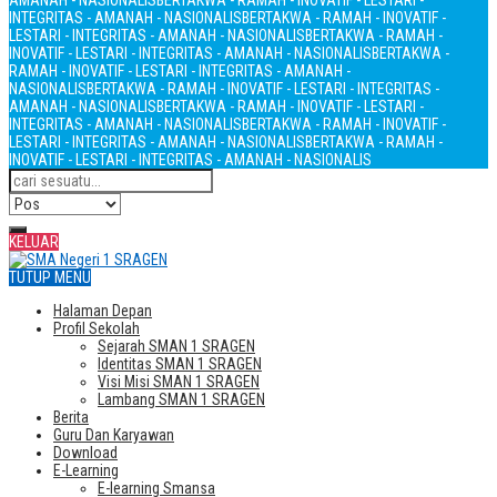
AMANAH - NASIONALIS
BERTAKWA - RAMAH - INOVATIF - LESTARI -
INTEGRITAS - AMANAH - NASIONALIS
BERTAKWA - RAMAH - INOVATIF -
LESTARI - INTEGRITAS - AMANAH - NASIONALIS
BERTAKWA - RAMAH -
INOVATIF - LESTARI - INTEGRITAS - AMANAH - NASIONALIS
BERTAKWA -
RAMAH - INOVATIF - LESTARI - INTEGRITAS - AMANAH -
NASIONALIS
BERTAKWA - RAMAH - INOVATIF - LESTARI - INTEGRITAS -
AMANAH - NASIONALIS
BERTAKWA - RAMAH - INOVATIF - LESTARI -
INTEGRITAS - AMANAH - NASIONALIS
BERTAKWA - RAMAH - INOVATIF -
LESTARI - INTEGRITAS - AMANAH - NASIONALIS
BERTAKWA - RAMAH -
INOVATIF - LESTARI - INTEGRITAS - AMANAH - NASIONALIS
KELUAR
TUTUP MENU
Halaman Depan
Profil Sekolah
Sejarah SMAN 1 SRAGEN
Identitas SMAN 1 SRAGEN
Visi Misi SMAN 1 SRAGEN
Lambang SMAN 1 SRAGEN
Berita
Guru Dan Karyawan
Download
E-Learning
E-learning Smansa