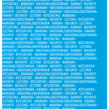
AMANAH - NASIONALIS
BERTAKWA - RAMAH - INOVATIF - LESTARI -
INTEGRITAS - AMANAH - NASIONALIS
BERTAKWA - RAMAH - INOVATIF -
LESTARI - INTEGRITAS - AMANAH - NASIONALIS
BERTAKWA - RAMAH -
INOVATIF - LESTARI - INTEGRITAS - AMANAH - NASIONALIS
BERTAKWA -
RAMAH - INOVATIF - LESTARI - INTEGRITAS - AMANAH -
NASIONALIS
BERTAKWA - RAMAH - INOVATIF - LESTARI - INTEGRITAS -
AMANAH - NASIONALIS
BERTAKWA - RAMAH - INOVATIF - LESTARI -
INTEGRITAS - AMANAH - NASIONALIS
BERTAKWA - RAMAH - INOVATIF -
LESTARI - INTEGRITAS - AMANAH - NASIONALIS
BERTAKWA - RAMAH -
INOVATIF - LESTARI - INTEGRITAS - AMANAH - NASIONALIS
BERTAKWA -
RAMAH - INOVATIF - LESTARI - INTEGRITAS - AMANAH -
NASIONALIS
BERTAKWA - RAMAH - INOVATIF - LESTARI - INTEGRITAS -
AMANAH - NASIONALIS
BERTAKWA - RAMAH - INOVATIF - LESTARI -
INTEGRITAS - AMANAH - NASIONALIS
BERTAKWA - RAMAH - INOVATIF -
LESTARI - INTEGRITAS - AMANAH - NASIONALIS
BERTAKWA - RAMAH -
INOVATIF - LESTARI - INTEGRITAS - AMANAH - NASIONALIS
BERTAKWA -
RAMAH - INOVATIF - LESTARI - INTEGRITAS - AMANAH -
NASIONALIS
BERTAKWA - RAMAH - INOVATIF - LESTARI - INTEGRITAS -
AMANAH - NASIONALIS
BERTAKWA - RAMAH - INOVATIF - LESTARI -
INTEGRITAS - AMANAH - NASIONALIS
BERTAKWA - RAMAH - INOVATIF -
LESTARI - INTEGRITAS - AMANAH - NASIONALIS
BERTAKWA - RAMAH -
INOVATIF - LESTARI - INTEGRITAS - AMANAH - NASIONALIS
BERTAKWA -
RAMAH - INOVATIF - LESTARI - INTEGRITAS - AMANAH -
NASIONALIS
BERTAKWA - RAMAH - INOVATIF - LESTARI - INTEGRITAS -
AMANAH - NASIONALIS
BERTAKWA - RAMAH - INOVATIF - LESTARI -
INTEGRITAS - AMANAH - NASIONALIS
BERTAKWA - RAMAH - INOVATIF -
LESTARI - INTEGRITAS - AMANAH - NASIONALIS
BERTAKWA - RAMAH -
INOVATIF - LESTARI - INTEGRITAS - AMANAH - NASIONALIS
BERTAKWA -