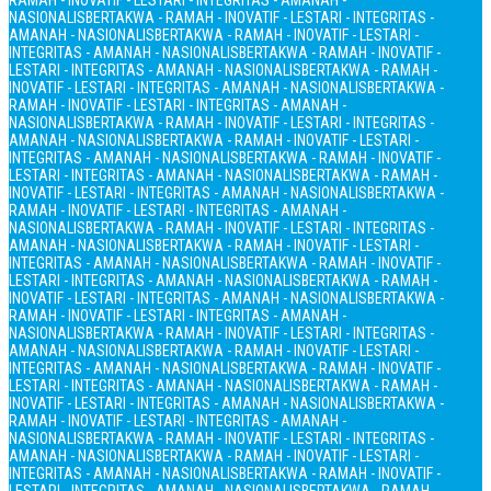
RAMAH - INOVATIF - LESTARI - INTEGRITAS - AMANAH -
NASIONALIS
BERTAKWA - RAMAH - INOVATIF - LESTARI - INTEGRITAS -
AMANAH - NASIONALIS
BERTAKWA - RAMAH - INOVATIF - LESTARI -
INTEGRITAS - AMANAH - NASIONALIS
BERTAKWA - RAMAH - INOVATIF -
LESTARI - INTEGRITAS - AMANAH - NASIONALIS
BERTAKWA - RAMAH -
INOVATIF - LESTARI - INTEGRITAS - AMANAH - NASIONALIS
BERTAKWA -
RAMAH - INOVATIF - LESTARI - INTEGRITAS - AMANAH -
NASIONALIS
BERTAKWA - RAMAH - INOVATIF - LESTARI - INTEGRITAS -
AMANAH - NASIONALIS
BERTAKWA - RAMAH - INOVATIF - LESTARI -
INTEGRITAS - AMANAH - NASIONALIS
BERTAKWA - RAMAH - INOVATIF -
LESTARI - INTEGRITAS - AMANAH - NASIONALIS
BERTAKWA - RAMAH -
INOVATIF - LESTARI - INTEGRITAS - AMANAH - NASIONALIS
BERTAKWA -
RAMAH - INOVATIF - LESTARI - INTEGRITAS - AMANAH -
NASIONALIS
BERTAKWA - RAMAH - INOVATIF - LESTARI - INTEGRITAS -
AMANAH - NASIONALIS
BERTAKWA - RAMAH - INOVATIF - LESTARI -
INTEGRITAS - AMANAH - NASIONALIS
BERTAKWA - RAMAH - INOVATIF -
LESTARI - INTEGRITAS - AMANAH - NASIONALIS
BERTAKWA - RAMAH -
INOVATIF - LESTARI - INTEGRITAS - AMANAH - NASIONALIS
BERTAKWA -
RAMAH - INOVATIF - LESTARI - INTEGRITAS - AMANAH -
NASIONALIS
BERTAKWA - RAMAH - INOVATIF - LESTARI - INTEGRITAS -
AMANAH - NASIONALIS
BERTAKWA - RAMAH - INOVATIF - LESTARI -
INTEGRITAS - AMANAH - NASIONALIS
BERTAKWA - RAMAH - INOVATIF -
LESTARI - INTEGRITAS - AMANAH - NASIONALIS
BERTAKWA - RAMAH -
INOVATIF - LESTARI - INTEGRITAS - AMANAH - NASIONALIS
BERTAKWA -
RAMAH - INOVATIF - LESTARI - INTEGRITAS - AMANAH -
NASIONALIS
BERTAKWA - RAMAH - INOVATIF - LESTARI - INTEGRITAS -
AMANAH - NASIONALIS
BERTAKWA - RAMAH - INOVATIF - LESTARI -
INTEGRITAS - AMANAH - NASIONALIS
BERTAKWA - RAMAH - INOVATIF -