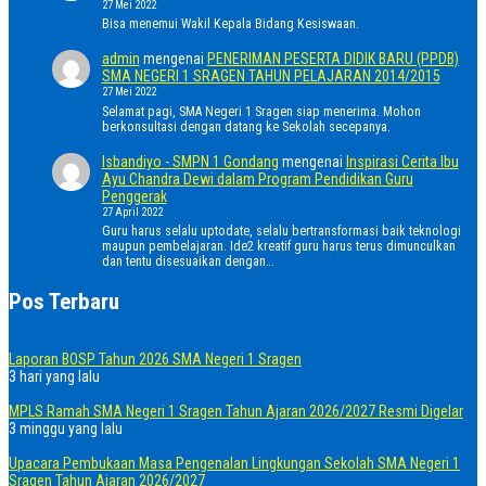
27 Mei 2022
Bisa menemui Wakil Kepala Bidang Kesiswaan.
admin
mengenai
PENERIMAN PESERTA DIDIK BARU (PPDB)
SMA NEGERI 1 SRAGEN TAHUN PELAJARAN 2014/2015
27 Mei 2022
Selamat pagi, SMA Negeri 1 Sragen siap menerima. Mohon
berkonsultasi dengan datang ke Sekolah secepanya.
Isbandiyo - SMPN 1 Gondang
mengenai
Inspirasi Cerita Ibu
Ayu Chandra Dewi dalam Program Pendidikan Guru
Penggerak
27 April 2022
Guru harus selalu uptodate, selalu bertransformasi baik teknologi
maupun pembelajaran. Ide2 kreatif guru harus terus dimunculkan
dan tentu disesuaikan dengan…
Pos Terbaru
Laporan BOSP Tahun 2026 SMA Negeri 1 Sragen
3 hari yang lalu
MPLS Ramah SMA Negeri 1 Sragen Tahun Ajaran 2026/2027 Resmi Digelar
3 minggu yang lalu
Upacara Pembukaan Masa Pengenalan Lingkungan Sekolah SMA Negeri 1
Sragen Tahun Ajaran 2026/2027