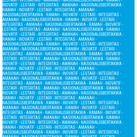
LESTARI - INTEGRITAS - AMANAH - NASIONALIS
BERTAKWA - RAMAH -
INOVATIF - LESTARI - INTEGRITAS - AMANAH - NASIONALIS
BERTAKWA -
RAMAH - INOVATIF - LESTARI - INTEGRITAS - AMANAH -
NASIONALIS
BERTAKWA - RAMAH - INOVATIF - LESTARI - INTEGRITAS -
AMANAH - NASIONALIS
BERTAKWA - RAMAH - INOVATIF - LESTARI -
INTEGRITAS - AMANAH - NASIONALIS
BERTAKWA - RAMAH - INOVATIF -
LESTARI - INTEGRITAS - AMANAH - NASIONALIS
BERTAKWA - RAMAH -
INOVATIF - LESTARI - INTEGRITAS - AMANAH - NASIONALIS
BERTAKWA -
RAMAH - INOVATIF - LESTARI - INTEGRITAS - AMANAH -
NASIONALIS
BERTAKWA - RAMAH - INOVATIF - LESTARI - INTEGRITAS -
AMANAH - NASIONALIS
BERTAKWA - RAMAH - INOVATIF - LESTARI -
INTEGRITAS - AMANAH - NASIONALIS
BERTAKWA - RAMAH - INOVATIF -
LESTARI - INTEGRITAS - AMANAH - NASIONALIS
BERTAKWA - RAMAH -
INOVATIF - LESTARI - INTEGRITAS - AMANAH - NASIONALIS
BERTAKWA -
RAMAH - INOVATIF - LESTARI - INTEGRITAS - AMANAH -
NASIONALIS
BERTAKWA - RAMAH - INOVATIF - LESTARI - INTEGRITAS -
AMANAH - NASIONALIS
BERTAKWA - RAMAH - INOVATIF - LESTARI -
INTEGRITAS - AMANAH - NASIONALIS
BERTAKWA - RAMAH - INOVATIF -
LESTARI - INTEGRITAS - AMANAH - NASIONALIS
BERTAKWA - RAMAH -
INOVATIF - LESTARI - INTEGRITAS - AMANAH - NASIONALIS
BERTAKWA -
RAMAH - INOVATIF - LESTARI - INTEGRITAS - AMANAH -
NASIONALIS
BERTAKWA - RAMAH - INOVATIF - LESTARI - INTEGRITAS -
AMANAH - NASIONALIS
BERTAKWA - RAMAH - INOVATIF - LESTARI -
INTEGRITAS - AMANAH - NASIONALIS
BERTAKWA - RAMAH - INOVATIF -
LESTARI - INTEGRITAS - AMANAH - NASIONALIS
BERTAKWA - RAMAH -
INOVATIF - LESTARI - INTEGRITAS - AMANAH - NASIONALIS
BERTAKWA -
RAMAH - INOVATIF - LESTARI - INTEGRITAS - AMANAH -
NASIONALIS
BERTAKWA - RAMAH - INOVATIF - LESTARI - INTEGRITAS -