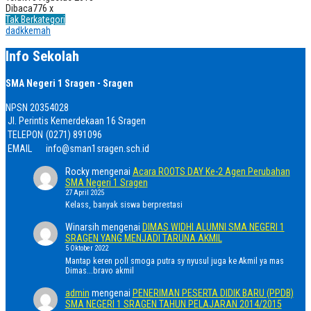
Dibaca
776 x
Tak Berkategori
dadk
kemah
Info Sekolah
SMA Negeri 1 Sragen - Sragen
NPSN
20354028
Jl. Perintis Kemerdekaan 16 Sragen
TELEPON
(0271) 891096
EMAIL
info@sman1sragen.sch.id
Rocky
mengenai
Acara ROOTS DAY Ke-2 Agen Perubahan
SMA Negeri 1 Sragen
27 April 2025
Kelass, banyak siswa berprestasi
Winarsih
mengenai
DIMAS WIDHI ALUMNI SMA NEGERI 1
SRAGEN YANG MENJADI TARUNA AKMIL
5 Oktober 2022
Mantap keren poll smoga putra sy nyusul juga ke Akmil ya mas
Dimas...bravo akmil
admin
mengenai
PENERIMAN PESERTA DIDIK BARU (PPDB)
SMA NEGERI 1 SRAGEN TAHUN PELAJARAN 2014/2015