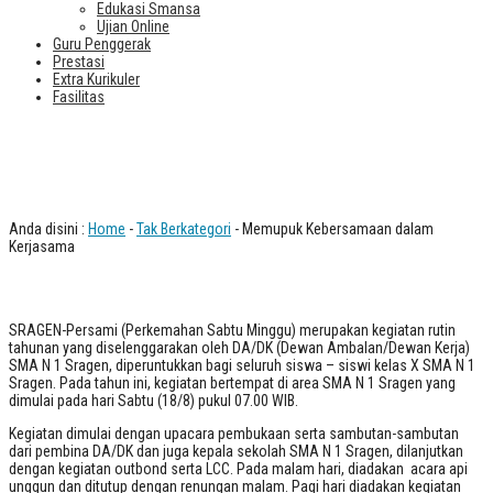
Edukasi Smansa
Ujian Online
Guru Penggerak
Prestasi
Extra Kurikuler
Fasilitas
Memupuk Kebersamaan dalam
Kerjasama
Anda disini :
Home
-
Tak Berkategori
- Memupuk Kebersamaan dalam
Kerjasama
SRAGEN-Persami (Perkemahan Sabtu Minggu) merupakan kegiatan rutin
tahunan yang diselenggarakan oleh DA/DK (Dewan Ambalan/Dewan Kerja)
SMA N 1 Sragen, diperuntukkan bagi seluruh siswa – siswi kelas X SMA N 1
Sragen. Pada tahun ini, kegiatan bertempat di area SMA N 1 Sragen yang
dimulai pada hari Sabtu (18/8) pukul 07.00 WIB.
Kegiatan dimulai dengan upacara pembukaan serta sambutan-sambutan
dari pembina DA/DK dan juga kepala sekolah SMA N 1 Sragen, dilanjutkan
dengan kegiatan outbond serta LCC. Pada malam hari, diadakan acara api
unggun dan ditutup dengan renungan malam. Pagi hari diadakan kegiatan