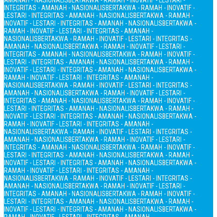
AMANAH - NASIONALIS
BERTAKWA - RAMAH - INOVATIF - LESTARI -
INTEGRITAS - AMANAH - NASIONALIS
BERTAKWA - RAMAH - INOVATIF -
LESTARI - INTEGRITAS - AMANAH - NASIONALIS
BERTAKWA - RAMAH -
INOVATIF - LESTARI - INTEGRITAS - AMANAH - NASIONALIS
BERTAKWA -
RAMAH - INOVATIF - LESTARI - INTEGRITAS - AMANAH -
NASIONALIS
BERTAKWA - RAMAH - INOVATIF - LESTARI - INTEGRITAS -
AMANAH - NASIONALIS
BERTAKWA - RAMAH - INOVATIF - LESTARI -
INTEGRITAS - AMANAH - NASIONALIS
BERTAKWA - RAMAH - INOVATIF -
LESTARI - INTEGRITAS - AMANAH - NASIONALIS
BERTAKWA - RAMAH -
INOVATIF - LESTARI - INTEGRITAS - AMANAH - NASIONALIS
BERTAKWA -
RAMAH - INOVATIF - LESTARI - INTEGRITAS - AMANAH -
NASIONALIS
BERTAKWA - RAMAH - INOVATIF - LESTARI - INTEGRITAS -
AMANAH - NASIONALIS
BERTAKWA - RAMAH - INOVATIF - LESTARI -
INTEGRITAS - AMANAH - NASIONALIS
BERTAKWA - RAMAH - INOVATIF -
LESTARI - INTEGRITAS - AMANAH - NASIONALIS
BERTAKWA - RAMAH -
INOVATIF - LESTARI - INTEGRITAS - AMANAH - NASIONALIS
BERTAKWA -
RAMAH - INOVATIF - LESTARI - INTEGRITAS - AMANAH -
NASIONALIS
BERTAKWA - RAMAH - INOVATIF - LESTARI - INTEGRITAS -
AMANAH - NASIONALIS
BERTAKWA - RAMAH - INOVATIF - LESTARI -
INTEGRITAS - AMANAH - NASIONALIS
BERTAKWA - RAMAH - INOVATIF -
LESTARI - INTEGRITAS - AMANAH - NASIONALIS
BERTAKWA - RAMAH -
INOVATIF - LESTARI - INTEGRITAS - AMANAH - NASIONALIS
BERTAKWA -
RAMAH - INOVATIF - LESTARI - INTEGRITAS - AMANAH -
NASIONALIS
BERTAKWA - RAMAH - INOVATIF - LESTARI - INTEGRITAS -
AMANAH - NASIONALIS
BERTAKWA - RAMAH - INOVATIF - LESTARI -
INTEGRITAS - AMANAH - NASIONALIS
BERTAKWA - RAMAH - INOVATIF -
LESTARI - INTEGRITAS - AMANAH - NASIONALIS
BERTAKWA - RAMAH -
INOVATIF - LESTARI - INTEGRITAS - AMANAH - NASIONALIS
BERTAKWA -