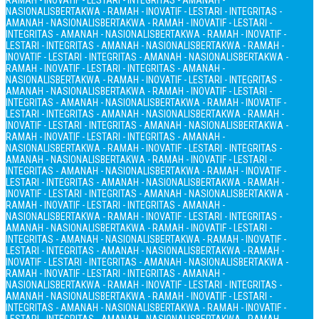
RAMAH - INOVATIF - LESTARI - INTEGRITAS - AMANAH -
NASIONALIS
BERTAKWA - RAMAH - INOVATIF - LESTARI - INTEGRITAS -
AMANAH - NASIONALIS
BERTAKWA - RAMAH - INOVATIF - LESTARI -
INTEGRITAS - AMANAH - NASIONALIS
BERTAKWA - RAMAH - INOVATIF -
LESTARI - INTEGRITAS - AMANAH - NASIONALIS
BERTAKWA - RAMAH -
INOVATIF - LESTARI - INTEGRITAS - AMANAH - NASIONALIS
BERTAKWA -
RAMAH - INOVATIF - LESTARI - INTEGRITAS - AMANAH -
NASIONALIS
BERTAKWA - RAMAH - INOVATIF - LESTARI - INTEGRITAS -
AMANAH - NASIONALIS
BERTAKWA - RAMAH - INOVATIF - LESTARI -
INTEGRITAS - AMANAH - NASIONALIS
BERTAKWA - RAMAH - INOVATIF -
LESTARI - INTEGRITAS - AMANAH - NASIONALIS
BERTAKWA - RAMAH -
INOVATIF - LESTARI - INTEGRITAS - AMANAH - NASIONALIS
BERTAKWA -
RAMAH - INOVATIF - LESTARI - INTEGRITAS - AMANAH -
NASIONALIS
BERTAKWA - RAMAH - INOVATIF - LESTARI - INTEGRITAS -
AMANAH - NASIONALIS
BERTAKWA - RAMAH - INOVATIF - LESTARI -
INTEGRITAS - AMANAH - NASIONALIS
BERTAKWA - RAMAH - INOVATIF -
LESTARI - INTEGRITAS - AMANAH - NASIONALIS
BERTAKWA - RAMAH -
INOVATIF - LESTARI - INTEGRITAS - AMANAH - NASIONALIS
BERTAKWA -
RAMAH - INOVATIF - LESTARI - INTEGRITAS - AMANAH -
NASIONALIS
BERTAKWA - RAMAH - INOVATIF - LESTARI - INTEGRITAS -
AMANAH - NASIONALIS
BERTAKWA - RAMAH - INOVATIF - LESTARI -
INTEGRITAS - AMANAH - NASIONALIS
BERTAKWA - RAMAH - INOVATIF -
LESTARI - INTEGRITAS - AMANAH - NASIONALIS
BERTAKWA - RAMAH -
INOVATIF - LESTARI - INTEGRITAS - AMANAH - NASIONALIS
BERTAKWA -
RAMAH - INOVATIF - LESTARI - INTEGRITAS - AMANAH -
NASIONALIS
BERTAKWA - RAMAH - INOVATIF - LESTARI - INTEGRITAS -
AMANAH - NASIONALIS
BERTAKWA - RAMAH - INOVATIF - LESTARI -
INTEGRITAS - AMANAH - NASIONALIS
BERTAKWA - RAMAH - INOVATIF -