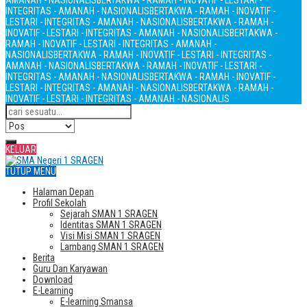
AMANAH - NASIONALIS
BERTAKWA - RAMAH - INOVATIF - LESTARI -
INTEGRITAS - AMANAH - NASIONALIS
BERTAKWA - RAMAH - INOVATIF -
LESTARI - INTEGRITAS - AMANAH - NASIONALIS
BERTAKWA - RAMAH -
INOVATIF - LESTARI - INTEGRITAS - AMANAH - NASIONALIS
BERTAKWA -
RAMAH - INOVATIF - LESTARI - INTEGRITAS - AMANAH -
NASIONALIS
BERTAKWA - RAMAH - INOVATIF - LESTARI - INTEGRITAS -
AMANAH - NASIONALIS
BERTAKWA - RAMAH - INOVATIF - LESTARI -
INTEGRITAS - AMANAH - NASIONALIS
BERTAKWA - RAMAH - INOVATIF -
LESTARI - INTEGRITAS - AMANAH - NASIONALIS
BERTAKWA - RAMAH -
INOVATIF - LESTARI - INTEGRITAS - AMANAH - NASIONALIS
KELUAR
TUTUP MENU
Halaman Depan
Profil Sekolah
Sejarah SMAN 1 SRAGEN
Identitas SMAN 1 SRAGEN
Visi Misi SMAN 1 SRAGEN
Lambang SMAN 1 SRAGEN
Berita
Guru Dan Karyawan
Download
E-Learning
E-learning Smansa