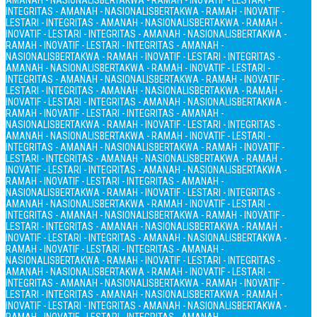
AMANAH - NASIONALIS
BERTAKWA - RAMAH - INOVATIF - LESTARI -
INTEGRITAS - AMANAH - NASIONALIS
BERTAKWA - RAMAH - INOVATIF -
LESTARI - INTEGRITAS - AMANAH - NASIONALIS
BERTAKWA - RAMAH -
INOVATIF - LESTARI - INTEGRITAS - AMANAH - NASIONALIS
BERTAKWA -
RAMAH - INOVATIF - LESTARI - INTEGRITAS - AMANAH -
NASIONALIS
BERTAKWA - RAMAH - INOVATIF - LESTARI - INTEGRITAS -
AMANAH - NASIONALIS
BERTAKWA - RAMAH - INOVATIF - LESTARI -
INTEGRITAS - AMANAH - NASIONALIS
BERTAKWA - RAMAH - INOVATIF -
LESTARI - INTEGRITAS - AMANAH - NASIONALIS
BERTAKWA - RAMAH -
INOVATIF - LESTARI - INTEGRITAS - AMANAH - NASIONALIS
BERTAKWA -
RAMAH - INOVATIF - LESTARI - INTEGRITAS - AMANAH -
NASIONALIS
BERTAKWA - RAMAH - INOVATIF - LESTARI - INTEGRITAS -
AMANAH - NASIONALIS
BERTAKWA - RAMAH - INOVATIF - LESTARI -
INTEGRITAS - AMANAH - NASIONALIS
BERTAKWA - RAMAH - INOVATIF -
LESTARI - INTEGRITAS - AMANAH - NASIONALIS
BERTAKWA - RAMAH -
INOVATIF - LESTARI - INTEGRITAS - AMANAH - NASIONALIS
BERTAKWA -
RAMAH - INOVATIF - LESTARI - INTEGRITAS - AMANAH -
NASIONALIS
BERTAKWA - RAMAH - INOVATIF - LESTARI - INTEGRITAS -
AMANAH - NASIONALIS
BERTAKWA - RAMAH - INOVATIF - LESTARI -
INTEGRITAS - AMANAH - NASIONALIS
BERTAKWA - RAMAH - INOVATIF -
LESTARI - INTEGRITAS - AMANAH - NASIONALIS
BERTAKWA - RAMAH -
INOVATIF - LESTARI - INTEGRITAS - AMANAH - NASIONALIS
BERTAKWA -
RAMAH - INOVATIF - LESTARI - INTEGRITAS - AMANAH -
NASIONALIS
BERTAKWA - RAMAH - INOVATIF - LESTARI - INTEGRITAS -
AMANAH - NASIONALIS
BERTAKWA - RAMAH - INOVATIF - LESTARI -
INTEGRITAS - AMANAH - NASIONALIS
BERTAKWA - RAMAH - INOVATIF -
LESTARI - INTEGRITAS - AMANAH - NASIONALIS
BERTAKWA - RAMAH -
INOVATIF - LESTARI - INTEGRITAS - AMANAH - NASIONALIS
BERTAKWA -