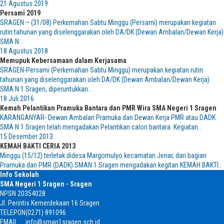
21 Agustus 2019
Persami 2019
SRAGEN – (31/08) Perkemahan Sabtu Minggu (Persami) merupakan kegiatan
rutin tahunan yang diselenggarakan oleh DA/DK (Dewan Ambalan/Dewan Kerja)
SMA N..
18 Agustus 2018
Memupuk Kebersamaan dalam Kerjasama
SRAGEN-Persami (Perkemahan Sabtu Minggu) merupakan kegiatan rutin
tahunan yang diselenggarakan oleh DA/DK (Dewan Ambalan/Dewan Kerja)
SMA N 1 Sragen, diperuntukkan..
18 Juli 2016
Kemah Pelantikan Pramuka Bantara dan PMR Wira SMA Negeri 1 Sragen
KARANGANYAR- Dewan Ambalan Pramuka dan Dewan Kerja PMR atau DADK
SMA N 1 Sragen telah mengadakan Pelantikan calon bantara. Kegiatan..
15 Desember 2013
KEMAH BAKTI CERIA 2013
Minggu (15/12) terletak didesa Margomulyo kecamatan Jenar, dari bagian
Pramuka dan PMR (DADK) SMAN 1 Sragen mengadakan kegitan KEMAH BAKTI..
Info Sekolah
SMA Negeri 1 Sragen - Sragen
NPSN
20354028
Jl. Perintis Kemerdekaan 16 Sragen
TELEPON
(0271) 891096
EMAIL
info@sman1sragen.sch.id