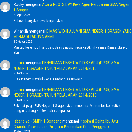
Rocky
mengenai
Acara ROOTS DAY Ke-2 Agen Perubahan SMA Negeri
1 Sragen
27 April 2025
Kelass, banyak siswa berprestasi
Winarsih
mengenai
DIMAS WIDHI ALUMNI SMA NEGERI 1 SRAGEN YANG
MENJADI TARUNA AKMIL
5 Oktober 2022
Mantap keren poll smoga putra sy nyusul juga ke Akmil ya mas Dimas...bravo
akmil
admin
mengenai
PENERIMAN PESERTA DIDIK BARU (PPDB) SMA
NEGERI 1 SRAGEN TAHUN PELAJARAN 2014/2015
27 Mei 2022
Bisa menemui Wakil Kepala Bidang Kesiswaan.
admin
mengenai
PENERIMAN PESERTA DIDIK BARU (PPDB) SMA
NEGERI 1 SRAGEN TAHUN PELAJARAN 2014/2015
27 Mei 2022
Selamat pagi, SMA Negeri 1 Sragen siap menerima. Mohon berkonsultasi
dengan datang ke Sekolah secepanya.
Isbandiyo - SMPN 1 Gondang
mengenai
Inspirasi Cerita Ibu Ayu
Chandra Dewi dalam Program Pendidikan Guru Penggerak
27 April 2022