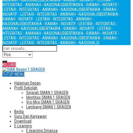
AMANAH - NASIONALIS
BERTAKWA - RAMAH - INOVATIF - LESTARI -
INTEGRITAS - AMANAH - NASIONALIS
BERTAKWA - RAMAH - INOVATIF -
LESTARI - INTEGRITAS - AMANAH - NASIONALIS
BERTAKWA - RAMAH -
INOVATIF - LESTARI - INTEGRITAS - AMANAH - NASIONALIS
BERTAKWA -
RAMAH - INOVATIF - LESTARI - INTEGRITAS - AMANAH -
NASIONALIS
BERTAKWA - RAMAH - INOVATIF - LESTARI - INTEGRITAS -
AMANAH - NASIONALIS
BERTAKWA - RAMAH - INOVATIF - LESTARI -
INTEGRITAS - AMANAH - NASIONALIS
BERTAKWA - RAMAH - INOVATIF -
LESTARI - INTEGRITAS - AMANAH - NASIONALIS
BERTAKWA - RAMAH -
INOVATIF - LESTARI - INTEGRITAS - AMANAH - NASIONALIS
KELUAR
TUTUP MENU
Halaman Depan
Profil Sekolah
Sejarah SMAN 1 SRAGEN
Identitas SMAN 1 SRAGEN
Visi Misi SMAN 1 SRAGEN
Lambang SMAN 1 SRAGEN
Berita
Guru Dan Karyawan
Download
E-Learning
E-learning Smansa