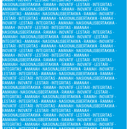
RAMAH - INOVATIF - LESTARI - INTEGRITAS - AMANAH -
NASIONALIS
BERTAKWA - RAMAH - INOVATIF - LESTARI - INTEGRITAS -
AMANAH - NASIONALIS
BERTAKWA - RAMAH - INOVATIF - LESTARI -
INTEGRITAS - AMANAH - NASIONALIS
BERTAKWA - RAMAH - INOVATIF -
LESTARI - INTEGRITAS - AMANAH - NASIONALIS
BERTAKWA - RAMAH -
INOVATIF - LESTARI - INTEGRITAS - AMANAH - NASIONALIS
BERTAKWA -
RAMAH - INOVATIF - LESTARI - INTEGRITAS - AMANAH -
NASIONALIS
BERTAKWA - RAMAH - INOVATIF - LESTARI - INTEGRITAS -
AMANAH - NASIONALIS
BERTAKWA - RAMAH - INOVATIF - LESTARI -
INTEGRITAS - AMANAH - NASIONALIS
BERTAKWA - RAMAH - INOVATIF -
LESTARI - INTEGRITAS - AMANAH - NASIONALIS
BERTAKWA - RAMAH -
INOVATIF - LESTARI - INTEGRITAS - AMANAH - NASIONALIS
BERTAKWA -
RAMAH - INOVATIF - LESTARI - INTEGRITAS - AMANAH -
NASIONALIS
BERTAKWA - RAMAH - INOVATIF - LESTARI - INTEGRITAS -
AMANAH - NASIONALIS
BERTAKWA - RAMAH - INOVATIF - LESTARI -
INTEGRITAS - AMANAH - NASIONALIS
BERTAKWA - RAMAH - INOVATIF -
LESTARI - INTEGRITAS - AMANAH - NASIONALIS
BERTAKWA - RAMAH -
INOVATIF - LESTARI - INTEGRITAS - AMANAH - NASIONALIS
BERTAKWA -
RAMAH - INOVATIF - LESTARI - INTEGRITAS - AMANAH -
NASIONALIS
BERTAKWA - RAMAH - INOVATIF - LESTARI - INTEGRITAS -
AMANAH - NASIONALIS
BERTAKWA - RAMAH - INOVATIF - LESTARI -
INTEGRITAS - AMANAH - NASIONALIS
BERTAKWA - RAMAH - INOVATIF -
LESTARI - INTEGRITAS - AMANAH - NASIONALIS
BERTAKWA - RAMAH -
INOVATIF - LESTARI - INTEGRITAS - AMANAH - NASIONALIS
BERTAKWA -
RAMAH - INOVATIF - LESTARI - INTEGRITAS - AMANAH -
NASIONALIS
BERTAKWA - RAMAH - INOVATIF - LESTARI - INTEGRITAS -
AMANAH - NASIONALIS
BERTAKWA - RAMAH - INOVATIF - LESTARI -
INTEGRITAS - AMANAH - NASIONALIS
BERTAKWA - RAMAH - INOVATIF -