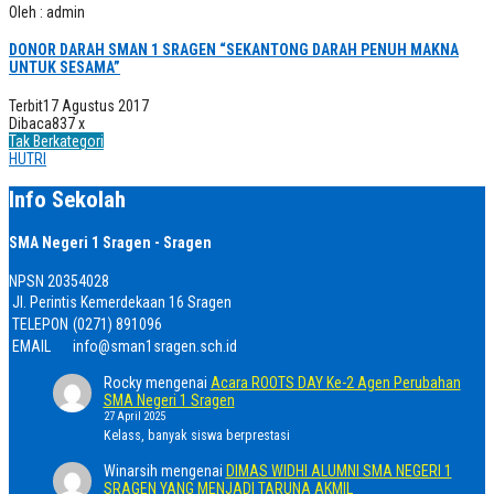
Oleh : admin
DONOR DARAH SMAN 1 SRAGEN “SEKANTONG DARAH PENUH MAKNA
UNTUK SESAMA”
Terbit
17 Agustus 2017
Dibaca
837 x
Tak Berkategori
HUTRI
Info Sekolah
SMA Negeri 1 Sragen - Sragen
NPSN
20354028
Jl. Perintis Kemerdekaan 16 Sragen
TELEPON
(0271) 891096
EMAIL
info@sman1sragen.sch.id
Rocky
mengenai
Acara ROOTS DAY Ke-2 Agen Perubahan
SMA Negeri 1 Sragen
27 April 2025
Kelass, banyak siswa berprestasi
Winarsih
mengenai
DIMAS WIDHI ALUMNI SMA NEGERI 1
SRAGEN YANG MENJADI TARUNA AKMIL