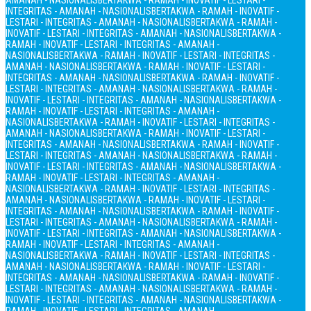
AMANAH - NASIONALIS
BERTAKWA - RAMAH - INOVATIF - LESTARI -
INTEGRITAS - AMANAH - NASIONALIS
BERTAKWA - RAMAH - INOVATIF -
LESTARI - INTEGRITAS - AMANAH - NASIONALIS
BERTAKWA - RAMAH -
INOVATIF - LESTARI - INTEGRITAS - AMANAH - NASIONALIS
BERTAKWA -
RAMAH - INOVATIF - LESTARI - INTEGRITAS - AMANAH -
NASIONALIS
BERTAKWA - RAMAH - INOVATIF - LESTARI - INTEGRITAS -
AMANAH - NASIONALIS
BERTAKWA - RAMAH - INOVATIF - LESTARI -
INTEGRITAS - AMANAH - NASIONALIS
BERTAKWA - RAMAH - INOVATIF -
LESTARI - INTEGRITAS - AMANAH - NASIONALIS
BERTAKWA - RAMAH -
INOVATIF - LESTARI - INTEGRITAS - AMANAH - NASIONALIS
BERTAKWA -
RAMAH - INOVATIF - LESTARI - INTEGRITAS - AMANAH -
NASIONALIS
BERTAKWA - RAMAH - INOVATIF - LESTARI - INTEGRITAS -
AMANAH - NASIONALIS
BERTAKWA - RAMAH - INOVATIF - LESTARI -
INTEGRITAS - AMANAH - NASIONALIS
BERTAKWA - RAMAH - INOVATIF -
LESTARI - INTEGRITAS - AMANAH - NASIONALIS
BERTAKWA - RAMAH -
INOVATIF - LESTARI - INTEGRITAS - AMANAH - NASIONALIS
BERTAKWA -
RAMAH - INOVATIF - LESTARI - INTEGRITAS - AMANAH -
NASIONALIS
BERTAKWA - RAMAH - INOVATIF - LESTARI - INTEGRITAS -
AMANAH - NASIONALIS
BERTAKWA - RAMAH - INOVATIF - LESTARI -
INTEGRITAS - AMANAH - NASIONALIS
BERTAKWA - RAMAH - INOVATIF -
LESTARI - INTEGRITAS - AMANAH - NASIONALIS
BERTAKWA - RAMAH -
INOVATIF - LESTARI - INTEGRITAS - AMANAH - NASIONALIS
BERTAKWA -
RAMAH - INOVATIF - LESTARI - INTEGRITAS - AMANAH -
NASIONALIS
BERTAKWA - RAMAH - INOVATIF - LESTARI - INTEGRITAS -
AMANAH - NASIONALIS
BERTAKWA - RAMAH - INOVATIF - LESTARI -
INTEGRITAS - AMANAH - NASIONALIS
BERTAKWA - RAMAH - INOVATIF -
LESTARI - INTEGRITAS - AMANAH - NASIONALIS
BERTAKWA - RAMAH -
INOVATIF - LESTARI - INTEGRITAS - AMANAH - NASIONALIS
BERTAKWA -