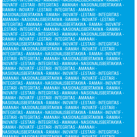
LESTARI - INTEGRITAS - AMANAH - NASIONALIS
BERTAKWA - RAMAH -
INOVATIF - LESTARI - INTEGRITAS - AMANAH - NASIONALIS
BERTAKWA -
RAMAH - INOVATIF - LESTARI - INTEGRITAS - AMANAH -
NASIONALIS
BERTAKWA - RAMAH - INOVATIF - LESTARI - INTEGRITAS -
AMANAH - NASIONALIS
BERTAKWA - RAMAH - INOVATIF - LESTARI -
INTEGRITAS - AMANAH - NASIONALIS
BERTAKWA - RAMAH - INOVATIF -
LESTARI - INTEGRITAS - AMANAH - NASIONALIS
BERTAKWA - RAMAH -
INOVATIF - LESTARI - INTEGRITAS - AMANAH - NASIONALIS
BERTAKWA -
RAMAH - INOVATIF - LESTARI - INTEGRITAS - AMANAH -
NASIONALIS
BERTAKWA - RAMAH - INOVATIF - LESTARI - INTEGRITAS -
AMANAH - NASIONALIS
BERTAKWA - RAMAH - INOVATIF - LESTARI -
INTEGRITAS - AMANAH - NASIONALIS
BERTAKWA - RAMAH - INOVATIF -
LESTARI - INTEGRITAS - AMANAH - NASIONALIS
BERTAKWA - RAMAH -
INOVATIF - LESTARI - INTEGRITAS - AMANAH - NASIONALIS
BERTAKWA -
RAMAH - INOVATIF - LESTARI - INTEGRITAS - AMANAH -
NASIONALIS
BERTAKWA - RAMAH - INOVATIF - LESTARI - INTEGRITAS -
AMANAH - NASIONALIS
BERTAKWA - RAMAH - INOVATIF - LESTARI -
INTEGRITAS - AMANAH - NASIONALIS
BERTAKWA - RAMAH - INOVATIF -
LESTARI - INTEGRITAS - AMANAH - NASIONALIS
BERTAKWA - RAMAH -
INOVATIF - LESTARI - INTEGRITAS - AMANAH - NASIONALIS
BERTAKWA -
RAMAH - INOVATIF - LESTARI - INTEGRITAS - AMANAH -
NASIONALIS
BERTAKWA - RAMAH - INOVATIF - LESTARI - INTEGRITAS -
AMANAH - NASIONALIS
BERTAKWA - RAMAH - INOVATIF - LESTARI -
INTEGRITAS - AMANAH - NASIONALIS
BERTAKWA - RAMAH - INOVATIF -
LESTARI - INTEGRITAS - AMANAH - NASIONALIS
BERTAKWA - RAMAH -
INOVATIF - LESTARI - INTEGRITAS - AMANAH - NASIONALIS
BERTAKWA -
RAMAH - INOVATIF - LESTARI - INTEGRITAS - AMANAH -
NASIONALIS
BERTAKWA - RAMAH - INOVATIF - LESTARI - INTEGRITAS -