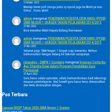
5 Oktober 2022
Mantap keren poll smoga putra sy nyusul juga ke Akmil ya mas
Dimas...bravo akmil
admin
mengenai
PENERIMAN PESERTA DIDIK BARU (PPDB)
SMA NEGERI 1 SRAGEN TAHUN PELAJARAN 2014/2015
27 Mei 2022
Bisa menemui Wakil Kepala Bidang Kesiswaan.
admin
mengenai
PENERIMAN PESERTA DIDIK BARU (PPDB)
SMA NEGERI 1 SRAGEN TAHUN PELAJARAN 2014/2015
27 Mei 2022
Selamat pagi, SMA Negeri 1 Sragen siap menerima. Mohon
berkonsultasi dengan datang ke Sekolah secepanya.
Isbandiyo - SMPN 1 Gondang
mengenai
Inspirasi Cerita Ibu
Ayu Chandra Dewi dalam Program Pendidikan Guru
Penggerak
27 April 2022
Guru harus selalu uptodate, selalu bertransformasi baik teknologi
maupun pembelajaran. Ide2 kreatif guru harus terus dimunculkan
dan tentu disesuaikan dengan…
Pos Terbaru
Laporan BOSP Tahun 2026 SMA Negeri 1 Sragen
2 hari yang lalu