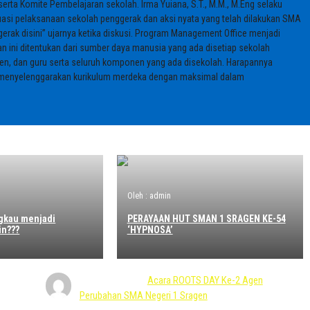
rta Komite Pembelajaran sekolah. Irma Yuiana, S.T., M.M., M.Eng selaku
aluasi pelaksanaan sekolah penggerak dan aksi nyata yang telah dilakukan SMA
ggerak disini” ujarnya ketika diskusi. Program Management Office menjadi
n ini ditentukan dari sumber daya manusia yang ada disetiap sekolah
en, dan guru serta seluruh komponen yang ada disekolah. Harapannya
 menyelenggarakan kurikulum merdeka dengan maksimal dalam
Oleh : admin
ngkau menjadi
PERAYAAN HUT SMAN 1 SRAGEN KE-54
in???
‘HYPNOSA’
Rocky
mengenai
Acara ROOTS DAY Ke-2 Agen
Perubahan SMA Negeri 1 Sragen
27 April 2025