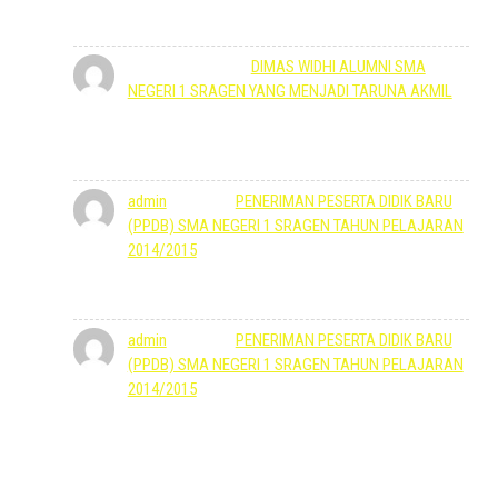
Kelass, banyak siswa berprestasi
Winarsih
mengenai
DIMAS WIDHI ALUMNI SMA
NEGERI 1 SRAGEN YANG MENJADI TARUNA AKMIL
5 Oktober 2022
Mantap keren poll smoga putra sy nyusul juga ke Akmil
ya mas Dimas...bravo akmil
admin
mengenai
PENERIMAN PESERTA DIDIK BARU
(PPDB) SMA NEGERI 1 SRAGEN TAHUN PELAJARAN
2014/2015
27 Mei 2022
Bisa menemui Wakil Kepala Bidang Kesiswaan.
admin
mengenai
PENERIMAN PESERTA DIDIK BARU
(PPDB) SMA NEGERI 1 SRAGEN TAHUN PELAJARAN
2014/2015
27 Mei 2022
Selamat pagi, SMA Negeri 1 Sragen siap menerima.
Mohon berkonsultasi dengan datang ke Sekolah
secepanya.