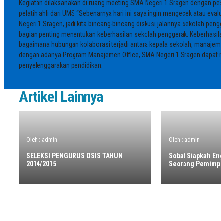
Kegiatan dilaksanakan di ruang meeting SMA Negeri 1 Sragen dengan pese
pelatih ahli dari UMS “Sebenarnya hari ini saya ingin mengecek atau ev
Negeri 1 Sragen, jadi kita bincang-bincang diskusi jalannya sekolah pen
bagian penting menentukan keberhasilan sekolah penggerak. Keberhasila
bagaimana hubungan kolaborasi terjadi antara kepala sekolah, manajem
dengan adanya Program Manajemen Office, SMA Negeri 1 Sragen dapat
penyelenggarakan pendidikan.
Artikel Lainnya
Oleh : admin
Oleh : admin
SELEKSI PENGURUS OSIS TAHUN
Sobat Siapkah E
2014/2015
Seorang Pemimp
Info Sekolah