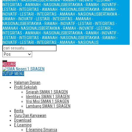
AMANAH - NASIONALIS
BERTAKWA - RAMAH - INOVATIF - LESTARI -
INTEGRITAS - AMANAH - NASIONALIS
BERTAKWA - RAMAH - INOVATIF -
LESTARI - INTEGRITAS - AMANAH - NASIONALIS
BERTAKWA - RAMAH -
INOVATIF - LESTARI - INTEGRITAS - AMANAH - NASIONALIS
BERTAKWA -
RAMAH - INOVATIF - LESTARI - INTEGRITAS - AMANAH -
NASIONALIS
BERTAKWA - RAMAH - INOVATIF - LESTARI - INTEGRITAS -
AMANAH - NASIONALIS
BERTAKWA - RAMAH - INOVATIF - LESTARI -
INTEGRITAS - AMANAH - NASIONALIS
BERTAKWA - RAMAH - INOVATIF -
LESTARI - INTEGRITAS - AMANAH - NASIONALIS
BERTAKWA - RAMAH -
INOVATIF - LESTARI - INTEGRITAS - AMANAH - NASIONALIS
KELUAR
TUTUP MENU
Halaman Depan
Profil Sekolah
Sejarah SMAN 1 SRAGEN
Identitas SMAN 1 SRAGEN
Visi Misi SMAN 1 SRAGEN
Lambang SMAN 1 SRAGEN
Berita
Guru Dan Karyawan
Download
E-Learning
E-learning Smansa