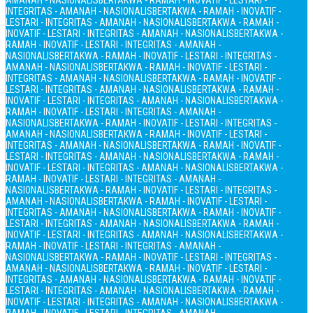
AMANAH - NASIONALIS
BERTAKWA - RAMAH - INOVATIF - LESTARI -
INTEGRITAS - AMANAH - NASIONALIS
BERTAKWA - RAMAH - INOVATIF -
LESTARI - INTEGRITAS - AMANAH - NASIONALIS
BERTAKWA - RAMAH -
INOVATIF - LESTARI - INTEGRITAS - AMANAH - NASIONALIS
BERTAKWA -
RAMAH - INOVATIF - LESTARI - INTEGRITAS - AMANAH -
NASIONALIS
BERTAKWA - RAMAH - INOVATIF - LESTARI - INTEGRITAS -
AMANAH - NASIONALIS
BERTAKWA - RAMAH - INOVATIF - LESTARI -
INTEGRITAS - AMANAH - NASIONALIS
BERTAKWA - RAMAH - INOVATIF -
LESTARI - INTEGRITAS - AMANAH - NASIONALIS
BERTAKWA - RAMAH -
INOVATIF - LESTARI - INTEGRITAS - AMANAH - NASIONALIS
BERTAKWA -
RAMAH - INOVATIF - LESTARI - INTEGRITAS - AMANAH -
NASIONALIS
BERTAKWA - RAMAH - INOVATIF - LESTARI - INTEGRITAS -
AMANAH - NASIONALIS
BERTAKWA - RAMAH - INOVATIF - LESTARI -
INTEGRITAS - AMANAH - NASIONALIS
BERTAKWA - RAMAH - INOVATIF -
LESTARI - INTEGRITAS - AMANAH - NASIONALIS
BERTAKWA - RAMAH -
INOVATIF - LESTARI - INTEGRITAS - AMANAH - NASIONALIS
BERTAKWA -
RAMAH - INOVATIF - LESTARI - INTEGRITAS - AMANAH -
NASIONALIS
BERTAKWA - RAMAH - INOVATIF - LESTARI - INTEGRITAS -
AMANAH - NASIONALIS
BERTAKWA - RAMAH - INOVATIF - LESTARI -
INTEGRITAS - AMANAH - NASIONALIS
BERTAKWA - RAMAH - INOVATIF -
LESTARI - INTEGRITAS - AMANAH - NASIONALIS
BERTAKWA - RAMAH -
INOVATIF - LESTARI - INTEGRITAS - AMANAH - NASIONALIS
BERTAKWA -
RAMAH - INOVATIF - LESTARI - INTEGRITAS - AMANAH -
NASIONALIS
BERTAKWA - RAMAH - INOVATIF - LESTARI - INTEGRITAS -
AMANAH - NASIONALIS
BERTAKWA - RAMAH - INOVATIF - LESTARI -
INTEGRITAS - AMANAH - NASIONALIS
BERTAKWA - RAMAH - INOVATIF -
LESTARI - INTEGRITAS - AMANAH - NASIONALIS
BERTAKWA - RAMAH -
INOVATIF - LESTARI - INTEGRITAS - AMANAH - NASIONALIS
BERTAKWA -