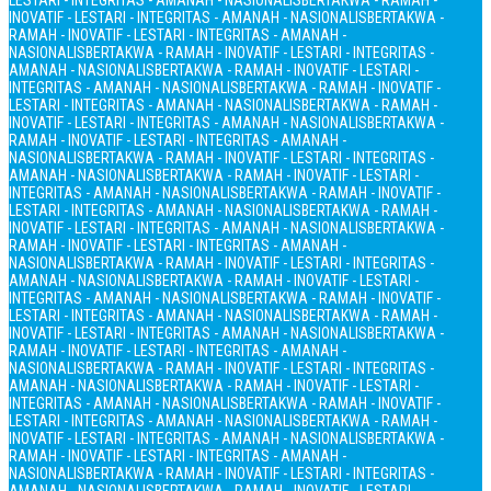
LESTARI - INTEGRITAS - AMANAH - NASIONALIS
BERTAKWA - RAMAH -
INOVATIF - LESTARI - INTEGRITAS - AMANAH - NASIONALIS
BERTAKWA -
RAMAH - INOVATIF - LESTARI - INTEGRITAS - AMANAH -
NASIONALIS
BERTAKWA - RAMAH - INOVATIF - LESTARI - INTEGRITAS -
AMANAH - NASIONALIS
BERTAKWA - RAMAH - INOVATIF - LESTARI -
INTEGRITAS - AMANAH - NASIONALIS
BERTAKWA - RAMAH - INOVATIF -
LESTARI - INTEGRITAS - AMANAH - NASIONALIS
BERTAKWA - RAMAH -
INOVATIF - LESTARI - INTEGRITAS - AMANAH - NASIONALIS
BERTAKWA -
RAMAH - INOVATIF - LESTARI - INTEGRITAS - AMANAH -
NASIONALIS
BERTAKWA - RAMAH - INOVATIF - LESTARI - INTEGRITAS -
AMANAH - NASIONALIS
BERTAKWA - RAMAH - INOVATIF - LESTARI -
INTEGRITAS - AMANAH - NASIONALIS
BERTAKWA - RAMAH - INOVATIF -
LESTARI - INTEGRITAS - AMANAH - NASIONALIS
BERTAKWA - RAMAH -
INOVATIF - LESTARI - INTEGRITAS - AMANAH - NASIONALIS
BERTAKWA -
RAMAH - INOVATIF - LESTARI - INTEGRITAS - AMANAH -
NASIONALIS
BERTAKWA - RAMAH - INOVATIF - LESTARI - INTEGRITAS -
AMANAH - NASIONALIS
BERTAKWA - RAMAH - INOVATIF - LESTARI -
INTEGRITAS - AMANAH - NASIONALIS
BERTAKWA - RAMAH - INOVATIF -
LESTARI - INTEGRITAS - AMANAH - NASIONALIS
BERTAKWA - RAMAH -
INOVATIF - LESTARI - INTEGRITAS - AMANAH - NASIONALIS
BERTAKWA -
RAMAH - INOVATIF - LESTARI - INTEGRITAS - AMANAH -
NASIONALIS
BERTAKWA - RAMAH - INOVATIF - LESTARI - INTEGRITAS -
AMANAH - NASIONALIS
BERTAKWA - RAMAH - INOVATIF - LESTARI -
INTEGRITAS - AMANAH - NASIONALIS
BERTAKWA - RAMAH - INOVATIF -
LESTARI - INTEGRITAS - AMANAH - NASIONALIS
BERTAKWA - RAMAH -
INOVATIF - LESTARI - INTEGRITAS - AMANAH - NASIONALIS
BERTAKWA -
RAMAH - INOVATIF - LESTARI - INTEGRITAS - AMANAH -
NASIONALIS
BERTAKWA - RAMAH - INOVATIF - LESTARI - INTEGRITAS -