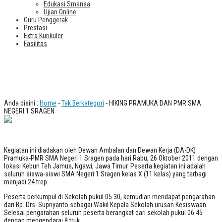
Edukasi Smansa
Ujian Online
Guru Penggerak
Prestasi
Extra Kurikuler
Fasilitas
HIKING PRAMUKA DAN PMR SMA
NEGERI 1 SRAGEN
Anda disini :
Home
-
Tak Berkategori
- HIKING PRAMUKA DAN PMR SMA
NEGERI 1 SRAGEN
Kegiatan ini diadakan oleh Dewan Ambalan dan Dewan Kerja (DA-DK)
Pramuka-PMR SMA Negeri 1 Sragen pada hari Rabu, 26 Oktober 2011 dengan
lokasi Kebun Teh Jamus, Ngawi, Jawa Timur. Peserta kegiatan ini adalah
seluruh siswa-siswi SMA Negeri 1 Sragen kelas X (11 kelas) yang terbagi
menjadi 24 trep.
Peserta berkumpul di Sekolah pukul 05.30, kemudian mendapat pengarahan
dari Bp. Drs. Supriyanto sebagai Wakil Kepala Sekolah urusan Kesiswaan.
Selesai pengarahan seluruh peserta berangkat dari sekolah pukul 06.45
dengan mengendarai 8 truk.