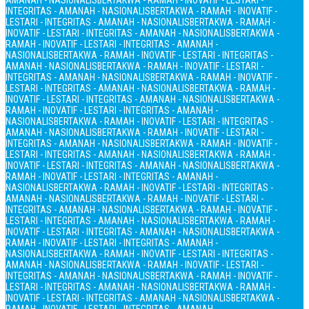
AMANAH - NASIONALIS
BERTAKWA - RAMAH - INOVATIF - LESTARI -
INTEGRITAS - AMANAH - NASIONALIS
BERTAKWA - RAMAH - INOVATIF -
LESTARI - INTEGRITAS - AMANAH - NASIONALIS
BERTAKWA - RAMAH -
INOVATIF - LESTARI - INTEGRITAS - AMANAH - NASIONALIS
BERTAKWA -
RAMAH - INOVATIF - LESTARI - INTEGRITAS - AMANAH -
NASIONALIS
BERTAKWA - RAMAH - INOVATIF - LESTARI - INTEGRITAS -
AMANAH - NASIONALIS
BERTAKWA - RAMAH - INOVATIF - LESTARI -
INTEGRITAS - AMANAH - NASIONALIS
BERTAKWA - RAMAH - INOVATIF -
LESTARI - INTEGRITAS - AMANAH - NASIONALIS
BERTAKWA - RAMAH -
INOVATIF - LESTARI - INTEGRITAS - AMANAH - NASIONALIS
BERTAKWA -
RAMAH - INOVATIF - LESTARI - INTEGRITAS - AMANAH -
NASIONALIS
BERTAKWA - RAMAH - INOVATIF - LESTARI - INTEGRITAS -
AMANAH - NASIONALIS
BERTAKWA - RAMAH - INOVATIF - LESTARI -
INTEGRITAS - AMANAH - NASIONALIS
BERTAKWA - RAMAH - INOVATIF -
LESTARI - INTEGRITAS - AMANAH - NASIONALIS
BERTAKWA - RAMAH -
INOVATIF - LESTARI - INTEGRITAS - AMANAH - NASIONALIS
BERTAKWA -
RAMAH - INOVATIF - LESTARI - INTEGRITAS - AMANAH -
NASIONALIS
BERTAKWA - RAMAH - INOVATIF - LESTARI - INTEGRITAS -
AMANAH - NASIONALIS
BERTAKWA - RAMAH - INOVATIF - LESTARI -
INTEGRITAS - AMANAH - NASIONALIS
BERTAKWA - RAMAH - INOVATIF -
LESTARI - INTEGRITAS - AMANAH - NASIONALIS
BERTAKWA - RAMAH -
INOVATIF - LESTARI - INTEGRITAS - AMANAH - NASIONALIS
BERTAKWA -
RAMAH - INOVATIF - LESTARI - INTEGRITAS - AMANAH -
NASIONALIS
BERTAKWA - RAMAH - INOVATIF - LESTARI - INTEGRITAS -
AMANAH - NASIONALIS
BERTAKWA - RAMAH - INOVATIF - LESTARI -
INTEGRITAS - AMANAH - NASIONALIS
BERTAKWA - RAMAH - INOVATIF -
LESTARI - INTEGRITAS - AMANAH - NASIONALIS
BERTAKWA - RAMAH -
INOVATIF - LESTARI - INTEGRITAS - AMANAH - NASIONALIS
BERTAKWA -