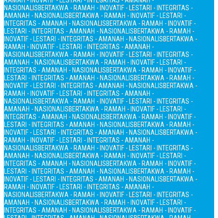
RAMAH - INOVATIF - LESTARI - INTEGRITAS - AMANAH -
NASIONALIS
BERTAKWA - RAMAH - INOVATIF - LESTARI - INTEGRITAS -
AMANAH - NASIONALIS
BERTAKWA - RAMAH - INOVATIF - LESTARI -
INTEGRITAS - AMANAH - NASIONALIS
BERTAKWA - RAMAH - INOVATIF -
LESTARI - INTEGRITAS - AMANAH - NASIONALIS
BERTAKWA - RAMAH -
INOVATIF - LESTARI - INTEGRITAS - AMANAH - NASIONALIS
BERTAKWA -
RAMAH - INOVATIF - LESTARI - INTEGRITAS - AMANAH -
NASIONALIS
BERTAKWA - RAMAH - INOVATIF - LESTARI - INTEGRITAS -
AMANAH - NASIONALIS
BERTAKWA - RAMAH - INOVATIF - LESTARI -
INTEGRITAS - AMANAH - NASIONALIS
BERTAKWA - RAMAH - INOVATIF -
LESTARI - INTEGRITAS - AMANAH - NASIONALIS
BERTAKWA - RAMAH -
INOVATIF - LESTARI - INTEGRITAS - AMANAH - NASIONALIS
BERTAKWA -
RAMAH - INOVATIF - LESTARI - INTEGRITAS - AMANAH -
NASIONALIS
BERTAKWA - RAMAH - INOVATIF - LESTARI - INTEGRITAS -
AMANAH - NASIONALIS
BERTAKWA - RAMAH - INOVATIF - LESTARI -
INTEGRITAS - AMANAH - NASIONALIS
BERTAKWA - RAMAH - INOVATIF -
LESTARI - INTEGRITAS - AMANAH - NASIONALIS
BERTAKWA - RAMAH -
INOVATIF - LESTARI - INTEGRITAS - AMANAH - NASIONALIS
BERTAKWA -
RAMAH - INOVATIF - LESTARI - INTEGRITAS - AMANAH -
NASIONALIS
BERTAKWA - RAMAH - INOVATIF - LESTARI - INTEGRITAS -
AMANAH - NASIONALIS
BERTAKWA - RAMAH - INOVATIF - LESTARI -
INTEGRITAS - AMANAH - NASIONALIS
BERTAKWA - RAMAH - INOVATIF -
LESTARI - INTEGRITAS - AMANAH - NASIONALIS
BERTAKWA - RAMAH -
INOVATIF - LESTARI - INTEGRITAS - AMANAH - NASIONALIS
BERTAKWA -
RAMAH - INOVATIF - LESTARI - INTEGRITAS - AMANAH -
NASIONALIS
BERTAKWA - RAMAH - INOVATIF - LESTARI - INTEGRITAS -
AMANAH - NASIONALIS
BERTAKWA - RAMAH - INOVATIF - LESTARI -
INTEGRITAS - AMANAH - NASIONALIS
BERTAKWA - RAMAH - INOVATIF -