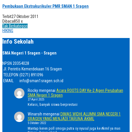
Pembukaan Ekstrakurikuler PMR SMAN 1 Sragen
Terbit
27 Oktober 2011
Dibaca
850 x
Tak Berkategori
HIKING
Info Sekolah
SMA Negeri 1 Sragen - Sragen
NPSN
20354028
Jl. Perintis Kemerdekaan 16 Sragen
TELEPON
(0271) 891096
EMAIL
info@sman1sragen.sch.id
Rocky
mengenai
Acara ROOTS DAY Ke-2 Agen Perubahan
SMA Negeri 1 Sragen
27 April 2025
Kelass, banyak siswa berprestasi
Winarsih
mengenai
DIMAS WIDHI ALUMNI SMA NEGERI 1
SRAGEN YANG MENJADI TARUNA AKMIL
5 Oktober 2022
Mantap keren poll smoga putra sy nyusul juga ke Akmil ya mas