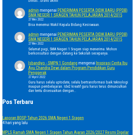
Dimas...bravo akmil
admin
mengenai
PENERIMAN PESERTA DIDIK BARU (PPDB)
SMA NEGERI 1 SRAGEN TAHUN PELAJARAN 2014/2015
27 Mei 2022
Bisa menemui Wakil Kepala Bidang Kesiswaan.
admin
mengenai
PENERIMAN PESERTA DIDIK BARU (PPDB)
SMA NEGERI 1 SRAGEN TAHUN PELAJARAN 2014/2015
27 Mei 2022
Selamat pagi, SMA Negeri 1 Sragen siap menerima. Mohon
berkonsultasi dengan datang ke Sekolah secepanya.
Isbandiyo - SMPN 1 Gondang
mengenai
Inspirasi Cerita Ibu
Ayu Chandra Dewi dalam Program Pendidikan Guru
Penggerak
27 April 2022
Guru harus selalu uptodate, selalu bertransformasi baik teknologi
maupun pembelajaran. Ide2 kreatif guru harus terus dimunculkan
dan tentu disesuaikan dengan…
Pos Terbaru
Laporan BOSP Tahun 2026 SMA Negeri 1 Sragen
4 hari yang lalu
MPLS Ramah SMA Negeri 1 Sragen Tahun Ajaran 2026/2027 Resmi Digelar