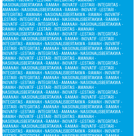
RAMAH - INOVATIF - LESTARI - INTEGRITAS - AMANAH -
NASIONALIS
BERTAKWA - RAMAH - INOVATIF - LESTARI - INTEGRITAS -
AMANAH - NASIONALIS
BERTAKWA - RAMAH - INOVATIF - LESTARI -
INTEGRITAS - AMANAH - NASIONALIS
BERTAKWA - RAMAH - INOVATIF -
LESTARI - INTEGRITAS - AMANAH - NASIONALIS
BERTAKWA - RAMAH -
INOVATIF - LESTARI - INTEGRITAS - AMANAH - NASIONALIS
BERTAKWA -
RAMAH - INOVATIF - LESTARI - INTEGRITAS - AMANAH -
NASIONALIS
BERTAKWA - RAMAH - INOVATIF - LESTARI - INTEGRITAS -
AMANAH - NASIONALIS
BERTAKWA - RAMAH - INOVATIF - LESTARI -
INTEGRITAS - AMANAH - NASIONALIS
BERTAKWA - RAMAH - INOVATIF -
LESTARI - INTEGRITAS - AMANAH - NASIONALIS
BERTAKWA - RAMAH -
INOVATIF - LESTARI - INTEGRITAS - AMANAH - NASIONALIS
BERTAKWA -
RAMAH - INOVATIF - LESTARI - INTEGRITAS - AMANAH -
NASIONALIS
BERTAKWA - RAMAH - INOVATIF - LESTARI - INTEGRITAS -
AMANAH - NASIONALIS
BERTAKWA - RAMAH - INOVATIF - LESTARI -
INTEGRITAS - AMANAH - NASIONALIS
BERTAKWA - RAMAH - INOVATIF -
LESTARI - INTEGRITAS - AMANAH - NASIONALIS
BERTAKWA - RAMAH -
INOVATIF - LESTARI - INTEGRITAS - AMANAH - NASIONALIS
BERTAKWA -
RAMAH - INOVATIF - LESTARI - INTEGRITAS - AMANAH -
NASIONALIS
BERTAKWA - RAMAH - INOVATIF - LESTARI - INTEGRITAS -
AMANAH - NASIONALIS
BERTAKWA - RAMAH - INOVATIF - LESTARI -
INTEGRITAS - AMANAH - NASIONALIS
BERTAKWA - RAMAH - INOVATIF -
LESTARI - INTEGRITAS - AMANAH - NASIONALIS
BERTAKWA - RAMAH -
INOVATIF - LESTARI - INTEGRITAS - AMANAH - NASIONALIS
BERTAKWA -
RAMAH - INOVATIF - LESTARI - INTEGRITAS - AMANAH -
NASIONALIS
BERTAKWA - RAMAH - INOVATIF - LESTARI - INTEGRITAS -
AMANAH - NASIONALIS
BERTAKWA - RAMAH - INOVATIF - LESTARI -
INTEGRITAS - AMANAH - NASIONALIS
BERTAKWA - RAMAH - INOVATIF -