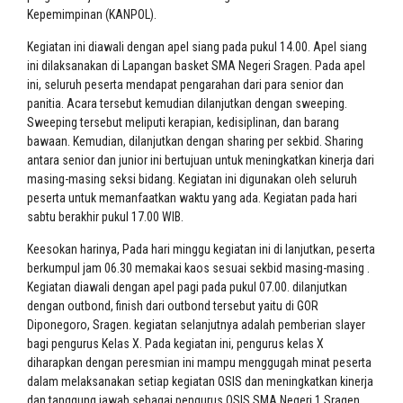
Kepemimpinan (KANPOL).
Kegiatan ini diawali dengan apel siang pada pukul 14.00. Apel siang
ini dilaksanakan di Lapangan basket SMA Negeri Sragen. Pada apel
ini, seluruh peserta mendapat pengarahan dari para senior dan
panitia. Acara tersebut kemudian dilanjutkan dengan sweeping.
Sweeping tersebut meliputi kerapian, kedisiplinan, dan barang
bawaan. Kemudian, dilanjutkan dengan sharing per sekbid. Sharing
antara senior dan junior ini bertujuan untuk meningkatkan kinerja dari
masing-masing seksi bidang. Kegiatan ini digunakan oleh seluruh
peserta untuk memanfaatkan waktu yang ada. Kegiatan pada hari
sabtu berakhir pukul 17.00 WIB.
Keesokan harinya, Pada hari minggu kegiatan ini di lanjutkan, peserta
berkumpul jam 06.30 memakai kaos sesuai sekbid masing-masing .
Kegiatan diawali dengan apel pagi pada pukul 07.00. dilanjutkan
dengan outbond, finish dari outbond tersebut yaitu di GOR
Diponegoro, Sragen. kegiatan selanjutnya adalah pemberian slayer
bagi pengurus Kelas X. Pada kegiatan ini, pengurus kelas X
diharapkan dengan peresmian ini mampu menggugah minat peserta
dalam melaksanakan setiap kegiatan OSIS dan meningkatkan kinerja
dan tanggung jawab sebagai pengurus OSIS SMA Negeri 1 Sragen.