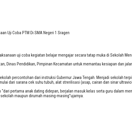
naan Uji Coba PTM Di SMA Negeri 1 Sra
aan Uji Coba PTM Di SMA Negeri 1 Sragen
laksanaan uji coba kegiatan belajar mengajar secara tatap muka di Sekolah Me
ehatan, Dinas Pendidikan, Pimpinan Kecamatan untuk memantau kesiapan dan jal
ekolah percontohan dari instruksi Gubernur Jawa Tengah. Menjadi sekolah terp
dari sarana cek suhu tubuh, alat strerilisasi (asap, cairan dan sinar ultraviol
“dari pertama anak dating didepan, berjalan masuk kelas serta guru dalam m
 disekolah maupun dirumah masing-masing”ujarnya.