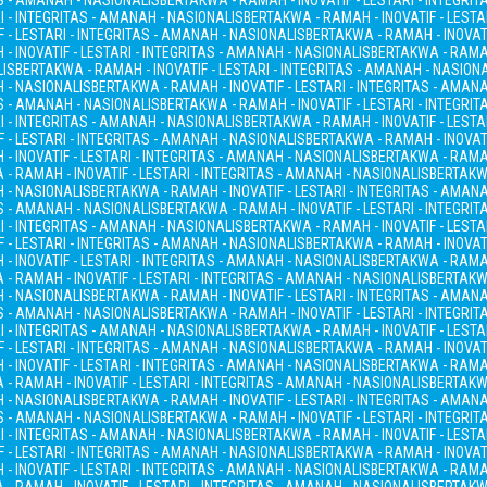
AS - AMANAH - NASIONALIS
BERTAKWA - RAMAH - INOVATIF - LESTARI - INTEGRI
I - INTEGRITAS - AMANAH - NASIONALIS
BERTAKWA - RAMAH - INOVATIF - LESTA
 - LESTARI - INTEGRITAS - AMANAH - NASIONALIS
BERTAKWA - RAMAH - INOVATI
- INOVATIF - LESTARI - INTEGRITAS - AMANAH - NASIONALIS
BERTAKWA - RAMAH
LIS
BERTAKWA - RAMAH - INOVATIF - LESTARI - INTEGRITAS - AMANAH - NASION
H - NASIONALIS
BERTAKWA - RAMAH - INOVATIF - LESTARI - INTEGRITAS - AMAN
AS - AMANAH - NASIONALIS
BERTAKWA - RAMAH - INOVATIF - LESTARI - INTEGRI
I - INTEGRITAS - AMANAH - NASIONALIS
BERTAKWA - RAMAH - INOVATIF - LESTA
 - LESTARI - INTEGRITAS - AMANAH - NASIONALIS
BERTAKWA - RAMAH - INOVATI
- INOVATIF - LESTARI - INTEGRITAS - AMANAH - NASIONALIS
BERTAKWA - RAMAH
- RAMAH - INOVATIF - LESTARI - INTEGRITAS - AMANAH - NASIONALIS
BERTAKWA
H - NASIONALIS
BERTAKWA - RAMAH - INOVATIF - LESTARI - INTEGRITAS - AMAN
AS - AMANAH - NASIONALIS
BERTAKWA - RAMAH - INOVATIF - LESTARI - INTEGRI
I - INTEGRITAS - AMANAH - NASIONALIS
BERTAKWA - RAMAH - INOVATIF - LESTA
 - LESTARI - INTEGRITAS - AMANAH - NASIONALIS
BERTAKWA - RAMAH - INOVATI
- INOVATIF - LESTARI - INTEGRITAS - AMANAH - NASIONALIS
BERTAKWA - RAMAH
- RAMAH - INOVATIF - LESTARI - INTEGRITAS - AMANAH - NASIONALIS
BERTAKWA
H - NASIONALIS
BERTAKWA - RAMAH - INOVATIF - LESTARI - INTEGRITAS - AMAN
AS - AMANAH - NASIONALIS
BERTAKWA - RAMAH - INOVATIF - LESTARI - INTEGRI
I - INTEGRITAS - AMANAH - NASIONALIS
BERTAKWA - RAMAH - INOVATIF - LESTA
 - LESTARI - INTEGRITAS - AMANAH - NASIONALIS
BERTAKWA - RAMAH - INOVATI
- INOVATIF - LESTARI - INTEGRITAS - AMANAH - NASIONALIS
BERTAKWA - RAMAH
- RAMAH - INOVATIF - LESTARI - INTEGRITAS - AMANAH - NASIONALIS
BERTAKWA
H - NASIONALIS
BERTAKWA - RAMAH - INOVATIF - LESTARI - INTEGRITAS - AMAN
AS - AMANAH - NASIONALIS
BERTAKWA - RAMAH - INOVATIF - LESTARI - INTEGRI
I - INTEGRITAS - AMANAH - NASIONALIS
BERTAKWA - RAMAH - INOVATIF - LESTA
 - LESTARI - INTEGRITAS - AMANAH - NASIONALIS
BERTAKWA - RAMAH - INOVATI
- INOVATIF - LESTARI - INTEGRITAS - AMANAH - NASIONALIS
BERTAKWA - RAMAH