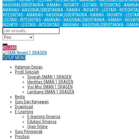
RAMAH - INOVATIF - LESTARI - INTEGRITAS - AMANAH - NASIONALIS
BERTAKWA 
NASIONALIS
BERTAKWA - RAMAH - INOVATIF - LESTARI - INTEGRITAS - AMANA
AMANAH - NASIONALIS
BERTAKWA - RAMAH - INOVATIF - LESTARI - INTEGRIT
INTEGRITAS - AMANAH - NASIONALIS
BERTAKWA - RAMAH - INOVATIF - LESTAR
LESTARI - INTEGRITAS - AMANAH - NASIONALIS
BERTAKWA - RAMAH - INOVATIF
INOVATIF - LESTARI - INTEGRITAS - AMANAH - NASIONALIS
BERTAKWA - RAMAH 
KELUAR
TUTUP MENU
Halaman Depan
Profil Sekolah
Sejarah SMAN 1 SRAGEN
Identitas SMAN 1 SRAGEN
Visi Misi SMAN 1 SRAGEN
Lambang SMAN 1 SRAGEN
Berita
Guru Dan Karyawan
Download
E-Learning
E-learning Smansa
Edukasi Smansa
Ujian Online
Guru Penggerak
Prestasi