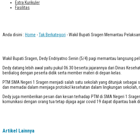
Extra Kurikuler
Fasilitas
Wakil Bupati Sragen Memantau Pelaksa
Anda disini :
Home
-
Tak Berkategori
- Wakil Bupati Sragen Memantau Pelaksan
Wakil Bupati Sragen, Dedy Endriyatno Senin (5/4) pagi memantau langsung pe
Dedy datang lebih awal yaitu pukul 06.30 beserta jajarannya dari Dinas Kes
berdialog dengan peserta didik serta member materi di depan kelas.
PTM SMA Negeri 1 Sragen menjadi salah satu sekolah yang ditunjuk sebagai s
dan memadai dalam menjaga protokol kesehatan dalam lingkungan sekolah, mulai 
Dedy juga memberikan pesan dan kesan terhadap PTM di SMA Negeri 1 Sragen 
komunikasi dengan orang tua tetap dijaga agar covid 19 dapat dipantau baik
Artikel Lainnya