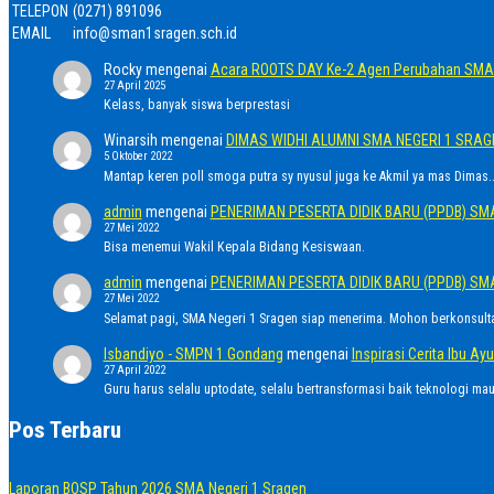
TELEPON
(0271) 891096
EMAIL
info@sman1sragen.sch.id
Rocky
mengenai
Acara ROOTS DAY Ke-2 Agen Perubahan SMA 
27 April 2025
Kelass, banyak siswa berprestasi
Winarsih
mengenai
DIMAS WIDHI ALUMNI SMA NEGERI 1 SRA
5 Oktober 2022
Mantap keren poll smoga putra sy nyusul juga ke Akmil ya mas Dimas..
admin
mengenai
PENERIMAN PESERTA DIDIK BARU (PPDB) SM
27 Mei 2022
Bisa menemui Wakil Kepala Bidang Kesiswaan.
admin
mengenai
PENERIMAN PESERTA DIDIK BARU (PPDB) SM
27 Mei 2022
Selamat pagi, SMA Negeri 1 Sragen siap menerima. Mohon berkonsult
Isbandiyo - SMPN 1 Gondang
mengenai
Inspirasi Cerita Ibu 
27 April 2022
Guru harus selalu uptodate, selalu bertransformasi baik teknologi ma
Pos Terbaru
Laporan BOSP Tahun 2026 SMA Negeri 1 Sragen