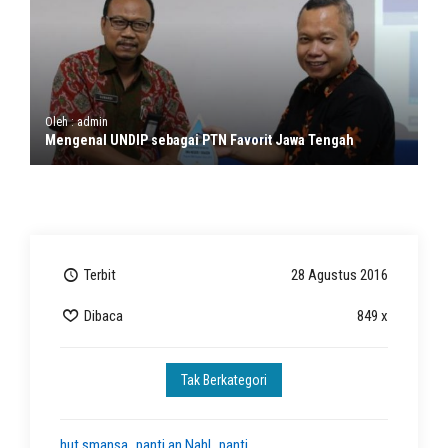
Oleh : admin
Mengenal UNDIP sebagai PTN Favorit Jawa Tengah
Terbit
28 Agustus 2016
Dibaca
849 x
Tak Berkategori
hut smansa
panti an Nahl
panti