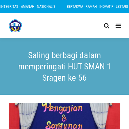
TAS - AMANAH - NASIONALIS
BERTAKWA - RAMAH - INOVATIF - LESTARI - INTEGR
Saling berbagi dalam
memperingati HUT SMAN 1
Sragen ke 56