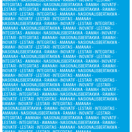
AMANAH - NASIONALIS
BERTAKWA - RAMAH - INOVATIF - LESTARI -
INTEGRITAS - AMANAH - NASIONALIS
BERTAKWA - RAMAH - INOVATIF -
LESTARI - INTEGRITAS - AMANAH - NASIONALIS
BERTAKWA - RAMAH -
INOVATIF - LESTARI - INTEGRITAS - AMANAH - NASIONALIS
BERTAKWA -
RAMAH - INOVATIF - LESTARI - INTEGRITAS - AMANAH -
NASIONALIS
BERTAKWA - RAMAH - INOVATIF - LESTARI - INTEGRITAS -
AMANAH - NASIONALIS
BERTAKWA - RAMAH - INOVATIF - LESTARI -
INTEGRITAS - AMANAH - NASIONALIS
BERTAKWA - RAMAH - INOVATIF -
LESTARI - INTEGRITAS - AMANAH - NASIONALIS
BERTAKWA - RAMAH -
INOVATIF - LESTARI - INTEGRITAS - AMANAH - NASIONALIS
BERTAKWA -
RAMAH - INOVATIF - LESTARI - INTEGRITAS - AMANAH -
NASIONALIS
BERTAKWA - RAMAH - INOVATIF - LESTARI - INTEGRITAS -
AMANAH - NASIONALIS
BERTAKWA - RAMAH - INOVATIF - LESTARI -
INTEGRITAS - AMANAH - NASIONALIS
BERTAKWA - RAMAH - INOVATIF -
LESTARI - INTEGRITAS - AMANAH - NASIONALIS
BERTAKWA - RAMAH -
INOVATIF - LESTARI - INTEGRITAS - AMANAH - NASIONALIS
BERTAKWA -
RAMAH - INOVATIF - LESTARI - INTEGRITAS - AMANAH -
NASIONALIS
BERTAKWA - RAMAH - INOVATIF - LESTARI - INTEGRITAS -
AMANAH - NASIONALIS
BERTAKWA - RAMAH - INOVATIF - LESTARI -
INTEGRITAS - AMANAH - NASIONALIS
BERTAKWA - RAMAH - INOVATIF -
LESTARI - INTEGRITAS - AMANAH - NASIONALIS
BERTAKWA - RAMAH -
INOVATIF - LESTARI - INTEGRITAS - AMANAH - NASIONALIS
BERTAKWA -
RAMAH - INOVATIF - LESTARI - INTEGRITAS - AMANAH -
NASIONALIS
BERTAKWA - RAMAH - INOVATIF - LESTARI - INTEGRITAS -
AMANAH - NASIONALIS
BERTAKWA - RAMAH - INOVATIF - LESTARI -
INTEGRITAS - AMANAH - NASIONALIS
BERTAKWA - RAMAH - INOVATIF -
LESTARI - INTEGRITAS - AMANAH - NASIONALIS
BERTAKWA - RAMAH -
INOVATIF - LESTARI - INTEGRITAS - AMANAH - NASIONALIS
BERTAKWA -