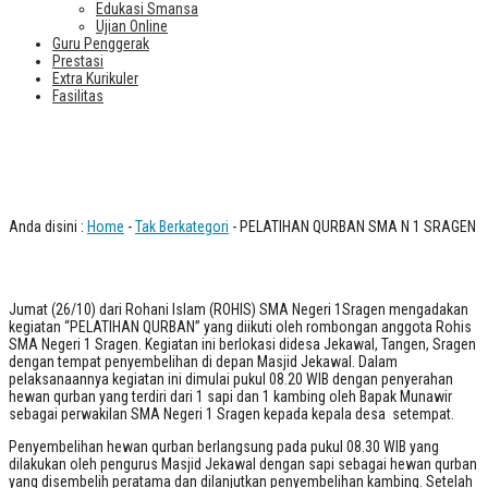
Edukasi Smansa
Ujian Online
Guru Penggerak
Prestasi
Extra Kurikuler
Fasilitas
PELATIHAN QURBAN SMA N 1
SRAGEN
Anda disini :
Home
-
Tak Berkategori
- PELATIHAN QURBAN SMA N 1 SRAGEN
Jumat (26/10) dari Rohani Islam (ROHIS) SMA Negeri 1Sragen mengadakan
kegiatan “PELATIHAN QURBAN” yang diikuti oleh rombongan anggota Rohis
SMA Negeri 1 Sragen. Kegiatan ini berlokasi didesa Jekawal, Tangen, Sragen
dengan tempat penyembelihan di depan Masjid Jekawal. Dalam
pelaksanaannya kegiatan ini dimulai pukul 08.20 WIB dengan penyerahan
hewan qurban yang terdiri dari 1 sapi dan 1 kambing oleh Bapak Munawir
sebagai perwakilan SMA Negeri 1 Sragen kepada kepala desa setempat.
Penyembelihan hewan qurban berlangsung pada pukul 08.30 WIB yang
dilakukan oleh pengurus Masjid Jekawal dengan sapi sebagai hewan qurban
yang disembelih peratama dan dilanjutkan penyembelihan kambing. Setelah