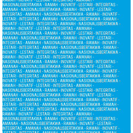
RAMAH - INOVATIF - LESTARI - INTEGRITAS - AMANAH -
NASIONALIS
BERTAKWA - RAMAH - INOVATIF - LESTARI - INTEGRITAS -
AMANAH - NASIONALIS
BERTAKWA - RAMAH - INOVATIF - LESTARI -
INTEGRITAS - AMANAH - NASIONALIS
BERTAKWA - RAMAH - INOVATIF -
LESTARI - INTEGRITAS - AMANAH - NASIONALIS
BERTAKWA - RAMAH -
INOVATIF - LESTARI - INTEGRITAS - AMANAH - NASIONALIS
BERTAKWA -
RAMAH - INOVATIF - LESTARI - INTEGRITAS - AMANAH -
NASIONALIS
BERTAKWA - RAMAH - INOVATIF - LESTARI - INTEGRITAS -
AMANAH - NASIONALIS
BERTAKWA - RAMAH - INOVATIF - LESTARI -
INTEGRITAS - AMANAH - NASIONALIS
BERTAKWA - RAMAH - INOVATIF -
LESTARI - INTEGRITAS - AMANAH - NASIONALIS
BERTAKWA - RAMAH -
INOVATIF - LESTARI - INTEGRITAS - AMANAH - NASIONALIS
BERTAKWA -
RAMAH - INOVATIF - LESTARI - INTEGRITAS - AMANAH -
NASIONALIS
BERTAKWA - RAMAH - INOVATIF - LESTARI - INTEGRITAS -
AMANAH - NASIONALIS
BERTAKWA - RAMAH - INOVATIF - LESTARI -
INTEGRITAS - AMANAH - NASIONALIS
BERTAKWA - RAMAH - INOVATIF -
LESTARI - INTEGRITAS - AMANAH - NASIONALIS
BERTAKWA - RAMAH -
INOVATIF - LESTARI - INTEGRITAS - AMANAH - NASIONALIS
BERTAKWA -
RAMAH - INOVATIF - LESTARI - INTEGRITAS - AMANAH -
NASIONALIS
BERTAKWA - RAMAH - INOVATIF - LESTARI - INTEGRITAS -
AMANAH - NASIONALIS
BERTAKWA - RAMAH - INOVATIF - LESTARI -
INTEGRITAS - AMANAH - NASIONALIS
BERTAKWA - RAMAH - INOVATIF -
LESTARI - INTEGRITAS - AMANAH - NASIONALIS
BERTAKWA - RAMAH -
INOVATIF - LESTARI - INTEGRITAS - AMANAH - NASIONALIS
BERTAKWA -
RAMAH - INOVATIF - LESTARI - INTEGRITAS - AMANAH -
NASIONALIS
BERTAKWA - RAMAH - INOVATIF - LESTARI - INTEGRITAS -
AMANAH - NASIONALIS
BERTAKWA - RAMAH - INOVATIF - LESTARI -
INTEGRITAS - AMANAH - NASIONALIS
BERTAKWA - RAMAH - INOVATIF -