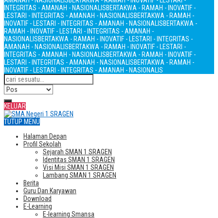
AMANAH - NASIONALIS
BERTAKWA - RAMAH - INOVATIF - LESTARI -
INTEGRITAS - AMANAH - NASIONALIS
BERTAKWA - RAMAH - INOVATIF -
LESTARI - INTEGRITAS - AMANAH - NASIONALIS
BERTAKWA - RAMAH -
INOVATIF - LESTARI - INTEGRITAS - AMANAH - NASIONALIS
BERTAKWA -
RAMAH - INOVATIF - LESTARI - INTEGRITAS - AMANAH -
NASIONALIS
BERTAKWA - RAMAH - INOVATIF - LESTARI - INTEGRITAS -
AMANAH - NASIONALIS
BERTAKWA - RAMAH - INOVATIF - LESTARI -
INTEGRITAS - AMANAH - NASIONALIS
BERTAKWA - RAMAH - INOVATIF -
LESTARI - INTEGRITAS - AMANAH - NASIONALIS
BERTAKWA - RAMAH -
INOVATIF - LESTARI - INTEGRITAS - AMANAH - NASIONALIS
KELUAR
TUTUP MENU
Halaman Depan
Profil Sekolah
Sejarah SMAN 1 SRAGEN
Identitas SMAN 1 SRAGEN
Visi Misi SMAN 1 SRAGEN
Lambang SMAN 1 SRAGEN
Berita
Guru Dan Karyawan
Download
E-Learning
E-learning Smansa