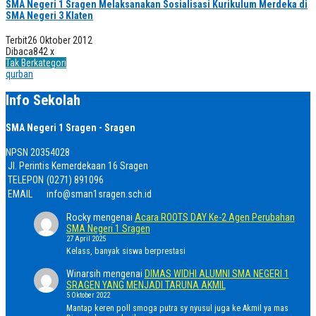
SMA Negeri 1 Sragen Melaksanakan Sosialisasi Kurikulum Merdeka di
SMA Negeri 3 Klaten
Terbit
26 Oktober 2012
Dibaca
842 x
Tak Berkategori
qurban
Info Sekolah
SMA Negeri 1 Sragen - Sragen
NPSN
20354028
Jl. Perintis Kemerdekaan 16 Sragen
TELEPON
(0271) 891096
EMAIL
info@sman1sragen.sch.id
Rocky
mengenai
Acara ROOTS DAY Ke-2 Agen Perubahan
SMA Negeri 1 Sragen
27 April 2025
Kelass, banyak siswa berprestasi
Winarsih
mengenai
DIMAS WIDHI ALUMNI SMA NEGERI 1
SRAGEN YANG MENJADI TARUNA AKMIL
5 Oktober 2022
Mantap keren poll smoga putra sy nyusul juga ke Akmil ya mas