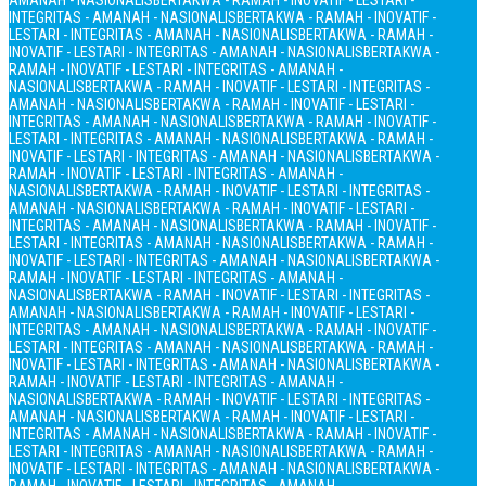
AMANAH - NASIONALIS
BERTAKWA - RAMAH - INOVATIF - LESTARI -
INTEGRITAS - AMANAH - NASIONALIS
BERTAKWA - RAMAH - INOVATIF -
LESTARI - INTEGRITAS - AMANAH - NASIONALIS
BERTAKWA - RAMAH -
INOVATIF - LESTARI - INTEGRITAS - AMANAH - NASIONALIS
BERTAKWA -
RAMAH - INOVATIF - LESTARI - INTEGRITAS - AMANAH -
NASIONALIS
BERTAKWA - RAMAH - INOVATIF - LESTARI - INTEGRITAS -
AMANAH - NASIONALIS
BERTAKWA - RAMAH - INOVATIF - LESTARI -
INTEGRITAS - AMANAH - NASIONALIS
BERTAKWA - RAMAH - INOVATIF -
LESTARI - INTEGRITAS - AMANAH - NASIONALIS
BERTAKWA - RAMAH -
INOVATIF - LESTARI - INTEGRITAS - AMANAH - NASIONALIS
BERTAKWA -
RAMAH - INOVATIF - LESTARI - INTEGRITAS - AMANAH -
NASIONALIS
BERTAKWA - RAMAH - INOVATIF - LESTARI - INTEGRITAS -
AMANAH - NASIONALIS
BERTAKWA - RAMAH - INOVATIF - LESTARI -
INTEGRITAS - AMANAH - NASIONALIS
BERTAKWA - RAMAH - INOVATIF -
LESTARI - INTEGRITAS - AMANAH - NASIONALIS
BERTAKWA - RAMAH -
INOVATIF - LESTARI - INTEGRITAS - AMANAH - NASIONALIS
BERTAKWA -
RAMAH - INOVATIF - LESTARI - INTEGRITAS - AMANAH -
NASIONALIS
BERTAKWA - RAMAH - INOVATIF - LESTARI - INTEGRITAS -
AMANAH - NASIONALIS
BERTAKWA - RAMAH - INOVATIF - LESTARI -
INTEGRITAS - AMANAH - NASIONALIS
BERTAKWA - RAMAH - INOVATIF -
LESTARI - INTEGRITAS - AMANAH - NASIONALIS
BERTAKWA - RAMAH -
INOVATIF - LESTARI - INTEGRITAS - AMANAH - NASIONALIS
BERTAKWA -
RAMAH - INOVATIF - LESTARI - INTEGRITAS - AMANAH -
NASIONALIS
BERTAKWA - RAMAH - INOVATIF - LESTARI - INTEGRITAS -
AMANAH - NASIONALIS
BERTAKWA - RAMAH - INOVATIF - LESTARI -
INTEGRITAS - AMANAH - NASIONALIS
BERTAKWA - RAMAH - INOVATIF -
LESTARI - INTEGRITAS - AMANAH - NASIONALIS
BERTAKWA - RAMAH -
INOVATIF - LESTARI - INTEGRITAS - AMANAH - NASIONALIS
BERTAKWA -