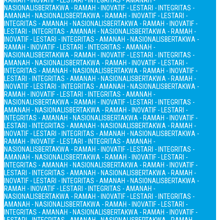
RAMAH - INOVATIF - LESTARI - INTEGRITAS - AMANAH -
NASIONALIS
BERTAKWA - RAMAH - INOVATIF - LESTARI - INTEGRITAS -
AMANAH - NASIONALIS
BERTAKWA - RAMAH - INOVATIF - LESTARI -
INTEGRITAS - AMANAH - NASIONALIS
BERTAKWA - RAMAH - INOVATIF -
LESTARI - INTEGRITAS - AMANAH - NASIONALIS
BERTAKWA - RAMAH -
INOVATIF - LESTARI - INTEGRITAS - AMANAH - NASIONALIS
BERTAKWA -
RAMAH - INOVATIF - LESTARI - INTEGRITAS - AMANAH -
NASIONALIS
BERTAKWA - RAMAH - INOVATIF - LESTARI - INTEGRITAS -
AMANAH - NASIONALIS
BERTAKWA - RAMAH - INOVATIF - LESTARI -
INTEGRITAS - AMANAH - NASIONALIS
BERTAKWA - RAMAH - INOVATIF -
LESTARI - INTEGRITAS - AMANAH - NASIONALIS
BERTAKWA - RAMAH -
INOVATIF - LESTARI - INTEGRITAS - AMANAH - NASIONALIS
BERTAKWA -
RAMAH - INOVATIF - LESTARI - INTEGRITAS - AMANAH -
NASIONALIS
BERTAKWA - RAMAH - INOVATIF - LESTARI - INTEGRITAS -
AMANAH - NASIONALIS
BERTAKWA - RAMAH - INOVATIF - LESTARI -
INTEGRITAS - AMANAH - NASIONALIS
BERTAKWA - RAMAH - INOVATIF -
LESTARI - INTEGRITAS - AMANAH - NASIONALIS
BERTAKWA - RAMAH -
INOVATIF - LESTARI - INTEGRITAS - AMANAH - NASIONALIS
BERTAKWA -
RAMAH - INOVATIF - LESTARI - INTEGRITAS - AMANAH -
NASIONALIS
BERTAKWA - RAMAH - INOVATIF - LESTARI - INTEGRITAS -
AMANAH - NASIONALIS
BERTAKWA - RAMAH - INOVATIF - LESTARI -
INTEGRITAS - AMANAH - NASIONALIS
BERTAKWA - RAMAH - INOVATIF -
LESTARI - INTEGRITAS - AMANAH - NASIONALIS
BERTAKWA - RAMAH -
INOVATIF - LESTARI - INTEGRITAS - AMANAH - NASIONALIS
BERTAKWA -
RAMAH - INOVATIF - LESTARI - INTEGRITAS - AMANAH -
NASIONALIS
BERTAKWA - RAMAH - INOVATIF - LESTARI - INTEGRITAS -
AMANAH - NASIONALIS
BERTAKWA - RAMAH - INOVATIF - LESTARI -
INTEGRITAS - AMANAH - NASIONALIS
BERTAKWA - RAMAH - INOVATIF -