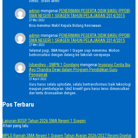
Dimas...bravo akmil
admin
mengenai
PENERIMAN PESERTA DIDIK BARU (PPDB)
SMA NEGERI 1 SRAGEN TAHUN PELAJARAN 2014/2015
27 Mei 2022
Bisa menemui Wakil Kepala Bidang Kesiswaan.
admin
mengenai
PENERIMAN PESERTA DIDIK BARU (PPDB)
SMA NEGERI 1 SRAGEN TAHUN PELAJARAN 2014/2015
27 Mei 2022
Selamat pagi, SMA Negeri 1 Sragen siap menerima. Mohon
berkonsultasi dengan datang ke Sekolah secepanya.
Isbandiyo - SMPN 1 Gondang
mengenai
Inspirasi Cerita Ibu
Ayu Chandra Dewi dalam Program Pendidikan Guru
Penggerak
27 April 2022
Guru harus selalu uptodate, selalu bertransformasi baik teknologi
maupun pembelajaran. Ide2 kreatif guru harus terus dimunculkan
dan tentu disesuaikan dengan…
Pos Terbaru
Laporan BOSP Tahun 2026 SMA Negeri 1 Sragen
4 hari yang lalu
MPLS Ramah SMA Negeri 1 Sragen Tahun Ajaran 2026/2027 Resmi Digelar