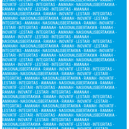
LESTARI - INTEGRITAS - AMANAH - NASIONALIS
BERTAKWA - RAMAH -
INOVATIF - LESTARI - INTEGRITAS - AMANAH - NASIONALIS
BERTAKWA -
RAMAH - INOVATIF - LESTARI - INTEGRITAS - AMANAH -
NASIONALIS
BERTAKWA - RAMAH - INOVATIF - LESTARI - INTEGRITAS -
AMANAH - NASIONALIS
BERTAKWA - RAMAH - INOVATIF - LESTARI -
INTEGRITAS - AMANAH - NASIONALIS
BERTAKWA - RAMAH - INOVATIF -
LESTARI - INTEGRITAS - AMANAH - NASIONALIS
BERTAKWA - RAMAH -
INOVATIF - LESTARI - INTEGRITAS - AMANAH - NASIONALIS
BERTAKWA -
RAMAH - INOVATIF - LESTARI - INTEGRITAS - AMANAH -
NASIONALIS
BERTAKWA - RAMAH - INOVATIF - LESTARI - INTEGRITAS -
AMANAH - NASIONALIS
BERTAKWA - RAMAH - INOVATIF - LESTARI -
INTEGRITAS - AMANAH - NASIONALIS
BERTAKWA - RAMAH - INOVATIF -
LESTARI - INTEGRITAS - AMANAH - NASIONALIS
BERTAKWA - RAMAH -
INOVATIF - LESTARI - INTEGRITAS - AMANAH - NASIONALIS
BERTAKWA -
RAMAH - INOVATIF - LESTARI - INTEGRITAS - AMANAH -
NASIONALIS
BERTAKWA - RAMAH - INOVATIF - LESTARI - INTEGRITAS -
AMANAH - NASIONALIS
BERTAKWA - RAMAH - INOVATIF - LESTARI -
INTEGRITAS - AMANAH - NASIONALIS
BERTAKWA - RAMAH - INOVATIF -
LESTARI - INTEGRITAS - AMANAH - NASIONALIS
BERTAKWA - RAMAH -
INOVATIF - LESTARI - INTEGRITAS - AMANAH - NASIONALIS
BERTAKWA -
RAMAH - INOVATIF - LESTARI - INTEGRITAS - AMANAH -
NASIONALIS
BERTAKWA - RAMAH - INOVATIF - LESTARI - INTEGRITAS -
AMANAH - NASIONALIS
BERTAKWA - RAMAH - INOVATIF - LESTARI -
INTEGRITAS - AMANAH - NASIONALIS
BERTAKWA - RAMAH - INOVATIF -
LESTARI - INTEGRITAS - AMANAH - NASIONALIS
BERTAKWA - RAMAH -
INOVATIF - LESTARI - INTEGRITAS - AMANAH - NASIONALIS
BERTAKWA -
RAMAH - INOVATIF - LESTARI - INTEGRITAS - AMANAH -
NASIONALIS
BERTAKWA - RAMAH - INOVATIF - LESTARI - INTEGRITAS -