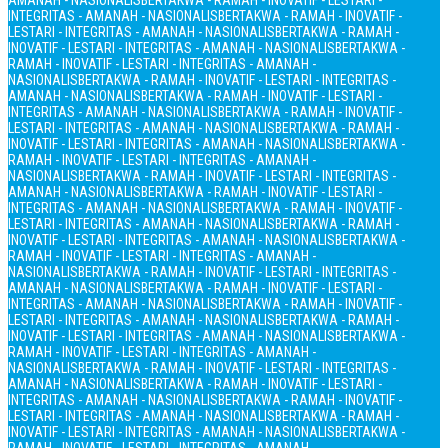
AMANAH - NASIONALIS
BERTAKWA - RAMAH - INOVATIF - LESTARI -
INTEGRITAS - AMANAH - NASIONALIS
BERTAKWA - RAMAH - INOVATIF -
LESTARI - INTEGRITAS - AMANAH - NASIONALIS
BERTAKWA - RAMAH -
INOVATIF - LESTARI - INTEGRITAS - AMANAH - NASIONALIS
BERTAKWA -
RAMAH - INOVATIF - LESTARI - INTEGRITAS - AMANAH -
NASIONALIS
BERTAKWA - RAMAH - INOVATIF - LESTARI - INTEGRITAS -
AMANAH - NASIONALIS
BERTAKWA - RAMAH - INOVATIF - LESTARI -
INTEGRITAS - AMANAH - NASIONALIS
BERTAKWA - RAMAH - INOVATIF -
LESTARI - INTEGRITAS - AMANAH - NASIONALIS
BERTAKWA - RAMAH -
INOVATIF - LESTARI - INTEGRITAS - AMANAH - NASIONALIS
BERTAKWA -
RAMAH - INOVATIF - LESTARI - INTEGRITAS - AMANAH -
NASIONALIS
BERTAKWA - RAMAH - INOVATIF - LESTARI - INTEGRITAS -
AMANAH - NASIONALIS
BERTAKWA - RAMAH - INOVATIF - LESTARI -
INTEGRITAS - AMANAH - NASIONALIS
BERTAKWA - RAMAH - INOVATIF -
LESTARI - INTEGRITAS - AMANAH - NASIONALIS
BERTAKWA - RAMAH -
INOVATIF - LESTARI - INTEGRITAS - AMANAH - NASIONALIS
BERTAKWA -
RAMAH - INOVATIF - LESTARI - INTEGRITAS - AMANAH -
NASIONALIS
BERTAKWA - RAMAH - INOVATIF - LESTARI - INTEGRITAS -
AMANAH - NASIONALIS
BERTAKWA - RAMAH - INOVATIF - LESTARI -
INTEGRITAS - AMANAH - NASIONALIS
BERTAKWA - RAMAH - INOVATIF -
LESTARI - INTEGRITAS - AMANAH - NASIONALIS
BERTAKWA - RAMAH -
INOVATIF - LESTARI - INTEGRITAS - AMANAH - NASIONALIS
BERTAKWA -
RAMAH - INOVATIF - LESTARI - INTEGRITAS - AMANAH -
NASIONALIS
BERTAKWA - RAMAH - INOVATIF - LESTARI - INTEGRITAS -
AMANAH - NASIONALIS
BERTAKWA - RAMAH - INOVATIF - LESTARI -
INTEGRITAS - AMANAH - NASIONALIS
BERTAKWA - RAMAH - INOVATIF -
LESTARI - INTEGRITAS - AMANAH - NASIONALIS
BERTAKWA - RAMAH -
INOVATIF - LESTARI - INTEGRITAS - AMANAH - NASIONALIS
BERTAKWA -