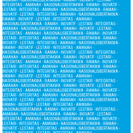
AMANAH - NASIONALIS
BERTAKWA - RAMAH - INOVATIF - LESTARI -
INTEGRITAS - AMANAH - NASIONALIS
BERTAKWA - RAMAH - INOVATIF -
LESTARI - INTEGRITAS - AMANAH - NASIONALIS
BERTAKWA - RAMAH -
INOVATIF - LESTARI - INTEGRITAS - AMANAH - NASIONALIS
BERTAKWA -
RAMAH - INOVATIF - LESTARI - INTEGRITAS - AMANAH -
NASIONALIS
BERTAKWA - RAMAH - INOVATIF - LESTARI - INTEGRITAS -
AMANAH - NASIONALIS
BERTAKWA - RAMAH - INOVATIF - LESTARI -
INTEGRITAS - AMANAH - NASIONALIS
BERTAKWA - RAMAH - INOVATIF -
LESTARI - INTEGRITAS - AMANAH - NASIONALIS
BERTAKWA - RAMAH -
INOVATIF - LESTARI - INTEGRITAS - AMANAH - NASIONALIS
BERTAKWA -
RAMAH - INOVATIF - LESTARI - INTEGRITAS - AMANAH -
NASIONALIS
BERTAKWA - RAMAH - INOVATIF - LESTARI - INTEGRITAS -
AMANAH - NASIONALIS
BERTAKWA - RAMAH - INOVATIF - LESTARI -
INTEGRITAS - AMANAH - NASIONALIS
BERTAKWA - RAMAH - INOVATIF -
LESTARI - INTEGRITAS - AMANAH - NASIONALIS
BERTAKWA - RAMAH -
INOVATIF - LESTARI - INTEGRITAS - AMANAH - NASIONALIS
BERTAKWA -
RAMAH - INOVATIF - LESTARI - INTEGRITAS - AMANAH -
NASIONALIS
BERTAKWA - RAMAH - INOVATIF - LESTARI - INTEGRITAS -
AMANAH - NASIONALIS
BERTAKWA - RAMAH - INOVATIF - LESTARI -
INTEGRITAS - AMANAH - NASIONALIS
BERTAKWA - RAMAH - INOVATIF -
LESTARI - INTEGRITAS - AMANAH - NASIONALIS
BERTAKWA - RAMAH -
INOVATIF - LESTARI - INTEGRITAS - AMANAH - NASIONALIS
BERTAKWA -
RAMAH - INOVATIF - LESTARI - INTEGRITAS - AMANAH -
NASIONALIS
BERTAKWA - RAMAH - INOVATIF - LESTARI - INTEGRITAS -
AMANAH - NASIONALIS
BERTAKWA - RAMAH - INOVATIF - LESTARI -
INTEGRITAS - AMANAH - NASIONALIS
BERTAKWA - RAMAH - INOVATIF -
LESTARI - INTEGRITAS - AMANAH - NASIONALIS
BERTAKWA - RAMAH -
INOVATIF - LESTARI - INTEGRITAS - AMANAH - NASIONALIS
BERTAKWA -