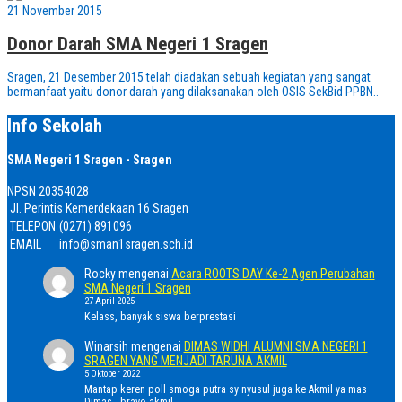
21 November 2015
Donor Darah SMA Negeri 1 Sragen
Sragen, 21 Desember 2015 telah diadakan sebuah kegiatan yang sangat
bermanfaat yaitu donor darah yang dilaksanakan oleh OSIS SekBid PPBN..
Info Sekolah
SMA Negeri 1 Sragen - Sragen
NPSN
20354028
Jl. Perintis Kemerdekaan 16 Sragen
TELEPON
(0271) 891096
EMAIL
info@sman1sragen.sch.id
Rocky
mengenai
Acara ROOTS DAY Ke-2 Agen Perubahan
SMA Negeri 1 Sragen
27 April 2025
Kelass, banyak siswa berprestasi
Winarsih
mengenai
DIMAS WIDHI ALUMNI SMA NEGERI 1
SRAGEN YANG MENJADI TARUNA AKMIL
5 Oktober 2022
Mantap keren poll smoga putra sy nyusul juga ke Akmil ya mas
Dimas...bravo akmil