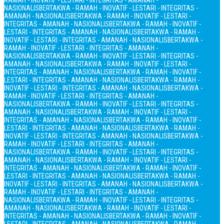
RAMAH - INOVATIF - LESTARI - INTEGRITAS - AMANAH -
NASIONALIS
BERTAKWA - RAMAH - INOVATIF - LESTARI - INTEGRITAS -
AMANAH - NASIONALIS
BERTAKWA - RAMAH - INOVATIF - LESTARI -
INTEGRITAS - AMANAH - NASIONALIS
BERTAKWA - RAMAH - INOVATIF -
LESTARI - INTEGRITAS - AMANAH - NASIONALIS
BERTAKWA - RAMAH -
INOVATIF - LESTARI - INTEGRITAS - AMANAH - NASIONALIS
BERTAKWA -
RAMAH - INOVATIF - LESTARI - INTEGRITAS - AMANAH -
NASIONALIS
BERTAKWA - RAMAH - INOVATIF - LESTARI - INTEGRITAS -
AMANAH - NASIONALIS
BERTAKWA - RAMAH - INOVATIF - LESTARI -
INTEGRITAS - AMANAH - NASIONALIS
BERTAKWA - RAMAH - INOVATIF -
LESTARI - INTEGRITAS - AMANAH - NASIONALIS
BERTAKWA - RAMAH -
INOVATIF - LESTARI - INTEGRITAS - AMANAH - NASIONALIS
BERTAKWA -
RAMAH - INOVATIF - LESTARI - INTEGRITAS - AMANAH -
NASIONALIS
BERTAKWA - RAMAH - INOVATIF - LESTARI - INTEGRITAS -
AMANAH - NASIONALIS
BERTAKWA - RAMAH - INOVATIF - LESTARI -
INTEGRITAS - AMANAH - NASIONALIS
BERTAKWA - RAMAH - INOVATIF -
LESTARI - INTEGRITAS - AMANAH - NASIONALIS
BERTAKWA - RAMAH -
INOVATIF - LESTARI - INTEGRITAS - AMANAH - NASIONALIS
BERTAKWA -
RAMAH - INOVATIF - LESTARI - INTEGRITAS - AMANAH -
NASIONALIS
BERTAKWA - RAMAH - INOVATIF - LESTARI - INTEGRITAS -
AMANAH - NASIONALIS
BERTAKWA - RAMAH - INOVATIF - LESTARI -
INTEGRITAS - AMANAH - NASIONALIS
BERTAKWA - RAMAH - INOVATIF -
LESTARI - INTEGRITAS - AMANAH - NASIONALIS
BERTAKWA - RAMAH -
INOVATIF - LESTARI - INTEGRITAS - AMANAH - NASIONALIS
BERTAKWA -
RAMAH - INOVATIF - LESTARI - INTEGRITAS - AMANAH -
NASIONALIS
BERTAKWA - RAMAH - INOVATIF - LESTARI - INTEGRITAS -
AMANAH - NASIONALIS
BERTAKWA - RAMAH - INOVATIF - LESTARI -
INTEGRITAS - AMANAH - NASIONALIS
BERTAKWA - RAMAH - INOVATIF -