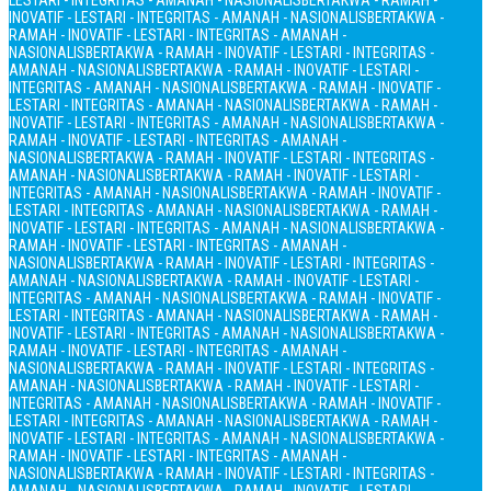
LESTARI - INTEGRITAS - AMANAH - NASIONALIS
BERTAKWA - RAMAH -
INOVATIF - LESTARI - INTEGRITAS - AMANAH - NASIONALIS
BERTAKWA -
RAMAH - INOVATIF - LESTARI - INTEGRITAS - AMANAH -
NASIONALIS
BERTAKWA - RAMAH - INOVATIF - LESTARI - INTEGRITAS -
AMANAH - NASIONALIS
BERTAKWA - RAMAH - INOVATIF - LESTARI -
INTEGRITAS - AMANAH - NASIONALIS
BERTAKWA - RAMAH - INOVATIF -
LESTARI - INTEGRITAS - AMANAH - NASIONALIS
BERTAKWA - RAMAH -
INOVATIF - LESTARI - INTEGRITAS - AMANAH - NASIONALIS
BERTAKWA -
RAMAH - INOVATIF - LESTARI - INTEGRITAS - AMANAH -
NASIONALIS
BERTAKWA - RAMAH - INOVATIF - LESTARI - INTEGRITAS -
AMANAH - NASIONALIS
BERTAKWA - RAMAH - INOVATIF - LESTARI -
INTEGRITAS - AMANAH - NASIONALIS
BERTAKWA - RAMAH - INOVATIF -
LESTARI - INTEGRITAS - AMANAH - NASIONALIS
BERTAKWA - RAMAH -
INOVATIF - LESTARI - INTEGRITAS - AMANAH - NASIONALIS
BERTAKWA -
RAMAH - INOVATIF - LESTARI - INTEGRITAS - AMANAH -
NASIONALIS
BERTAKWA - RAMAH - INOVATIF - LESTARI - INTEGRITAS -
AMANAH - NASIONALIS
BERTAKWA - RAMAH - INOVATIF - LESTARI -
INTEGRITAS - AMANAH - NASIONALIS
BERTAKWA - RAMAH - INOVATIF -
LESTARI - INTEGRITAS - AMANAH - NASIONALIS
BERTAKWA - RAMAH -
INOVATIF - LESTARI - INTEGRITAS - AMANAH - NASIONALIS
BERTAKWA -
RAMAH - INOVATIF - LESTARI - INTEGRITAS - AMANAH -
NASIONALIS
BERTAKWA - RAMAH - INOVATIF - LESTARI - INTEGRITAS -
AMANAH - NASIONALIS
BERTAKWA - RAMAH - INOVATIF - LESTARI -
INTEGRITAS - AMANAH - NASIONALIS
BERTAKWA - RAMAH - INOVATIF -
LESTARI - INTEGRITAS - AMANAH - NASIONALIS
BERTAKWA - RAMAH -
INOVATIF - LESTARI - INTEGRITAS - AMANAH - NASIONALIS
BERTAKWA -
RAMAH - INOVATIF - LESTARI - INTEGRITAS - AMANAH -
NASIONALIS
BERTAKWA - RAMAH - INOVATIF - LESTARI - INTEGRITAS -