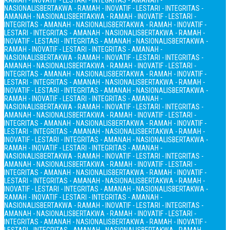
RAMAH - INOVATIF - LESTARI - INTEGRITAS - AMANAH -
NASIONALIS
BERTAKWA - RAMAH - INOVATIF - LESTARI - INTEGRITAS -
AMANAH - NASIONALIS
BERTAKWA - RAMAH - INOVATIF - LESTARI -
INTEGRITAS - AMANAH - NASIONALIS
BERTAKWA - RAMAH - INOVATIF -
LESTARI - INTEGRITAS - AMANAH - NASIONALIS
BERTAKWA - RAMAH -
INOVATIF - LESTARI - INTEGRITAS - AMANAH - NASIONALIS
BERTAKWA -
RAMAH - INOVATIF - LESTARI - INTEGRITAS - AMANAH -
NASIONALIS
BERTAKWA - RAMAH - INOVATIF - LESTARI - INTEGRITAS -
AMANAH - NASIONALIS
BERTAKWA - RAMAH - INOVATIF - LESTARI -
INTEGRITAS - AMANAH - NASIONALIS
BERTAKWA - RAMAH - INOVATIF -
LESTARI - INTEGRITAS - AMANAH - NASIONALIS
BERTAKWA - RAMAH -
INOVATIF - LESTARI - INTEGRITAS - AMANAH - NASIONALIS
BERTAKWA -
RAMAH - INOVATIF - LESTARI - INTEGRITAS - AMANAH -
NASIONALIS
BERTAKWA - RAMAH - INOVATIF - LESTARI - INTEGRITAS -
AMANAH - NASIONALIS
BERTAKWA - RAMAH - INOVATIF - LESTARI -
INTEGRITAS - AMANAH - NASIONALIS
BERTAKWA - RAMAH - INOVATIF -
LESTARI - INTEGRITAS - AMANAH - NASIONALIS
BERTAKWA - RAMAH -
INOVATIF - LESTARI - INTEGRITAS - AMANAH - NASIONALIS
BERTAKWA -
RAMAH - INOVATIF - LESTARI - INTEGRITAS - AMANAH -
NASIONALIS
BERTAKWA - RAMAH - INOVATIF - LESTARI - INTEGRITAS -
AMANAH - NASIONALIS
BERTAKWA - RAMAH - INOVATIF - LESTARI -
INTEGRITAS - AMANAH - NASIONALIS
BERTAKWA - RAMAH - INOVATIF -
LESTARI - INTEGRITAS - AMANAH - NASIONALIS
BERTAKWA - RAMAH -
INOVATIF - LESTARI - INTEGRITAS - AMANAH - NASIONALIS
BERTAKWA -
RAMAH - INOVATIF - LESTARI - INTEGRITAS - AMANAH -
NASIONALIS
BERTAKWA - RAMAH - INOVATIF - LESTARI - INTEGRITAS -
AMANAH - NASIONALIS
BERTAKWA - RAMAH - INOVATIF - LESTARI -
INTEGRITAS - AMANAH - NASIONALIS
BERTAKWA - RAMAH - INOVATIF -