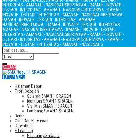
AMANAH - NASIONALIS
BERTAKWA - RAMAH - INOVATIF - LESTARI -
INTEGRITAS - AMANAH - NASIONALIS
BERTAKWA - RAMAH - INOVATIF -
LESTARI - INTEGRITAS - AMANAH - NASIONALIS
BERTAKWA - RAMAH -
INOVATIF - LESTARI - INTEGRITAS - AMANAH - NASIONALIS
BERTAKWA -
RAMAH - INOVATIF - LESTARI - INTEGRITAS - AMANAH -
NASIONALIS
BERTAKWA - RAMAH - INOVATIF - LESTARI - INTEGRITAS -
AMANAH - NASIONALIS
BERTAKWA - RAMAH - INOVATIF - LESTARI -
INTEGRITAS - AMANAH - NASIONALIS
BERTAKWA - RAMAH - INOVATIF -
LESTARI - INTEGRITAS - AMANAH - NASIONALIS
BERTAKWA - RAMAH -
INOVATIF - LESTARI - INTEGRITAS - AMANAH - NASIONALIS
KELUAR
TUTUP MENU
Halaman Depan
Profil Sekolah
Sejarah SMAN 1 SRAGEN
Identitas SMAN 1 SRAGEN
Visi Misi SMAN 1 SRAGEN
Lambang SMAN 1 SRAGEN
Berita
Guru Dan Karyawan
Download
E-Learning
E-learning Smansa