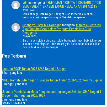
admin
mengenai
PENERIMAN PESERTA DIDIK BARU (PPDB)
SMA NEGERI 1 SRAGEN TAHUN PELAJARAN 2014/2015
27 Mei 2022
Selamat pagi, SMA Negeri 1 Sragen siap menerima. Mohon
berkonsultasi dengan datang ke Sekolah secepanya.
Isbandiyo - SMPN 1 Gondang
mengenai
Inspirasi Cerita Ibu
Ayu Chandra Dewi dalam Program Pendidikan Guru
Penggerak
27 April 2022
Guru harus selalu uptodate, selalu bertransformasi baik teknologi
maupun pembelajaran. Ide2 kreatif guru harus terus dimunculkan
dan tentu disesuaikan dengan…
Pos Terbaru
Laporan BOSP Tahun 2026 SMA Negeri 1 Sragen
3 hari yang lalu
MPLS Ramah SMA Negeri 1 Sragen Tahun Ajaran 2026/2027 Resmi Digelar
3 minggu yang lalu
Upacara Pembukaan Masa Pengenalan Lingkungan Sekolah SMA Negeri 1
Sragen Tahun Ajaran 2026/2027
3 minggu yang lalu
SMAN 1 SRAGEN
Home