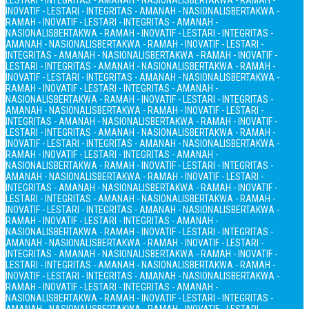
LESTARI - INTEGRITAS - AMANAH - NASIONALIS
BERTAKWA - RAMAH -
INOVATIF - LESTARI - INTEGRITAS - AMANAH - NASIONALIS
BERTAKWA -
RAMAH - INOVATIF - LESTARI - INTEGRITAS - AMANAH -
NASIONALIS
BERTAKWA - RAMAH - INOVATIF - LESTARI - INTEGRITAS -
AMANAH - NASIONALIS
BERTAKWA - RAMAH - INOVATIF - LESTARI -
INTEGRITAS - AMANAH - NASIONALIS
BERTAKWA - RAMAH - INOVATIF -
LESTARI - INTEGRITAS - AMANAH - NASIONALIS
BERTAKWA - RAMAH -
INOVATIF - LESTARI - INTEGRITAS - AMANAH - NASIONALIS
BERTAKWA -
RAMAH - INOVATIF - LESTARI - INTEGRITAS - AMANAH -
NASIONALIS
BERTAKWA - RAMAH - INOVATIF - LESTARI - INTEGRITAS -
AMANAH - NASIONALIS
BERTAKWA - RAMAH - INOVATIF - LESTARI -
INTEGRITAS - AMANAH - NASIONALIS
BERTAKWA - RAMAH - INOVATIF -
LESTARI - INTEGRITAS - AMANAH - NASIONALIS
BERTAKWA - RAMAH -
INOVATIF - LESTARI - INTEGRITAS - AMANAH - NASIONALIS
BERTAKWA -
RAMAH - INOVATIF - LESTARI - INTEGRITAS - AMANAH -
NASIONALIS
BERTAKWA - RAMAH - INOVATIF - LESTARI - INTEGRITAS -
AMANAH - NASIONALIS
BERTAKWA - RAMAH - INOVATIF - LESTARI -
INTEGRITAS - AMANAH - NASIONALIS
BERTAKWA - RAMAH - INOVATIF -
LESTARI - INTEGRITAS - AMANAH - NASIONALIS
BERTAKWA - RAMAH -
INOVATIF - LESTARI - INTEGRITAS - AMANAH - NASIONALIS
BERTAKWA -
RAMAH - INOVATIF - LESTARI - INTEGRITAS - AMANAH -
NASIONALIS
BERTAKWA - RAMAH - INOVATIF - LESTARI - INTEGRITAS -
AMANAH - NASIONALIS
BERTAKWA - RAMAH - INOVATIF - LESTARI -
INTEGRITAS - AMANAH - NASIONALIS
BERTAKWA - RAMAH - INOVATIF -
LESTARI - INTEGRITAS - AMANAH - NASIONALIS
BERTAKWA - RAMAH -
INOVATIF - LESTARI - INTEGRITAS - AMANAH - NASIONALIS
BERTAKWA -
RAMAH - INOVATIF - LESTARI - INTEGRITAS - AMANAH -
NASIONALIS
BERTAKWA - RAMAH - INOVATIF - LESTARI - INTEGRITAS -