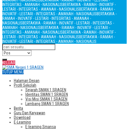
AMANAH - NASIONALIS
BERTAKWA - RAMAH - INOVATIF - LESTARI -
INTEGRITAS - AMANAH - NASIONALIS
BERTAKWA - RAMAH - INOVATIF -
LESTARI - INTEGRITAS - AMANAH - NASIONALIS
BERTAKWA - RAMAH -
INOVATIF - LESTARI - INTEGRITAS - AMANAH - NASIONALIS
BERTAKWA -
RAMAH - INOVATIF - LESTARI - INTEGRITAS - AMANAH -
NASIONALIS
BERTAKWA - RAMAH - INOVATIF - LESTARI - INTEGRITAS -
AMANAH - NASIONALIS
BERTAKWA - RAMAH - INOVATIF - LESTARI -
INTEGRITAS - AMANAH - NASIONALIS
BERTAKWA - RAMAH - INOVATIF -
LESTARI - INTEGRITAS - AMANAH - NASIONALIS
BERTAKWA - RAMAH -
INOVATIF - LESTARI - INTEGRITAS - AMANAH - NASIONALIS
KELUAR
TUTUP MENU
Halaman Depan
Profil Sekolah
Sejarah SMAN 1 SRAGEN
Identitas SMAN 1 SRAGEN
Visi Misi SMAN 1 SRAGEN
Lambang SMAN 1 SRAGEN
Berita
Guru Dan Karyawan
Download
E-Learning
E-learning Smansa