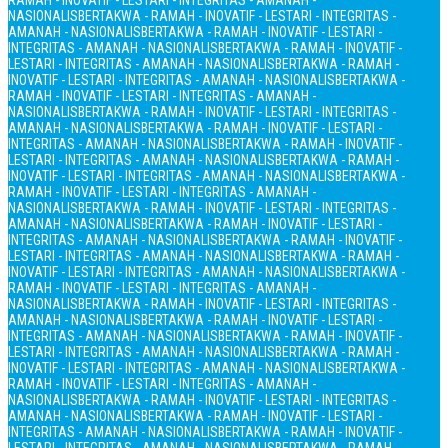
RAMAH - INOVATIF - LESTARI - INTEGRITAS - AMANAH -
NASIONALIS
BERTAKWA - RAMAH - INOVATIF - LESTARI - INTEGRITAS -
AMANAH - NASIONALIS
BERTAKWA - RAMAH - INOVATIF - LESTARI -
INTEGRITAS - AMANAH - NASIONALIS
BERTAKWA - RAMAH - INOVATIF -
LESTARI - INTEGRITAS - AMANAH - NASIONALIS
BERTAKWA - RAMAH -
INOVATIF - LESTARI - INTEGRITAS - AMANAH - NASIONALIS
BERTAKWA -
RAMAH - INOVATIF - LESTARI - INTEGRITAS - AMANAH -
NASIONALIS
BERTAKWA - RAMAH - INOVATIF - LESTARI - INTEGRITAS -
AMANAH - NASIONALIS
BERTAKWA - RAMAH - INOVATIF - LESTARI -
INTEGRITAS - AMANAH - NASIONALIS
BERTAKWA - RAMAH - INOVATIF -
LESTARI - INTEGRITAS - AMANAH - NASIONALIS
BERTAKWA - RAMAH -
INOVATIF - LESTARI - INTEGRITAS - AMANAH - NASIONALIS
BERTAKWA -
RAMAH - INOVATIF - LESTARI - INTEGRITAS - AMANAH -
NASIONALIS
BERTAKWA - RAMAH - INOVATIF - LESTARI - INTEGRITAS -
AMANAH - NASIONALIS
BERTAKWA - RAMAH - INOVATIF - LESTARI -
INTEGRITAS - AMANAH - NASIONALIS
BERTAKWA - RAMAH - INOVATIF -
LESTARI - INTEGRITAS - AMANAH - NASIONALIS
BERTAKWA - RAMAH -
INOVATIF - LESTARI - INTEGRITAS - AMANAH - NASIONALIS
BERTAKWA -
RAMAH - INOVATIF - LESTARI - INTEGRITAS - AMANAH -
NASIONALIS
BERTAKWA - RAMAH - INOVATIF - LESTARI - INTEGRITAS -
AMANAH - NASIONALIS
BERTAKWA - RAMAH - INOVATIF - LESTARI -
INTEGRITAS - AMANAH - NASIONALIS
BERTAKWA - RAMAH - INOVATIF -
LESTARI - INTEGRITAS - AMANAH - NASIONALIS
BERTAKWA - RAMAH -
INOVATIF - LESTARI - INTEGRITAS - AMANAH - NASIONALIS
BERTAKWA -
RAMAH - INOVATIF - LESTARI - INTEGRITAS - AMANAH -
NASIONALIS
BERTAKWA - RAMAH - INOVATIF - LESTARI - INTEGRITAS -
AMANAH - NASIONALIS
BERTAKWA - RAMAH - INOVATIF - LESTARI -
INTEGRITAS - AMANAH - NASIONALIS
BERTAKWA - RAMAH - INOVATIF -