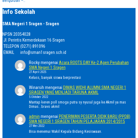
Berqurban –..
Info Sekolah
SMA Negeri 1 Sragen - Sragen
NPSN
20354028
Jl. Perintis Kemerdekaan 16 Sragen
TELEPON
(0271) 891096
EMAIL
info@sman1sragen.sch.id
Rocky
mengenai
Acara ROOTS DAY Ke-2 Agen Perubahan
SMA Negeri 1 Sragen
27 April 2025
Kelass, banyak siswa berprestasi
Winarsih
mengenai
DIMAS WIDHI ALUMNI SMA NEGERI 1
SRAGEN YANG MENJADI TARUNA AKMIL
5 Oktober 2022
Mantap keren poll smoga putra sy nyusul juga ke Akmil ya mas
Dimas...bravo akmil
admin
mengenai
PENERIMAN PESERTA DIDIK BARU (PPDB)
SMA NEGERI 1 SRAGEN TAHUN PELAJARAN 2014/2015
27 Mei 2022
Bisa menemui Wakil Kepala Bidang Kesiswaan.