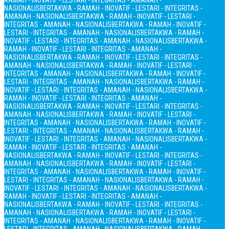
RAMAH - INOVATIF - LESTARI - INTEGRITAS - AMANAH -
NASIONALIS
BERTAKWA - RAMAH - INOVATIF - LESTARI - INTEGRITAS -
AMANAH - NASIONALIS
BERTAKWA - RAMAH - INOVATIF - LESTARI -
INTEGRITAS - AMANAH - NASIONALIS
BERTAKWA - RAMAH - INOVATIF -
LESTARI - INTEGRITAS - AMANAH - NASIONALIS
BERTAKWA - RAMAH -
INOVATIF - LESTARI - INTEGRITAS - AMANAH - NASIONALIS
BERTAKWA -
RAMAH - INOVATIF - LESTARI - INTEGRITAS - AMANAH -
NASIONALIS
BERTAKWA - RAMAH - INOVATIF - LESTARI - INTEGRITAS -
AMANAH - NASIONALIS
BERTAKWA - RAMAH - INOVATIF - LESTARI -
INTEGRITAS - AMANAH - NASIONALIS
BERTAKWA - RAMAH - INOVATIF -
LESTARI - INTEGRITAS - AMANAH - NASIONALIS
BERTAKWA - RAMAH -
INOVATIF - LESTARI - INTEGRITAS - AMANAH - NASIONALIS
BERTAKWA -
RAMAH - INOVATIF - LESTARI - INTEGRITAS - AMANAH -
NASIONALIS
BERTAKWA - RAMAH - INOVATIF - LESTARI - INTEGRITAS -
AMANAH - NASIONALIS
BERTAKWA - RAMAH - INOVATIF - LESTARI -
INTEGRITAS - AMANAH - NASIONALIS
BERTAKWA - RAMAH - INOVATIF -
LESTARI - INTEGRITAS - AMANAH - NASIONALIS
BERTAKWA - RAMAH -
INOVATIF - LESTARI - INTEGRITAS - AMANAH - NASIONALIS
BERTAKWA -
RAMAH - INOVATIF - LESTARI - INTEGRITAS - AMANAH -
NASIONALIS
BERTAKWA - RAMAH - INOVATIF - LESTARI - INTEGRITAS -
AMANAH - NASIONALIS
BERTAKWA - RAMAH - INOVATIF - LESTARI -
INTEGRITAS - AMANAH - NASIONALIS
BERTAKWA - RAMAH - INOVATIF -
LESTARI - INTEGRITAS - AMANAH - NASIONALIS
BERTAKWA - RAMAH -
INOVATIF - LESTARI - INTEGRITAS - AMANAH - NASIONALIS
BERTAKWA -
RAMAH - INOVATIF - LESTARI - INTEGRITAS - AMANAH -
NASIONALIS
BERTAKWA - RAMAH - INOVATIF - LESTARI - INTEGRITAS -
AMANAH - NASIONALIS
BERTAKWA - RAMAH - INOVATIF - LESTARI -
INTEGRITAS - AMANAH - NASIONALIS
BERTAKWA - RAMAH - INOVATIF -