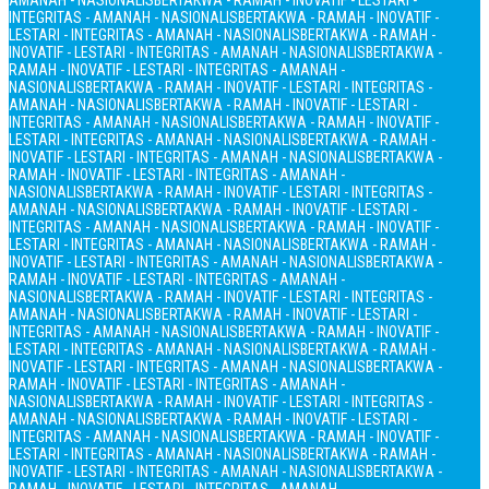
AMANAH - NASIONALIS
BERTAKWA - RAMAH - INOVATIF - LESTARI -
INTEGRITAS - AMANAH - NASIONALIS
BERTAKWA - RAMAH - INOVATIF -
LESTARI - INTEGRITAS - AMANAH - NASIONALIS
BERTAKWA - RAMAH -
INOVATIF - LESTARI - INTEGRITAS - AMANAH - NASIONALIS
BERTAKWA -
RAMAH - INOVATIF - LESTARI - INTEGRITAS - AMANAH -
NASIONALIS
BERTAKWA - RAMAH - INOVATIF - LESTARI - INTEGRITAS -
AMANAH - NASIONALIS
BERTAKWA - RAMAH - INOVATIF - LESTARI -
INTEGRITAS - AMANAH - NASIONALIS
BERTAKWA - RAMAH - INOVATIF -
LESTARI - INTEGRITAS - AMANAH - NASIONALIS
BERTAKWA - RAMAH -
INOVATIF - LESTARI - INTEGRITAS - AMANAH - NASIONALIS
BERTAKWA -
RAMAH - INOVATIF - LESTARI - INTEGRITAS - AMANAH -
NASIONALIS
BERTAKWA - RAMAH - INOVATIF - LESTARI - INTEGRITAS -
AMANAH - NASIONALIS
BERTAKWA - RAMAH - INOVATIF - LESTARI -
INTEGRITAS - AMANAH - NASIONALIS
BERTAKWA - RAMAH - INOVATIF -
LESTARI - INTEGRITAS - AMANAH - NASIONALIS
BERTAKWA - RAMAH -
INOVATIF - LESTARI - INTEGRITAS - AMANAH - NASIONALIS
BERTAKWA -
RAMAH - INOVATIF - LESTARI - INTEGRITAS - AMANAH -
NASIONALIS
BERTAKWA - RAMAH - INOVATIF - LESTARI - INTEGRITAS -
AMANAH - NASIONALIS
BERTAKWA - RAMAH - INOVATIF - LESTARI -
INTEGRITAS - AMANAH - NASIONALIS
BERTAKWA - RAMAH - INOVATIF -
LESTARI - INTEGRITAS - AMANAH - NASIONALIS
BERTAKWA - RAMAH -
INOVATIF - LESTARI - INTEGRITAS - AMANAH - NASIONALIS
BERTAKWA -
RAMAH - INOVATIF - LESTARI - INTEGRITAS - AMANAH -
NASIONALIS
BERTAKWA - RAMAH - INOVATIF - LESTARI - INTEGRITAS -
AMANAH - NASIONALIS
BERTAKWA - RAMAH - INOVATIF - LESTARI -
INTEGRITAS - AMANAH - NASIONALIS
BERTAKWA - RAMAH - INOVATIF -
LESTARI - INTEGRITAS - AMANAH - NASIONALIS
BERTAKWA - RAMAH -
INOVATIF - LESTARI - INTEGRITAS - AMANAH - NASIONALIS
BERTAKWA -