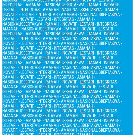
AMANAH - NASIONALIS
BERTAKWA - RAMAH - INOVATIF - LESTARI -
INTEGRITAS - AMANAH - NASIONALIS
BERTAKWA - RAMAH - INOVATIF -
LESTARI - INTEGRITAS - AMANAH - NASIONALIS
BERTAKWA - RAMAH -
INOVATIF - LESTARI - INTEGRITAS - AMANAH - NASIONALIS
BERTAKWA -
RAMAH - INOVATIF - LESTARI - INTEGRITAS - AMANAH -
NASIONALIS
BERTAKWA - RAMAH - INOVATIF - LESTARI - INTEGRITAS -
AMANAH - NASIONALIS
BERTAKWA - RAMAH - INOVATIF - LESTARI -
INTEGRITAS - AMANAH - NASIONALIS
BERTAKWA - RAMAH - INOVATIF -
LESTARI - INTEGRITAS - AMANAH - NASIONALIS
BERTAKWA - RAMAH -
INOVATIF - LESTARI - INTEGRITAS - AMANAH - NASIONALIS
BERTAKWA -
RAMAH - INOVATIF - LESTARI - INTEGRITAS - AMANAH -
NASIONALIS
BERTAKWA - RAMAH - INOVATIF - LESTARI - INTEGRITAS -
AMANAH - NASIONALIS
BERTAKWA - RAMAH - INOVATIF - LESTARI -
INTEGRITAS - AMANAH - NASIONALIS
BERTAKWA - RAMAH - INOVATIF -
LESTARI - INTEGRITAS - AMANAH - NASIONALIS
BERTAKWA - RAMAH -
INOVATIF - LESTARI - INTEGRITAS - AMANAH - NASIONALIS
BERTAKWA -
RAMAH - INOVATIF - LESTARI - INTEGRITAS - AMANAH -
NASIONALIS
BERTAKWA - RAMAH - INOVATIF - LESTARI - INTEGRITAS -
AMANAH - NASIONALIS
BERTAKWA - RAMAH - INOVATIF - LESTARI -
INTEGRITAS - AMANAH - NASIONALIS
BERTAKWA - RAMAH - INOVATIF -
LESTARI - INTEGRITAS - AMANAH - NASIONALIS
BERTAKWA - RAMAH -
INOVATIF - LESTARI - INTEGRITAS - AMANAH - NASIONALIS
BERTAKWA -
RAMAH - INOVATIF - LESTARI - INTEGRITAS - AMANAH -
NASIONALIS
BERTAKWA - RAMAH - INOVATIF - LESTARI - INTEGRITAS -
AMANAH - NASIONALIS
BERTAKWA - RAMAH - INOVATIF - LESTARI -
INTEGRITAS - AMANAH - NASIONALIS
BERTAKWA - RAMAH - INOVATIF -
LESTARI - INTEGRITAS - AMANAH - NASIONALIS
BERTAKWA - RAMAH -
INOVATIF - LESTARI - INTEGRITAS - AMANAH - NASIONALIS
BERTAKWA -