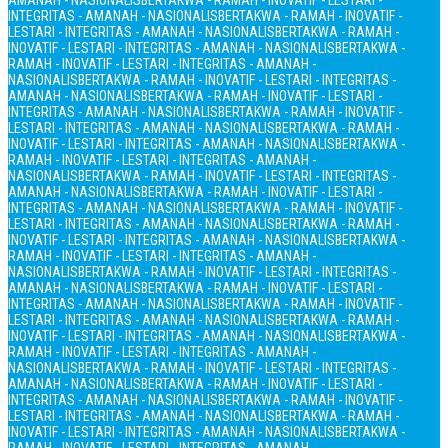
AMANAH - NASIONALIS
BERTAKWA - RAMAH - INOVATIF - LESTARI -
INTEGRITAS - AMANAH - NASIONALIS
BERTAKWA - RAMAH - INOVATIF -
LESTARI - INTEGRITAS - AMANAH - NASIONALIS
BERTAKWA - RAMAH -
INOVATIF - LESTARI - INTEGRITAS - AMANAH - NASIONALIS
BERTAKWA -
RAMAH - INOVATIF - LESTARI - INTEGRITAS - AMANAH -
NASIONALIS
BERTAKWA - RAMAH - INOVATIF - LESTARI - INTEGRITAS -
AMANAH - NASIONALIS
BERTAKWA - RAMAH - INOVATIF - LESTARI -
INTEGRITAS - AMANAH - NASIONALIS
BERTAKWA - RAMAH - INOVATIF -
LESTARI - INTEGRITAS - AMANAH - NASIONALIS
BERTAKWA - RAMAH -
INOVATIF - LESTARI - INTEGRITAS - AMANAH - NASIONALIS
BERTAKWA -
RAMAH - INOVATIF - LESTARI - INTEGRITAS - AMANAH -
NASIONALIS
BERTAKWA - RAMAH - INOVATIF - LESTARI - INTEGRITAS -
AMANAH - NASIONALIS
BERTAKWA - RAMAH - INOVATIF - LESTARI -
INTEGRITAS - AMANAH - NASIONALIS
BERTAKWA - RAMAH - INOVATIF -
LESTARI - INTEGRITAS - AMANAH - NASIONALIS
BERTAKWA - RAMAH -
INOVATIF - LESTARI - INTEGRITAS - AMANAH - NASIONALIS
BERTAKWA -
RAMAH - INOVATIF - LESTARI - INTEGRITAS - AMANAH -
NASIONALIS
BERTAKWA - RAMAH - INOVATIF - LESTARI - INTEGRITAS -
AMANAH - NASIONALIS
BERTAKWA - RAMAH - INOVATIF - LESTARI -
INTEGRITAS - AMANAH - NASIONALIS
BERTAKWA - RAMAH - INOVATIF -
LESTARI - INTEGRITAS - AMANAH - NASIONALIS
BERTAKWA - RAMAH -
INOVATIF - LESTARI - INTEGRITAS - AMANAH - NASIONALIS
BERTAKWA -
RAMAH - INOVATIF - LESTARI - INTEGRITAS - AMANAH -
NASIONALIS
BERTAKWA - RAMAH - INOVATIF - LESTARI - INTEGRITAS -
AMANAH - NASIONALIS
BERTAKWA - RAMAH - INOVATIF - LESTARI -
INTEGRITAS - AMANAH - NASIONALIS
BERTAKWA - RAMAH - INOVATIF -
LESTARI - INTEGRITAS - AMANAH - NASIONALIS
BERTAKWA - RAMAH -
INOVATIF - LESTARI - INTEGRITAS - AMANAH - NASIONALIS
BERTAKWA -