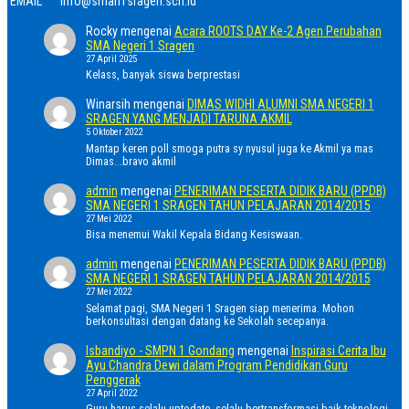
EMAIL
info@sman1sragen.sch.id
Rocky
mengenai
Acara ROOTS DAY Ke-2 Agen Perubahan
SMA Negeri 1 Sragen
27 April 2025
Kelass, banyak siswa berprestasi
Winarsih
mengenai
DIMAS WIDHI ALUMNI SMA NEGERI 1
SRAGEN YANG MENJADI TARUNA AKMIL
5 Oktober 2022
Mantap keren poll smoga putra sy nyusul juga ke Akmil ya mas
Dimas...bravo akmil
admin
mengenai
PENERIMAN PESERTA DIDIK BARU (PPDB)
SMA NEGERI 1 SRAGEN TAHUN PELAJARAN 2014/2015
27 Mei 2022
Bisa menemui Wakil Kepala Bidang Kesiswaan.
admin
mengenai
PENERIMAN PESERTA DIDIK BARU (PPDB)
SMA NEGERI 1 SRAGEN TAHUN PELAJARAN 2014/2015
27 Mei 2022
Selamat pagi, SMA Negeri 1 Sragen siap menerima. Mohon
berkonsultasi dengan datang ke Sekolah secepanya.
Isbandiyo - SMPN 1 Gondang
mengenai
Inspirasi Cerita Ibu
Ayu Chandra Dewi dalam Program Pendidikan Guru
Penggerak
27 April 2022