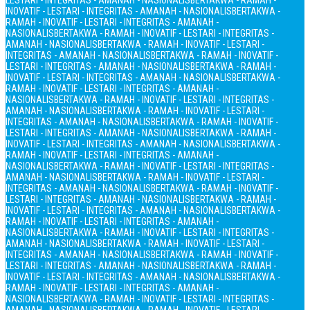
LESTARI - INTEGRITAS - AMANAH - NASIONALIS
BERTAKWA - RAMAH -
INOVATIF - LESTARI - INTEGRITAS - AMANAH - NASIONALIS
BERTAKWA -
RAMAH - INOVATIF - LESTARI - INTEGRITAS - AMANAH -
NASIONALIS
BERTAKWA - RAMAH - INOVATIF - LESTARI - INTEGRITAS -
AMANAH - NASIONALIS
BERTAKWA - RAMAH - INOVATIF - LESTARI -
INTEGRITAS - AMANAH - NASIONALIS
BERTAKWA - RAMAH - INOVATIF -
LESTARI - INTEGRITAS - AMANAH - NASIONALIS
BERTAKWA - RAMAH -
INOVATIF - LESTARI - INTEGRITAS - AMANAH - NASIONALIS
BERTAKWA -
RAMAH - INOVATIF - LESTARI - INTEGRITAS - AMANAH -
NASIONALIS
BERTAKWA - RAMAH - INOVATIF - LESTARI - INTEGRITAS -
AMANAH - NASIONALIS
BERTAKWA - RAMAH - INOVATIF - LESTARI -
INTEGRITAS - AMANAH - NASIONALIS
BERTAKWA - RAMAH - INOVATIF -
LESTARI - INTEGRITAS - AMANAH - NASIONALIS
BERTAKWA - RAMAH -
INOVATIF - LESTARI - INTEGRITAS - AMANAH - NASIONALIS
BERTAKWA -
RAMAH - INOVATIF - LESTARI - INTEGRITAS - AMANAH -
NASIONALIS
BERTAKWA - RAMAH - INOVATIF - LESTARI - INTEGRITAS -
AMANAH - NASIONALIS
BERTAKWA - RAMAH - INOVATIF - LESTARI -
INTEGRITAS - AMANAH - NASIONALIS
BERTAKWA - RAMAH - INOVATIF -
LESTARI - INTEGRITAS - AMANAH - NASIONALIS
BERTAKWA - RAMAH -
INOVATIF - LESTARI - INTEGRITAS - AMANAH - NASIONALIS
BERTAKWA -
RAMAH - INOVATIF - LESTARI - INTEGRITAS - AMANAH -
NASIONALIS
BERTAKWA - RAMAH - INOVATIF - LESTARI - INTEGRITAS -
AMANAH - NASIONALIS
BERTAKWA - RAMAH - INOVATIF - LESTARI -
INTEGRITAS - AMANAH - NASIONALIS
BERTAKWA - RAMAH - INOVATIF -
LESTARI - INTEGRITAS - AMANAH - NASIONALIS
BERTAKWA - RAMAH -
INOVATIF - LESTARI - INTEGRITAS - AMANAH - NASIONALIS
BERTAKWA -
RAMAH - INOVATIF - LESTARI - INTEGRITAS - AMANAH -
NASIONALIS
BERTAKWA - RAMAH - INOVATIF - LESTARI - INTEGRITAS -