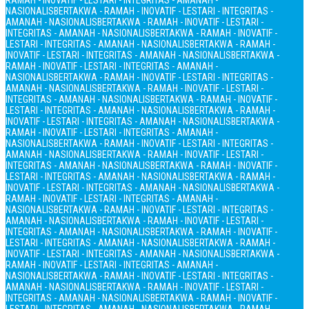
RAMAH - INOVATIF - LESTARI - INTEGRITAS - AMANAH -
NASIONALIS
BERTAKWA - RAMAH - INOVATIF - LESTARI - INTEGRITAS -
AMANAH - NASIONALIS
BERTAKWA - RAMAH - INOVATIF - LESTARI -
INTEGRITAS - AMANAH - NASIONALIS
BERTAKWA - RAMAH - INOVATIF -
LESTARI - INTEGRITAS - AMANAH - NASIONALIS
BERTAKWA - RAMAH -
INOVATIF - LESTARI - INTEGRITAS - AMANAH - NASIONALIS
BERTAKWA -
RAMAH - INOVATIF - LESTARI - INTEGRITAS - AMANAH -
NASIONALIS
BERTAKWA - RAMAH - INOVATIF - LESTARI - INTEGRITAS -
AMANAH - NASIONALIS
BERTAKWA - RAMAH - INOVATIF - LESTARI -
INTEGRITAS - AMANAH - NASIONALIS
BERTAKWA - RAMAH - INOVATIF -
LESTARI - INTEGRITAS - AMANAH - NASIONALIS
BERTAKWA - RAMAH -
INOVATIF - LESTARI - INTEGRITAS - AMANAH - NASIONALIS
BERTAKWA -
RAMAH - INOVATIF - LESTARI - INTEGRITAS - AMANAH -
NASIONALIS
BERTAKWA - RAMAH - INOVATIF - LESTARI - INTEGRITAS -
AMANAH - NASIONALIS
BERTAKWA - RAMAH - INOVATIF - LESTARI -
INTEGRITAS - AMANAH - NASIONALIS
BERTAKWA - RAMAH - INOVATIF -
LESTARI - INTEGRITAS - AMANAH - NASIONALIS
BERTAKWA - RAMAH -
INOVATIF - LESTARI - INTEGRITAS - AMANAH - NASIONALIS
BERTAKWA -
RAMAH - INOVATIF - LESTARI - INTEGRITAS - AMANAH -
NASIONALIS
BERTAKWA - RAMAH - INOVATIF - LESTARI - INTEGRITAS -
AMANAH - NASIONALIS
BERTAKWA - RAMAH - INOVATIF - LESTARI -
INTEGRITAS - AMANAH - NASIONALIS
BERTAKWA - RAMAH - INOVATIF -
LESTARI - INTEGRITAS - AMANAH - NASIONALIS
BERTAKWA - RAMAH -
INOVATIF - LESTARI - INTEGRITAS - AMANAH - NASIONALIS
BERTAKWA -
RAMAH - INOVATIF - LESTARI - INTEGRITAS - AMANAH -
NASIONALIS
BERTAKWA - RAMAH - INOVATIF - LESTARI - INTEGRITAS -
AMANAH - NASIONALIS
BERTAKWA - RAMAH - INOVATIF - LESTARI -
INTEGRITAS - AMANAH - NASIONALIS
BERTAKWA - RAMAH - INOVATIF -