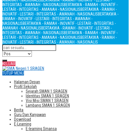
AMANAH - NASIONALIS
BERTAKWA - RAMAH - INOVATIF - LESTARI -
INTEGRITAS - AMANAH - NASIONALIS
BERTAKWA - RAMAH - INOVATIF -
LESTARI - INTEGRITAS - AMANAH - NASIONALIS
BERTAKWA - RAMAH -
INOVATIF - LESTARI - INTEGRITAS - AMANAH - NASIONALIS
BERTAKWA -
RAMAH - INOVATIF - LESTARI - INTEGRITAS - AMANAH -
NASIONALIS
BERTAKWA - RAMAH - INOVATIF - LESTARI - INTEGRITAS -
AMANAH - NASIONALIS
BERTAKWA - RAMAH - INOVATIF - LESTARI -
INTEGRITAS - AMANAH - NASIONALIS
BERTAKWA - RAMAH - INOVATIF -
LESTARI - INTEGRITAS - AMANAH - NASIONALIS
BERTAKWA - RAMAH -
INOVATIF - LESTARI - INTEGRITAS - AMANAH - NASIONALIS
KELUAR
TUTUP MENU
Halaman Depan
Profil Sekolah
Sejarah SMAN 1 SRAGEN
Identitas SMAN 1 SRAGEN
Visi Misi SMAN 1 SRAGEN
Lambang SMAN 1 SRAGEN
Berita
Guru Dan Karyawan
Download
E-Learning
E-learning Smansa