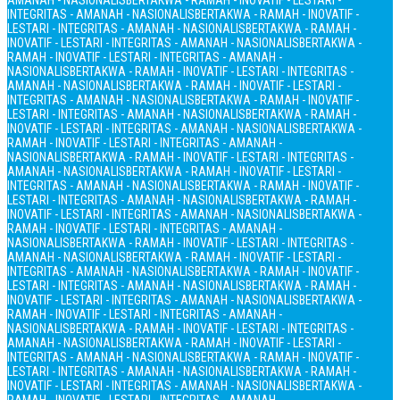
AMANAH - NASIONALIS
BERTAKWA - RAMAH - INOVATIF - LESTARI -
INTEGRITAS - AMANAH - NASIONALIS
BERTAKWA - RAMAH - INOVATIF -
LESTARI - INTEGRITAS - AMANAH - NASIONALIS
BERTAKWA - RAMAH -
INOVATIF - LESTARI - INTEGRITAS - AMANAH - NASIONALIS
BERTAKWA -
RAMAH - INOVATIF - LESTARI - INTEGRITAS - AMANAH -
NASIONALIS
BERTAKWA - RAMAH - INOVATIF - LESTARI - INTEGRITAS -
AMANAH - NASIONALIS
BERTAKWA - RAMAH - INOVATIF - LESTARI -
INTEGRITAS - AMANAH - NASIONALIS
BERTAKWA - RAMAH - INOVATIF -
LESTARI - INTEGRITAS - AMANAH - NASIONALIS
BERTAKWA - RAMAH -
INOVATIF - LESTARI - INTEGRITAS - AMANAH - NASIONALIS
BERTAKWA -
RAMAH - INOVATIF - LESTARI - INTEGRITAS - AMANAH -
NASIONALIS
BERTAKWA - RAMAH - INOVATIF - LESTARI - INTEGRITAS -
AMANAH - NASIONALIS
BERTAKWA - RAMAH - INOVATIF - LESTARI -
INTEGRITAS - AMANAH - NASIONALIS
BERTAKWA - RAMAH - INOVATIF -
LESTARI - INTEGRITAS - AMANAH - NASIONALIS
BERTAKWA - RAMAH -
INOVATIF - LESTARI - INTEGRITAS - AMANAH - NASIONALIS
BERTAKWA -
RAMAH - INOVATIF - LESTARI - INTEGRITAS - AMANAH -
NASIONALIS
BERTAKWA - RAMAH - INOVATIF - LESTARI - INTEGRITAS -
AMANAH - NASIONALIS
BERTAKWA - RAMAH - INOVATIF - LESTARI -
INTEGRITAS - AMANAH - NASIONALIS
BERTAKWA - RAMAH - INOVATIF -
LESTARI - INTEGRITAS - AMANAH - NASIONALIS
BERTAKWA - RAMAH -
INOVATIF - LESTARI - INTEGRITAS - AMANAH - NASIONALIS
BERTAKWA -
RAMAH - INOVATIF - LESTARI - INTEGRITAS - AMANAH -
NASIONALIS
BERTAKWA - RAMAH - INOVATIF - LESTARI - INTEGRITAS -
AMANAH - NASIONALIS
BERTAKWA - RAMAH - INOVATIF - LESTARI -
INTEGRITAS - AMANAH - NASIONALIS
BERTAKWA - RAMAH - INOVATIF -
LESTARI - INTEGRITAS - AMANAH - NASIONALIS
BERTAKWA - RAMAH -
INOVATIF - LESTARI - INTEGRITAS - AMANAH - NASIONALIS
BERTAKWA -