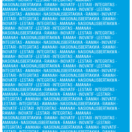
RAMAH - INOVATIF - LESTARI - INTEGRITAS - AMANAH -
NASIONALIS
BERTAKWA - RAMAH - INOVATIF - LESTARI - INTEGRITAS -
AMANAH - NASIONALIS
BERTAKWA - RAMAH - INOVATIF - LESTARI -
INTEGRITAS - AMANAH - NASIONALIS
BERTAKWA - RAMAH - INOVATIF -
LESTARI - INTEGRITAS - AMANAH - NASIONALIS
BERTAKWA - RAMAH -
INOVATIF - LESTARI - INTEGRITAS - AMANAH - NASIONALIS
BERTAKWA -
RAMAH - INOVATIF - LESTARI - INTEGRITAS - AMANAH -
NASIONALIS
BERTAKWA - RAMAH - INOVATIF - LESTARI - INTEGRITAS -
AMANAH - NASIONALIS
BERTAKWA - RAMAH - INOVATIF - LESTARI -
INTEGRITAS - AMANAH - NASIONALIS
BERTAKWA - RAMAH - INOVATIF -
LESTARI - INTEGRITAS - AMANAH - NASIONALIS
BERTAKWA - RAMAH -
INOVATIF - LESTARI - INTEGRITAS - AMANAH - NASIONALIS
BERTAKWA -
RAMAH - INOVATIF - LESTARI - INTEGRITAS - AMANAH -
NASIONALIS
BERTAKWA - RAMAH - INOVATIF - LESTARI - INTEGRITAS -
AMANAH - NASIONALIS
BERTAKWA - RAMAH - INOVATIF - LESTARI -
INTEGRITAS - AMANAH - NASIONALIS
BERTAKWA - RAMAH - INOVATIF -
LESTARI - INTEGRITAS - AMANAH - NASIONALIS
BERTAKWA - RAMAH -
INOVATIF - LESTARI - INTEGRITAS - AMANAH - NASIONALIS
BERTAKWA -
RAMAH - INOVATIF - LESTARI - INTEGRITAS - AMANAH -
NASIONALIS
BERTAKWA - RAMAH - INOVATIF - LESTARI - INTEGRITAS -
AMANAH - NASIONALIS
BERTAKWA - RAMAH - INOVATIF - LESTARI -
INTEGRITAS - AMANAH - NASIONALIS
BERTAKWA - RAMAH - INOVATIF -
LESTARI - INTEGRITAS - AMANAH - NASIONALIS
BERTAKWA - RAMAH -
INOVATIF - LESTARI - INTEGRITAS - AMANAH - NASIONALIS
BERTAKWA -
RAMAH - INOVATIF - LESTARI - INTEGRITAS - AMANAH -
NASIONALIS
BERTAKWA - RAMAH - INOVATIF - LESTARI - INTEGRITAS -
AMANAH - NASIONALIS
BERTAKWA - RAMAH - INOVATIF - LESTARI -
INTEGRITAS - AMANAH - NASIONALIS
BERTAKWA - RAMAH - INOVATIF -