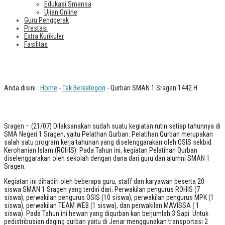
Edukasi Smansa
Ujian Online
Guru Penggerak
Prestasi
Extra Kurikuler
Fasilitas
Qurban SMAN 1 Sragen 1442 H
Anda disini :
Home
-
Tak Berkategori
- Qurban SMAN 1 Sragen 1442 H
Sragen – (21/07) Dilaksanakan sudah suatu kegiatan rutin setiap tahunnya di
SMA Negeri 1 Sragen, yaitu Pelathan Qurban. Pelatihan Qurban merupakan
salah satu program kerja tahunan yang diselenggarakan oleh OSIS sekbid
Kerohanian Islam (ROHIS). Pada Tahun ini, kegiatan Pelatihan Qurban
diselenggarakan oleh sekolah dengan dana dari guru dan alumni SMAN 1
Sragen.
Kegiatan ini dihadiri oleh beberapa guru, staff dan karyawan beserta 20
siswa SMAN 1 Sragen yang terdiri dari; Perwakilan pengurus ROHIS (7
siswa), perwakilan pengurus OSIS (10 siswa), perwakilan pengurus MPK (1
siswa), perwakilan TEAM WEB (1 siswa), dan perwakilan MAVISSA ( 1
siswa). Pada Tahun ini hewan yang diqurban kan berjumlah 3 Sapi. Untuk
pedistribusian daging qurban yaitu di Jenar menggunakan transportasi 2