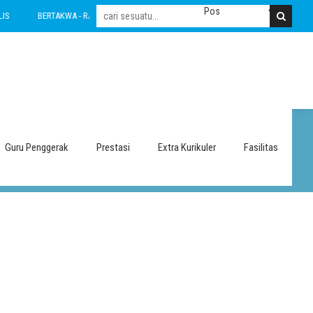
BERTAKWA - RAMAH - INOVATIF - LESTARI - INTEGRITAS - AMANAH - NASIONALIS
Guru Penggerak
Prestasi
Extra Kurikuler
Fasilitas