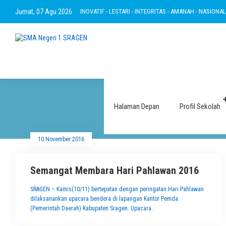
BERTAKWA - RAMAH - INOVATIF - LESTARI - INTEGRITAS - AMANAH - NASIONALIS
Jumat, 07 Agu 2026
Halaman Depan
Profil Sekolah
10 November 2016
Semangat Membara Hari Pahlawan 2016
SRAGEN – Kamis(10/11) bertepatan dengan peringatan Hari Pahlawan
dilaksanankan upacara bendera di lapangan Kantor Pemda
(Pemerintah Daerah) Kabupaten Sragen. Upacara..