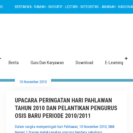
BERTAKWA - RAMAH - INOVATIF - LESTARI - INTEGRITAS - AMANAH - NASIONALIS
Tag : hari pahlawan
Berita
Guru Dan Karyawan
Download
E-Learning
10 November 2010
UPACARA PERINGATAN HARI PAHLAWAN
TAHUN 2010 DAN PELANTIKAN PENGURUS
OSIS BARU PERIODE 2010/2011
Dalam rangka memperingati hari Pahlawan, 10 November 2010, SMA
Negeri 1 Sragen melaksanakan upacara bendera sekaligus