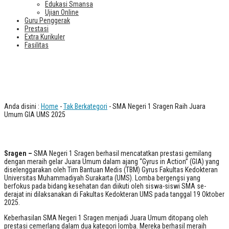
Edukasi Smansa
Ujian Online
Guru Penggerak
Prestasi
Extra Kurikuler
Fasilitas
SMA Negeri 1 Sragen Raih Juara
Umum GIA UMS 2025
Anda disini :
Home
-
Tak Berkategori
- SMA Negeri 1 Sragen Raih Juara
Umum GIA UMS 2025
Sragen –
SMA Negeri 1 Sragen berhasil mencatatkan prestasi gemilang
dengan meraih gelar Juara Umum dalam ajang “Gyrus in Action” (GIA) yang
diselenggarakan oleh Tim Bantuan Medis (TBM) Gyrus Fakultas Kedokteran
Universitas Muhammadiyah Surakarta (UMS). Lomba bergengsi yang
berfokus pada bidang kesehatan dan diikuti oleh siswa-siswi SMA se-
derajat ini dilaksanakan di Fakultas Kedokteran UMS pada tanggal 19 Oktober
2025.
Keberhasilan SMA Negeri 1 Sragen menjadi Juara Umum ditopang oleh
prestasi cemerlang dalam dua kategori lomba. Mereka berhasil meraih