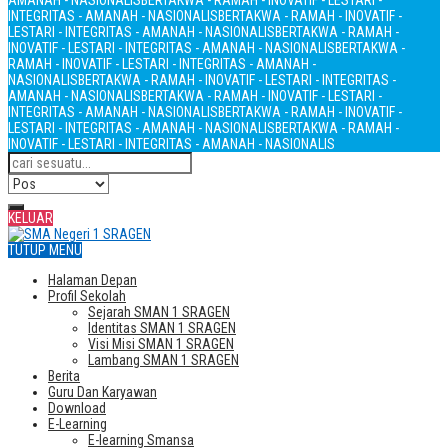
AMANAH - NASIONALIS
BERTAKWA - RAMAH - INOVATIF - LESTARI -
INTEGRITAS - AMANAH - NASIONALIS
BERTAKWA - RAMAH - INOVATIF -
LESTARI - INTEGRITAS - AMANAH - NASIONALIS
BERTAKWA - RAMAH -
INOVATIF - LESTARI - INTEGRITAS - AMANAH - NASIONALIS
BERTAKWA -
RAMAH - INOVATIF - LESTARI - INTEGRITAS - AMANAH -
NASIONALIS
BERTAKWA - RAMAH - INOVATIF - LESTARI - INTEGRITAS -
AMANAH - NASIONALIS
BERTAKWA - RAMAH - INOVATIF - LESTARI -
INTEGRITAS - AMANAH - NASIONALIS
BERTAKWA - RAMAH - INOVATIF -
LESTARI - INTEGRITAS - AMANAH - NASIONALIS
BERTAKWA - RAMAH -
INOVATIF - LESTARI - INTEGRITAS - AMANAH - NASIONALIS
KELUAR
TUTUP MENU
Halaman Depan
Profil Sekolah
Sejarah SMAN 1 SRAGEN
Identitas SMAN 1 SRAGEN
Visi Misi SMAN 1 SRAGEN
Lambang SMAN 1 SRAGEN
Berita
Guru Dan Karyawan
Download
E-Learning
E-learning Smansa