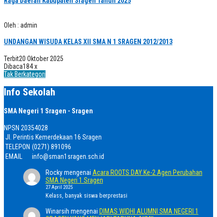
Raga Daerah Kabupaten Sragen Tahun 2025
Oleh : admin
UNDANGAN WISUDA KELAS XII SMA N 1 SRAGEN 2012/2013
Terbit
20 Oktober 2025
Dibaca
184 x
Tak Berkategori
Info Sekolah
SMA Negeri 1 Sragen - Sragen
NPSN
20354028
Jl. Perintis Kemerdekaan 16 Sragen
TELEPON
(0271) 891096
EMAIL
info@sman1sragen.sch.id
Rocky
mengenai
Acara ROOTS DAY Ke-2 Agen Perubahan
SMA Negeri 1 Sragen
27 April 2025
Kelass, banyak siswa berprestasi
Winarsih
mengenai
DIMAS WIDHI ALUMNI SMA NEGERI 1