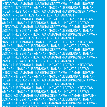
AMANAH - NASIONALIS
BERTAKWA - RAMAH - INOVATIF - LESTARI -
INTEGRITAS - AMANAH - NASIONALIS
BERTAKWA - RAMAH - INOVATIF -
LESTARI - INTEGRITAS - AMANAH - NASIONALIS
BERTAKWA - RAMAH -
INOVATIF - LESTARI - INTEGRITAS - AMANAH - NASIONALIS
BERTAKWA -
RAMAH - INOVATIF - LESTARI - INTEGRITAS - AMANAH -
NASIONALIS
BERTAKWA - RAMAH - INOVATIF - LESTARI - INTEGRITAS -
AMANAH - NASIONALIS
BERTAKWA - RAMAH - INOVATIF - LESTARI -
INTEGRITAS - AMANAH - NASIONALIS
BERTAKWA - RAMAH - INOVATIF -
LESTARI - INTEGRITAS - AMANAH - NASIONALIS
BERTAKWA - RAMAH -
INOVATIF - LESTARI - INTEGRITAS - AMANAH - NASIONALIS
BERTAKWA -
RAMAH - INOVATIF - LESTARI - INTEGRITAS - AMANAH -
NASIONALIS
BERTAKWA - RAMAH - INOVATIF - LESTARI - INTEGRITAS -
AMANAH - NASIONALIS
BERTAKWA - RAMAH - INOVATIF - LESTARI -
INTEGRITAS - AMANAH - NASIONALIS
BERTAKWA - RAMAH - INOVATIF -
LESTARI - INTEGRITAS - AMANAH - NASIONALIS
BERTAKWA - RAMAH -
INOVATIF - LESTARI - INTEGRITAS - AMANAH - NASIONALIS
BERTAKWA -
RAMAH - INOVATIF - LESTARI - INTEGRITAS - AMANAH -
NASIONALIS
BERTAKWA - RAMAH - INOVATIF - LESTARI - INTEGRITAS -
AMANAH - NASIONALIS
BERTAKWA - RAMAH - INOVATIF - LESTARI -
INTEGRITAS - AMANAH - NASIONALIS
BERTAKWA - RAMAH - INOVATIF -
LESTARI - INTEGRITAS - AMANAH - NASIONALIS
BERTAKWA - RAMAH -
INOVATIF - LESTARI - INTEGRITAS - AMANAH - NASIONALIS
BERTAKWA -
RAMAH - INOVATIF - LESTARI - INTEGRITAS - AMANAH -
NASIONALIS
BERTAKWA - RAMAH - INOVATIF - LESTARI - INTEGRITAS -
AMANAH - NASIONALIS
BERTAKWA - RAMAH - INOVATIF - LESTARI -
INTEGRITAS - AMANAH - NASIONALIS
BERTAKWA - RAMAH - INOVATIF -
LESTARI - INTEGRITAS - AMANAH - NASIONALIS
BERTAKWA - RAMAH -
INOVATIF - LESTARI - INTEGRITAS - AMANAH - NASIONALIS
BERTAKWA -