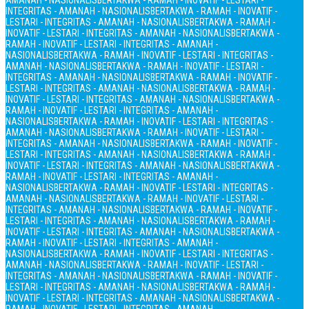
AMANAH - NASIONALIS
BERTAKWA - RAMAH - INOVATIF - LESTARI -
INTEGRITAS - AMANAH - NASIONALIS
BERTAKWA - RAMAH - INOVATIF -
LESTARI - INTEGRITAS - AMANAH - NASIONALIS
BERTAKWA - RAMAH -
INOVATIF - LESTARI - INTEGRITAS - AMANAH - NASIONALIS
BERTAKWA -
RAMAH - INOVATIF - LESTARI - INTEGRITAS - AMANAH -
NASIONALIS
BERTAKWA - RAMAH - INOVATIF - LESTARI - INTEGRITAS -
AMANAH - NASIONALIS
BERTAKWA - RAMAH - INOVATIF - LESTARI -
INTEGRITAS - AMANAH - NASIONALIS
BERTAKWA - RAMAH - INOVATIF -
LESTARI - INTEGRITAS - AMANAH - NASIONALIS
BERTAKWA - RAMAH -
INOVATIF - LESTARI - INTEGRITAS - AMANAH - NASIONALIS
BERTAKWA -
RAMAH - INOVATIF - LESTARI - INTEGRITAS - AMANAH -
NASIONALIS
BERTAKWA - RAMAH - INOVATIF - LESTARI - INTEGRITAS -
AMANAH - NASIONALIS
BERTAKWA - RAMAH - INOVATIF - LESTARI -
INTEGRITAS - AMANAH - NASIONALIS
BERTAKWA - RAMAH - INOVATIF -
LESTARI - INTEGRITAS - AMANAH - NASIONALIS
BERTAKWA - RAMAH -
INOVATIF - LESTARI - INTEGRITAS - AMANAH - NASIONALIS
BERTAKWA -
RAMAH - INOVATIF - LESTARI - INTEGRITAS - AMANAH -
NASIONALIS
BERTAKWA - RAMAH - INOVATIF - LESTARI - INTEGRITAS -
AMANAH - NASIONALIS
BERTAKWA - RAMAH - INOVATIF - LESTARI -
INTEGRITAS - AMANAH - NASIONALIS
BERTAKWA - RAMAH - INOVATIF -
LESTARI - INTEGRITAS - AMANAH - NASIONALIS
BERTAKWA - RAMAH -
INOVATIF - LESTARI - INTEGRITAS - AMANAH - NASIONALIS
BERTAKWA -
RAMAH - INOVATIF - LESTARI - INTEGRITAS - AMANAH -
NASIONALIS
BERTAKWA - RAMAH - INOVATIF - LESTARI - INTEGRITAS -
AMANAH - NASIONALIS
BERTAKWA - RAMAH - INOVATIF - LESTARI -
INTEGRITAS - AMANAH - NASIONALIS
BERTAKWA - RAMAH - INOVATIF -
LESTARI - INTEGRITAS - AMANAH - NASIONALIS
BERTAKWA - RAMAH -
INOVATIF - LESTARI - INTEGRITAS - AMANAH - NASIONALIS
BERTAKWA -