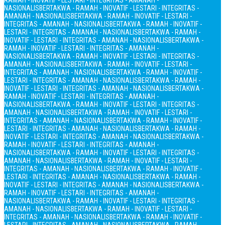
RAMAH - INOVATIF - LESTARI - INTEGRITAS - AMANAH -
NASIONALIS
BERTAKWA - RAMAH - INOVATIF - LESTARI - INTEGRITAS -
AMANAH - NASIONALIS
BERTAKWA - RAMAH - INOVATIF - LESTARI -
INTEGRITAS - AMANAH - NASIONALIS
BERTAKWA - RAMAH - INOVATIF -
LESTARI - INTEGRITAS - AMANAH - NASIONALIS
BERTAKWA - RAMAH -
INOVATIF - LESTARI - INTEGRITAS - AMANAH - NASIONALIS
BERTAKWA -
RAMAH - INOVATIF - LESTARI - INTEGRITAS - AMANAH -
NASIONALIS
BERTAKWA - RAMAH - INOVATIF - LESTARI - INTEGRITAS -
AMANAH - NASIONALIS
BERTAKWA - RAMAH - INOVATIF - LESTARI -
INTEGRITAS - AMANAH - NASIONALIS
BERTAKWA - RAMAH - INOVATIF -
LESTARI - INTEGRITAS - AMANAH - NASIONALIS
BERTAKWA - RAMAH -
INOVATIF - LESTARI - INTEGRITAS - AMANAH - NASIONALIS
BERTAKWA -
RAMAH - INOVATIF - LESTARI - INTEGRITAS - AMANAH -
NASIONALIS
BERTAKWA - RAMAH - INOVATIF - LESTARI - INTEGRITAS -
AMANAH - NASIONALIS
BERTAKWA - RAMAH - INOVATIF - LESTARI -
INTEGRITAS - AMANAH - NASIONALIS
BERTAKWA - RAMAH - INOVATIF -
LESTARI - INTEGRITAS - AMANAH - NASIONALIS
BERTAKWA - RAMAH -
INOVATIF - LESTARI - INTEGRITAS - AMANAH - NASIONALIS
BERTAKWA -
RAMAH - INOVATIF - LESTARI - INTEGRITAS - AMANAH -
NASIONALIS
BERTAKWA - RAMAH - INOVATIF - LESTARI - INTEGRITAS -
AMANAH - NASIONALIS
BERTAKWA - RAMAH - INOVATIF - LESTARI -
INTEGRITAS - AMANAH - NASIONALIS
BERTAKWA - RAMAH - INOVATIF -
LESTARI - INTEGRITAS - AMANAH - NASIONALIS
BERTAKWA - RAMAH -
INOVATIF - LESTARI - INTEGRITAS - AMANAH - NASIONALIS
BERTAKWA -
RAMAH - INOVATIF - LESTARI - INTEGRITAS - AMANAH -
NASIONALIS
BERTAKWA - RAMAH - INOVATIF - LESTARI - INTEGRITAS -
AMANAH - NASIONALIS
BERTAKWA - RAMAH - INOVATIF - LESTARI -
INTEGRITAS - AMANAH - NASIONALIS
BERTAKWA - RAMAH - INOVATIF -