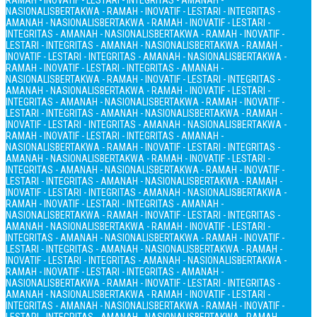
RAMAH - INOVATIF - LESTARI - INTEGRITAS - AMANAH -
NASIONALIS
BERTAKWA - RAMAH - INOVATIF - LESTARI - INTEGRITAS -
AMANAH - NASIONALIS
BERTAKWA - RAMAH - INOVATIF - LESTARI -
INTEGRITAS - AMANAH - NASIONALIS
BERTAKWA - RAMAH - INOVATIF -
LESTARI - INTEGRITAS - AMANAH - NASIONALIS
BERTAKWA - RAMAH -
INOVATIF - LESTARI - INTEGRITAS - AMANAH - NASIONALIS
BERTAKWA -
RAMAH - INOVATIF - LESTARI - INTEGRITAS - AMANAH -
NASIONALIS
BERTAKWA - RAMAH - INOVATIF - LESTARI - INTEGRITAS -
AMANAH - NASIONALIS
BERTAKWA - RAMAH - INOVATIF - LESTARI -
INTEGRITAS - AMANAH - NASIONALIS
BERTAKWA - RAMAH - INOVATIF -
LESTARI - INTEGRITAS - AMANAH - NASIONALIS
BERTAKWA - RAMAH -
INOVATIF - LESTARI - INTEGRITAS - AMANAH - NASIONALIS
BERTAKWA -
RAMAH - INOVATIF - LESTARI - INTEGRITAS - AMANAH -
NASIONALIS
BERTAKWA - RAMAH - INOVATIF - LESTARI - INTEGRITAS -
AMANAH - NASIONALIS
BERTAKWA - RAMAH - INOVATIF - LESTARI -
INTEGRITAS - AMANAH - NASIONALIS
BERTAKWA - RAMAH - INOVATIF -
LESTARI - INTEGRITAS - AMANAH - NASIONALIS
BERTAKWA - RAMAH -
INOVATIF - LESTARI - INTEGRITAS - AMANAH - NASIONALIS
BERTAKWA -
RAMAH - INOVATIF - LESTARI - INTEGRITAS - AMANAH -
NASIONALIS
BERTAKWA - RAMAH - INOVATIF - LESTARI - INTEGRITAS -
AMANAH - NASIONALIS
BERTAKWA - RAMAH - INOVATIF - LESTARI -
INTEGRITAS - AMANAH - NASIONALIS
BERTAKWA - RAMAH - INOVATIF -
LESTARI - INTEGRITAS - AMANAH - NASIONALIS
BERTAKWA - RAMAH -
INOVATIF - LESTARI - INTEGRITAS - AMANAH - NASIONALIS
BERTAKWA -
RAMAH - INOVATIF - LESTARI - INTEGRITAS - AMANAH -
NASIONALIS
BERTAKWA - RAMAH - INOVATIF - LESTARI - INTEGRITAS -
AMANAH - NASIONALIS
BERTAKWA - RAMAH - INOVATIF - LESTARI -
INTEGRITAS - AMANAH - NASIONALIS
BERTAKWA - RAMAH - INOVATIF -