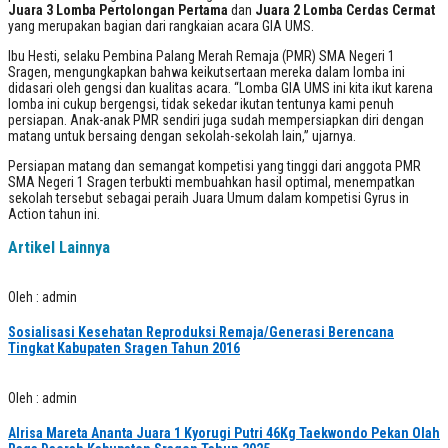
Juara 3 Lomba Pertolongan Pertama
dan
Juara 2 Lomba Cerdas Cermat
yang merupakan bagian dari rangkaian acara GIA UMS.
Ibu Hesti, selaku Pembina Palang Merah Remaja (PMR) SMA Negeri 1
Sragen, mengungkapkan bahwa keikutsertaan mereka dalam lomba ini
didasari oleh gengsi dan kualitas acara. “Lomba GIA UMS ini kita ikut karena
lomba ini cukup bergengsi, tidak sekedar ikutan tentunya kami penuh
persiapan. Anak-anak PMR sendiri juga sudah mempersiapkan diri dengan
matang untuk bersaing dengan sekolah-sekolah lain,” ujarnya.
Persiapan matang dan semangat kompetisi yang tinggi dari anggota PMR
SMA Negeri 1 Sragen terbukti membuahkan hasil optimal, menempatkan
sekolah tersebut sebagai peraih Juara Umum dalam kompetisi Gyrus in
Action tahun ini.
Artikel Lainnya
Oleh : admin
Sosialisasi Kesehatan Reproduksi Remaja/Generasi Berencana
Tingkat Kabupaten Sragen Tahun 2016
Oleh : admin
Alrisa Mareta Ananta Juara 1 Kyorugi Putri 46Kg Taekwondo Pekan Olah