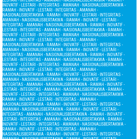
LESTARI - INTEGRITAS - AMANAH - NASIONALIS
BERTAKWA - RAMAH -
INOVATIF - LESTARI - INTEGRITAS - AMANAH - NASIONALIS
BERTAKWA -
RAMAH - INOVATIF - LESTARI - INTEGRITAS - AMANAH -
NASIONALIS
BERTAKWA - RAMAH - INOVATIF - LESTARI - INTEGRITAS -
AMANAH - NASIONALIS
BERTAKWA - RAMAH - INOVATIF - LESTARI -
INTEGRITAS - AMANAH - NASIONALIS
BERTAKWA - RAMAH - INOVATIF -
LESTARI - INTEGRITAS - AMANAH - NASIONALIS
BERTAKWA - RAMAH -
INOVATIF - LESTARI - INTEGRITAS - AMANAH - NASIONALIS
BERTAKWA -
RAMAH - INOVATIF - LESTARI - INTEGRITAS - AMANAH -
NASIONALIS
BERTAKWA - RAMAH - INOVATIF - LESTARI - INTEGRITAS -
AMANAH - NASIONALIS
BERTAKWA - RAMAH - INOVATIF - LESTARI -
INTEGRITAS - AMANAH - NASIONALIS
BERTAKWA - RAMAH - INOVATIF -
LESTARI - INTEGRITAS - AMANAH - NASIONALIS
BERTAKWA - RAMAH -
INOVATIF - LESTARI - INTEGRITAS - AMANAH - NASIONALIS
BERTAKWA -
RAMAH - INOVATIF - LESTARI - INTEGRITAS - AMANAH -
NASIONALIS
BERTAKWA - RAMAH - INOVATIF - LESTARI - INTEGRITAS -
AMANAH - NASIONALIS
BERTAKWA - RAMAH - INOVATIF - LESTARI -
INTEGRITAS - AMANAH - NASIONALIS
BERTAKWA - RAMAH - INOVATIF -
LESTARI - INTEGRITAS - AMANAH - NASIONALIS
BERTAKWA - RAMAH -
INOVATIF - LESTARI - INTEGRITAS - AMANAH - NASIONALIS
BERTAKWA -
RAMAH - INOVATIF - LESTARI - INTEGRITAS - AMANAH -
NASIONALIS
BERTAKWA - RAMAH - INOVATIF - LESTARI - INTEGRITAS -
AMANAH - NASIONALIS
BERTAKWA - RAMAH - INOVATIF - LESTARI -
INTEGRITAS - AMANAH - NASIONALIS
BERTAKWA - RAMAH - INOVATIF -
LESTARI - INTEGRITAS - AMANAH - NASIONALIS
BERTAKWA - RAMAH -
INOVATIF - LESTARI - INTEGRITAS - AMANAH - NASIONALIS
BERTAKWA -
RAMAH - INOVATIF - LESTARI - INTEGRITAS - AMANAH -
NASIONALIS
BERTAKWA - RAMAH - INOVATIF - LESTARI - INTEGRITAS -