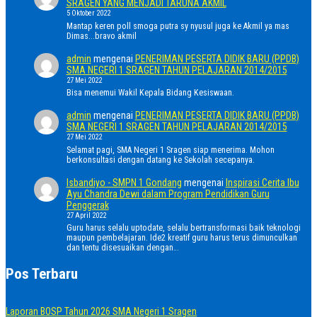
SRAGEN YANG MENJADI TARUNA AKMIL
5 Oktober 2022
Mantap keren poll smoga putra sy nyusul juga ke Akmil ya mas
Dimas...bravo akmil
admin
mengenai
PENERIMAN PESERTA DIDIK BARU (PPDB)
SMA NEGERI 1 SRAGEN TAHUN PELAJARAN 2014/2015
27 Mei 2022
Bisa menemui Wakil Kepala Bidang Kesiswaan.
admin
mengenai
PENERIMAN PESERTA DIDIK BARU (PPDB)
SMA NEGERI 1 SRAGEN TAHUN PELAJARAN 2014/2015
27 Mei 2022
Selamat pagi, SMA Negeri 1 Sragen siap menerima. Mohon
berkonsultasi dengan datang ke Sekolah secepanya.
Isbandiyo - SMPN 1 Gondang
mengenai
Inspirasi Cerita Ibu
Ayu Chandra Dewi dalam Program Pendidikan Guru
Penggerak
27 April 2022
Guru harus selalu uptodate, selalu bertransformasi baik teknologi
maupun pembelajaran. Ide2 kreatif guru harus terus dimunculkan
dan tentu disesuaikan dengan…
Pos Terbaru
Laporan BOSP Tahun 2026 SMA Negeri 1 Sragen