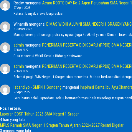
Rocky
mengenai
Acara ROOTS DAY Ke-2 Agen Perubahan SMA Negeri 1
27 April 2025
Kelass, banyak siswa berprestasi
Winarsih
mengenai
DIMAS WIDHI ALUMNI SMA NEGERI 1 SRAGEN YAN
5 Oktober 2022
Mantap keren poll smoga putra sy nyusul juga ke Akmil ya mas Dimas...bravo ak
admin
mengenai
PENERIMAN PESERTA DIDIK BARU (PPDB) SMA NEGER
27 Mei 2022
Bisa menemui Wakil Kepala Bidang Kesiswaan.
admin
mengenai
PENERIMAN PESERTA DIDIK BARU (PPDB) SMA NEGER
27 Mei 2022
Selamat pagi, SMA Negeri 1 Sragen siap menerima. Mohon berkonsultasi denga
Isbandiyo - SMPN 1 Gondang
mengenai
Inspirasi Cerita Ibu Ayu Chan
27 April 2022
Guru harus selalu uptodate, selalu bertransformasi baik teknologi maupun pemb
Pos Terbaru
Laporan BOSP Tahun 2026 SMA Negeri 1 Sragen
4 hari yang lalu
MPLS Ramah SMA Negeri 1 Sragen Tahun Ajaran 2026/2027 Resmi Digelar
3 minggu yang lalu