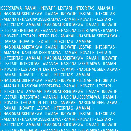
IS
BERTAKWA - RAMAH - INOVATIF - LESTARI - INTEGRITAS - AMANAH -
H - NASIONALIS
BERTAKWA - RAMAH - INOVATIF - LESTARI - INTEGRITAS -
S - AMANAH - NASIONALIS
BERTAKWA - RAMAH - INOVATIF - LESTARI -
I - INTEGRITAS - AMANAH - NASIONALIS
BERTAKWA - RAMAH - INOVATIF -
 - LESTARI - INTEGRITAS - AMANAH - NASIONALIS
BERTAKWA - RAMAH -
 INOVATIF - LESTARI - INTEGRITAS - AMANAH - NASIONALIS
BERTAKWA -
- RAMAH - INOVATIF - LESTARI - INTEGRITAS - AMANAH -
H - NASIONALIS
BERTAKWA - RAMAH - INOVATIF - LESTARI - INTEGRITAS -
S - AMANAH - NASIONALIS
BERTAKWA - RAMAH - INOVATIF - LESTARI -
I - INTEGRITAS - AMANAH - NASIONALIS
BERTAKWA - RAMAH - INOVATIF -
 - LESTARI - INTEGRITAS - AMANAH - NASIONALIS
BERTAKWA - RAMAH -
 INOVATIF - LESTARI - INTEGRITAS - AMANAH - NASIONALIS
BERTAKWA -
- RAMAH - INOVATIF - LESTARI - INTEGRITAS - AMANAH -
H - NASIONALIS
BERTAKWA - RAMAH - INOVATIF - LESTARI - INTEGRITAS -
S - AMANAH - NASIONALIS
BERTAKWA - RAMAH - INOVATIF - LESTARI -
I - INTEGRITAS - AMANAH - NASIONALIS
BERTAKWA - RAMAH - INOVATIF -
 - LESTARI - INTEGRITAS - AMANAH - NASIONALIS
BERTAKWA - RAMAH -
 INOVATIF - LESTARI - INTEGRITAS - AMANAH - NASIONALIS
BERTAKWA -
- RAMAH - INOVATIF - LESTARI - INTEGRITAS - AMANAH -
H - NASIONALIS
BERTAKWA - RAMAH - INOVATIF - LESTARI - INTEGRITAS -
S - AMANAH - NASIONALIS
BERTAKWA - RAMAH - INOVATIF - LESTARI -
I - INTEGRITAS - AMANAH - NASIONALIS
BERTAKWA - RAMAH - INOVATIF -
 - LESTARI - INTEGRITAS - AMANAH - NASIONALIS
BERTAKWA - RAMAH -