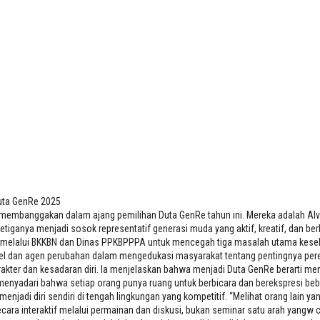
uta GenRe 2025
 membanggakan dalam ajang pemilihan Duta GenRe tahun ini. Mereka adalah Alv
 Ketiganya menjadi sosok representatif generasi muda yang aktif, kreatif, da
melalui BKKBN dan Dinas PPKBPPPA untuk mencegah tiga masalah utama keseha
el dan agen perubahan dalam mengedukasi masyarakat tentang pentingnya per
akter dan kesadaran diri. Ia menjelaskan bahwa menjadi Duta GenRe berarti 
enyadari bahwa setiap orang punya ruang untuk berbicara dan berekspresi beba
i diri sendiri di tengah lingkungan yang kompetitif. “Melihat orang lain yang l
s secara interaktif melalui permainan dan diskusi, bukan seminar satu arah ya