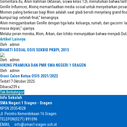
Sementara itu, Alvin Rahman Oktavian, siswa kelas 12F, menuturkan bahwa tant
GenRe Influencer, Alvinq memanfaatkan media sosial untuk menyebarkan pesan 
Momen paling berkesan bagi Alvin adalah saat gladi bersih menjelang grand fina
kumpul lagi setelah final,” kenangnya.
Alvin menggambarkan GenRe dengan tiga kata: keluarga, rumah, dan gacorrrr. I
masa depan,” ujarnya.
Melalui peran mereka, Alvin, Arkan, dan Ichiko menunjukkan bahwa menjadi D
Artikel Lainnya
Oleh : admin
BHAKTI SOSIAL OSIS SEKBID PKBPL 2015
Oleh : admin
HIKING PRAMUKA DAN PMR SMA NEGERI 1 SRAGEN
Oleh : admin
Orasi Calon Ketua OSIS 2021/2022
Terbit
17 Oktober 2025
Dibaca
239 x
Tak Berkategori
Info Sekolah
SMA Negeri 1 Sragen - Sragen
NPSN
20354028
Jl. Perintis Kemerdekaan 16 Sragen
TELEPON
(0271) 891096
EMAIL
info@sman1sragen.sch.id