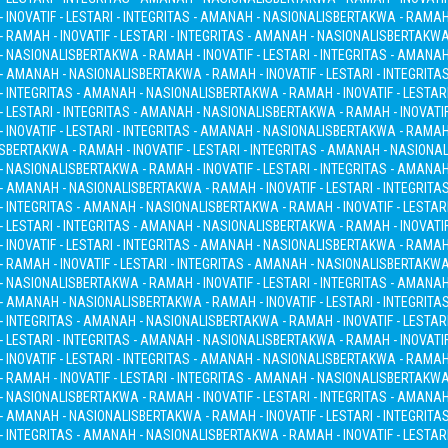
INOVATIF - LESTARI - INTEGRITAS - AMANAH - NASIONALIS
BERTAKWA - RAMAH -
 RAMAH - INOVATIF - LESTARI - INTEGRITAS - AMANAH - NASIONALIS
BERTAKWA 
 - NASIONALIS
BERTAKWA - RAMAH - INOVATIF - LESTARI - INTEGRITAS - AMANA
S - AMANAH - NASIONALIS
BERTAKWA - RAMAH - INOVATIF - LESTARI - INTEGRITA
 - INTEGRITAS - AMANAH - NASIONALIS
BERTAKWA - RAMAH - INOVATIF - LESTAR
- LESTARI - INTEGRITAS - AMANAH - NASIONALIS
BERTAKWA - RAMAH - INOVATIF
INOVATIF - LESTARI - INTEGRITAS - AMANAH - NASIONALIS
BERTAKWA - RAMAH -
S
BERTAKWA - RAMAH - INOVATIF - LESTARI - INTEGRITAS - AMANAH - NASIONAL
 - NASIONALIS
BERTAKWA - RAMAH - INOVATIF - LESTARI - INTEGRITAS - AMANA
S - AMANAH - NASIONALIS
BERTAKWA - RAMAH - INOVATIF - LESTARI - INTEGRITA
 - INTEGRITAS - AMANAH - NASIONALIS
BERTAKWA - RAMAH - INOVATIF - LESTAR
- LESTARI - INTEGRITAS - AMANAH - NASIONALIS
BERTAKWA - RAMAH - INOVATIF
INOVATIF - LESTARI - INTEGRITAS - AMANAH - NASIONALIS
BERTAKWA - RAMAH -
 RAMAH - INOVATIF - LESTARI - INTEGRITAS - AMANAH - NASIONALIS
BERTAKWA 
 - NASIONALIS
BERTAKWA - RAMAH - INOVATIF - LESTARI - INTEGRITAS - AMANA
S - AMANAH - NASIONALIS
BERTAKWA - RAMAH - INOVATIF - LESTARI - INTEGRITA
 - INTEGRITAS - AMANAH - NASIONALIS
BERTAKWA - RAMAH - INOVATIF - LESTAR
- LESTARI - INTEGRITAS - AMANAH - NASIONALIS
BERTAKWA - RAMAH - INOVATIF
INOVATIF - LESTARI - INTEGRITAS - AMANAH - NASIONALIS
BERTAKWA - RAMAH -
 RAMAH - INOVATIF - LESTARI - INTEGRITAS - AMANAH - NASIONALIS
BERTAKWA 
 - NASIONALIS
BERTAKWA - RAMAH - INOVATIF - LESTARI - INTEGRITAS - AMANA
S - AMANAH - NASIONALIS
BERTAKWA - RAMAH - INOVATIF - LESTARI - INTEGRITA
 - INTEGRITAS - AMANAH - NASIONALIS
BERTAKWA - RAMAH - INOVATIF - LESTAR