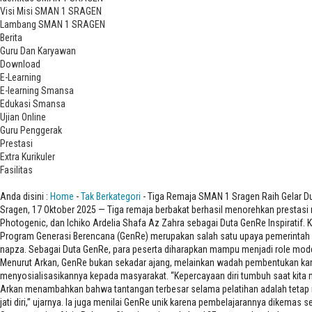
Visi Misi SMAN 1 SRAGEN
Lambang SMAN 1 SRAGEN
Berita
Guru Dan Karyawan
Download
E-Learning
E-learning Smansa
Edukasi Smansa
Ujian Online
Guru Penggerak
Prestasi
Extra Kurikuler
Fasilitas
Tiga Remaja SMAN 1 Sragen Raih Gelar Duta GenRe 2025
Anda disini :
Home
-
Tak Berkategori
- Tiga Remaja SMAN 1 Sragen Raih Gelar D
Sragen, 17 Oktober 2025 — Tiga remaja berbakat berhasil menorehkan prestasi
Photogenic, dan Ichiko Ardelia Shafa Az Zahra sebagai Duta GenRe Inspiratif.
Program Generasi Berencana (GenRe) merupakan salah satu upaya pemerintah 
napza. Sebagai Duta GenRe, para peserta diharapkan mampu menjadi role mod
Menurut Arkan, GenRe bukan sekadar ajang, melainkan wadah pembentukan kar
menyosialisasikannya kepada masyarakat. “Kepercayaan diri tumbuh saat kita m
Arkan menambahkan bahwa tantangan terbesar selama pelatihan adalah tetap menjad
jati diri,” ujarnya. Ia juga menilai GenRe unik karena pembelajarannya dikema