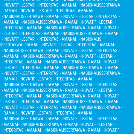
 INOVATIF - LESTARI - INTEGRITAS - AMANAH - NASIONALIS
BERTAKWA -
- RAMAH - INOVATIF - LESTARI - INTEGRITAS - AMANAH -
H - NASIONALIS
BERTAKWA - RAMAH - INOVATIF - LESTARI - INTEGRITAS -
S - AMANAH - NASIONALIS
BERTAKWA - RAMAH - INOVATIF - LESTARI -
I - INTEGRITAS - AMANAH - NASIONALIS
BERTAKWA - RAMAH - INOVATIF -
 - LESTARI - INTEGRITAS - AMANAH - NASIONALIS
BERTAKWA - RAMAH -
 INOVATIF - LESTARI - INTEGRITAS - AMANAH - NASIONALIS
IS
BERTAKWA - RAMAH - INOVATIF - LESTARI - INTEGRITAS - AMANAH -
H - NASIONALIS
BERTAKWA - RAMAH - INOVATIF - LESTARI - INTEGRITAS -
S - AMANAH - NASIONALIS
BERTAKWA - RAMAH - INOVATIF - LESTARI -
I - INTEGRITAS - AMANAH - NASIONALIS
BERTAKWA - RAMAH - INOVATIF -
 - LESTARI - INTEGRITAS - AMANAH - NASIONALIS
BERTAKWA - RAMAH -
 INOVATIF - LESTARI - INTEGRITAS - AMANAH - NASIONALIS
BERTAKWA -
- RAMAH - INOVATIF - LESTARI - INTEGRITAS - AMANAH -
H - NASIONALIS
BERTAKWA - RAMAH - INOVATIF - LESTARI - INTEGRITAS -
S - AMANAH - NASIONALIS
BERTAKWA - RAMAH - INOVATIF - LESTARI -
I - INTEGRITAS - AMANAH - NASIONALIS
BERTAKWA - RAMAH - INOVATIF -
 - LESTARI - INTEGRITAS - AMANAH - NASIONALIS
BERTAKWA - RAMAH -
 INOVATIF - LESTARI - INTEGRITAS - AMANAH - NASIONALIS
BERTAKWA -
- RAMAH - INOVATIF - LESTARI - INTEGRITAS - AMANAH -
H - NASIONALIS
BERTAKWA - RAMAH - INOVATIF - LESTARI - INTEGRITAS -
S - AMANAH - NASIONALIS
BERTAKWA - RAMAH - INOVATIF - LESTARI -
I - INTEGRITAS - AMANAH - NASIONALIS
BERTAKWA - RAMAH - INOVATIF -