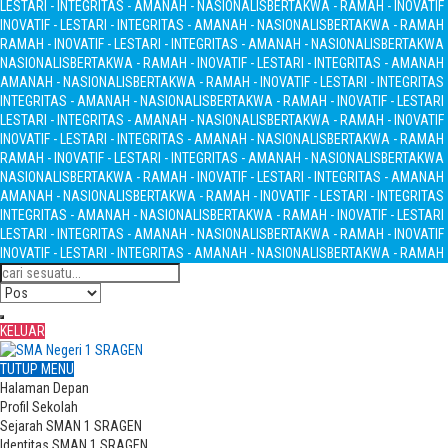
LESTARI - INTEGRITAS - AMANAH - NASIONALIS
BERTAKWA - RAMAH - INOVATIF 
INOVATIF - LESTARI - INTEGRITAS - AMANAH - NASIONALIS
BERTAKWA - RAMAH - 
RAMAH - INOVATIF - LESTARI - INTEGRITAS - AMANAH - NASIONALIS
BERTAKWA -
NASIONALIS
BERTAKWA - RAMAH - INOVATIF - LESTARI - INTEGRITAS - AMANAH
AMANAH - NASIONALIS
BERTAKWA - RAMAH - INOVATIF - LESTARI - INTEGRITA
INTEGRITAS - AMANAH - NASIONALIS
BERTAKWA - RAMAH - INOVATIF - LESTARI
LESTARI - INTEGRITAS - AMANAH - NASIONALIS
BERTAKWA - RAMAH - INOVATIF 
INOVATIF - LESTARI - INTEGRITAS - AMANAH - NASIONALIS
BERTAKWA - RAMAH - 
RAMAH - INOVATIF - LESTARI - INTEGRITAS - AMANAH - NASIONALIS
BERTAKWA -
NASIONALIS
BERTAKWA - RAMAH - INOVATIF - LESTARI - INTEGRITAS - AMANAH
AMANAH - NASIONALIS
BERTAKWA - RAMAH - INOVATIF - LESTARI - INTEGRITA
INTEGRITAS - AMANAH - NASIONALIS
BERTAKWA - RAMAH - INOVATIF - LESTARI
LESTARI - INTEGRITAS - AMANAH - NASIONALIS
BERTAKWA - RAMAH - INOVATIF 
INOVATIF - LESTARI - INTEGRITAS - AMANAH - NASIONALIS
BERTAKWA - RAMAH - 
KELUAR
TUTUP MENU
Halaman Depan
Profil Sekolah
Sejarah SMAN 1 SRAGEN
Identitas SMAN 1 SRAGEN