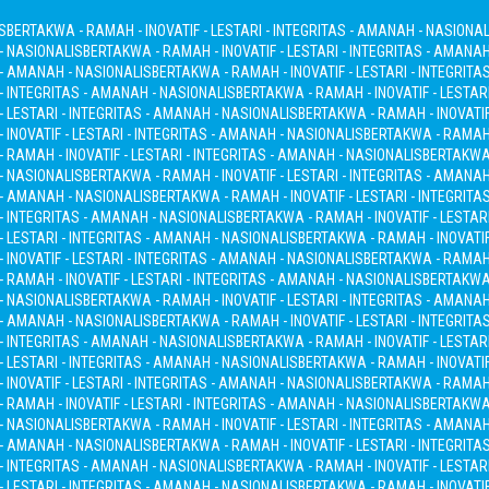
S
BERTAKWA - RAMAH - INOVATIF - LESTARI - INTEGRITAS - AMANAH - NASIONAL
 - NASIONALIS
BERTAKWA - RAMAH - INOVATIF - LESTARI - INTEGRITAS - AMANA
S - AMANAH - NASIONALIS
BERTAKWA - RAMAH - INOVATIF - LESTARI - INTEGRITA
 - INTEGRITAS - AMANAH - NASIONALIS
BERTAKWA - RAMAH - INOVATIF - LESTAR
- LESTARI - INTEGRITAS - AMANAH - NASIONALIS
BERTAKWA - RAMAH - INOVATIF
INOVATIF - LESTARI - INTEGRITAS - AMANAH - NASIONALIS
BERTAKWA - RAMAH -
 RAMAH - INOVATIF - LESTARI - INTEGRITAS - AMANAH - NASIONALIS
BERTAKWA 
 - NASIONALIS
BERTAKWA - RAMAH - INOVATIF - LESTARI - INTEGRITAS - AMANA
S - AMANAH - NASIONALIS
BERTAKWA - RAMAH - INOVATIF - LESTARI - INTEGRITA
 - INTEGRITAS - AMANAH - NASIONALIS
BERTAKWA - RAMAH - INOVATIF - LESTAR
- LESTARI - INTEGRITAS - AMANAH - NASIONALIS
BERTAKWA - RAMAH - INOVATIF
INOVATIF - LESTARI - INTEGRITAS - AMANAH - NASIONALIS
BERTAKWA - RAMAH -
 RAMAH - INOVATIF - LESTARI - INTEGRITAS - AMANAH - NASIONALIS
BERTAKWA 
 - NASIONALIS
BERTAKWA - RAMAH - INOVATIF - LESTARI - INTEGRITAS - AMANA
S - AMANAH - NASIONALIS
BERTAKWA - RAMAH - INOVATIF - LESTARI - INTEGRITA
 - INTEGRITAS - AMANAH - NASIONALIS
BERTAKWA - RAMAH - INOVATIF - LESTAR
- LESTARI - INTEGRITAS - AMANAH - NASIONALIS
BERTAKWA - RAMAH - INOVATIF
INOVATIF - LESTARI - INTEGRITAS - AMANAH - NASIONALIS
BERTAKWA - RAMAH -
 RAMAH - INOVATIF - LESTARI - INTEGRITAS - AMANAH - NASIONALIS
BERTAKWA 
 - NASIONALIS
BERTAKWA - RAMAH - INOVATIF - LESTARI - INTEGRITAS - AMANA
S - AMANAH - NASIONALIS
BERTAKWA - RAMAH - INOVATIF - LESTARI - INTEGRITA
 - INTEGRITAS - AMANAH - NASIONALIS
BERTAKWA - RAMAH - INOVATIF - LESTAR
- LESTARI - INTEGRITAS - AMANAH - NASIONALIS
BERTAKWA - RAMAH - INOVATIF