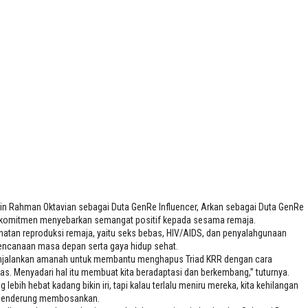
in Rahman Oktavian sebagai Duta GenRe Influencer, Arkan sebagai Duta GenRe
n berkomitmen menyebarkan semangat positif kepada sesama remaja.
tan reproduksi remaja, yaitu seks bebas, HIV/AIDS, dan penyalahgunaan
encanaan masa depan serta gaya hidup sehat.
menjalankan amanah untuk membantu menghapus Triad KRR dengan cara
s. Menyadari hal itu membuat kita beradaptasi dan berkembang,” tuturnya.
ebih hebat kadang bikin iri, tapi kalau terlalu meniru mereka, kita kehilangan
ngw cenderung membosankan.