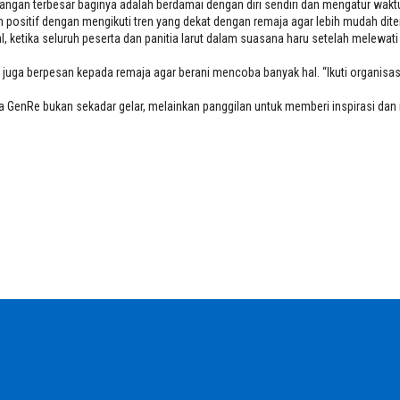
angan terbesar baginya adalah berdamai dengan diri sendiri dan mengatur waktu
positif dengan mengikuti tren yang dekat dengan remaja agar lebih mudah dite
l, ketika seluruh peserta dan panitia larut dalam suasana haru setelah melewat
a juga berpesan kepada remaja agar berani mencoba banyak hal. “Ikuti organis
uta GenRe bukan sekadar gelar, melainkan panggilan untuk memberi inspirasi 