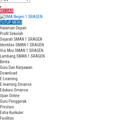
KELUAR
TUTUP MENU
Halaman Depan
Profil Sekolah
Sejarah SMAN 1 SRAGEN
Identitas SMAN 1 SRAGEN
Visi Misi SMAN 1 SRAGEN
Lambang SMAN 1 SRAGEN
Berita
Guru Dan Karyawan
Download
E-Learning
E-learning Smansa
Edukasi Smansa
Ujian Online
Guru Penggerak
Prestasi
Extra Kurikuler
Fasilitas
Permainan Pertama SMANSA di “Honda Development Basketball League
2012”