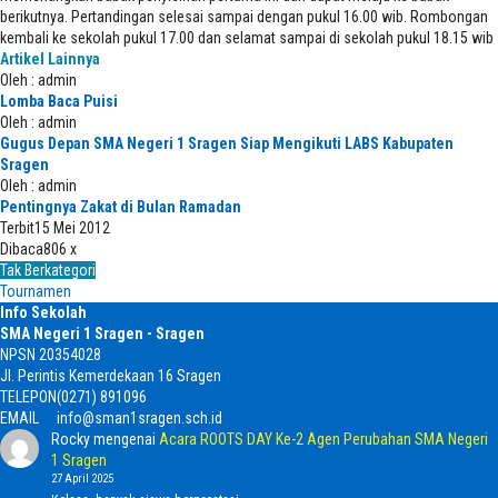
berikutnya. Pertandingan selesai sampai dengan pukul 16.00 wib. Rombongan
kembali ke sekolah pukul 17.00 dan selamat sampai di sekolah pukul 18.15 wib
Artikel Lainnya
Oleh : admin
Lomba Baca Puisi
Oleh : admin
Gugus Depan SMA Negeri 1 Sragen Siap Mengikuti LABS Kabupaten
Sragen
Oleh : admin
Pentingnya Zakat di Bulan Ramadan
Terbit
15 Mei 2012
Dibaca
806 x
Tak Berkategori
Tournamen
Info Sekolah
SMA Negeri 1 Sragen - Sragen
NPSN
20354028
Jl. Perintis Kemerdekaan 16 Sragen
TELEPON
(0271) 891096
EMAIL
info@sman1sragen.sch.id
Rocky
mengenai
Acara ROOTS DAY Ke-2 Agen Perubahan SMA Negeri
1 Sragen
27 April 2025