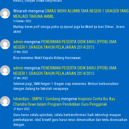
Kelass, banyak siswa berprestasi
Winarsih
mengenai
DIMAS WIDHI ALUMNI SMA NEGERI 1 SRAGEN YANG
MENJADI TARUNA AKMIL
5 Oktober 2022
Mantap keren poll smoga putra sy nyusul juga ke Akmil ya mas Dimas...bravo
akmil
admin
mengenai
PENERIMAN PESERTA DIDIK BARU (PPDB) SMA
NEGERI 1 SRAGEN TAHUN PELAJARAN 2014/2015
27 Mei 2022
Bisa menemui Wakil Kepala Bidang Kesiswaan.
admin
mengenai
PENERIMAN PESERTA DIDIK BARU (PPDB) SMA
NEGERI 1 SRAGEN TAHUN PELAJARAN 2014/2015
27 Mei 2022
Selamat pagi, SMA Negeri 1 Sragen siap menerima. Mohon berkonsultasi
dengan datang ke Sekolah secepanya.
Isbandiyo - SMPN 1 Gondang
mengenai
Inspirasi Cerita Ibu Ayu
Chandra Dewi dalam Program Pendidikan Guru Penggerak
27 April 2022
Guru harus selalu uptodate, selalu bertransformasi baik teknologi maupun
pembelajaran. Ide2 kreatif guru harus terus dimunculkan dan tentu disesuaikan
dengan…