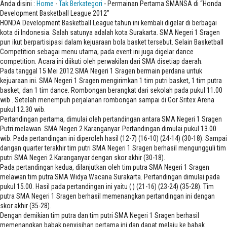
Anda disini :
Home
-
Tak Berkategori
- Permainan Pertama SMANSA di “Honda
Development Basketball League 2012”
HONDA Development Basketball League tahun ini kembali digelar di berbagai
kota di Indonesia. Salah satunya adalah kota Surakarta. SMA Negeri 1 Sragen
pun ikut berpartisipasi dalam kejuaraan bola basket tersebut. Selain Basketball
Competition sebagai menu utama, pada event ini juga digelar dance
competition. Acara ini diikuti oleh perwakilan dari SMA disetiap daerah.
Pada tanggal 15 Mei 2012 SMA Negeri 1 Sragen bermain perdana untuk
kejuaraan ini. SMA Negeri 1 Sragen mengirimkan 1 tim putri basket, 1 tim putra
basket, dan 1 tim dance. Rombongan berangkat dari sekolah pada pukul 11.00
wib . Setelah menempuh perjalanan rombongan sampai di Gor Sritex Arena
pukul 12.30 wib.
Pertandingan pertama, dimulai oleh pertandingan antara SMA Negeri 1 Sragen
Putri melawan SMA Negeri 2 Karanganyar. Pertandingan dimulai pukul 13.00
wib. Pada pertandingan ini diperoleh hasil (12-7) (16-10) (24-14) (30-18). Sampai
dangan quarter terakhir tim putri SMA Negeri 1 Sragen berhasil mengungguli tim
putri SMA Negeri 2 Karanganyar dengan skor akhir (30-18).
Pada pertandingan kedua, dilanjutkan oleh tim putra SMA Negeri 1 Sragen
melawan tim putra SMA Widya Wacana Surakarta. Pertandingan dimulai pada
pukul 15.00. Hasil pada pertandingan ini yaitu ( ) (21-16) (23-24) (35-28). Tim
putra SMA Negeri 1 Sragen berhasil memenangkan pertandingan ini dengan
skor akhir (35-28).
Dengan demikian tim putra dan tim putri SMA Negeri 1 Sragen berhasil
memenangkan babak penyisihan pertama ini dan dapat melaju ke babak