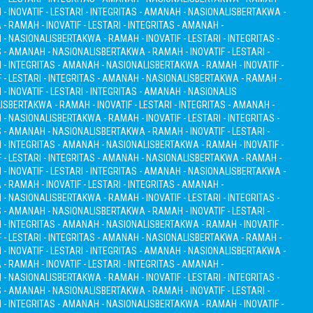
 INOVATIF - LESTARI - INTEGRITAS - AMANAH - NASIONALIS
BERTAKWA -
- RAMAH - INOVATIF - LESTARI - INTEGRITAS - AMANAH -
H - NASIONALIS
BERTAKWA - RAMAH - INOVATIF - LESTARI - INTEGRITAS -
S - AMANAH - NASIONALIS
BERTAKWA - RAMAH - INOVATIF - LESTARI -
I - INTEGRITAS - AMANAH - NASIONALIS
BERTAKWA - RAMAH - INOVATIF -
 - LESTARI - INTEGRITAS - AMANAH - NASIONALIS
BERTAKWA - RAMAH -
 INOVATIF - LESTARI - INTEGRITAS - AMANAH - NASIONALIS
IS
BERTAKWA - RAMAH - INOVATIF - LESTARI - INTEGRITAS - AMANAH -
H - NASIONALIS
BERTAKWA - RAMAH - INOVATIF - LESTARI - INTEGRITAS -
S - AMANAH - NASIONALIS
BERTAKWA - RAMAH - INOVATIF - LESTARI -
I - INTEGRITAS - AMANAH - NASIONALIS
BERTAKWA - RAMAH - INOVATIF -
 - LESTARI - INTEGRITAS - AMANAH - NASIONALIS
BERTAKWA - RAMAH -
 INOVATIF - LESTARI - INTEGRITAS - AMANAH - NASIONALIS
BERTAKWA -
- RAMAH - INOVATIF - LESTARI - INTEGRITAS - AMANAH -
H - NASIONALIS
BERTAKWA - RAMAH - INOVATIF - LESTARI - INTEGRITAS -
S - AMANAH - NASIONALIS
BERTAKWA - RAMAH - INOVATIF - LESTARI -
I - INTEGRITAS - AMANAH - NASIONALIS
BERTAKWA - RAMAH - INOVATIF -
 - LESTARI - INTEGRITAS - AMANAH - NASIONALIS
BERTAKWA - RAMAH -
 INOVATIF - LESTARI - INTEGRITAS - AMANAH - NASIONALIS
BERTAKWA -
- RAMAH - INOVATIF - LESTARI - INTEGRITAS - AMANAH -
H - NASIONALIS
BERTAKWA - RAMAH - INOVATIF - LESTARI - INTEGRITAS -
S - AMANAH - NASIONALIS
BERTAKWA - RAMAH - INOVATIF - LESTARI -
I - INTEGRITAS - AMANAH - NASIONALIS
BERTAKWA - RAMAH - INOVATIF -