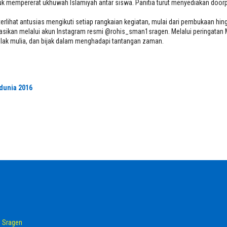
uk mempererat ukhuwah Islamiyah antar siswa. Panitia turut menyediakan doorp
lihat antusias mengikuti setiap rangkaian kegiatan, mulai dari pembukaan hin
ikasikan melalui akun Instagram resmi @rohis_sman1sragen. Melalui peringatan 
hlak mulia, dan bijak dalam menghadapi tantangan zaman.
dunia 2016
 Sragen