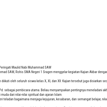
ad SAW
 Peringati Maulid Nabi Muhammad SAW
mad SAW, Rohis SMA Negeri 1 Sragen menggelar kegiatan Kajian Akbar denga
iikuti oleh seluruh siswa kelas X, XI, dan XII. Kajian tersebut juga disiarkan
. sebagai pembicara utama. Beliau menyampaikan pentingnya meneladani akhlak
 dari nilai-nilai spiritual dan ajaran Islam.
mberi teladan bagaimana menjaga kejujuran, kesabaran, dan semangat belajar, nila