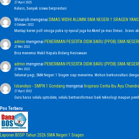
27 April 2025
Kelass, banyak siswa berprestasi
Winarsih
mengenai
DIMAS WIDHI ALUMNI SMA NEGERI 1 SRAGEN YAN
5 Oktober 2022
Mantap keren poll smoga putra sy nyusul juga ke Akmil ya mas Dimas...bravo ak
admin
mengenai
PENERIMAN PESERTA DIDIK BARU (PPDB) SMA NEGER
27 Mei 2022
Bisa menemui Wakil Kepala Bidang Kesiswaan.
admin
mengenai
PENERIMAN PESERTA DIDIK BARU (PPDB) SMA NEGER
27 Mei 2022
Selamat pagi, SMA Negeri 1 Sragen siap menerima. Mohon berkonsultasi denga
Isbandiyo - SMPN 1 Gondang
mengenai
Inspirasi Cerita Ibu Ayu Chan
27 April 2022
Guru harus selalu uptodate, selalu bertransformasi baik teknologi maupun pemb
Pos Terbaru
Laporan BOSP Tahun 2026 SMA Negeri 1 Sragen