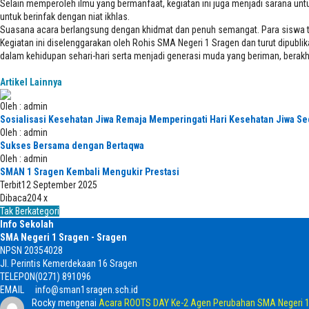
Selain memperoleh ilmu yang bermanfaat, kegiatan ini juga menjadi sarana unt
untuk berinfak dengan niat ikhlas.
Suasana acara berlangsung dengan khidmat dan penuh semangat. Para siswa ter
Kegiatan ini diselenggarakan oleh Rohis SMA Negeri 1 Sragen dan turut dipubl
dalam kehidupan sehari-hari serta menjadi generasi muda yang beriman, berak
Artikel Lainnya
Oleh : admin
Sosialisasi Kesehatan Jiwa Remaja Memperingati Hari Kesehatan Jiwa Se
Oleh : admin
Sukses Bersama dengan Bertaqwa
Oleh : admin
SMAN 1 Sragen Kembali Mengukir Prestasi
Terbit
12 September 2025
Dibaca
204 x
Tak Berkategori
Info Sekolah
SMA Negeri 1 Sragen - Sragen
NPSN
20354028
Jl. Perintis Kemerdekaan 16 Sragen
TELEPON
(0271) 891096
EMAIL
info@sman1sragen.sch.id
Rocky
mengenai
Acara ROOTS DAY Ke-2 Agen Perubahan SMA Negeri 1