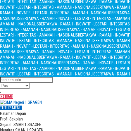
LESTARI - INTEGRITAS - AMANAH - NASIONALIS
BERTAKWA - RAMAH - INOVATIF 
INOVATIF - LESTARI - INTEGRITAS - AMANAH - NASIONALIS
BERTAKWA - RAMAH - 
RAMAH - INOVATIF - LESTARI - INTEGRITAS - AMANAH - NASIONALIS
BERTAKWA -
NASIONALIS
BERTAKWA - RAMAH - INOVATIF - LESTARI - INTEGRITAS - AMANAH
AMANAH - NASIONALIS
BERTAKWA - RAMAH - INOVATIF - LESTARI - INTEGRITA
INTEGRITAS - AMANAH - NASIONALIS
BERTAKWA - RAMAH - INOVATIF - LESTARI
LESTARI - INTEGRITAS - AMANAH - NASIONALIS
BERTAKWA - RAMAH - INOVATIF 
INOVATIF - LESTARI - INTEGRITAS - AMANAH - NASIONALIS
BERTAKWA - RAMAH - 
RAMAH - INOVATIF - LESTARI - INTEGRITAS - AMANAH - NASIONALIS
BERTAKWA -
NASIONALIS
BERTAKWA - RAMAH - INOVATIF - LESTARI - INTEGRITAS - AMANAH
AMANAH - NASIONALIS
BERTAKWA - RAMAH - INOVATIF - LESTARI - INTEGRITA
INTEGRITAS - AMANAH - NASIONALIS
BERTAKWA - RAMAH - INOVATIF - LESTARI
LESTARI - INTEGRITAS - AMANAH - NASIONALIS
BERTAKWA - RAMAH - INOVATIF 
INOVATIF - LESTARI - INTEGRITAS - AMANAH - NASIONALIS
BERTAKWA - RAMAH - 
KELUAR
TUTUP MENU
Halaman Depan
Profil Sekolah
Sejarah SMAN 1 SRAGEN
Identitas SMAN 1 SRAGEN