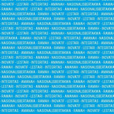
INOVATIF - LESTARI - INTEGRITAS - AMANAH - NASIONALIS
BERTAKWA - RAMAH -
 RAMAH - INOVATIF - LESTARI - INTEGRITAS - AMANAH - NASIONALIS
BERTAKWA 
 - NASIONALIS
BERTAKWA - RAMAH - INOVATIF - LESTARI - INTEGRITAS - AMANA
S - AMANAH - NASIONALIS
BERTAKWA - RAMAH - INOVATIF - LESTARI - INTEGRITA
 - INTEGRITAS - AMANAH - NASIONALIS
BERTAKWA - RAMAH - INOVATIF - LESTAR
- LESTARI - INTEGRITAS - AMANAH - NASIONALIS
BERTAKWA - RAMAH - INOVATIF
INOVATIF - LESTARI - INTEGRITAS - AMANAH - NASIONALIS
BERTAKWA - RAMAH -
S
BERTAKWA - RAMAH - INOVATIF - LESTARI - INTEGRITAS - AMANAH - NASIONAL
 - NASIONALIS
BERTAKWA - RAMAH - INOVATIF - LESTARI - INTEGRITAS - AMANA
S - AMANAH - NASIONALIS
BERTAKWA - RAMAH - INOVATIF - LESTARI - INTEGRITA
 - INTEGRITAS - AMANAH - NASIONALIS
BERTAKWA - RAMAH - INOVATIF - LESTAR
- LESTARI - INTEGRITAS - AMANAH - NASIONALIS
BERTAKWA - RAMAH - INOVATIF
INOVATIF - LESTARI - INTEGRITAS - AMANAH - NASIONALIS
BERTAKWA - RAMAH -
 RAMAH - INOVATIF - LESTARI - INTEGRITAS - AMANAH - NASIONALIS
BERTAKWA 
 - NASIONALIS
BERTAKWA - RAMAH - INOVATIF - LESTARI - INTEGRITAS - AMANA
S - AMANAH - NASIONALIS
BERTAKWA - RAMAH - INOVATIF - LESTARI - INTEGRITA
 - INTEGRITAS - AMANAH - NASIONALIS
BERTAKWA - RAMAH - INOVATIF - LESTAR
- LESTARI - INTEGRITAS - AMANAH - NASIONALIS
BERTAKWA - RAMAH - INOVATIF
INOVATIF - LESTARI - INTEGRITAS - AMANAH - NASIONALIS
BERTAKWA - RAMAH -
 RAMAH - INOVATIF - LESTARI - INTEGRITAS - AMANAH - NASIONALIS
BERTAKWA 
 - NASIONALIS
BERTAKWA - RAMAH - INOVATIF - LESTARI - INTEGRITAS - AMANA
S - AMANAH - NASIONALIS
BERTAKWA - RAMAH - INOVATIF - LESTARI - INTEGRITA
 - INTEGRITAS - AMANAH - NASIONALIS
BERTAKWA - RAMAH - INOVATIF - LESTAR