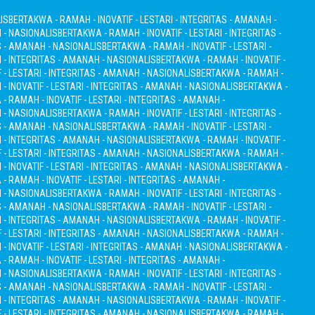
IS
BERTAKWA - RAMAH - INOVATIF - LESTARI - INTEGRITAS - AMANAH -
H - NASIONALIS
BERTAKWA - RAMAH - INOVATIF - LESTARI - INTEGRITAS -
S - AMANAH - NASIONALIS
BERTAKWA - RAMAH - INOVATIF - LESTARI -
I - INTEGRITAS - AMANAH - NASIONALIS
BERTAKWA - RAMAH - INOVATIF -
 - LESTARI - INTEGRITAS - AMANAH - NASIONALIS
BERTAKWA - RAMAH -
 INOVATIF - LESTARI - INTEGRITAS - AMANAH - NASIONALIS
BERTAKWA -
- RAMAH - INOVATIF - LESTARI - INTEGRITAS - AMANAH -
H - NASIONALIS
BERTAKWA - RAMAH - INOVATIF - LESTARI - INTEGRITAS -
S - AMANAH - NASIONALIS
BERTAKWA - RAMAH - INOVATIF - LESTARI -
I - INTEGRITAS - AMANAH - NASIONALIS
BERTAKWA - RAMAH - INOVATIF -
 - LESTARI - INTEGRITAS - AMANAH - NASIONALIS
BERTAKWA - RAMAH -
 INOVATIF - LESTARI - INTEGRITAS - AMANAH - NASIONALIS
BERTAKWA -
- RAMAH - INOVATIF - LESTARI - INTEGRITAS - AMANAH -
H - NASIONALIS
BERTAKWA - RAMAH - INOVATIF - LESTARI - INTEGRITAS -
S - AMANAH - NASIONALIS
BERTAKWA - RAMAH - INOVATIF - LESTARI -
I - INTEGRITAS - AMANAH - NASIONALIS
BERTAKWA - RAMAH - INOVATIF -
 - LESTARI - INTEGRITAS - AMANAH - NASIONALIS
BERTAKWA - RAMAH -
 INOVATIF - LESTARI - INTEGRITAS - AMANAH - NASIONALIS
BERTAKWA -
- RAMAH - INOVATIF - LESTARI - INTEGRITAS - AMANAH -
H - NASIONALIS
BERTAKWA - RAMAH - INOVATIF - LESTARI - INTEGRITAS -
S - AMANAH - NASIONALIS
BERTAKWA - RAMAH - INOVATIF - LESTARI -
I - INTEGRITAS - AMANAH - NASIONALIS
BERTAKWA - RAMAH - INOVATIF -
 - LESTARI - INTEGRITAS - AMANAH - NASIONALIS
BERTAKWA - RAMAH -