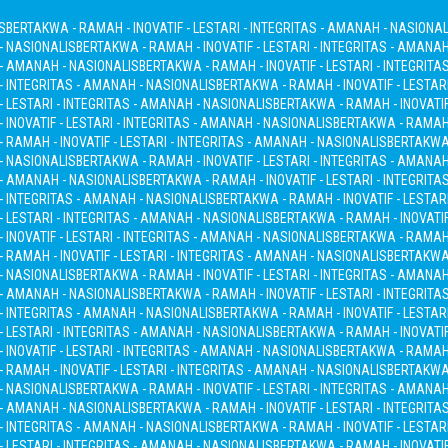
S
BERTAKWA - RAMAH - INOVATIF - LESTARI - INTEGRITAS - AMANAH - NASIONAL
 - NASIONALIS
BERTAKWA - RAMAH - INOVATIF - LESTARI - INTEGRITAS - AMANA
S - AMANAH - NASIONALIS
BERTAKWA - RAMAH - INOVATIF - LESTARI - INTEGRITA
 - INTEGRITAS - AMANAH - NASIONALIS
BERTAKWA - RAMAH - INOVATIF - LESTAR
- LESTARI - INTEGRITAS - AMANAH - NASIONALIS
BERTAKWA - RAMAH - INOVATIF
INOVATIF - LESTARI - INTEGRITAS - AMANAH - NASIONALIS
BERTAKWA - RAMAH -
 RAMAH - INOVATIF - LESTARI - INTEGRITAS - AMANAH - NASIONALIS
BERTAKWA 
 - NASIONALIS
BERTAKWA - RAMAH - INOVATIF - LESTARI - INTEGRITAS - AMANA
S - AMANAH - NASIONALIS
BERTAKWA - RAMAH - INOVATIF - LESTARI - INTEGRITA
 - INTEGRITAS - AMANAH - NASIONALIS
BERTAKWA - RAMAH - INOVATIF - LESTAR
- LESTARI - INTEGRITAS - AMANAH - NASIONALIS
BERTAKWA - RAMAH - INOVATIF
INOVATIF - LESTARI - INTEGRITAS - AMANAH - NASIONALIS
BERTAKWA - RAMAH -
 RAMAH - INOVATIF - LESTARI - INTEGRITAS - AMANAH - NASIONALIS
BERTAKWA 
 - NASIONALIS
BERTAKWA - RAMAH - INOVATIF - LESTARI - INTEGRITAS - AMANA
S - AMANAH - NASIONALIS
BERTAKWA - RAMAH - INOVATIF - LESTARI - INTEGRITA
 - INTEGRITAS - AMANAH - NASIONALIS
BERTAKWA - RAMAH - INOVATIF - LESTAR
- LESTARI - INTEGRITAS - AMANAH - NASIONALIS
BERTAKWA - RAMAH - INOVATIF
INOVATIF - LESTARI - INTEGRITAS - AMANAH - NASIONALIS
BERTAKWA - RAMAH -
 RAMAH - INOVATIF - LESTARI - INTEGRITAS - AMANAH - NASIONALIS
BERTAKWA 
 - NASIONALIS
BERTAKWA - RAMAH - INOVATIF - LESTARI - INTEGRITAS - AMANA
S - AMANAH - NASIONALIS
BERTAKWA - RAMAH - INOVATIF - LESTARI - INTEGRITA
 - INTEGRITAS - AMANAH - NASIONALIS
BERTAKWA - RAMAH - INOVATIF - LESTAR
- LESTARI - INTEGRITAS - AMANAH - NASIONALIS
BERTAKWA - RAMAH - INOVATIF