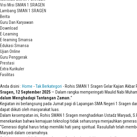
Visi Misi SMAN 1 SRAGEN
Lambang SMAN 1 SRAGEN
Berita
Guru Dan Karyawan
Download
E-Learning
E-learning Smansa
Edukasi Smansa
Ujian Online
Guru Penggerak
Prestasi
Extra Kurikuler
Fasilitas
Rohis SMAN 1 Sragen Gelar Kajian Akbar Peringati Maulid Nabi Muhamm
Anda disini :
Home
-
Tak Berkategori
- Rohis SMAN 1 Sragen Gelar Kajian Akbar
Sragen, 12 September 2025
— Dalam rangka memperingati Maulid Nabi Muham
dalam Menghadapi Tantangan Zaman.
”
Kegiatan ini berlangsung pada Jumat pagi di Lapangan SMA Negeri 1 Sragen dan d
dapat diikuti oleh masyarakat luas.
Dalam kesempatan ini, Rohis SMAN 1 Sragen menghadirkan Ustadz Maryadi, S.Pd
menekankan bahwa kemajuan teknologi tidak seharusnya menjauhkan generasi muda
“Generasi digital harus tetap memiliki hati yang spiritual. Rasulullah telah me
Maryadi dalam ceramahnya.