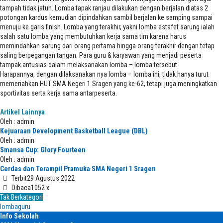
tampah tidak jatuh. Lomba tapak ranjau dilakukan dengan berjalan diatas 2
potongan kardus kemudian dipindahkan sambil berjalan ke samping sampai
menuju ke garis finish. Lomba yang terakhir, yakni lomba estafet sarung ialah
salah satu lomba yang membutuhkan kerja sama tim karena harus
memindahkan sarung dari orang pertama hingga orang terakhir dengan tetap
saling berpegangan tangan. Para guru & karyawan yang menjadi peserta
tampak antusias dalam melaksanakan lomba – lomba tersebut.
Harapannya, dengan dilaksanakan nya lomba – lomba ini, tidak hanya turut
memeriahkan HUT SMA Negeri 1 Sragen yang ke-62, tetapi juga meningkatkan
sportivitas serta kerja sama antarpeserta.
Artikel Lainnya
Oleh : admin
Kejuaraan Development Basketball League (DBL)
Oleh : admin
Smansa Cup: Glory Fourteen
Oleh : admin
Cerdas dan Terampil Pramuka SMA Negeri 1 Sragen
Terbit
29 Agustus 2022
Dibaca
1052 x
Tak Berkategori
lombaguru
Info Sekolah