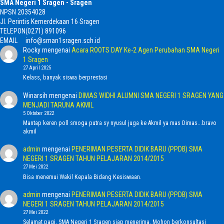
SMA Negeri 1 Sragen - Sragen
NPSN
20354028
Jl. Perintis Kemerdekaan 16 Sragen
TELEPON
(0271) 891096
EMAIL
info@sman1sragen.sch.id
Rocky
mengenai
Acara ROOTS DAY Ke-2 Agen Perubahan SMA Negeri
1 Sragen
27 April 2025
Kelass, banyak siswa berprestasi
Winarsih
mengenai
DIMAS WIDHI ALUMNI SMA NEGERI 1 SRAGEN YANG
MENJADI TARUNA AKMIL
5 Oktober 2022
Mantap keren poll smoga putra sy nyusul juga ke Akmil ya mas Dimas...bravo
akmil
admin
mengenai
PENERIMAN PESERTA DIDIK BARU (PPDB) SMA
NEGERI 1 SRAGEN TAHUN PELAJARAN 2014/2015
27 Mei 2022
Bisa menemui Wakil Kepala Bidang Kesiswaan.
admin
mengenai
PENERIMAN PESERTA DIDIK BARU (PPDB) SMA
NEGERI 1 SRAGEN TAHUN PELAJARAN 2014/2015
27 Mei 2022
Selamat pagi, SMA Negeri 1 Sragen siap menerima. Mohon berkonsultasi