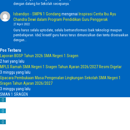
dengan datang ke Sekolah secepanya.
Isbandiyo - SMPN 1 Gondang
mengenai
Inspirasi Cerita Ibu Ayu
Chandra Dewi dalam Program Pendidikan Guru Penggerak
27 April 2022
Guru harus selalu uptodate, selalu bertransformasi baik teknologi maupun
pembelajaran. Ide2 kreatif guru harus terus dimunculkan dan tentu disesuaikan
dengan…
Pos Terbaru
Laporan BOSP Tahun 2026 SMA Negeri 1 Sragen
2 hari yang lalu
MPLS Ramah SMA Negeri 1 Sragen Tahun Ajaran 2026/2027 Resmi Digelar
3 minggu yang lalu
Upacara Pembukaan Masa Pengenalan Lingkungan Sekolah SMA Negeri 1
Sragen Tahun Ajaran 2026/2027
3 minggu yang lalu
SMAN 1 SRAGEN
Home
Telepon
Email