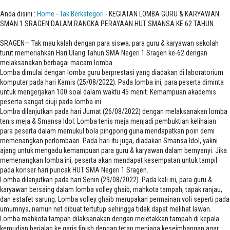
PERAYAAN HUT SMANSA KE 62 TAHUN
Anda disini :
Home
-
Tak Berkategori
- KEGIATAN LOMBA GURU & KARYAWAN
SMAN 1 SRAGEN DALAM RANGKA PERAYAAN HUT SMANSA KE 62 TAHUN
SRAGEN— Tak mau kalah dengan para siswa, para guru & karyawan sekolah
turut memeriahkan Hari Ulang Tahun SMA Negeri 1 Sragen ke-62 dengan
melaksanakan berbagai macam lomba.
Lomba dimulai dengan lomba guru berprestasi yang diadakan di laboratorium
komputer pada hari Kamis (25/08/2022). Pada lomba ini, para peserta diminta
untuk mengerjakan 100 soal dalam waktu 45 menit. Kemampuan akademis
peserta sangat diuji pada lomba ini.
Lomba dilanjutkan pada hari Jumat (26/08/2022) dengan melaksanakan lomba
tenis meja & Smansa Idol. Lomba tenis meja menjadi pembuktian kelihaian
para peserta dalam memukul bola pingpong guna mendapatkan poin demi
memenangkan perlombaan. Pada hari itu juga, diadakan Smansa Idol, yakni
ajang untuk mengadu kemampuan para guru & karyawan dalam bernyanyi. Jika
memenangkan lomba ini, peserta akan mendapat kesempatan untuk tampil
pada konser hari puncak HUT SMA Negeri 1 Sragen.
Lomba dilanjutkan pada hari Senin (29/08/2022). Pada kali ini, para guru &
karyawan bersaing dalam lomba volley ghaib, mahkota tampah, tapak ranjau,
dan estafet sarung. Lomba volley ghaib merupakan permainan voli seperti pada
umumnya, namun net dibuat tertutup sehingga tidak dapat melihat lawan.
Lomba mahkota tampah dilaksanakan dengan meletakkan tampah di kepala
kemudian berjalan ke garis finish dengan tetap menjaga keseimbangan agar