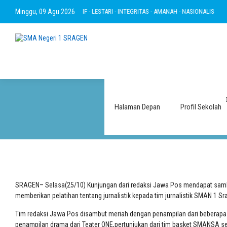
RTAKWA - RAMAH - INOVATIF - LESTARI - INTEGRITAS - AMANAH - NASIONALIS
Minggu, 09 Agu 2026
B
Halaman Depan
Profil Sekolah
SRAGEN– Selasa(25/10) Kunjungan dari redaksi Jawa Pos mendapat sambu
memberikan pelatihan tentang jurnalistik kepada tim jurnalistik SMAN 1 S
Tim redaksi Jawa Pos disambut meriah dengan penampilan dari beberapa
penampilan drama dari Teater ONE,pertunjukan dari tim basket SMANSA 