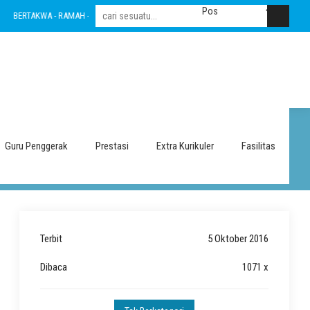
ERTAKWA - RAMAH - INOVATIF - LESTARI - INTEGRITAS - AMANAH - NASIONALIS
Guru Penggerak
Prestasi
Extra Kurikuler
Fasilitas
Terbit
5 Oktober 2016
Dibaca
1071 x