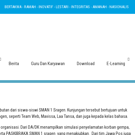
ERTAKWA - RAMAH - INOVATIF - LESTARI - INTEGRITAS - AMANAH - NASIONALIS
B
Tamu Istimewa, Berbagi Ilmu
Berita
Guru Dan Karyawan
Download
E-Learning
tan dari siswa-siswi SMAN 1 Sragen. Kunjungan tersebut bertujuan untuk
ragen, seperti Team Web, Mavissa, Laa Tansa, dan juga kepada kelas bahasa.
 organisasi. Dari DA/DK menampilkan simulasi penyelamatan korban gempa,
serta PASKIBRAKA SMAN 1 sragen yang menakjubkan. Dari tim Jawa Pos juga